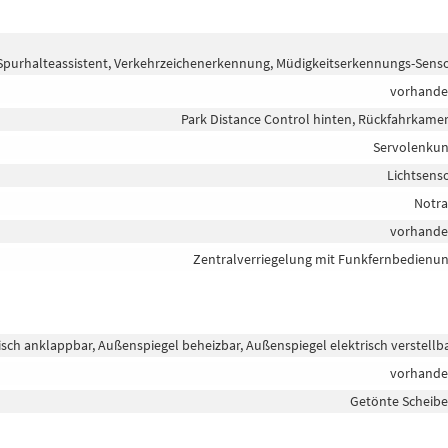
purhalteassistent, Verkehrzeichenerkennung, Müdigkeitserkennungs-Sens
vorhand
Park Distance Control hinten, Rückfahrkame
Servolenku
Lichtsens
Notr
vorhand
Zentralverriegelung mit Funkfernbedienu
isch anklappbar, Außenspiegel beheizbar, Außenspiegel elektrisch verstellb
vorhand
Getönte Scheib