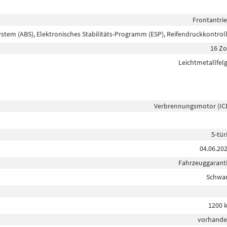
Frontantri
ystem (ABS), Elektronisches Stabilitäts-Programm (ESP), Reifendruckkontrol
16 Zo
Leichtmetallfel
Verbrennungsmotor (IC
5-tür
04.06.20
Fahrzeuggarant
Schwa
1200 
vorhand