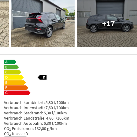
+17
Verbrauch kombiniert:
5,80 l/100km
Verbrauch Innenstadt:
7,60 l/100km
Verbrauch Stadtrand:
5,30 l/100km
Verbrauch Landstraße:
4,80 l/100km
Verbrauch Autobahn:
6,30 l/100km
CO
-Emissionen:
132,00 g/km
2
CO
-Klasse:
D
2