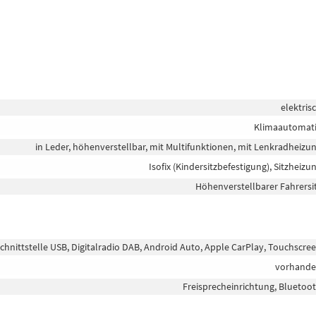
elektris
Klimaautomat
in Leder, höhenverstellbar, mit Multifunktionen, mit Lenkradheizu
Isofix (Kindersitzbefestigung), Sitzheizu
Höhenverstellbarer Fahrersi
chnittstelle USB, Digitalradio DAB, Android Auto, Apple CarPlay, Touchscre
vorhand
Freisprecheinrichtung, Bluetoo