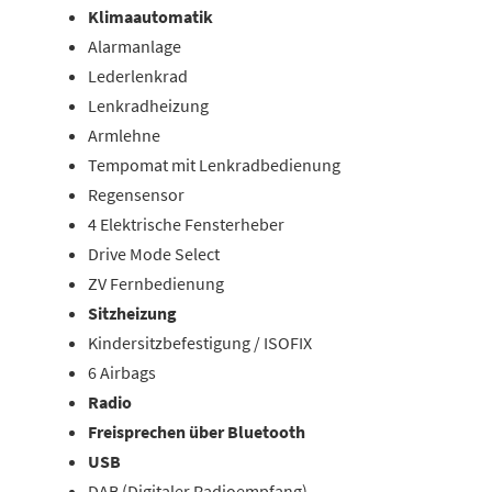
Klimaautomatik
Alarmanlage
Lederlenkrad
Lenkradheizung
Armlehne
Tempomat mit Lenkradbedienung
Regensensor
4 Elektrische Fensterheber
Drive Mode Select
ZV Fernbedienung
Sitzheizung
Kindersitzbefestigung / ISOFIX
6 Airbags
Radio
Freisprechen über Bluetooth
USB
DAB (Digitaler Radioempfang)