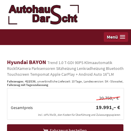
Menü
Hyundai BAYON
Trend 1.0 T-GDI 90PS Klimaautomatik
Rückf.Kamera Parksensoren Sitzheizung Lenkradheizung Bluetooth
Touchscreen Tempomat Apple CarPlay + Android Auto 16"LM
Fahrzeugnr.
:
422536
, unverbindliche Lieferzeit:
10 Tage
, Landesversion: SK - Slowakei,
Fahrzeug mit Tageszulassung
20.750,– €
19.991,– €
Gesamtpreis
incl. 19% MwSt., den Kosten für Überführung und Zulassungspapieren
Fahrzeug bestellen