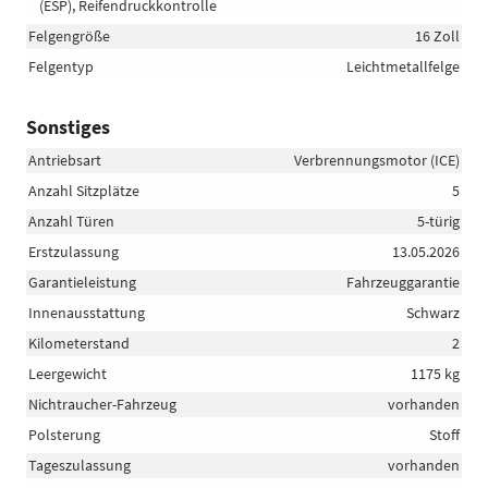
(ESP), Reifendruckkontrolle
Felgengröße
16 Zoll
Felgentyp
Leichtmetallfelge
Sonstiges
Antriebsart
Verbrennungsmotor (ICE)
Anzahl Sitzplätze
5
Anzahl Türen
5-türig
Erstzulassung
13.05.2026
Garantieleistung
Fahrzeuggarantie
Innenausstattung
Schwarz
Kilometerstand
2
Leergewicht
1175 kg
Nichtraucher-Fahrzeug
vorhanden
Polsterung
Stoff
Tageszulassung
vorhanden