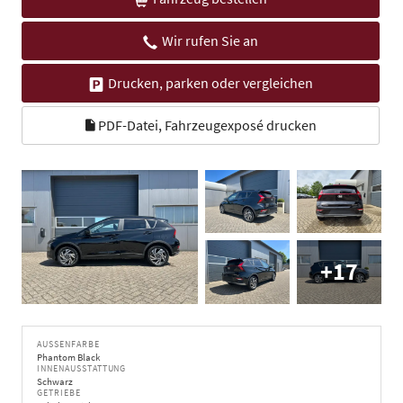
Wir rufen Sie an
Drucken, parken oder vergleichen
PDF-Datei, Fahrzeugexposé drucken
+17
AUSSENFARBE
Phantom Black
INNENAUSSTATTUNG
Schwarz
GETRIEBE