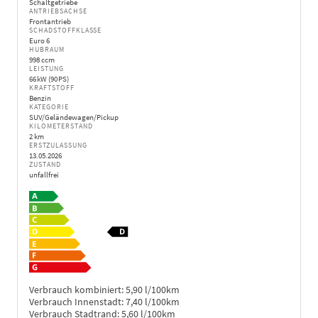
Schaltgetriebe
ANTRIEBSACHSE
Frontantrieb
SCHADSTOFFKLASSE
Euro 6
HUBRAUM
998 ccm
LEISTUNG
66 kW (90 PS)
KRAFTSTOFF
Benzin
KATEGORIE
SUV/Geländewagen/Pickup
KILOMETERSTAND
2 km
ERSTZULASSUNG
13.05.2026
ZUSTAND
unfallfrei
Verbrauch kombiniert:
5,90 l/100km
Verbrauch Innenstadt:
7,40 l/100km
Verbrauch Stadtrand:
5,60 l/100km