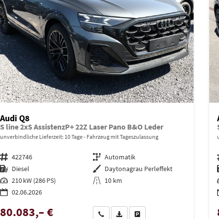
Audi Q8
S line 2xS AssistenzP+ 22Z Laser Pano B&O Leder
unverbindliche Lieferzeit:
10 Tage
Fahrzeug mit Tageszulassung
Fahrzeugnr.
422746
Getriebe
Automatik
Kraftstoff
Diesel
Außenfarbe
Daytonagrau Perleffekt
Leistung
210 kW (286 PS)
Kilometerstand
10 km
02.06.2026
80.083,– €
Wir rufen Sie an
PDF-Datei, Fahrzeugexposé drucken
Drucken, parken oder vergleich