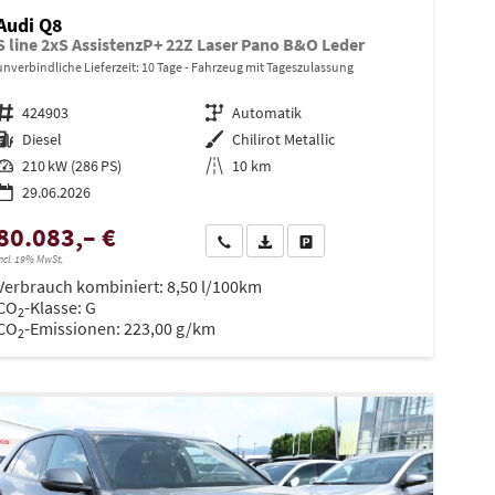
Audi Q8
S line 2xS AssistenzP+ 22Z Laser Pano B&O Leder
unverbindliche Lieferzeit:
10 Tage
Fahrzeug mit Tageszulassung
Fahrzeugnr.
424903
Getriebe
Automatik
Kraftstoff
Diesel
Außenfarbe
Chilirot Metallic
Leistung
210 kW (286 PS)
Kilometerstand
10 km
29.06.2026
80.083,– €
en
Wir rufen Sie an
PDF-Datei, Fahrzeugexposé drucken
Drucken, parken oder vergleiche
ncl. 19% MwSt.
Verbrauch kombiniert:
8,50 l/100km
CO
-Klasse:
G
2
CO
-Emissionen:
223,00 g/km
2