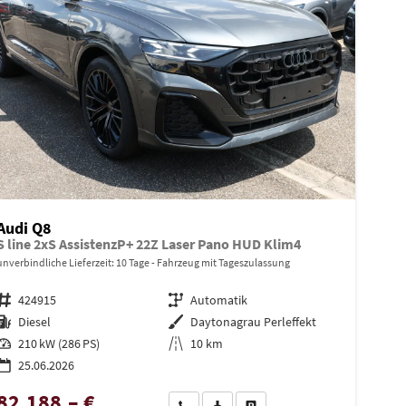
Audi Q8
S line 2xS AssistenzP+ 22Z Laser Pano HUD Klim4
unverbindliche Lieferzeit:
10 Tage
Fahrzeug mit Tageszulassung
Fahrzeugnr.
424915
Getriebe
Automatik
Kraftstoff
Diesel
Außenfarbe
Daytonagrau Perleffekt
Leistung
210 kW (286 PS)
Kilometerstand
10 km
25.06.2026
82.188,– €
en
Wir rufen Sie an
PDF-Datei, Fahrzeugexposé drucken
Drucken, parken oder vergleiche