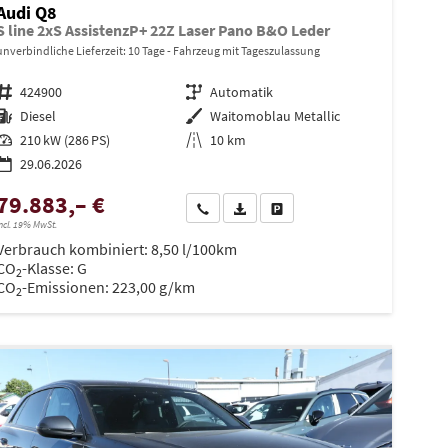
Audi Q8
S line 2xS AssistenzP+ 22Z Laser Pano B&O Leder
unverbindliche Lieferzeit:
10 Tage
Fahrzeug mit Tageszulassung
Fahrzeugnr.
424900
Getriebe
Automatik
Kraftstoff
Diesel
Außenfarbe
Waitomoblau Metallic
Leistung
210 kW (286 PS)
Kilometerstand
10 km
29.06.2026
79.883,– €
Wir rufen Sie an
PDF-Datei, Fahrzeugexposé drucken
Drucken, parken oder vergleiche
ncl. 19% MwSt.
en
Verbrauch kombiniert:
8,50 l/100km
CO
-Klasse:
G
2
CO
-Emissionen:
223,00 g/km
2