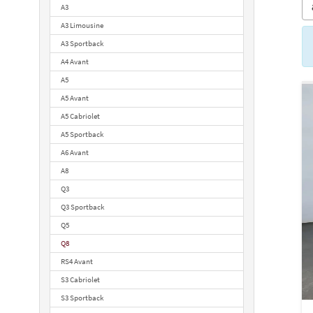
A3
A3 Limousine
A3 Sportback
A4 Avant
A5
A5 Avant
A5 Cabriolet
A5 Sportback
A6 Avant
A8
Q3
Q3 Sportback
Q5
Q8
RS4 Avant
S3 Cabriolet
S3 Sportback