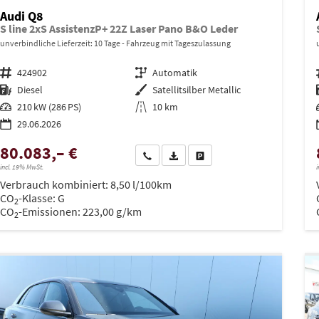
Audi Q8
S line 2xS AssistenzP+ 22Z Laser Pano B&O Leder
unverbindliche Lieferzeit:
10 Tage
Fahrzeug mit Tageszulassung
Fahrzeugnr.
424902
Getriebe
Automatik
Kraftstoff
Diesel
Außenfarbe
Satellitsilber Metallic
Leistung
210 kW (286 PS)
Kilometerstand
10 km
29.06.2026
80.083,– €
Wir rufen Sie an
PDF-Datei, Fahrzeugexposé drucken
Drucken, parken oder vergleich
incl. 19% MwSt.
i
Verbrauch kombiniert:
8,50 l/100km
CO
-Klasse:
G
2
CO
-Emissionen:
223,00 g/km
2