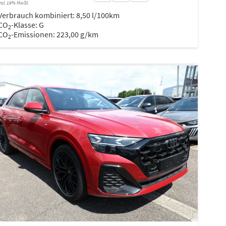
ncl. 19% MwSt.
Verbrauch kombiniert:
8,50 l/100km
CO
-Klasse:
G
2
CO
-Emissionen:
223,00 g/km
2