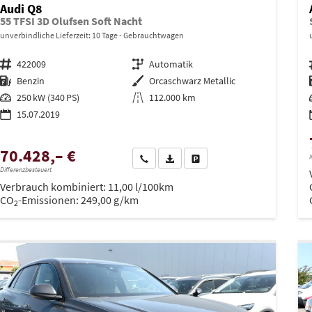
Audi Q8
55 TFSI 3D Olufsen Soft Nacht
unverbindliche Lieferzeit:
10 Tage
Gebrauchtwagen
Fahrzeugnr.
422009
Getriebe
Automatik
Kraftstoff
Benzin
Außenfarbe
Orcaschwarz Metallic
Leistung
250 kW (340 PS)
Kilometerstand
112.000 km
15.07.2019
70.428,– €
i
Wir rufen Sie an
PDF-Datei, Fahrzeugexposé drucken
Drucken, parken oder vergleich
Differenzbesteuert
Verbrauch kombiniert:
11,00 l/100km
CO
-Emissionen:
249,00 g/km
2