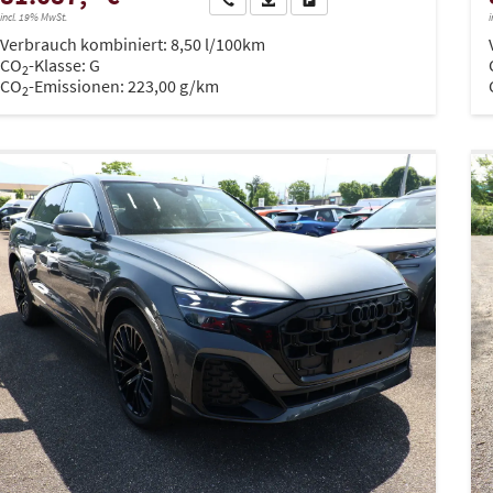
incl. 19% MwSt.
i
Verbrauch kombiniert:
8,50 l/100km
CO
-Klasse:
G
2
CO
-Emissionen:
223,00 g/km
2