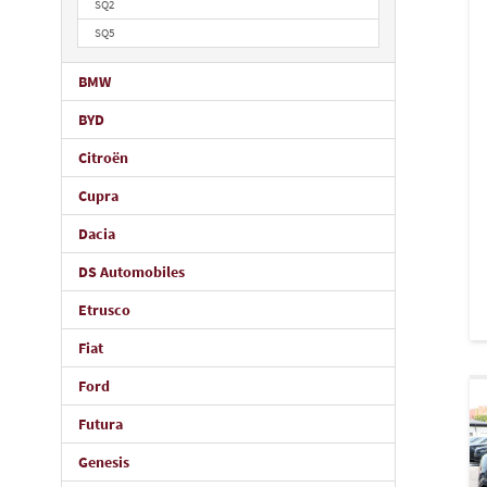
SQ2
SQ5
BMW
BYD
Citroën
Cupra
Dacia
DS Automobiles
Etrusco
Fiat
Ford
Futura
Genesis