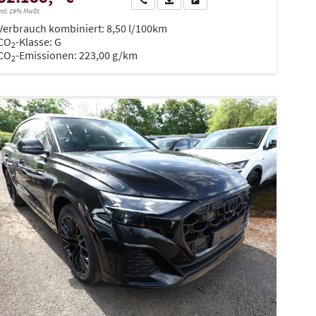
ncl. 19% MwSt.
Verbrauch kombiniert:
8,50 l/100km
CO
-Klasse:
G
2
CO
-Emissionen:
223,00 g/km
2