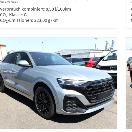
incl. 19% MwSt.
i
Verbrauch kombiniert:
8,50 l/100km
CO
-Klasse:
G
2
CO
-Emissionen:
223,00 g/km
2