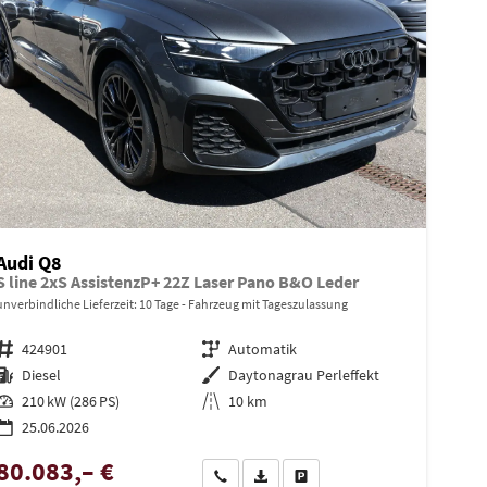
Audi Q8
S line 2xS AssistenzP+ 22Z Laser Pano B&O Leder
unverbindliche Lieferzeit:
10 Tage
Fahrzeug mit Tageszulassung
Fahrzeugnr.
424901
Getriebe
Automatik
Kraftstoff
Diesel
Außenfarbe
Daytonagrau Perleffekt
Leistung
210 kW (286 PS)
Kilometerstand
10 km
25.06.2026
80.083,– €
en
Wir rufen Sie an
PDF-Datei, Fahrzeugexposé drucken
Drucken, parken oder vergleiche