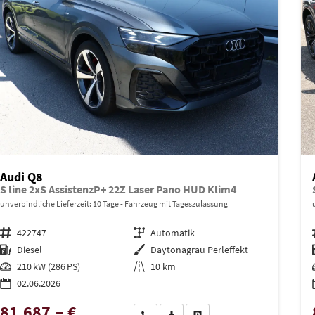
Audi Q8
S line 2xS AssistenzP+ 22Z Laser Pano HUD Klim4
unverbindliche Lieferzeit:
10 Tage
Fahrzeug mit Tageszulassung
Fahrzeugnr.
422747
Getriebe
Automatik
Kraftstoff
Diesel
Außenfarbe
Daytonagrau Perleffekt
Leistung
210 kW (286 PS)
Kilometerstand
10 km
02.06.2026
81.687,– €
Wir rufen Sie an
PDF-Datei, Fahrzeugexposé drucken
Drucken, parken oder vergleich