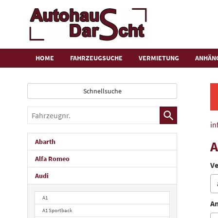
HOME
FAHRZEUGSUCHE
VERMIETUNG
ANHÄN
Schnellsuche
Fahrzeugnr.
in
Abarth
A
Alfa Romeo
Ve
Audi
A1
An
A1 Sportback