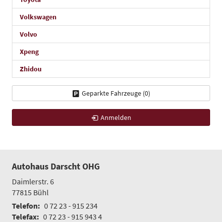
Volkswagen
Volvo
Xpeng
Zhidou
Geparkte Fahrzeuge (
0
)
Anmelden
Autohaus Darscht OHG
Daimlerstr. 6
77815
Bühl
Telefon:
0 72 23 - 915 234
Telefax:
0 72 23 - 915 943 4