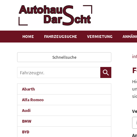
HOME
FAHRZEUGSUCHE
VERMIETUNG
ANHÄN
in
Schnellsuche
F
Fahrzeugnr.
Hi
un
Abarth
si
Alfa Romeo
Audi
Ve
BMW
BYD
An