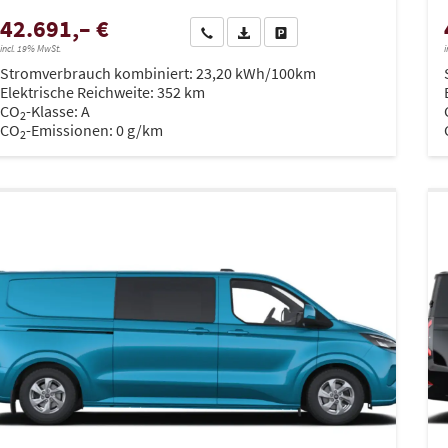
42.691,– €
Wir rufen Sie an
PDF-Datei, Fahrzeugexposé drucken
Drucken, parken oder vergleich
incl. 19% MwSt.
i
Stromverbrauch kombiniert:
23,20 kWh/100km
Elektrische Reichweite:
352 km
CO
-Klasse:
A
2
CO
-Emissionen:
0 g/km
2