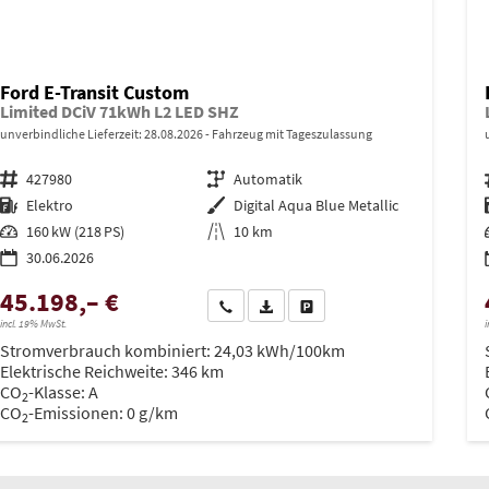
Ford E-Transit Custom
Limited DCiV 71kWh L2 LED SHZ
unverbindliche Lieferzeit:
28.08.2026
Fahrzeug mit Tageszulassung
Fahrzeugnr.
427980
Getriebe
Automatik
Kraftstoff
Elektro
Außenfarbe
Digital Aqua Blue Metallic
Leistung
160 kW (218 PS)
Kilometerstand
10 km
30.06.2026
45.198,– €
Wir rufen Sie an
PDF-Datei, Fahrzeugexposé drucken
Drucken, parken oder vergleich
incl. 19% MwSt.
i
Stromverbrauch kombiniert:
24,03 kWh/100km
Elektrische Reichweite:
346 km
CO
-Klasse:
A
2
CO
-Emissionen:
0 g/km
2