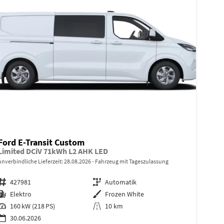
Ford E-Transit Custom
Limited DCiV 71kWh L2 AHK LED
unverbindliche Lieferzeit:
28.08.2026
Fahrzeug mit Tageszulassung
Fahrzeugnr.
427981
Getriebe
Automatik
Kraftstoff
Elektro
Außenfarbe
Frozen White
Leistung
160 kW (218 PS)
Kilometerstand
10 km
30.06.2026