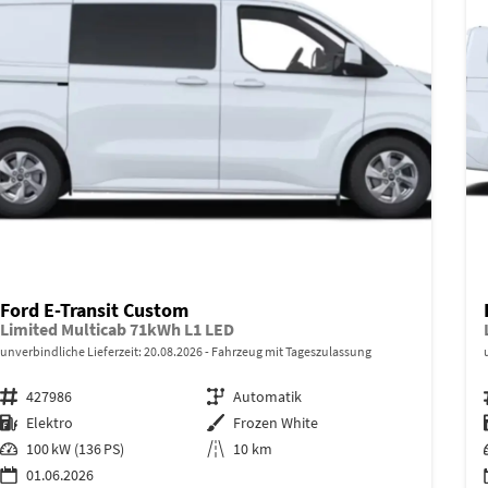
Ford E-Transit Custom
Limited Multicab 71kWh L1 LED
unverbindliche Lieferzeit:
20.08.2026
Fahrzeug mit Tageszulassung
Fahrzeugnr.
427986
Getriebe
Automatik
Kraftstoff
Elektro
Außenfarbe
Frozen White
Leistung
100 kW (136 PS)
Kilometerstand
10 km
01.06.2026