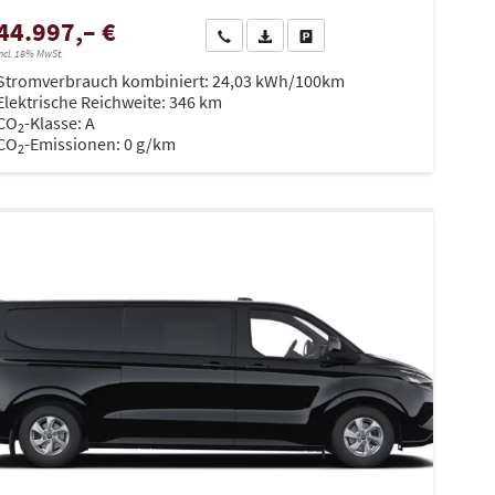
44.997,– €
en
Wir rufen Sie an
PDF-Datei, Fahrzeugexposé drucken
Drucken, parken oder vergleiche
ncl. 19% MwSt.
Stromverbrauch kombiniert:
24,03 kWh/100km
Elektrische Reichweite:
346 km
CO
-Klasse:
A
2
CO
-Emissionen:
0 g/km
2