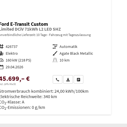
Ford E-Transit Custom
Limited DCiV 71kWh L2 LED SHZ
unverbindliche Lieferzeit:
10 Tage
Fahrzeug mit Tageszulassung
Fahrzeugnr.
426737
Getriebe
Automatik
Kraftstoff
Elektro
Außenfarbe
Agate Black Metallic
Leistung
160 kW (218 PS)
Kilometerstand
10 km
29.04.2026
45.699,– €
en
Wir rufen Sie an
PDF-Datei, Fahrzeugexposé drucken
Drucken, parken oder vergleiche
ncl. 19% MwSt.
Stromverbrauch kombiniert:
24,00 kWh/100km
Elektrische Reichweite:
340 km
CO
-Klasse:
A
2
CO
-Emissionen:
0 g/km
2