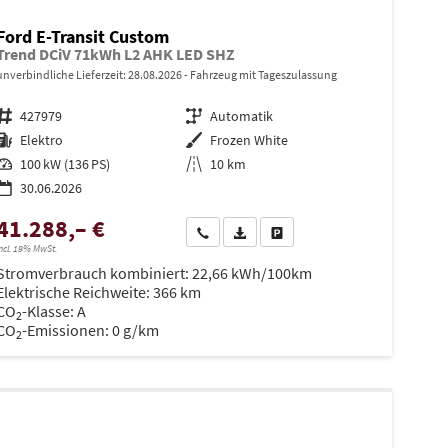
Ford E-Transit Custom
Trend DCiV 71kWh L2 AHK LED SHZ
unverbindliche Lieferzeit:
28.08.2026
Fahrzeug mit Tageszulassung
Fahrzeugnr.
427979
Getriebe
Automatik
Kraftstoff
Elektro
Außenfarbe
Frozen White
Leistung
100 kW (136 PS)
Kilometerstand
10 km
30.06.2026
41.288,– €
en
Wir rufen Sie an
PDF-Datei, Fahrzeugexposé drucken
Drucken, parken oder vergleiche
ncl. 19% MwSt.
Stromverbrauch kombiniert:
22,66 kWh/100km
Elektrische Reichweite:
366 km
CO
-Klasse:
A
2
CO
-Emissionen:
0 g/km
2