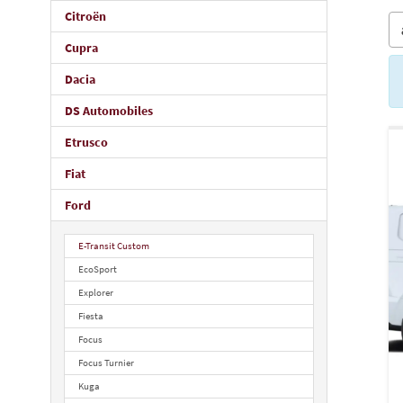
Citroën
Cupra
Dacia
DS Automobiles
Etrusco
Fiat
Ford
E-Transit Custom
EcoSport
Explorer
Fiesta
Focus
Focus Turnier
Kuga