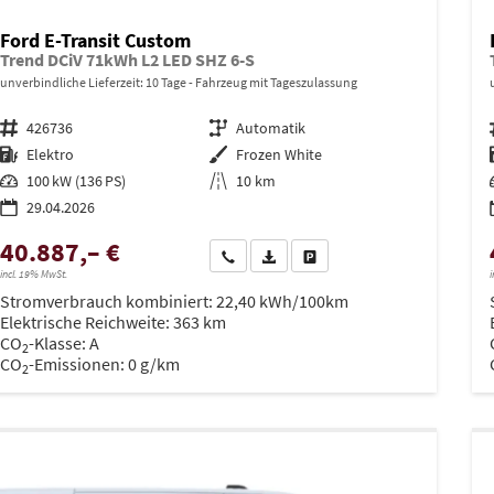
Ford E-Transit Custom
Trend DCiV 71kWh L2 LED SHZ 6-S
unverbindliche Lieferzeit:
10 Tage
Fahrzeug mit Tageszulassung
Fahrzeugnr.
426736
Getriebe
Automatik
Kraftstoff
Elektro
Außenfarbe
Frozen White
Leistung
100 kW (136 PS)
Kilometerstand
10 km
29.04.2026
40.887,– €
Wir rufen Sie an
PDF-Datei, Fahrzeugexposé drucken
Drucken, parken oder vergleich
incl. 19% MwSt.
i
Stromverbrauch kombiniert:
22,40 kWh/100km
Elektrische Reichweite:
363 km
CO
-Klasse:
A
2
CO
-Emissionen:
0 g/km
2