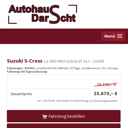
Menü
Suzuki S-Cross
1,4 2WD Mild-Hybrid AT GL+ - LAGER
Fahrzeugnr.
:
425062
, unverbindliche Lieferzeit:
10 Tage
, Landesversion: EU - Europa,
Fahrzeug mit Tageszulassung
26.190,– €
25.670,– €
Gesamtpreis
incl. 19% MwSt., den Kosten für Überführung und Zulassungspapieren
Fahrzeug bestellen