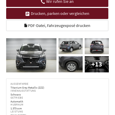
Wir rufen Sie an
Drucken, parken oder vergleichen
PDF-Datei, Fahrzeugexposé drucken
+13
AUSSENFARBE
Titanium Grey Metallic (ZZZ)
INNENAUSSTATTUNG
Schwarz
GETRIEBE
Automatik
HUBRAUM
1.373 ccm
LEISTUNG