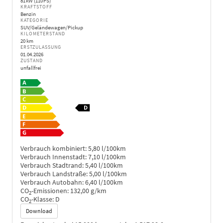
81 kW (110 PS)
KRAFTSTOFF
Benzin
KATEGORIE
SUV/Geländewagen/Pickup
KILOMETERSTAND
20 km
ERSTZULASSUNG
01.04.2026
ZUSTAND
unfallfrei
Verbrauch kombiniert:
5,80 l/100km
Verbrauch Innenstadt:
7,10 l/100km
Verbrauch Stadtrand:
5,40 l/100km
Verbrauch Landstraße:
5,00 l/100km
Verbrauch Autobahn:
6,40 l/100km
CO
-Emissionen:
132,00 g/km
2
CO
-Klasse:
D
2
Download