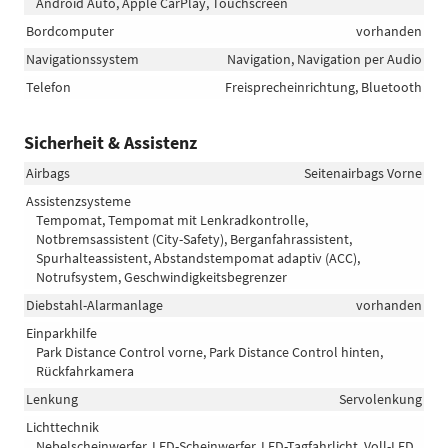
Android Auto, Apple CarPlay, Touchscreen
Bordcomputer
vorhanden
Navigationssystem
Navigation, Navigation per Audio
Telefon
Freisprecheinrichtung, Bluetooth
Sicherheit & Assistenz
Airbags
Seitenairbags Vorne
Assistenzsysteme
Tempomat, Tempomat mit Lenkradkontrolle,
Notbremsassistent (City-Safety), Berganfahrassistent,
Spurhalteassistent, Abstandstempomat adaptiv (ACC),
Notrufsystem, Geschwindigkeitsbegrenzer
Diebstahl-Alarmanlage
vorhanden
Einparkhilfe
Park Distance Control vorne, Park Distance Control hinten,
Rückfahrkamera
Lenkung
Servolenkung
Lichttechnik
Nebelscheinwerfer, LED-Scheinwerfer, LED-Tagfahrlicht, Voll-LED