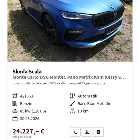
Skoda Scala
Monte Carlo DSG MonteC Pano Matrix Kam Kessy SHZ eHK
unverbindliche Lieferzeit:
10 Tage
Fahrzeug mit Tageszulassung
Fahrzeugnr.
421663
Getriebe
Automatik
Kraftstoff
Benzin
Außenfarbe
Race Blau Metallic
Leistung
85 kW (116 PS)
Kilometerstand
10 km
30.03.2026
24.227,– €
Wir rufen Sie an
PDF-Datei, Fahrzeugexposé dru
Drucken, parken oder ve
incl. 19% MwSt.