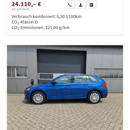
24.110,– €
Wir rufen Sie an
PDF-Datei, Fahrzeugexposé dru
Drucken, parken oder ve
incl. 19% MwSt.
Verbrauch kombiniert:
5,30 l/100km
CO
-Klasse:
D
2
CO
-Emissionen:
121,00 g/km
2