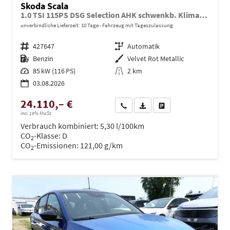
Skoda Scala
1.0 TSI 115PS DSG Selection AHK schwenkb. Klimaautomatik Sitzheizung PDC Rückf.Kamera Apple CarPlay Android Auto
unverbindliche Lieferzeit:
10 Tage
Fahrzeug mit Tageszulassung
Fahrzeugnr.
427647
Getriebe
Automatik
Kraftstoff
Benzin
Außenfarbe
Velvet Rot Metallic
Leistung
85 kW (116 PS)
Kilometerstand
2 km
03.08.2026
24.110,– €
Wir rufen Sie an
PDF-Datei, Fahrzeugexposé dru
Drucken, parken oder ve
incl. 19% MwSt.
Verbrauch kombiniert:
5,30 l/100km
CO
-Klasse:
D
2
CO
-Emissionen:
121,00 g/km
2