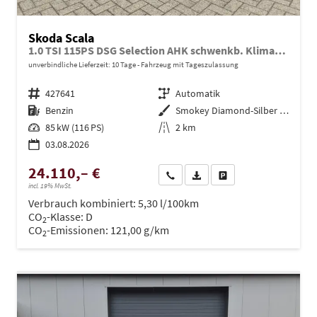
Skoda Scala
1.0 TSI 115PS DSG Selection AHK schwenkb. Klimaautomatik Sitzheizung PDC Rückf.Kamera Apple CarPlay Android Auto
unverbindliche Lieferzeit:
10 Tage
Fahrzeug mit Tageszulassung
Fahrzeugnr.
427641
Getriebe
Automatik
Kraftstoff
Benzin
Außenfarbe
Smokey Diamond-Silber Metallic
Leistung
85 kW (116 PS)
Kilometerstand
2 km
03.08.2026
24.110,– €
Wir rufen Sie an
PDF-Datei, Fahrzeugexposé dru
Drucken, parken oder ve
incl. 19% MwSt.
Verbrauch kombiniert:
5,30 l/100km
CO
-Klasse:
D
2
CO
-Emissionen:
121,00 g/km
2