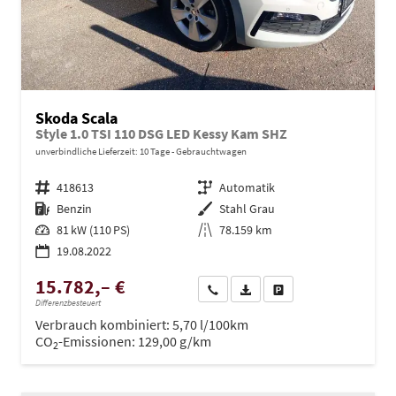
Skoda Scala
Style 1.0 TSI 110 DSG LED Kessy Kam SHZ
unverbindliche Lieferzeit:
10 Tage
Gebrauchtwagen
Fahrzeugnr.
418613
Getriebe
Automatik
Kraftstoff
Benzin
Außenfarbe
Stahl Grau
Leistung
81 kW (110 PS)
Kilometerstand
78.159 km
19.08.2022
15.782,– €
Wir rufen Sie an
PDF-Datei, Fahrzeugexposé dru
Drucken, parken oder ve
Differenzbesteuert
Verbrauch kombiniert:
5,70 l/100km
CO
-Emissionen:
129,00 g/km
2