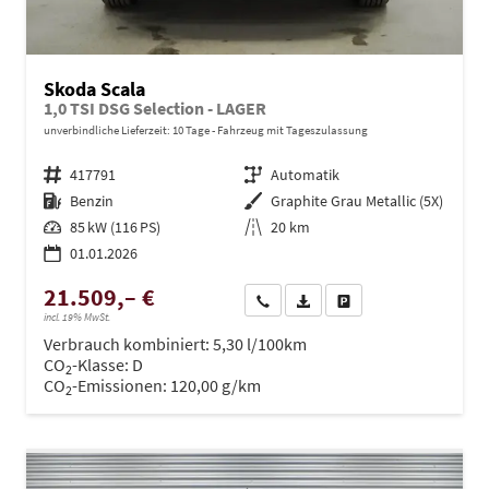
Skoda Scala
1,0 TSI DSG Selection - LAGER
unverbindliche Lieferzeit:
10 Tage
Fahrzeug mit Tageszulassung
Fahrzeugnr.
417791
Getriebe
Automatik
Kraftstoff
Benzin
Außenfarbe
Graphite Grau Metallic (5X)
Leistung
85 kW (116 PS)
Kilometerstand
20 km
01.01.2026
21.509,– €
Wir rufen Sie an
PDF-Datei, Fahrzeugexposé dru
Drucken, parken oder ve
incl. 19% MwSt.
Verbrauch kombiniert:
5,30 l/100km
CO
-Klasse:
D
2
CO
-Emissionen:
120,00 g/km
2