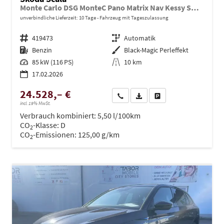
Monte Carlo DSG MonteC Pano Matrix Nav Kessy SHZ Kam
unverbindliche Lieferzeit:
10 Tage
Fahrzeug mit Tageszulassung
Fahrzeugnr.
419473
Getriebe
Automatik
Kraftstoff
Benzin
Außenfarbe
Black-Magic Perleffekt
Leistung
85 kW (116 PS)
Kilometerstand
10 km
17.02.2026
24.528,– €
Wir rufen Sie an
PDF-Datei, Fahrzeugexposé dru
Drucken, parken oder ve
incl. 19% MwSt.
Verbrauch kombiniert:
5,50 l/100km
CO
-Klasse:
D
2
CO
-Emissionen:
125,00 g/km
2