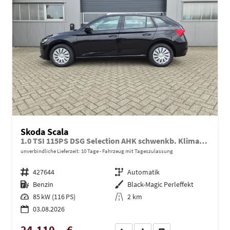
Skoda Scala
1.0 TSI 115PS DSG Selection AHK schwenkb. Klimaautomatik Sitzheizung PDC Rückf.Kamera Apple CarPlay Android Auto
unverbindliche Lieferzeit:
10 Tage
Fahrzeug mit Tageszulassung
Fahrzeugnr.
427644
Getriebe
Automatik
Kraftstoff
Benzin
Außenfarbe
Black-Magic Perleffekt
Leistung
85 kW (116 PS)
Kilometerstand
2 km
03.08.2026
24.110,– €