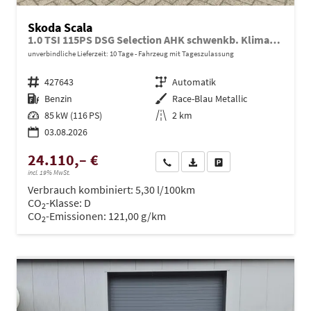
Skoda Scala
1.0 TSI 115PS DSG Selection AHK schwenkb. Klimaautomatik Sitzheizung PDC Rückf.Kamera Apple CarPlay Android Auto
unverbindliche Lieferzeit:
10 Tage
Fahrzeug mit Tageszulassung
Fahrzeugnr.
427643
Getriebe
Automatik
Kraftstoff
Benzin
Außenfarbe
Race-Blau Metallic
Leistung
85 kW (116 PS)
Kilometerstand
2 km
03.08.2026
24.110,– €
Wir rufen Sie an
PDF-Datei, Fahrzeugexposé dru
Drucken, parken oder ve
incl. 19% MwSt.
Verbrauch kombiniert:
5,30 l/100km
CO
-Klasse:
D
2
CO
-Emissionen:
121,00 g/km
2