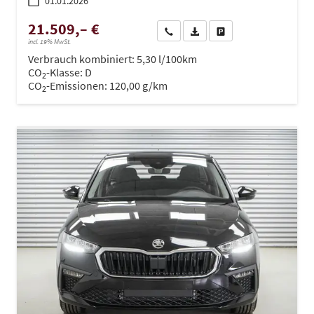
01.01.2026
21.509,– €
Wir rufen Sie an
PDF-Datei, Fahrzeugexposé dru
Drucken, parken oder ve
incl. 19% MwSt.
Verbrauch kombiniert:
5,30 l/100km
CO
-Klasse:
D
2
CO
-Emissionen:
120,00 g/km
2