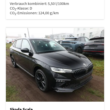
Verbrauch kombiniert:
5,50 l/100km
CO
-Klasse:
D
2
CO
-Emissionen:
124,00 g/km
2
Skoda Scala