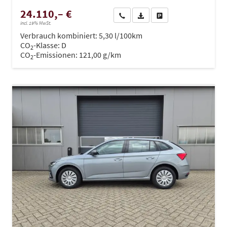
24.110,– €
Wir rufen Sie an
PDF-Datei, Fahrzeugexposé dru
Drucken, parken oder ve
incl. 19% MwSt.
Verbrauch kombiniert:
5,30 l/100km
CO
-Klasse:
D
2
CO
-Emissionen:
121,00 g/km
2