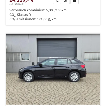
Wir rufen Sie an
PDF-Datei, Fahrzeugexposé dru
Drucken, parken oder ve
incl. 19% MwSt.
Verbrauch kombiniert:
5,30 l/100km
CO
-Klasse:
D
2
CO
-Emissionen:
121,00 g/km
2