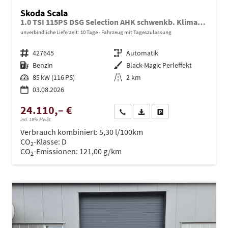
Skoda Scala
1.0 TSI 115PS DSG Selection AHK schwenkb. Klimaautomatik Sitzheizung PDC Rückf.Kamera Apple CarPlay Android Auto
unverbindliche Lieferzeit:
10 Tage
Fahrzeug mit Tageszulassung
Fahrzeugnr.
427645
Getriebe
Automatik
Kraftstoff
Benzin
Außenfarbe
Black-Magic Perleffekt
Leistung
85 kW (116 PS)
Kilometerstand
2 km
03.08.2026
24.110,– €
Wir rufen Sie an
PDF-Datei, Fahrzeugexposé dru
Drucken, parken oder ve
incl. 19% MwSt.
Verbrauch kombiniert:
5,30 l/100km
CO
-Klasse:
D
2
CO
-Emissionen:
121,00 g/km
2