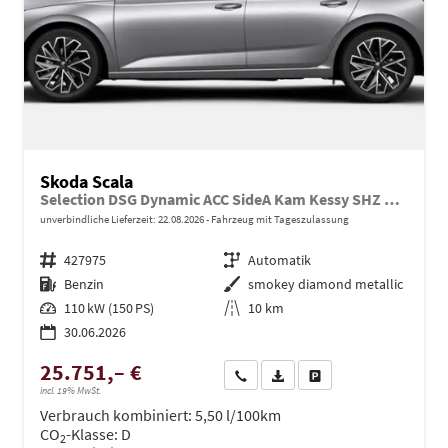
Skoda Scala
Selection DSG Dynamic ACC SideA Kam Kessy SHZ SunS
unverbindliche Lieferzeit:
22.08.2026
Fahrzeug mit Tageszulassung
Fahrzeugnr.
427975
Getriebe
Automatik
Kraftstoff
Benzin
Außenfarbe
smokey diamond metallic
Leistung
110 kW (150 PS)
Kilometerstand
10 km
30.06.2026
25.751,– €
Wir rufen Sie an
PDF-Datei, Fahrzeugexposé dru
Drucken, parken oder ve
incl. 19% MwSt.
Verbrauch kombiniert:
5,50 l/100km
CO
-Klasse:
D
2