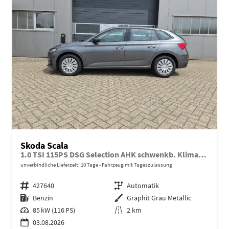
Skoda Scala
1.0 TSI 115PS DSG Selection AHK schwenkb. Klimaautomatik Sitzheizung PDC Rückf.Kamera Apple CarPlay Android Auto
unverbindliche Lieferzeit:
10 Tage
Fahrzeug mit Tageszulassung
Fahrzeugnr.
427640
Getriebe
Automatik
Kraftstoff
Benzin
Außenfarbe
Graphit Grau Metallic
Leistung
85 kW (116 PS)
Kilometerstand
2 km
03.08.2026