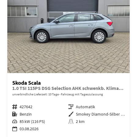
Skoda Scala
1.0 TSI 115PS DSG Selection AHK schwenkb. Klimaautomatik Sitzheizung PDC Rückf.Kamera Apple CarPlay Android Auto
unverbindliche Lieferzeit:
10 Tage
Fahrzeug mit Tageszulassung
Fahrzeugnr.
427642
Getriebe
Automatik
Kraftstoff
Benzin
Außenfarbe
Smokey Diamond-Silber Metallic
Leistung
85 kW (116 PS)
Kilometerstand
2 km
03.08.2026