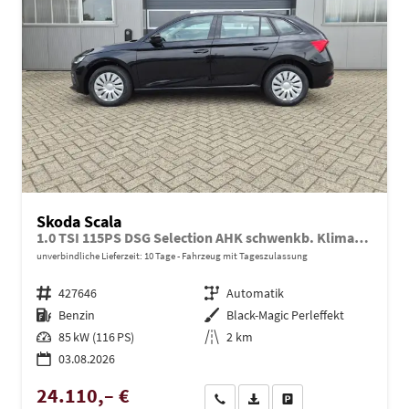
Skoda Scala
1.0 TSI 115PS DSG Selection AHK schwenkb. Klimaautomatik Sitzheizung PDC Rückf.Kamera Apple CarPlay Android Auto
unverbindliche Lieferzeit:
10 Tage
Fahrzeug mit Tageszulassung
Fahrzeugnr.
427646
Getriebe
Automatik
Kraftstoff
Benzin
Außenfarbe
Black-Magic Perleffekt
Leistung
85 kW (116 PS)
Kilometerstand
2 km
03.08.2026
24.110,– €
Wir rufen Sie an
PDF-Datei, Fahrzeugexposé dru
Drucken, parken oder ve