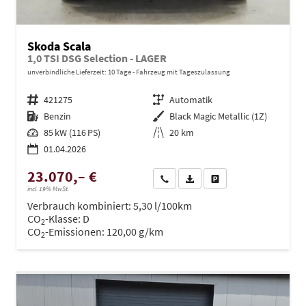
Skoda Scala
1,0 TSI DSG Selection - LAGER
unverbindliche Lieferzeit:
10 Tage
Fahrzeug mit Tageszulassung
Fahrzeugnr.
421275
Getriebe
Automatik
Kraftstoff
Benzin
Außenfarbe
Black Magic Metallic (1Z)
Leistung
85 kW (116 PS)
Kilometerstand
20 km
01.04.2026
23.070,– €
Wir rufen Sie an
PDF-Datei, Fahrzeugexposé dru
Drucken, parken oder ve
incl. 19% MwSt.
Verbrauch kombiniert:
5,30 l/100km
CO
-Klasse:
D
2
CO
-Emissionen:
120,00 g/km
2