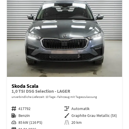
Skoda Scala
1,0 TSI DSG Selection - LAGER
unverbindliche Lieferzeit:
10 Tage
Fahrzeug mit Tageszulassung
Fahrzeugnr.
417792
Getriebe
Automatik
Kraftstoff
Benzin
Außenfarbe
Graphite Grau Metallic (5X)
Leistung
85 kW (116 PS)
Kilometerstand
20 km