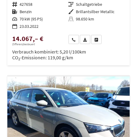
Fahrzeugnr.
427658
Getriebe
Schaltgetriebe
Kraftstoff
Benzin
Außenfarbe
Brillantsilber Metallic
Leistung
70 kW (95 PS)
Kilometerstand
98.650 km
23.03.2022
14.067,– €
Wir rufen Sie an
PDF-Datei, Fahrzeugexposé dru
Drucken, parken oder ve
Differenzbesteuert
Verbrauch kombiniert:
5,20 l/100km
CO
-Emissionen:
119,00 g/km
2