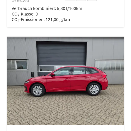
incl. 19% MwSt.
Verbrauch kombiniert:
5,30 l/100km
CO
-Klasse:
D
2
CO
-Emissionen:
121,00 g/km
2