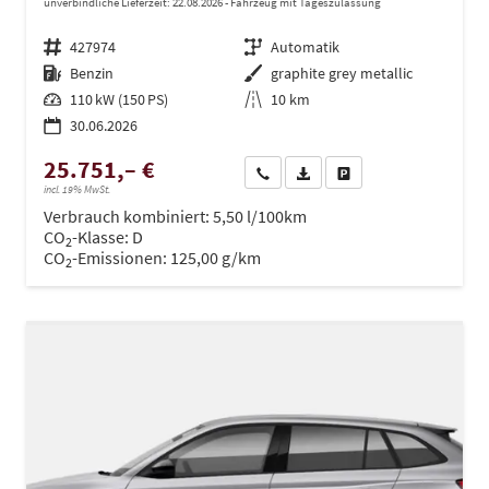
unverbindliche Lieferzeit:
22.08.2026
Fahrzeug mit Tageszulassung
Fahrzeugnr.
427974
Getriebe
Automatik
Kraftstoff
Benzin
Außenfarbe
graphite grey metallic
Leistung
110 kW (150 PS)
Kilometerstand
10 km
30.06.2026
25.751,– €
Wir rufen Sie an
PDF-Datei, Fahrzeugexposé dru
Drucken, parken oder ve
incl. 19% MwSt.
Verbrauch kombiniert:
5,50 l/100km
CO
-Klasse:
D
2
CO
-Emissionen:
125,00 g/km
2