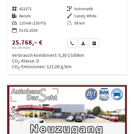
Fahrzeugnr.
422271
Getriebe
Automatik
Kraftstoff
Benzin
Außenfarbe
Candy White
Leistung
110 kW (150 PS)
Kilometerstand
58 km
01.02.2026
25.768,– €
Wir rufen Sie an
PDF-Datei, Fahrzeugexposé dru
Drucken, parken oder ve
incl. 19% MwSt.
Verbrauch kombiniert:
5,30 l/100km
CO
-Klasse:
D
2
CO
-Emissionen:
121,00 g/km
2