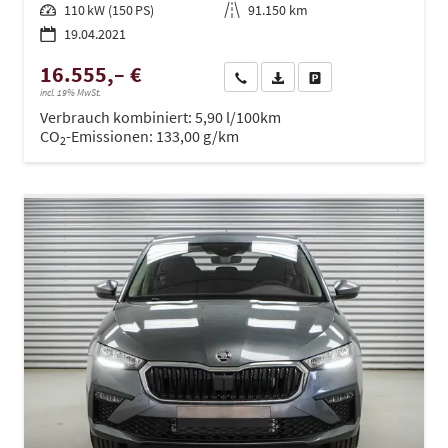
Leistung
110 kW (150 PS)
Kilometerstand
91.150 km
19.04.2021
16.555,– €
Wir rufen Sie an
PDF-Datei, Fahrzeugexposé dru
Drucken, parken oder ve
incl. 19% MwSt.
Verbrauch kombiniert:
5,90 l/100km
CO
-Emissionen:
133,00 g/km
2