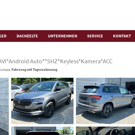
GER
DACHZELTE
UNTERNEHMEN
SERVICE
KONTAKT
NAVI*Android Auto**SHZ*Keyless*Kamera*ACC
 Europa,
Fahrzeug mit Tageszulassung