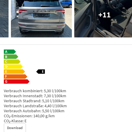
+11
Verbrauch kombiniert:
5,30 l/100km
Verbrauch Innenstadt:
7,30 l/100km
Verbrauch Stadtrand:
5,10 l/100km
Verbrauch Landstraße:
4,40 l/100km
Verbrauch Autobahn:
5,50 l/100km
CO
-Emissionen:
140,00 g/km
2
CO
-Klasse:
E
2
Download