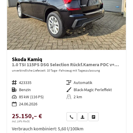
Skoda Kamiq
1.0 TSI 115PS DSG Selection Rückf.Kamera PDC v+h Sitzheizung Klimaautomatik Skoda-Radio Apple CarPlay + Android Auto Tempomat Garantieverlängerung 16"LM
unverbindliche Lieferzeit:
10 Tage
Fahrzeug mit Tageszulassung
Fahrzeugnr.
423335
Getriebe
Automatik
Kraftstoff
Benzin
Außenfarbe
Black-Magic Perleffekt
Leistung
85 kW (116 PS)
Kilometerstand
2 km
24.06.2026
25.150,– €
Wir rufen Sie an
PDF-Datei, Fahrzeugexposé dru
Drucken, parken oder ve
incl. 19% MwSt.
Verbrauch kombiniert:
5,60 l/100km