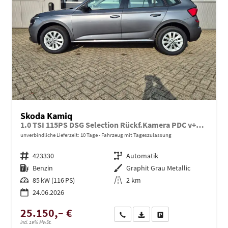
Skoda Kamiq
1.0 TSI 115PS DSG Selection Rückf.Kamera PDC v+h Sitzheizung Klimaautomatik Skoda-Radio Apple CarPlay + Android Auto Tempomat Garantieverlängerung 16"LM
unverbindliche Lieferzeit:
10 Tage
Fahrzeug mit Tageszulassung
Fahrzeugnr.
423330
Getriebe
Automatik
Kraftstoff
Benzin
Außenfarbe
Graphit Grau Metallic
Leistung
85 kW (116 PS)
Kilometerstand
2 km
24.06.2026
25.150,– €
Wir rufen Sie an
PDF-Datei, Fahrzeugexposé dru
Drucken, parken oder ve
incl. 19% MwSt.