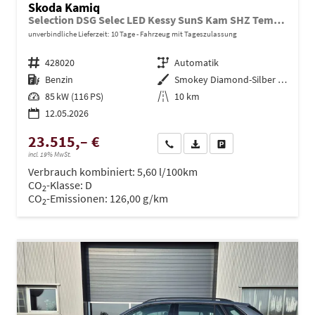
Skoda Kamiq
Selection DSG Selec LED Kessy SunS Kam SHZ Temp PDC
unverbindliche Lieferzeit:
10 Tage
Fahrzeug mit Tageszulassung
Fahrzeugnr.
428020
Getriebe
Automatik
Kraftstoff
Benzin
Außenfarbe
Smokey Diamond-Silber Metallic /
Leistung
85 kW (116 PS)
Kilometerstand
10 km
12.05.2026
23.515,– €
Wir rufen Sie an
PDF-Datei, Fahrzeugexposé dru
Drucken, parken oder ve
incl. 19% MwSt.
Verbrauch kombiniert:
5,60 l/100km
CO
-Klasse:
D
2
CO
-Emissionen:
126,00 g/km
2