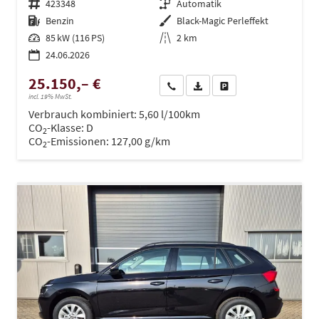
Fahrzeugnr.
423348
Getriebe
Automatik
Kraftstoff
Benzin
Außenfarbe
Black-Magic Perleffekt
Leistung
85 kW (116 PS)
Kilometerstand
2 km
24.06.2026
25.150,– €
Wir rufen Sie an
PDF-Datei, Fahrzeugexposé dru
Drucken, parken oder ve
incl. 19% MwSt.
Verbrauch kombiniert:
5,60 l/100km
CO
-Klasse:
D
2
CO
-Emissionen:
127,00 g/km
2