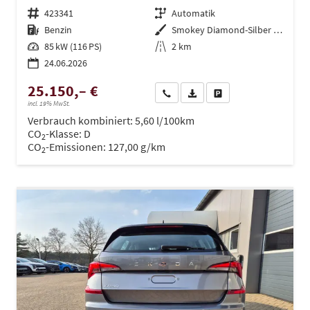
Fahrzeugnr.
423341
Getriebe
Automatik
Kraftstoff
Benzin
Außenfarbe
Smokey Diamond-Silber Metallic
Leistung
85 kW (116 PS)
Kilometerstand
2 km
24.06.2026
25.150,– €
Wir rufen Sie an
PDF-Datei, Fahrzeugexposé dru
Drucken, parken oder ve
incl. 19% MwSt.
Verbrauch kombiniert:
5,60 l/100km
CO
-Klasse:
D
2
CO
-Emissionen:
127,00 g/km
2