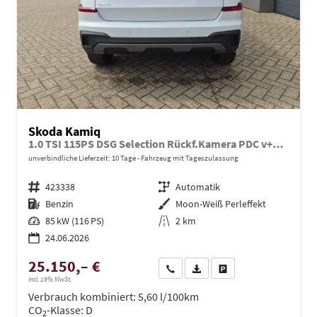
Skoda Kamiq
1.0 TSI 115PS DSG Selection Rückf.Kamera PDC v+h Sitzheizung Klimaautomatik Skoda-Radio Apple CarPlay + Android Auto Tempomat Garantieverlängerung 16"LM
unverbindliche Lieferzeit:
10 Tage
Fahrzeug mit Tageszulassung
Fahrzeugnr.
423338
Getriebe
Automatik
Kraftstoff
Benzin
Außenfarbe
Moon-Weiß Perleffekt
Leistung
85 kW (116 PS)
Kilometerstand
2 km
24.06.2026
25.150,– €
Wir rufen Sie an
PDF-Datei, Fahrzeugexposé dru
Drucken, parken oder ve
incl. 19% MwSt.
Verbrauch kombiniert:
5,60 l/100km
CO
-Klasse:
D
2