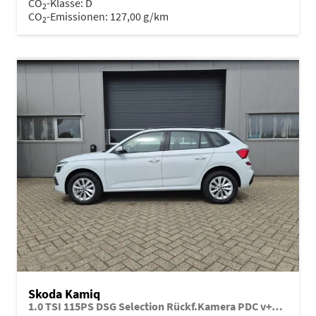
CO
-Klasse:
D
2
CO
-Emissionen:
127,00 g/km
2
Skoda Kamiq
1.0 TSI 115PS DSG Selection Rückf.Kamera PDC v+h Sitzheizung Klimaautomatik Skoda-Radio Apple CarPlay + Android Auto Tempomat Garantieverlängerung 16"LM