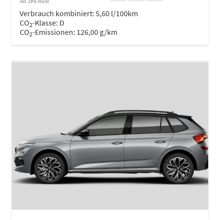
incl. 19% MwSt.
Verbrauch kombiniert:
5,60 l/100km
CO
-Klasse:
D
2
CO
-Emissionen:
126,00 g/km
2