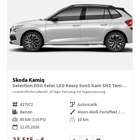
Skoda Kamiq
Selection DSG Selec LED Kessy SunS Kam SHZ Temp PDC
unverbindliche Lieferzeit:
10 Tage
Fahrzeug mit Tageszulassung
Fahrzeugnr.
427972
Getriebe
Automatik
Kraftstoff
Benzin
Außenfarbe
Moon-Weiß Perleffekt / Dach in B
Leistung
85 kW (116 PS)
Kilometerstand
10 km
12.05.2026
23.515,– €