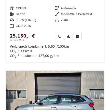
Fahrzeugnr.
423339
Getriebe
Automatik
Kraftstoff
Benzin
Außenfarbe
Moon-Weiß Perleffekt
Leistung
85 kW (116 PS)
Kilometerstand
2 km
24.06.2026
25.150,– €
Wir rufen Sie an
PDF-Datei, Fahrzeugexposé dru
Drucken, parken oder ve
incl. 19% MwSt.
Verbrauch kombiniert:
5,60 l/100km
CO
-Klasse:
D
2
CO
-Emissionen:
127,00 g/km
2