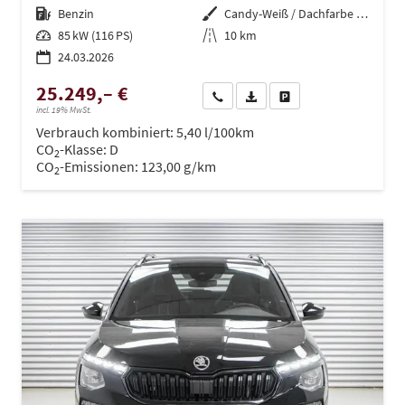
Kraftstoff
Benzin
Außenfarbe
Candy-Weiß / Dachfarbe schwarz
Leistung
85 kW (116 PS)
Kilometerstand
10 km
24.03.2026
25.249,– €
Wir rufen Sie an
PDF-Datei, Fahrzeugexposé dru
Drucken, parken oder ve
incl. 19% MwSt.
Verbrauch kombiniert:
5,40 l/100km
CO
-Klasse:
D
2
CO
-Emissionen:
123,00 g/km
2