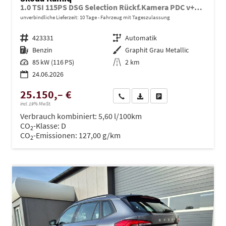
1.0 TSI 115PS DSG Selection Rückf.Kamera PDC v+h Sitzheizung Klimaautomatik Skoda-Radio Apple CarPlay + Android Auto Tempomat Garantieverlängerung 16"LM
unverbindliche Lieferzeit:
10 Tage
Fahrzeug mit Tageszulassung
Fahrzeugnr.
423331
Getriebe
Automatik
Kraftstoff
Benzin
Außenfarbe
Graphit Grau Metallic
Leistung
85 kW (116 PS)
Kilometerstand
2 km
24.06.2026
25.150,– €
Wir rufen Sie an
PDF-Datei, Fahrzeugexposé dru
Drucken, parken oder ve
incl. 19% MwSt.
Verbrauch kombiniert:
5,60 l/100km
CO
-Klasse:
D
2
CO
-Emissionen:
127,00 g/km
2