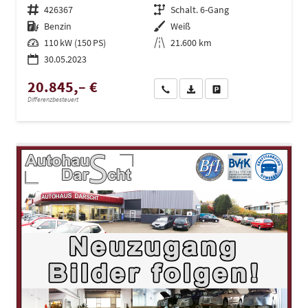
Fahrzeugnr.
426367
Getriebe
Schalt. 6-Gang
Kraftstoff
Benzin
Außenfarbe
Weiß
Leistung
110 kW (150 PS)
Kilometerstand
21.600 km
30.05.2023
20.845,– €
Wir rufen Sie an
PDF-Datei, Fahrzeugexposé dru
Drucken, parken oder ve
Differenzbesteuert