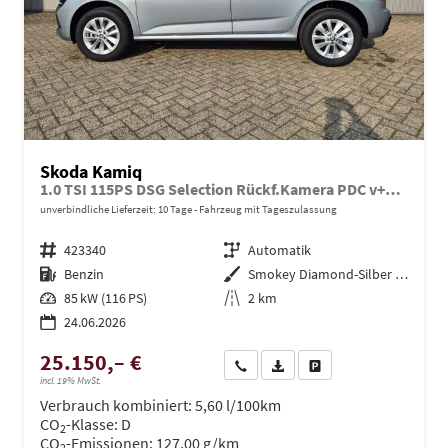
Skoda Kamiq
1.0 TSI 115PS DSG Selection Rückf.Kamera PDC v+h Sitzheizung Klimaautomatik Skoda-Radio Apple CarPlay + Android Auto Tempomat Garantieverlängerung 16"LM
unverbindliche Lieferzeit:
10 Tage
Fahrzeug mit Tageszulassung
Fahrzeugnr.
423340
Getriebe
Automatik
Kraftstoff
Benzin
Außenfarbe
Smokey Diamond-Silber Metallic
Leistung
85 kW (116 PS)
Kilometerstand
2 km
24.06.2026
25.150,– €
Wir rufen Sie an
PDF-Datei, Fahrzeugexposé dru
Drucken, parken oder ve
incl. 19% MwSt.
Verbrauch kombiniert:
5,60 l/100km
CO
-Klasse:
D
2
CO
-Emissionen:
127,00 g/km
2