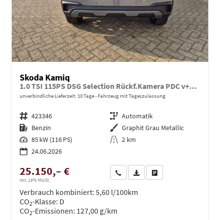
Skoda Kamiq
1.0 TSI 115PS DSG Selection Rückf.Kamera PDC v+h Sitzheizung Klimaautomatik Skoda-Radio Apple CarPlay + Android Auto Tempomat Garantieverlängerung 16"LM
unverbindliche Lieferzeit:
10 Tage
Fahrzeug mit Tageszulassung
Fahrzeugnr.
423346
Getriebe
Automatik
Kraftstoff
Benzin
Außenfarbe
Graphit Grau Metallic
Leistung
85 kW (116 PS)
Kilometerstand
2 km
24.06.2026
25.150,– €
Wir rufen Sie an
PDF-Datei, Fahrzeugexposé dru
Drucken, parken oder ve
incl. 19% MwSt.
Verbrauch kombiniert:
5,60 l/100km
CO
-Klasse:
D
2
CO
-Emissionen:
127,00 g/km
2