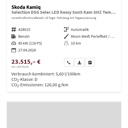
Skoda Kamiq
Selection DSG Selec LED Kessy SunS Kam SHZ Temp PDC
unverbindliche Lieferzeit:
10 Tage
Fahrzeug mit Tageszulassung
Fahrzeugnr.
428015
Getriebe
Automatik
Kraftstoff
Benzin
Außenfarbe
Moon-Weiß Perleffekt / Dach in B
Leistung
85 kW (116 PS)
Kilometerstand
10 km
27.04.2026
23.515,– €
Wir rufen Sie an
PDF-Datei, Fahrzeugexposé dru
Drucken, parken oder ve
incl. 19% MwSt.
Verbrauch kombiniert:
5,60 l/100km
CO
-Klasse:
D
2
CO
-Emissionen:
126,00 g/km
2