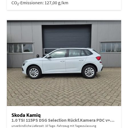
CO
-Emissionen:
127,00 g/km
2
Skoda Kamiq
1.0 TSI 115PS DSG Selection Rückf.Kamera PDC v+h Sitzheizung Klimaautomatik Skoda-Radio Apple CarPlay + Android Auto Tempomat Garantieverlängerung 16"LM
unverbindliche Lieferzeit:
10 Tage
Fahrzeug mit Tageszulassung