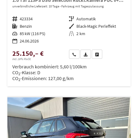
1.0 TSI 115PS DSG Selection Rückf.Kamera PDC v+h Sitzheizung Klimaautomatik Skoda-Radio Apple CarPlay + Android Auto Tempomat Garantieverlängerung 16"LM
unverbindliche Lieferzeit:
10 Tage
Fahrzeug mit Tageszulassung
Fahrzeugnr.
423334
Getriebe
Automatik
Kraftstoff
Benzin
Außenfarbe
Black-Magic Perleffekt
Leistung
85 kW (116 PS)
Kilometerstand
2 km
24.06.2026
25.150,– €
Wir rufen Sie an
PDF-Datei, Fahrzeugexposé dru
Drucken, parken oder ve
incl. 19% MwSt.
Verbrauch kombiniert:
5,60 l/100km
CO
-Klasse:
D
2
CO
-Emissionen:
127,00 g/km
2