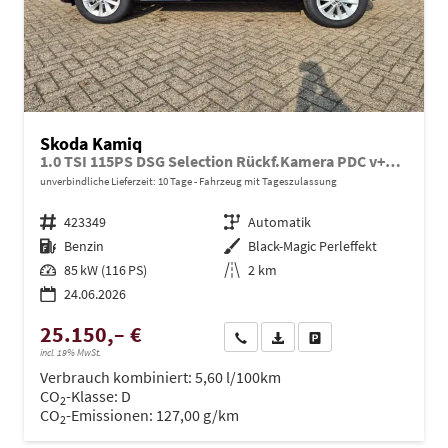
Skoda Kamiq
1.0 TSI 115PS DSG Selection Rückf.Kamera PDC v+h Sitzheizung Klimaautomatik Skoda-Radio Apple CarPlay + Android Auto Tempomat Garantieverlängerung 16"LM
unverbindliche Lieferzeit:
10 Tage
Fahrzeug mit Tageszulassung
Fahrzeugnr.
423349
Getriebe
Automatik
Kraftstoff
Benzin
Außenfarbe
Black-Magic Perleffekt
Leistung
85 kW (116 PS)
Kilometerstand
2 km
24.06.2026
25.150,– €
Wir rufen Sie an
PDF-Datei, Fahrzeugexposé dru
Drucken, parken oder ve
incl. 19% MwSt.
Verbrauch kombiniert:
5,60 l/100km
CO
-Klasse:
D
2
CO
-Emissionen:
127,00 g/km
2