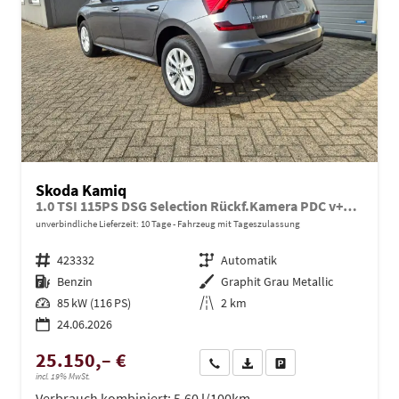
Skoda Kamiq
1.0 TSI 115PS DSG Selection Rückf.Kamera PDC v+h Sitzheizung Klimaautomatik Skoda-Radio Apple CarPlay + Android Auto Tempomat Garantieverlängerung 16"LM
unverbindliche Lieferzeit:
10 Tage
Fahrzeug mit Tageszulassung
Fahrzeugnr.
423332
Getriebe
Automatik
Kraftstoff
Benzin
Außenfarbe
Graphit Grau Metallic
Leistung
85 kW (116 PS)
Kilometerstand
2 km
24.06.2026
25.150,– €
Wir rufen Sie an
PDF-Datei, Fahrzeugexposé dru
Drucken, parken oder ve
incl. 19% MwSt.
Verbrauch kombiniert:
5,60 l/100km