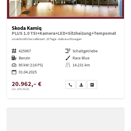
Skoda Kamiq
PLUS 1.0 TSI+Kamera+LED+Sitzheizung+Tempomat
unverbindliche Lieferzeit:
10 Tage
Gebrauchtwagen
Fahrzeugnr.
425967
Getriebe
Schaltgetriebe
Kraftstoff
Benzin
Außenfarbe
Race Blue
Leistung
85 kW (116 PS)
Kilometerstand
14.231 km
01.04.2025
20.962,– €
Wir rufen Sie an
PDF-Datei, Fahrzeugexposé dru
Drucken, parken oder ve
incl. 19% MwSt.