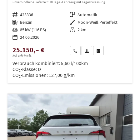
unverbindliche Lieferzeit:
10 Tage
Fahrzeug mit Tageszulassung
Fahrzeugnr.
423336
Getriebe
Automatik
Kraftstoff
Benzin
Außenfarbe
Moon-Weiß Perleffekt
Leistung
85 kW (116 PS)
Kilometerstand
2 km
24.06.2026
25.150,– €
Wir rufen Sie an
PDF-Datei, Fahrzeugexposé dru
Drucken, parken oder ve
incl. 19% MwSt.
Verbrauch kombiniert:
5,60 l/100km
CO
-Klasse:
D
2
CO
-Emissionen:
127,00 g/km
2