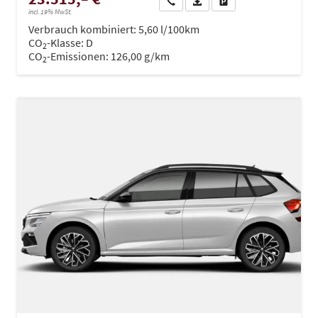
Wir rufen Sie an
PDF-Datei, Fahrzeugexposé dru
Drucken, parken oder ve
incl. 19% MwSt.
Verbrauch kombiniert:
5,60 l/100km
CO
-Klasse:
D
2
CO
-Emissionen:
126,00 g/km
2