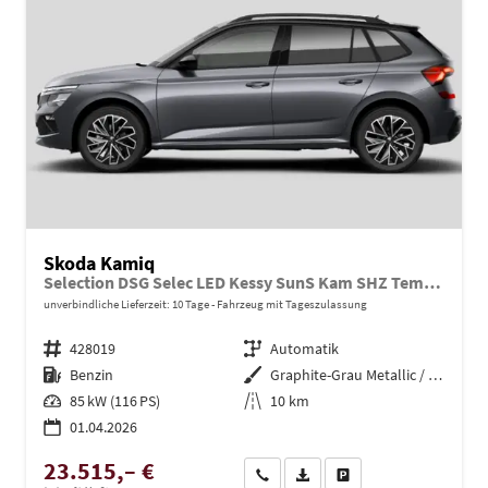
Skoda Kamiq
Selection DSG Selec LED Kessy SunS Kam SHZ Temp PDC
unverbindliche Lieferzeit:
10 Tage
Fahrzeug mit Tageszulassung
Fahrzeugnr.
428019
Getriebe
Automatik
Kraftstoff
Benzin
Außenfarbe
Graphite-Grau Metallic / Dach in
Leistung
85 kW (116 PS)
Kilometerstand
10 km
01.04.2026
23.515,– €
Wir rufen Sie an
PDF-Datei, Fahrzeugexposé dru
Drucken, parken oder ve