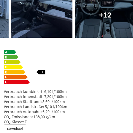
+12
Verbrauch kombiniert:
6,10 l/100km
Verbrauch Innenstadt:
7,20 l/100km
Verbrauch Stadtrand:
5,60 l/100km
Verbrauch Landstraße:
5,10 l/100km
Verbrauch Autobahn:
6,20 l/100km
CO
-Emissionen:
138,00 g/km
2
CO
-Klasse:
E
2
Download