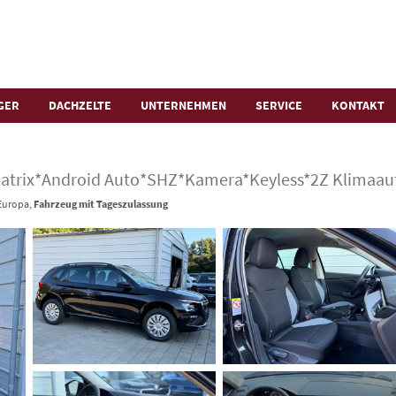
GER
DACHZELTE
UNTERNEHMEN
SERVICE
KONTAKT
Matrix*Android Auto*SHZ*Kamera*Keyless*2Z Klimaau
 Europa,
Fahrzeug mit Tageszulassung