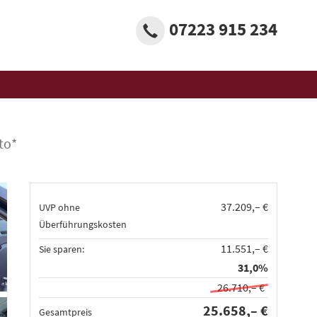
07223 915 234
to*
37.209,– €
UVP ohne
Überführungskosten
11.551,– €
Sie sparen:
31,0%
26.710,– €
25.658,– €
Gesamtpreis