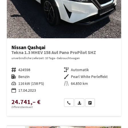
Nissan Qashqai
Tekna 1.3 MHEV 158 Aut Pano ProPilot SHZ
unverbindliche Lieferzeit:
10 Tage
Gebrauchtwagen
Fahrzeugnr.
424598
Getriebe
Automatik
Kraftstoff
Benzin
Außenfarbe
Pearl White Perleffekt
Leistung
116 kW (158 PS)
Kilometerstand
64.850 km
17.04.2023
24.741,– €
Wir rufen Sie an
PDF-Datei, Fahrzeugexposé dru
Drucken, parken oder ve
Differenzbesteuert