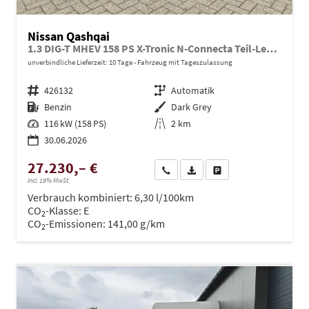
Nissan Qashqai
1.3 DIG-T MHEV 158 PS X-Tronic N-Connecta Teil-Leder PanoGlasdach Klimaautomatik Sitzheizung Lenkradheizung Navi ACC PDC v+h 360°Kamera DAB Bluetooth Touchscreen Apple CarPlay Android Auto 18"LM
unverbindliche Lieferzeit:
10 Tage
Fahrzeug mit Tageszulassung
Fahrzeugnr.
426132
Getriebe
Automatik
Kraftstoff
Benzin
Außenfarbe
Dark Grey
Leistung
116 kW (158 PS)
Kilometerstand
2 km
30.06.2026
27.230,– €
Wir rufen Sie an
PDF-Datei, Fahrzeugexposé dru
Drucken, parken oder ve
incl. 19% MwSt.
Verbrauch kombiniert:
6,30 l/100km
CO
-Klasse:
E
2
CO
-Emissionen:
141,00 g/km
2