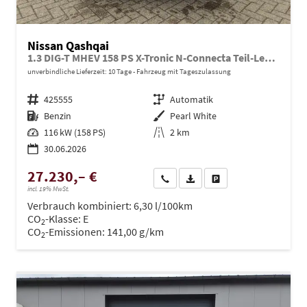
Nissan Qashqai
1.3 DIG-T MHEV 158 PS X-Tronic N-Connecta Teil-Leder PanoGlasdach Klimaautomatik Sitzheizung Lenkradheizung Navi ACC PDC v+h 360°Kamera DAB Bluetooth Touchscreen Apple CarPlay Android Auto 18"LM
unverbindliche Lieferzeit:
10 Tage
Fahrzeug mit Tageszulassung
Fahrzeugnr.
425555
Getriebe
Automatik
Kraftstoff
Benzin
Außenfarbe
Pearl White
Leistung
116 kW (158 PS)
Kilometerstand
2 km
30.06.2026
27.230,– €
Wir rufen Sie an
PDF-Datei, Fahrzeugexposé dru
Drucken, parken oder ve
incl. 19% MwSt.
Verbrauch kombiniert:
6,30 l/100km
CO
-Klasse:
E
2
CO
-Emissionen:
141,00 g/km
2