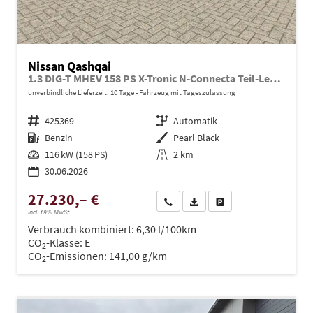
Nissan Qashqai
1.3 DIG-T MHEV 158 PS X-Tronic N-Connecta Teil-Leder PanoGlasdach Klimaautomatik Sitzheizung Lenkradheizung Navi ACC PDC v+h 360°Kamera DAB Bluetooth Touchscreen Apple CarPlay Android Auto 18"LM
unverbindliche Lieferzeit:
10 Tage
Fahrzeug mit Tageszulassung
Fahrzeugnr.
425369
Getriebe
Automatik
Kraftstoff
Benzin
Außenfarbe
Pearl Black
Leistung
116 kW (158 PS)
Kilometerstand
2 km
30.06.2026
27.230,– €
Wir rufen Sie an
PDF-Datei, Fahrzeugexposé dru
Drucken, parken oder ve
incl. 19% MwSt.
Verbrauch kombiniert:
6,30 l/100km
CO
-Klasse:
E
2
CO
-Emissionen:
141,00 g/km
2