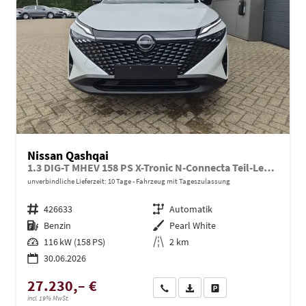
Nissan Qashqai
1.3 DIG-T MHEV 158 PS X-Tronic N-Connecta Teil-Leder PanoGlasdach Klimaautomatik Sitzheizung Lenkradheizung Navi ACC PDC v+h 360°Kamera DAB Bluetooth Touchscreen Apple CarPlay Android Auto 18"LM
unverbindliche Lieferzeit:
10 Tage
Fahrzeug mit Tageszulassung
Fahrzeugnr.
426633
Getriebe
Automatik
Kraftstoff
Benzin
Außenfarbe
Pearl White
Leistung
116 kW (158 PS)
Kilometerstand
2 km
30.06.2026
27.230,– €
Wir rufen Sie an
PDF-Datei, Fahrzeugexposé dru
Drucken, parken oder ve
incl. 19% MwSt.