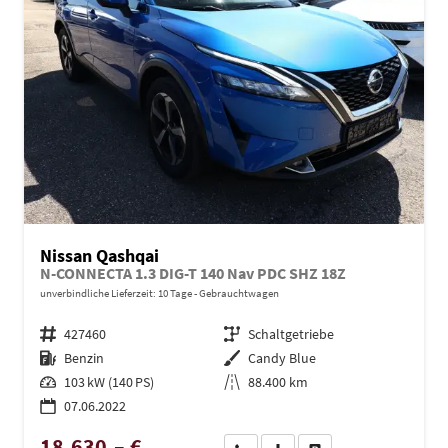
Nissan Qashqai
N-CONNECTA 1.3 DIG-T 140 Nav PDC SHZ 18Z
unverbindliche Lieferzeit:
10 Tage
Gebrauchtwagen
Fahrzeugnr.
427460
Getriebe
Schaltgetriebe
Kraftstoff
Benzin
Außenfarbe
Candy Blue
Leistung
103 kW (140 PS)
Kilometerstand
88.400 km
07.06.2022
18.630,– €