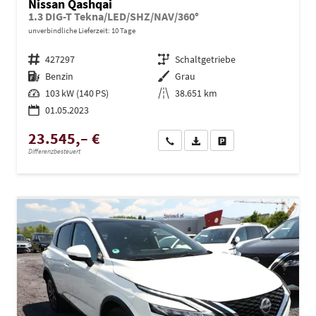
Nissan Qashqai
1.3 DIG-T Tekna/LED/SHZ/NAV/360°
unverbindliche Lieferzeit:
10 Tage
Fahrzeugnr.
427297
Getriebe
Schaltgetriebe
Kraftstoff
Benzin
Außenfarbe
Grau
Leistung
103 kW (140 PS)
Kilometerstand
38.651 km
01.05.2023
23.545,– €
Wir rufen Sie an
PDF-Datei, Fahrzeugexposé dru
Drucken, parken oder ve
Differenzbesteuert