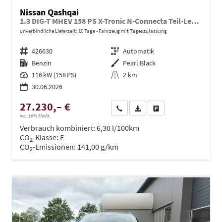
Nissan Qashqai
1.3 DIG-T MHEV 158 PS X-Tronic N-Connecta Teil-Leder PanoGlasdach Klimaautomatik Sitzheizung Lenkradheizung Navi ACC PDC v+h 360°Kamera DAB Bluetooth Touchscreen Apple CarPlay Android Auto 18"LM
unverbindliche Lieferzeit:
10 Tage
Fahrzeug mit Tageszulassung
Fahrzeugnr.
426630
Getriebe
Automatik
Kraftstoff
Benzin
Außenfarbe
Pearl Black
Leistung
116 kW (158 PS)
Kilometerstand
2 km
30.06.2026
27.230,– €
Wir rufen Sie an
PDF-Datei, Fahrzeugexposé dru
Drucken, parken oder ve
incl. 19% MwSt.
Verbrauch kombiniert:
6,30 l/100km
CO
-Klasse:
E
2
CO
-Emissionen:
141,00 g/km
2