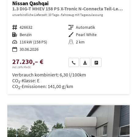
Nissan Qashqai
1.3 DIG-T MHEV 158 PS X-Tronic N-Connecta Teil-Leder PanoGlasdach Klimaautomatik Sitzheizung Lenkradheizung Navi ACC PDC v+h 360°Kamera DAB Bluetooth Touchscreen Apple CarPlay Android Auto 18"LM
unverbindliche Lieferzeit:
10 Tage
Fahrzeug mit Tageszulassung
Fahrzeugnr.
426632
Getriebe
Automatik
Kraftstoff
Benzin
Außenfarbe
Pearl White
Leistung
116 kW (158 PS)
Kilometerstand
2 km
30.06.2026
27.230,– €
Wir rufen Sie an
PDF-Datei, Fahrzeugexposé dru
Drucken, parken oder ve
incl. 19% MwSt.
Verbrauch kombiniert:
6,30 l/100km
CO
-Klasse:
E
2
CO
-Emissionen:
141,00 g/km
2