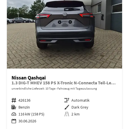
Nissan Qashqai
1.3 DIG-T MHEV 158 PS X-Tronic N-Connecta Teil-Leder PanoGlasdach Klimaautomatik Sitzheizung Lenkradheizung Navi ACC PDC v+h 360°Kamera DAB Bluetooth Touchscreen Apple CarPlay Android Auto 18"LM
unverbindliche Lieferzeit:
10 Tage
Fahrzeug mit Tageszulassung
Fahrzeugnr.
426136
Getriebe
Automatik
Kraftstoff
Benzin
Außenfarbe
Dark Grey
Leistung
116 kW (158 PS)
Kilometerstand
2 km
30.06.2026