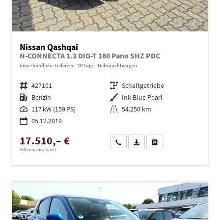
Nissan Qashqai
N-CONNECTA 1.3 DIG-T 160 Pano SHZ PDC
unverbindliche Lieferzeit:
10 Tage
Gebrauchtwagen
Fahrzeugnr.
427101
Getriebe
Schaltgetriebe
Kraftstoff
Benzin
Außenfarbe
Ink Blue Pearl
Leistung
117 kW (159 PS)
Kilometerstand
54.250 km
05.12.2019
17.510,– €
Wir rufen Sie an
PDF-Datei, Fahrzeugexposé dru
Drucken, parken oder ve
Differenzbesteuert