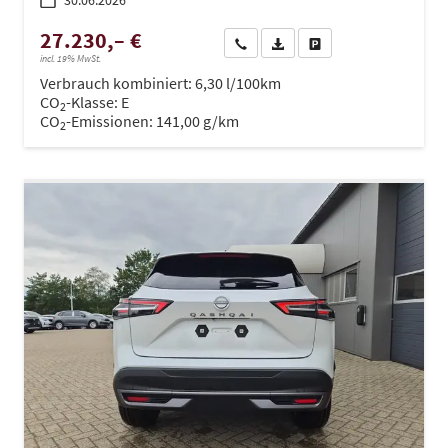
30.06.2026
27.230,– €
Wir rufen Sie an
PDF-Datei, Fahrzeugexposé dru
Drucken, parken oder ve
incl. 19% MwSt.
Verbrauch kombiniert:
6,30 l/100km
CO
-Klasse:
E
2
CO
-Emissionen:
141,00 g/km
2