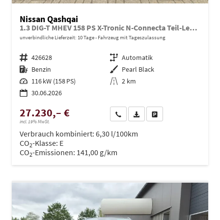
Nissan Qashqai
1.3 DIG-T MHEV 158 PS X-Tronic N-Connecta Teil-Leder PanoGlasdach Klimaautomatik Sitzheizung Lenkradheizung Navi ACC PDC v+h 360°Kamera DAB Bluetooth Touchscreen Apple CarPlay Android Auto 18"LM
unverbindliche Lieferzeit:
10 Tage
Fahrzeug mit Tageszulassung
Fahrzeugnr.
426628
Getriebe
Automatik
Kraftstoff
Benzin
Außenfarbe
Pearl Black
Leistung
116 kW (158 PS)
Kilometerstand
2 km
30.06.2026
27.230,– €
Wir rufen Sie an
PDF-Datei, Fahrzeugexposé dru
Drucken, parken oder ve
incl. 19% MwSt.
Verbrauch kombiniert:
6,30 l/100km
CO
-Klasse:
E
2
CO
-Emissionen:
141,00 g/km
2