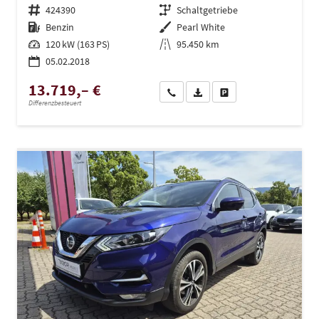
Fahrzeugnr.
424390
Getriebe
Schaltgetriebe
Kraftstoff
Benzin
Außenfarbe
Pearl White
Leistung
120 kW (163 PS)
Kilometerstand
95.450 km
05.02.2018
13.719,– €
Wir rufen Sie an
PDF-Datei, Fahrzeugexposé dru
Drucken, parken oder ve
Differenzbesteuert