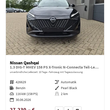
Nissan Qashqai
1.3 DIG-T MHEV 158 PS X-Tronic N-Connecta Teil-Leder PanoGlasdach Klimaautomatik Sitzheizung Lenkradheizung Navi ACC PDC v+h 360°Kamera DAB Bluetooth Touchscreen Apple CarPlay Android Auto 18"LM
unverbindliche Lieferzeit:
10 Tage
Fahrzeug mit Tageszulassung
Fahrzeugnr.
426629
Getriebe
Automatik
Kraftstoff
Benzin
Außenfarbe
Pearl Black
Leistung
116 kW (158 PS)
Kilometerstand
2 km
30.06.2026
27.230,– €