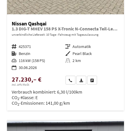
Nissan Qashqai
1.3 DIG-T MHEV 158 PS X-Tronic N-Connecta Teil-Leder PanoGlasdach Klimaautomatik Sitzheizung Lenkradheizung Navi ACC PDC v+h 360°Kamera DAB Bluetooth Touchscreen Apple CarPlay Android Auto 18"LM
unverbindliche Lieferzeit:
10 Tage
Fahrzeug mit Tageszulassung
Fahrzeugnr.
425371
Getriebe
Automatik
Kraftstoff
Benzin
Außenfarbe
Pearl Black
Leistung
116 kW (158 PS)
Kilometerstand
2 km
30.06.2026
27.230,– €
Wir rufen Sie an
PDF-Datei, Fahrzeugexposé dru
Drucken, parken oder ve
incl. 19% MwSt.
Verbrauch kombiniert:
6,30 l/100km
CO
-Klasse:
E
2
CO
-Emissionen:
141,00 g/km
2