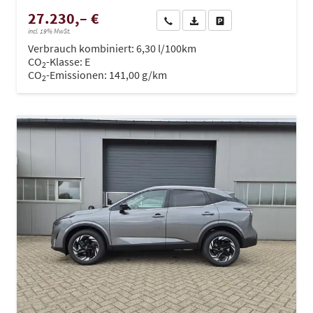
27.230,– €
Wir rufen Sie an
PDF-Datei, Fahrzeugexposé dru
Drucken, parken oder ve
incl. 19% MwSt.
Verbrauch kombiniert:
6,30 l/100km
CO
-Klasse:
E
2
CO
-Emissionen:
141,00 g/km
2