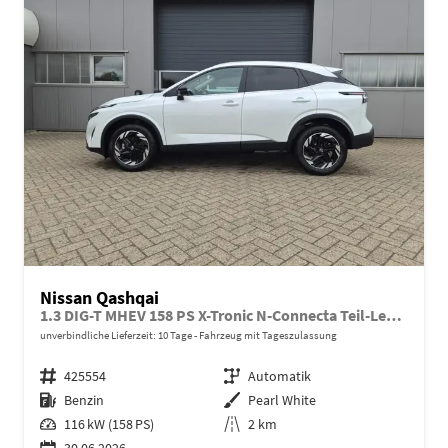
Nissan Qashqai
1.3 DIG-T MHEV 158 PS X-Tronic N-Connecta Teil-Leder PanoGlasdach Klimaautomatik Sitzheizung Lenkradheizung Navi ACC PDC v+h 360°Kamera DAB Bluetooth Touchscreen Apple CarPlay Android Auto 18"LM
unverbindliche Lieferzeit:
10 Tage
Fahrzeug mit Tageszulassung
Fahrzeugnr.
425554
Getriebe
Automatik
Kraftstoff
Benzin
Außenfarbe
Pearl White
Leistung
116 kW (158 PS)
Kilometerstand
2 km