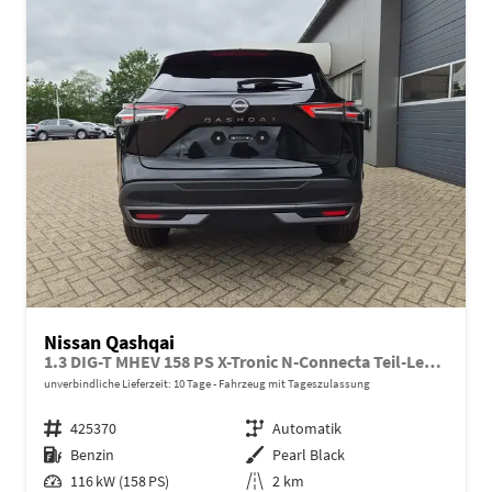
Nissan Qashqai
1.3 DIG-T MHEV 158 PS X-Tronic N-Connecta Teil-Leder PanoGlasdach Klimaautomatik Sitzheizung Lenkradheizung Navi ACC PDC v+h 360°Kamera DAB Bluetooth Touchscreen Apple CarPlay Android Auto 18"LM
unverbindliche Lieferzeit:
10 Tage
Fahrzeug mit Tageszulassung
Fahrzeugnr.
425370
Getriebe
Automatik
Kraftstoff
Benzin
Außenfarbe
Pearl Black
Leistung
116 kW (158 PS)
Kilometerstand
2 km