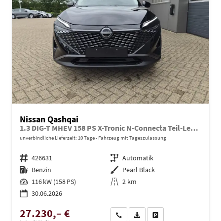
Nissan Qashqai
1.3 DIG-T MHEV 158 PS X-Tronic N-Connecta Teil-Leder PanoGlasdach Klimaautomatik Sitzheizung Lenkradheizung Navi ACC PDC v+h 360°Kamera DAB Bluetooth Touchscreen Apple CarPlay Android Auto 18"LM
unverbindliche Lieferzeit:
10 Tage
Fahrzeug mit Tageszulassung
Fahrzeugnr.
426631
Getriebe
Automatik
Kraftstoff
Benzin
Außenfarbe
Pearl Black
Leistung
116 kW (158 PS)
Kilometerstand
2 km
30.06.2026
27.230,– €
Wir rufen Sie an
PDF-Datei, Fahrzeugexposé dru
Drucken, parken oder ve