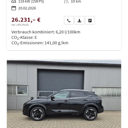
Leistung
116 kW (158 PS)
Kilometerstand
10 km
20.02.2026
26.231,– €
Wir rufen Sie an
PDF-Datei, Fahrzeugexposé dru
Drucken, parken oder ve
incl. 19% MwSt.
Verbrauch kombiniert:
6,20 l/100km
CO
-Klasse:
E
2
CO
-Emissionen:
141,00 g/km
2