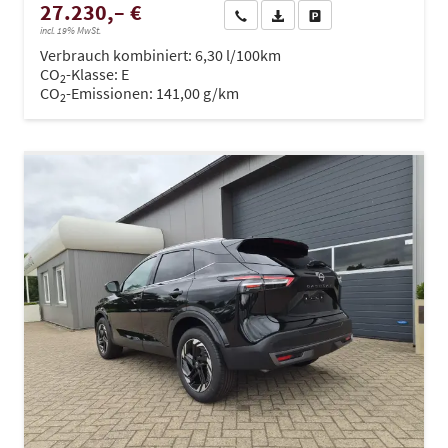
27.230,– €
Wir rufen Sie an
PDF-Datei, Fahrzeugexposé dru
Drucken, parken oder ve
incl. 19% MwSt.
Verbrauch kombiniert:
6,30 l/100km
CO
-Klasse:
E
2
CO
-Emissionen:
141,00 g/km
2