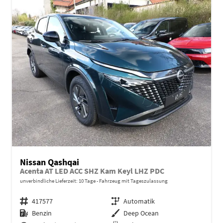
Nissan Qashqai
Acenta AT LED ACC SHZ Kam Keyl LHZ PDC
unverbindliche Lieferzeit:
10 Tage
Fahrzeug mit Tageszulassung
Fahrzeugnr.
417577
Getriebe
Automatik
Kraftstoff
Benzin
Außenfarbe
Deep Ocean