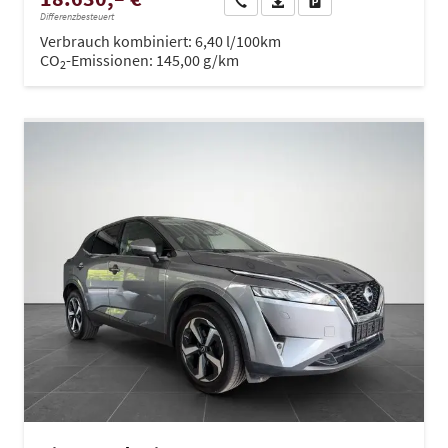
Wir rufen Sie an
PDF-Datei, Fahrzeugexposé dru
Drucken, parken oder ve
Differenzbesteuert
Verbrauch kombiniert:
6,40 l/100km
CO
-Emissionen:
145,00 g/km
2