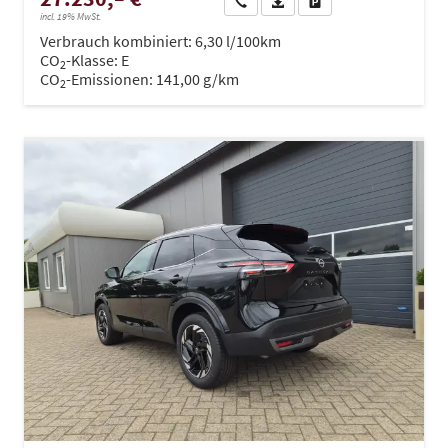
Wir rufen Sie an
PDF-Datei, Fahrzeugexposé dru
Drucken, parken oder ve
incl. 19% MwSt.
Verbrauch kombiniert:
6,30 l/100km
CO
-Klasse:
E
2
CO
-Emissionen:
141,00 g/km
2