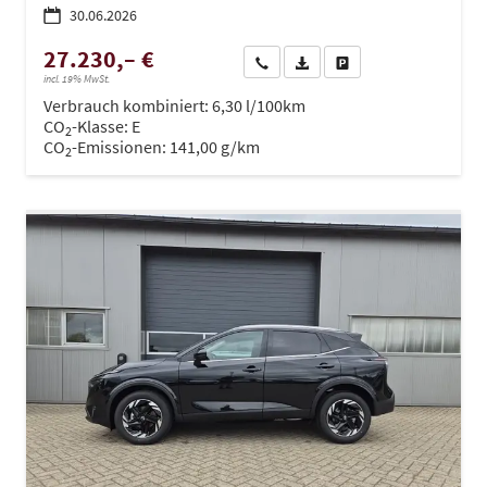
30.06.2026
27.230,– €
Wir rufen Sie an
PDF-Datei, Fahrzeugexposé dru
Drucken, parken oder ve
incl. 19% MwSt.
Verbrauch kombiniert:
6,30 l/100km
CO
-Klasse:
E
2
CO
-Emissionen:
141,00 g/km
2