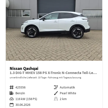
Nissan Qashqai
1.3 DIG-T MHEV 158 PS X-Tronic N-Connecta Teil-Leder PanoGlasdach Klimaautomatik Sitzheizung Lenkradheizung Navi ACC PDC v+h 360°Kamera DAB Bluetooth Touchscreen Apple CarPlay Android Auto 18"LM
unverbindliche Lieferzeit:
10 Tage
Fahrzeug mit Tageszulassung
Fahrzeugnr.
425556
Getriebe
Automatik
Kraftstoff
Benzin
Außenfarbe
Pearl White
Leistung
116 kW (158 PS)
Kilometerstand
2 km
30.06.2026