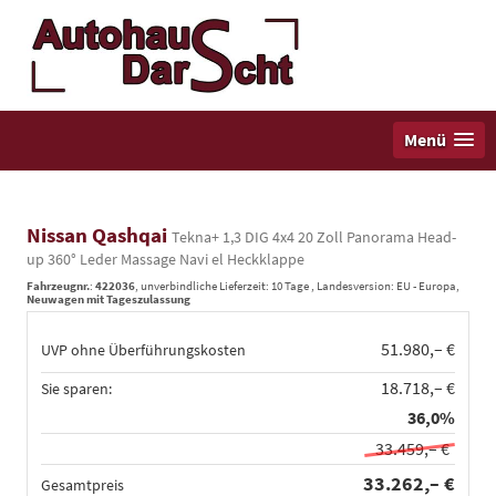
Menü
Nissan Qashqai
Tekna+ 1,3 DIG 4x4 20 Zoll Panorama Head-
up 360° Leder Massage Navi el Heckklappe
Fahrzeugnr.
:
422036
, unverbindliche Lieferzeit:
10 Tage
, Landesversion: EU - Europa,
Neuwagen mit Tageszulassung
51.980,– €
UVP ohne Überführungskosten
18.718,– €
Sie sparen:
36,0%
33.459,– €
33.262,– €
Gesamtpreis