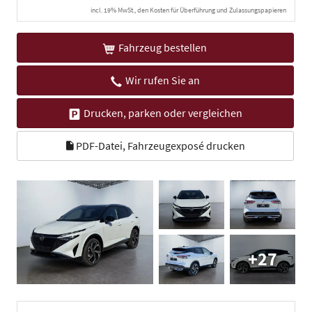
incl. 19% MwSt., den Kosten für Überführung und Zulassungspapieren
Fahrzeug bestellen
Wir rufen Sie an
Drucken, parken oder vergleichen
PDF-Datei, Fahrzeugexposé drucken
+27