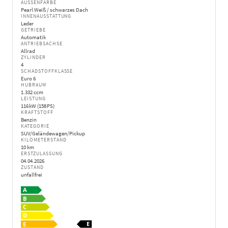
AUSSENFARBE
Pearl Weiß / schwarzes Dach
INNENAUSSTATTUNG
Leder
GETRIEBE
Automatik
ANTRIEBSACHSE
Allrad
ZYLINDER
4
SCHADSTOFFKLASSE
Euro 6
HUBRAUM
1.332 ccm
LEISTUNG
116 kW (158 PS)
KRAFTSTOFF
Benzin
KATEGORIE
SUV/Geländewagen/Pickup
KILOMETERSTAND
10 km
ERSTZULASSUNG
04.04.2026
ZUSTAND
unfallfrei