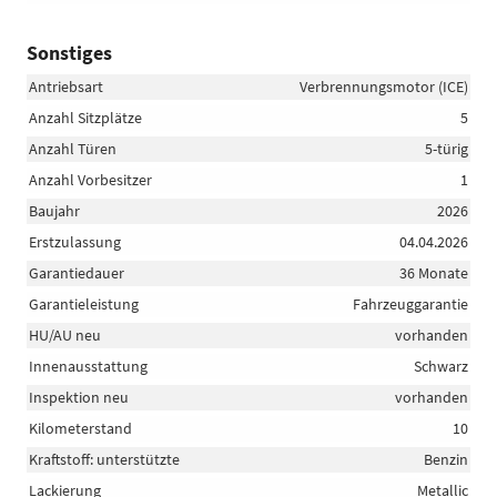
Sonstiges
Antriebsart
Verbrennungsmotor (ICE)
Anzahl Sitzplätze
5
Anzahl Türen
5-türig
Anzahl Vorbesitzer
1
Baujahr
2026
Erstzulassung
04.04.2026
Garantiedauer
36 Monate
Garantieleistung
Fahrzeuggarantie
HU/AU neu
vorhanden
Innenausstattung
Schwarz
Inspektion neu
vorhanden
Kilometerstand
10
Kraftstoff: unterstützte
Benzin
Lackierung
Metallic