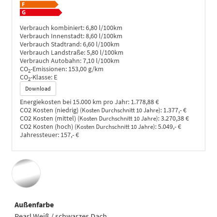
Verbrauch kombiniert:
6,80 l/100km
Verbrauch Innenstadt:
8,60 l/100km
Verbrauch Stadtrand:
6,60 l/100km
Verbrauch Landstraße:
5,80 l/100km
Verbrauch Autobahn:
7,10 l/100km
CO
-Emissionen:
153,00 g/km
2
CO
-Klasse:
E
2
Download
Energiekosten bei 15.000 km pro Jahr:
1.778,88 €
CO2 Kosten (niedrig)
:
1.377,- €
(Kosten Durchschnitt 10 Jahre)
CO2 Kosten (mittel)
:
3.270,38 €
(Kosten Durchschnitt 10 Jahre)
CO2 Kosten (hoch)
:
5.049,- €
(Kosten Durchschnitt 10 Jahre)
Jahressteuer:
157,- €
Außenfarbe
Pearl Weiß / schwarzes Dach