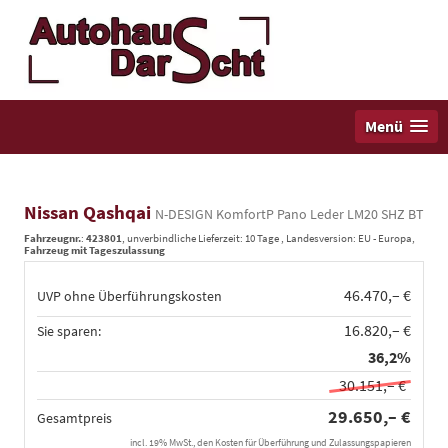
Menü
Nissan Qashqai
N-DESIGN KomfortP Pano Leder LM20 SHZ BT
Fahrzeugnr.
:
423801
, unverbindliche Lieferzeit:
10 Tage
, Landesversion: EU - Europa,
Fahrzeug mit Tageszulassung
46.470,– €
UVP ohne Überführungskosten
16.820,– €
Sie sparen:
36,2%
30.151,– €
29.650,– €
Gesamtpreis
incl. 19% MwSt., den Kosten für Überführung und Zulassungspapieren