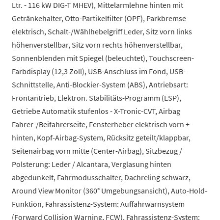
Ltr. - 116 kW DIG-T MHEV), Mittelarmlehne hinten mit
Getränkehalter, Otto-Partikelfilter (OPF), Parkbremse
elektrisch, Schalt-/Wählhebelgriff Leder, Sitz vorn links
höhenverstellbar, Sitz vorn rechts höhenverstellbar,
Sonnenblenden mit Spiegel (beleuchtet), Touchscreen-
Farbdisplay (12,3 Zoll), USB-Anschluss im Fond, USB-
Schnittstelle, Anti-Blockier-System (ABS), Antriebsart:
Frontantrieb, Elektron. Stabilitäts-Programm (ESP),
Getriebe Automatik stufenlos - X-Tronic-CVT, Airbag
Fahrer-/Beifahrerseite, Fensterheber elektrisch vorn +
hinten, Kopf-Airbag-System, Rücksitz geteilt/klappbar,
Seitenairbag vorn mitte (Center-Airbag), Sitzbezug /
Polsterung: Leder / Alcantara, Verglasung hinten
abgedunkelt, Fahrmodusschalter, Dachreling schwarz,
Around View Monitor (360° Umgebungsansicht), Auto-Hold-
Funktion, Fahrassistenz-System: Auffahrwarnsystem
(Forward Collision Warning, FCW), Fahrassistenz-System: