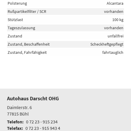
Polsterung
Alcantara
Rußpartikelfilter / SCR
vorhanden
Stützlast
100 kg
Tageszulassung
vorhanden
Zustand
unfallfrei
Zustand, Beschaffenheit
Scheckheftgepflegt
Zustand, Fahrfähigkeit
fahrtauglich
Autohaus Darscht OHG
Daimlerstr. 6
77815
Bühl
Telefon:
0 72 23 - 915 234
Telefax:
0 72 23 - 915 943 4