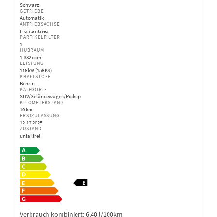
Schwarz
GETRIEBE
Automatik
ANTRIEBSACHSE
Frontantrieb
PARTIKELFILTER
1
HUBRAUM
1.332 ccm
LEISTUNG
116 kW (158 PS)
KRAFTSTOFF
Benzin
KATEGORIE
SUV/Geländewagen/Pickup
KILOMETERSTAND
10 km
ERSTZULASSUNG
12.12.2025
ZUSTAND
unfallfrei
Verbrauch kombiniert:
6,40 l/100km