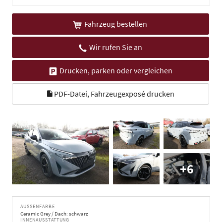
Fahrzeug bestellen
Wir rufen Sie an
Drucken, parken oder vergleichen
PDF-Datei, Fahrzeugexposé drucken
+6
AUSSENFARBE
Ceramic Grey / Dach: schwarz
INNENAUSSTATTUNG