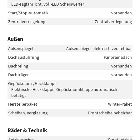
LED-Tagfahrlicht, Voll-LED Scheinwerfer
Start/Stop-Automatik
vorhanden
Zentralverriegelung
Zentralverriegelung
Außen
Außenspiegel
Außenspiegel elektrisch verstellbar
Dachausführung
Panoramadach
Dachreling
vorhanden
Dachträger
vorhanden
Gepäckraum-/Heckklappe
Elektrische Heckklappe, Gepäckraumklappe automatisch
betätigt
Herstellerpaket
Winter-Paket
Scheiben, Verglasung
Frontscheibe beheizbar
Räder & Technik
Antriebsachse
Frontantrieb