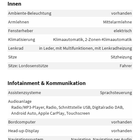
Innen
Ambiente-Beleuchtung
vorhanden
Armlehnen
Mittelarmlehne
Fensterheber
elektrisch
Klimatisierung
Klimaautomatik, 2-Zonen-Klimaautomatik
Lenkrad
in Leder, mit Multifunktionen, mit Lenkradheizung
Sitze
Sitzheizung
Sitze: Lordosenstütze
Fahrer
Infotainment & Kommunikation
Assistenzsysteme
Sprachsteuerung
Audioanlage
Radio/MP3-Player, Radio, Schnittstelle USB, Digitalradio DAB,
Android Auto, Apple CarPlay, Touchscreen
Bordcomputer
vorhanden
Head-up-Display
vorhanden
Navigationssystem
Navigation, Navigation per Audio