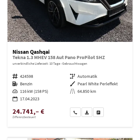
Nissan Qashqai
Tekna 1.3 MHEV 158 Aut Pano ProPilot SHZ
unverbindliche Lieferzeit:
10 Tage
Gebrauchtwagen
Fahrzeugnr.
424598
Getriebe
Automatik
Kraftstoff
Benzin
Außenfarbe
Pearl White Perleffekt
Leistung
116 kW (158 PS)
Kilometerstand
64.850 km
17.04.2023
24.741,– €
Wir rufen Sie an
PDF-Datei, Fahrzeugexposé dru
Drucken, parken oder ve
Differenzbesteuert