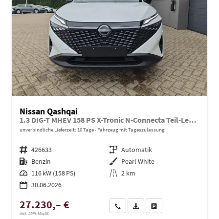
Nissan Qashqai
1.3 DIG-T MHEV 158 PS X-Tronic N-Connecta Teil-Leder PanoGlasdach Klimaautomatik Sitzheizung Lenkradheizung Navi ACC PDC v+h 360°Kamera DAB Bluetooth Touchscreen Apple CarPlay Android Auto 18"LM
unverbindliche Lieferzeit:
10 Tage
Fahrzeug mit Tageszulassung
Fahrzeugnr.
426633
Getriebe
Automatik
Kraftstoff
Benzin
Außenfarbe
Pearl White
Leistung
116 kW (158 PS)
Kilometerstand
2 km
30.06.2026
27.230,– €
Wir rufen Sie an
PDF-Datei, Fahrzeugexposé dru
Drucken, parken oder ve
incl. 19% MwSt.