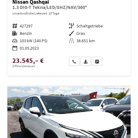
Nissan Qashqai
1.3 DIG-T Tekna/LED/SHZ/NAV/360°
unverbindliche Lieferzeit:
10 Tage
Fahrzeugnr.
427297
Getriebe
Schaltgetriebe
Kraftstoff
Benzin
Außenfarbe
Grau
Leistung
103 kW (140 PS)
Kilometerstand
38.651 km
01.05.2023
23.545,– €
Wir rufen Sie an
PDF-Datei, Fahrzeugexposé dru
Drucken, parken oder ve
Differenzbesteuert