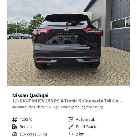
Nissan Qashqai
1.3 DIG-T MHEV 158 PS X-Tronic N-Connecta Teil-Leder PanoGlasdach Klimaautomatik Sitzheizung Lenkradheizung Navi ACC PDC v+h 360°Kamera DAB Bluetooth Touchscreen Apple CarPlay Android Auto 18"LM
unverbindliche Lieferzeit:
10 Tage
Fahrzeug mit Tageszulassung
Fahrzeugnr.
425370
Getriebe
Automatik
Kraftstoff
Benzin
Außenfarbe
Pearl Black
Leistung
116 kW (158 PS)
Kilometerstand
2 km