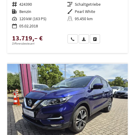
Fahrzeugnr.
424390
Getriebe
Schaltgetriebe
Kraftstoff
Benzin
Außenfarbe
Pearl White
Leistung
120 kW (163 PS)
Kilometerstand
95.450 km
05.02.2018
13.719,– €
Wir rufen Sie an
PDF-Datei, Fahrzeugexposé dru
Drucken, parken oder ve
Differenzbesteuert