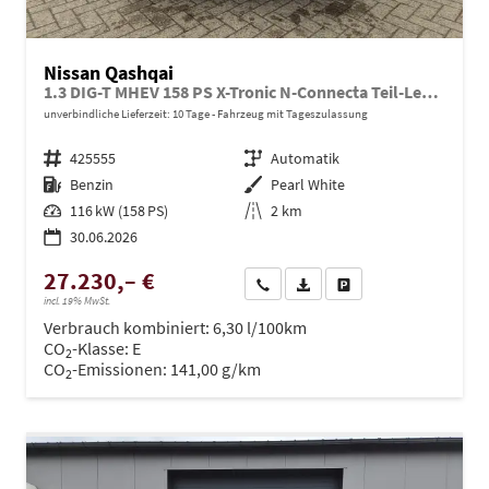
Nissan Qashqai
1.3 DIG-T MHEV 158 PS X-Tronic N-Connecta Teil-Leder PanoGlasdach Klimaautomatik Sitzheizung Lenkradheizung Navi ACC PDC v+h 360°Kamera DAB Bluetooth Touchscreen Apple CarPlay Android Auto 18"LM
unverbindliche Lieferzeit:
10 Tage
Fahrzeug mit Tageszulassung
Fahrzeugnr.
425555
Getriebe
Automatik
Kraftstoff
Benzin
Außenfarbe
Pearl White
Leistung
116 kW (158 PS)
Kilometerstand
2 km
30.06.2026
27.230,– €
Wir rufen Sie an
PDF-Datei, Fahrzeugexposé dru
Drucken, parken oder ve
incl. 19% MwSt.
Verbrauch kombiniert:
6,30 l/100km
CO
-Klasse:
E
2
CO
-Emissionen:
141,00 g/km
2