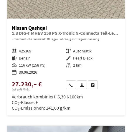
Nissan Qashqai
1.3 DIG-T MHEV 158 PS X-Tronic N-Connecta Teil-Leder PanoGlasdach Klimaautomatik Sitzheizung Lenkradheizung Navi ACC PDC v+h 360°Kamera DAB Bluetooth Touchscreen Apple CarPlay Android Auto 18"LM
unverbindliche Lieferzeit:
10 Tage
Fahrzeug mit Tageszulassung
Fahrzeugnr.
425369
Getriebe
Automatik
Kraftstoff
Benzin
Außenfarbe
Pearl Black
Leistung
116 kW (158 PS)
Kilometerstand
2 km
30.06.2026
27.230,– €
Wir rufen Sie an
PDF-Datei, Fahrzeugexposé dru
Drucken, parken oder ve
incl. 19% MwSt.
Verbrauch kombiniert:
6,30 l/100km
CO
-Klasse:
E
2
CO
-Emissionen:
141,00 g/km
2