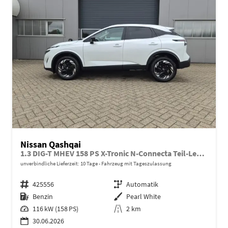
Nissan Qashqai
1.3 DIG-T MHEV 158 PS X-Tronic N-Connecta Teil-Leder PanoGlasdach Klimaautomatik Sitzheizung Lenkradheizung Navi ACC PDC v+h 360°Kamera DAB Bluetooth Touchscreen Apple CarPlay Android Auto 18"LM
unverbindliche Lieferzeit:
10 Tage
Fahrzeug mit Tageszulassung
Fahrzeugnr.
425556
Getriebe
Automatik
Kraftstoff
Benzin
Außenfarbe
Pearl White
Leistung
116 kW (158 PS)
Kilometerstand
2 km
30.06.2026