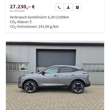
27.230,– €
Wir rufen Sie an
PDF-Datei, Fahrzeugexposé dru
Drucken, parken oder ve
incl. 19% MwSt.
Verbrauch kombiniert:
6,30 l/100km
CO
-Klasse:
E
2
CO
-Emissionen:
141,00 g/km
2