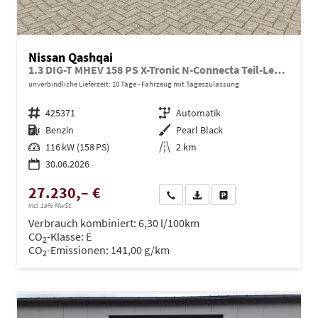
Nissan Qashqai
1.3 DIG-T MHEV 158 PS X-Tronic N-Connecta Teil-Leder PanoGlasdach Klimaautomatik Sitzheizung Lenkradheizung Navi ACC PDC v+h 360°Kamera DAB Bluetooth Touchscreen Apple CarPlay Android Auto 18"LM
unverbindliche Lieferzeit:
10 Tage
Fahrzeug mit Tageszulassung
Fahrzeugnr.
425371
Getriebe
Automatik
Kraftstoff
Benzin
Außenfarbe
Pearl Black
Leistung
116 kW (158 PS)
Kilometerstand
2 km
30.06.2026
27.230,– €
Wir rufen Sie an
PDF-Datei, Fahrzeugexposé dru
Drucken, parken oder ve
incl. 19% MwSt.
Verbrauch kombiniert:
6,30 l/100km
CO
-Klasse:
E
2
CO
-Emissionen:
141,00 g/km
2