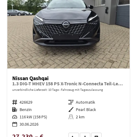
Nissan Qashqai
1.3 DIG-T MHEV 158 PS X-Tronic N-Connecta Teil-Leder PanoGlasdach Klimaautomatik Sitzheizung Lenkradheizung Navi ACC PDC v+h 360°Kamera DAB Bluetooth Touchscreen Apple CarPlay Android Auto 18"LM
unverbindliche Lieferzeit:
10 Tage
Fahrzeug mit Tageszulassung
Fahrzeugnr.
426629
Getriebe
Automatik
Kraftstoff
Benzin
Außenfarbe
Pearl Black
Leistung
116 kW (158 PS)
Kilometerstand
2 km
30.06.2026
27.230,– €