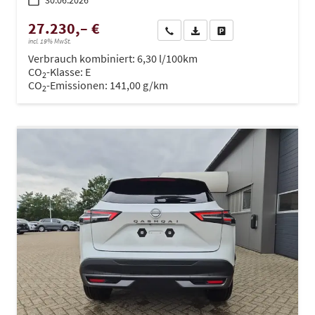
30.06.2026
27.230,– €
Wir rufen Sie an
PDF-Datei, Fahrzeugexposé dru
Drucken, parken oder ve
incl. 19% MwSt.
Verbrauch kombiniert:
6,30 l/100km
CO
-Klasse:
E
2
CO
-Emissionen:
141,00 g/km
2