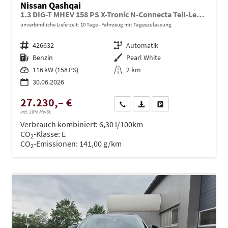
Nissan Qashqai
1.3 DIG-T MHEV 158 PS X-Tronic N-Connecta Teil-Leder PanoGlasdach Klimaautomatik Sitzheizung Lenkradheizung Navi ACC PDC v+h 360°Kamera DAB Bluetooth Touchscreen Apple CarPlay Android Auto 18"LM
unverbindliche Lieferzeit:
10 Tage
Fahrzeug mit Tageszulassung
Fahrzeugnr.
426632
Getriebe
Automatik
Kraftstoff
Benzin
Außenfarbe
Pearl White
Leistung
116 kW (158 PS)
Kilometerstand
2 km
30.06.2026
27.230,– €
Wir rufen Sie an
PDF-Datei, Fahrzeugexposé dru
Drucken, parken oder ve
incl. 19% MwSt.
Verbrauch kombiniert:
6,30 l/100km
CO
-Klasse:
E
2
CO
-Emissionen:
141,00 g/km
2