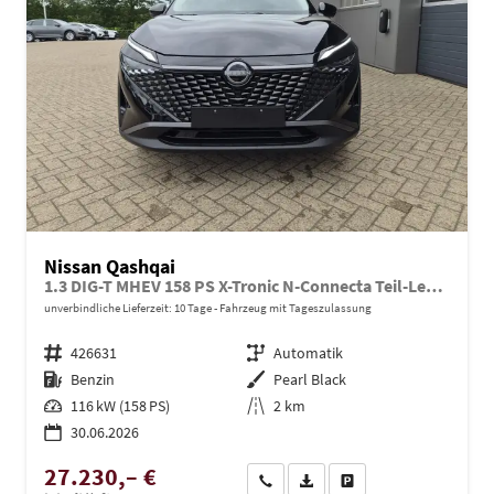
Nissan Qashqai
1.3 DIG-T MHEV 158 PS X-Tronic N-Connecta Teil-Leder PanoGlasdach Klimaautomatik Sitzheizung Lenkradheizung Navi ACC PDC v+h 360°Kamera DAB Bluetooth Touchscreen Apple CarPlay Android Auto 18"LM
unverbindliche Lieferzeit:
10 Tage
Fahrzeug mit Tageszulassung
Fahrzeugnr.
426631
Getriebe
Automatik
Kraftstoff
Benzin
Außenfarbe
Pearl Black
Leistung
116 kW (158 PS)
Kilometerstand
2 km
30.06.2026
27.230,– €
Wir rufen Sie an
PDF-Datei, Fahrzeugexposé dru
Drucken, parken oder ve