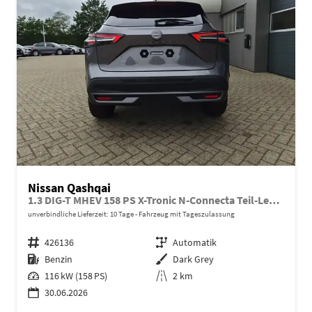
Nissan Qashqai
1.3 DIG-T MHEV 158 PS X-Tronic N-Connecta Teil-Leder PanoGlasdach Klimaautomatik Sitzheizung Lenkradheizung Navi ACC PDC v+h 360°Kamera DAB Bluetooth Touchscreen Apple CarPlay Android Auto 18"LM
unverbindliche Lieferzeit:
10 Tage
Fahrzeug mit Tageszulassung
Fahrzeugnr.
426136
Getriebe
Automatik
Kraftstoff
Benzin
Außenfarbe
Dark Grey
Leistung
116 kW (158 PS)
Kilometerstand
2 km
30.06.2026