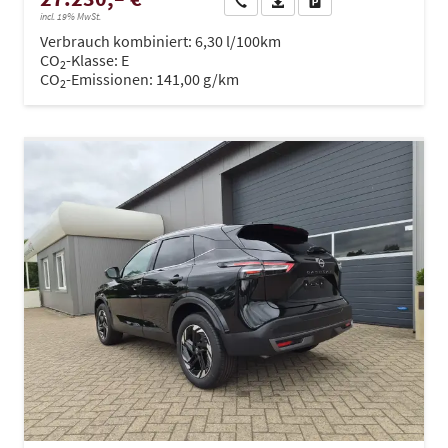
Wir rufen Sie an
PDF-Datei, Fahrzeugexposé dru
Drucken, parken oder ve
incl. 19% MwSt.
Verbrauch kombiniert:
6,30 l/100km
CO
-Klasse:
E
2
CO
-Emissionen:
141,00 g/km
2