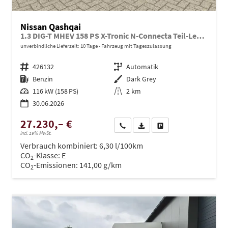
Nissan Qashqai
1.3 DIG-T MHEV 158 PS X-Tronic N-Connecta Teil-Leder PanoGlasdach Klimaautomatik Sitzheizung Lenkradheizung Navi ACC PDC v+h 360°Kamera DAB Bluetooth Touchscreen Apple CarPlay Android Auto 18"LM
unverbindliche Lieferzeit:
10 Tage
Fahrzeug mit Tageszulassung
Fahrzeugnr.
426132
Getriebe
Automatik
Kraftstoff
Benzin
Außenfarbe
Dark Grey
Leistung
116 kW (158 PS)
Kilometerstand
2 km
30.06.2026
27.230,– €
Wir rufen Sie an
PDF-Datei, Fahrzeugexposé dru
Drucken, parken oder ve
incl. 19% MwSt.
Verbrauch kombiniert:
6,30 l/100km
CO
-Klasse:
E
2
CO
-Emissionen:
141,00 g/km
2