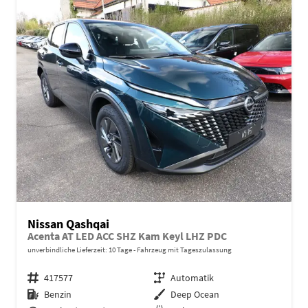
Nissan Qashqai
Acenta AT LED ACC SHZ Kam Keyl LHZ PDC
unverbindliche Lieferzeit:
10 Tage
Fahrzeug mit Tageszulassung
Fahrzeugnr.
417577
Getriebe
Automatik
Kraftstoff
Benzin
Außenfarbe
Deep Ocean