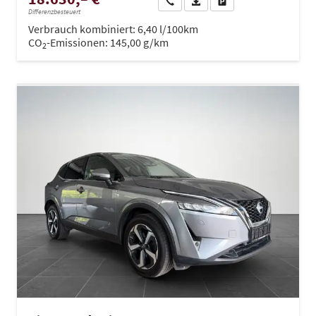
Wir rufen Sie an
PDF-Datei, Fahrzeugexposé dru
Drucken, parken oder ve
Differenzbesteuert
Verbrauch kombiniert:
6,40 l/100km
CO
-Emissionen:
145,00 g/km
2