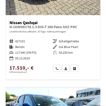
Nissan Qashqai
N-CONNECTA 1.3 DIG-T 160 Pano SHZ PDC
unverbindliche Lieferzeit:
10 Tage
Gebrauchtwagen
Fahrzeugnr.
427101
Getriebe
Schaltgetriebe
Kraftstoff
Benzin
Außenfarbe
Ink Blue Pearl
Leistung
117 kW (159 PS)
Kilometerstand
54.250 km
05.12.2019
17.510,– €
Wir rufen Sie an
PDF-Datei, Fahrzeugexposé dru
Drucken, parken oder ve
Differenzbesteuert