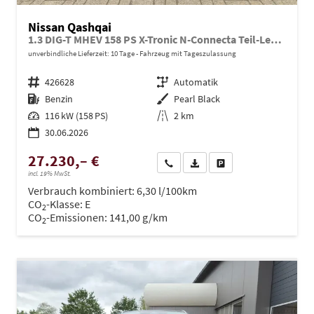
Nissan Qashqai
1.3 DIG-T MHEV 158 PS X-Tronic N-Connecta Teil-Leder PanoGlasdach Klimaautomatik Sitzheizung Lenkradheizung Navi ACC PDC v+h 360°Kamera DAB Bluetooth Touchscreen Apple CarPlay Android Auto 18"LM
unverbindliche Lieferzeit:
10 Tage
Fahrzeug mit Tageszulassung
Fahrzeugnr.
426628
Getriebe
Automatik
Kraftstoff
Benzin
Außenfarbe
Pearl Black
Leistung
116 kW (158 PS)
Kilometerstand
2 km
30.06.2026
27.230,– €
Wir rufen Sie an
PDF-Datei, Fahrzeugexposé dru
Drucken, parken oder ve
incl. 19% MwSt.
Verbrauch kombiniert:
6,30 l/100km
CO
-Klasse:
E
2
CO
-Emissionen:
141,00 g/km
2