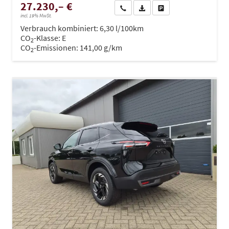
27.230,– €
Wir rufen Sie an
PDF-Datei, Fahrzeugexposé dru
Drucken, parken oder ve
incl. 19% MwSt.
Verbrauch kombiniert:
6,30 l/100km
CO
-Klasse:
E
2
CO
-Emissionen:
141,00 g/km
2