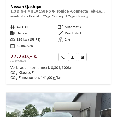
Nissan Qashqai
1.3 DIG-T MHEV 158 PS X-Tronic N-Connecta Teil-Leder PanoGlasdach Klimaautomatik Sitzheizung Lenkradheizung Navi ACC PDC v+h 360°Kamera DAB Bluetooth Touchscreen Apple CarPlay Android Auto 18"LM
unverbindliche Lieferzeit:
10 Tage
Fahrzeug mit Tageszulassung
Fahrzeugnr.
426630
Getriebe
Automatik
Kraftstoff
Benzin
Außenfarbe
Pearl Black
Leistung
116 kW (158 PS)
Kilometerstand
2 km
30.06.2026
27.230,– €
Wir rufen Sie an
PDF-Datei, Fahrzeugexposé dru
Drucken, parken oder ve
incl. 19% MwSt.
Verbrauch kombiniert:
6,30 l/100km
CO
-Klasse:
E
2
CO
-Emissionen:
141,00 g/km
2