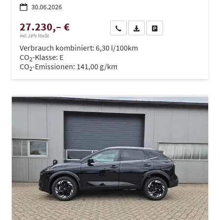
30.06.2026
27.230,– €
Wir rufen Sie an
PDF-Datei, Fahrzeugexposé dru
Drucken, parken oder ve
incl. 19% MwSt.
Verbrauch kombiniert:
6,30 l/100km
CO
-Klasse:
E
2
CO
-Emissionen:
141,00 g/km
2