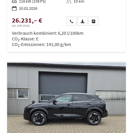
Leistung
116 kW (158 PS)
Kilometerstand
10 km
20.02.2026
26.231,– €
Wir rufen Sie an
PDF-Datei, Fahrzeugexposé dru
Drucken, parken oder ve
incl. 19% MwSt.
Verbrauch kombiniert:
6,20 l/100km
CO
-Klasse:
E
2
CO
-Emissionen:
141,00 g/km
2