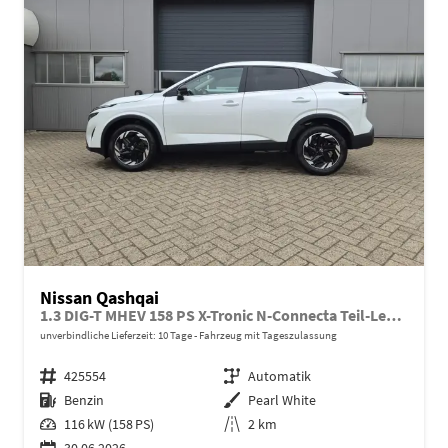
Nissan Qashqai
1.3 DIG-T MHEV 158 PS X-Tronic N-Connecta Teil-Leder PanoGlasdach Klimaautomatik Sitzheizung Lenkradheizung Navi ACC PDC v+h 360°Kamera DAB Bluetooth Touchscreen Apple CarPlay Android Auto 18"LM
unverbindliche Lieferzeit:
10 Tage
Fahrzeug mit Tageszulassung
Fahrzeugnr.
425554
Getriebe
Automatik
Kraftstoff
Benzin
Außenfarbe
Pearl White
Leistung
116 kW (158 PS)
Kilometerstand
2 km