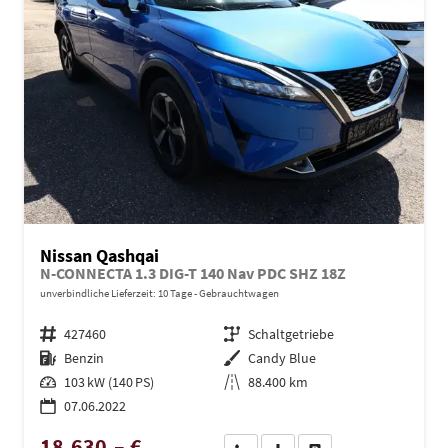
Nissan Qashqai
N-CONNECTA 1.3 DIG-T 140 Nav PDC SHZ 18Z
unverbindliche Lieferzeit:
10 Tage
Gebrauchtwagen
Fahrzeugnr.
427460
Getriebe
Schaltgetriebe
Kraftstoff
Benzin
Außenfarbe
Candy Blue
Leistung
103 kW (140 PS)
Kilometerstand
88.400 km
07.06.2022
18.630,– €