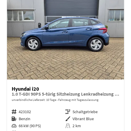
Hyundai i20
1.0 T-GDI 90PS 5-türig Sitzheizung Lenkradheizung Rückf.Kamera PDC Klima Apple CarPlay Android Auto Tempomat Touchscreen
unverbindliche Lieferzeit:
10 Tage
Fahrzeug mit Tageszulassung
Fahrzeugnr.
423102
Getriebe
Schaltgetriebe
Kraftstoff
Benzin
Außenfarbe
Vibrant Blue
Leistung
66 kW (90 PS)
Kilometerstand
2 km