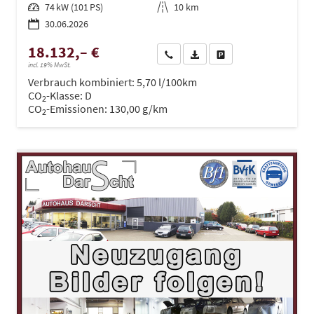
Leistung
74 kW (101 PS)
Kilometerstand
10 km
30.06.2026
18.132,– €
Wir rufen Sie an
PDF-Datei, Fahrzeugexposé dru
Drucken, parken oder ve
incl. 19% MwSt.
Verbrauch kombiniert:
5,70 l/100km
CO
-Klasse:
D
2
CO
-Emissionen:
130,00 g/km
2