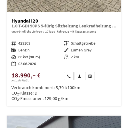
Hyundai i20
1.0 T-GDI 90PS 5-türig Sitzheizung Lenkradheizung Rückf.Kamera PDC Klima Apple CarPlay Android Auto Tempomat Touchscreen
unverbindliche Lieferzeit:
10 Tage
Fahrzeug mit Tageszulassung
Fahrzeugnr.
423103
Getriebe
Schaltgetriebe
Kraftstoff
Benzin
Außenfarbe
Lumen Grey
Leistung
66 kW (90 PS)
Kilometerstand
2 km
03.06.2026
18.990,– €
Wir rufen Sie an
PDF-Datei, Fahrzeugexposé dru
Drucken, parken oder ve
incl. 19% MwSt.
Verbrauch kombiniert:
5,70 l/100km
CO
-Klasse:
D
2
CO
-Emissionen:
129,00 g/km
2