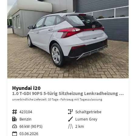
Hyundai i20
1.0 T-GDI 90PS 5-türig Sitzheizung Lenkradheizung Rückf.Kamera PDC Klima Apple CarPlay Android Auto Tempomat Touchscreen
unverbindliche Lieferzeit:
10 Tage
Fahrzeug mit Tageszulassung
Fahrzeugnr.
423104
Getriebe
Schaltgetriebe
Kraftstoff
Benzin
Außenfarbe
Lumen Grey
Leistung
66 kW (90 PS)
Kilometerstand
2 km
03.06.2026