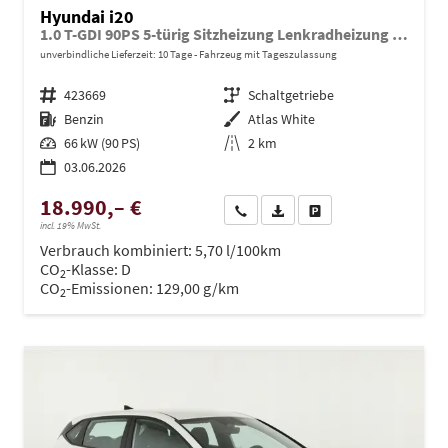
Hyundai i20
1.0 T-GDI 90PS 5-türig Sitzheizung Lenkradheizung Rückf.Kamera PDC Klima Apple CarPlay Android Auto Tempomat Touchscreen
unverbindliche Lieferzeit:
10 Tage
Fahrzeug mit Tageszulassung
Fahrzeugnr.
423669
Getriebe
Schaltgetriebe
Kraftstoff
Benzin
Außenfarbe
Atlas White
Leistung
66 kW (90 PS)
Kilometerstand
2 km
03.06.2026
18.990,– €
Wir rufen Sie an
PDF-Datei, Fahrzeugexposé dru
Drucken, parken oder ve
incl. 19% MwSt.
Verbrauch kombiniert:
5,70 l/100km
CO
-Klasse:
D
2
CO
-Emissionen:
129,00 g/km
2