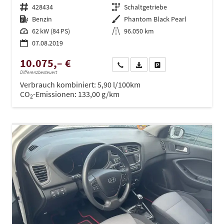
Fahrzeugnr.
428434
Getriebe
Schaltgetriebe
Kraftstoff
Benzin
Außenfarbe
Phantom Black Pearl
Leistung
62 kW (84 PS)
Kilometerstand
96.050 km
07.08.2019
10.075,– €
Wir rufen Sie an
PDF-Datei, Fahrzeugexposé dru
Drucken, parken oder ve
Differenzbesteuert
Verbrauch kombiniert:
5,90 l/100km
CO
-Emissionen:
133,00 g/km
2