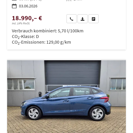
03.06.2026
18.990,– €
Wir rufen Sie an
PDF-Datei, Fahrzeugexposé dru
Drucken, parken oder ve
incl. 19% MwSt.
Verbrauch kombiniert:
5,70 l/100km
CO
-Klasse:
D
2
CO
-Emissionen:
129,00 g/km
2