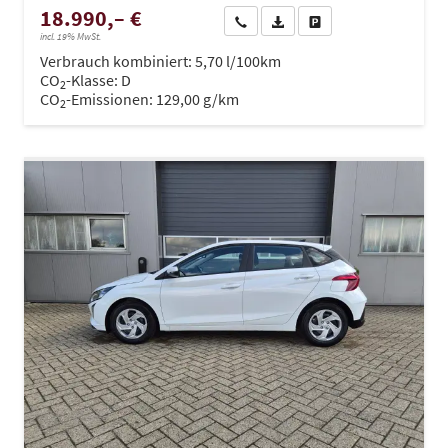
18.990,– €
Wir rufen Sie an
PDF-Datei, Fahrzeugexposé dru
Drucken, parken oder ve
incl. 19% MwSt.
Verbrauch kombiniert:
5,70 l/100km
CO
-Klasse:
D
2
CO
-Emissionen:
129,00 g/km
2