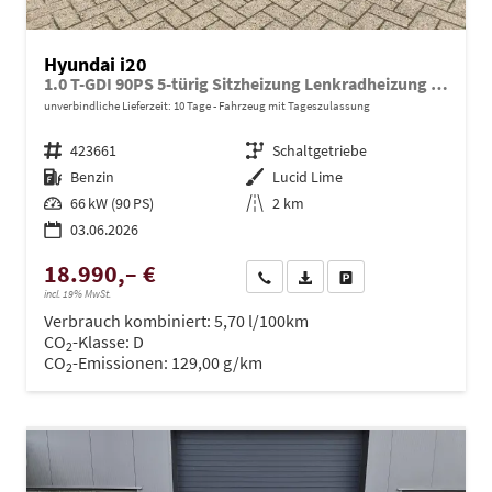
Hyundai i20
1.0 T-GDI 90PS 5-türig Sitzheizung Lenkradheizung Rückf.Kamera PDC Klima Apple CarPlay Android Auto Tempomat Touchscreen
unverbindliche Lieferzeit:
10 Tage
Fahrzeug mit Tageszulassung
Fahrzeugnr.
423661
Getriebe
Schaltgetriebe
Kraftstoff
Benzin
Außenfarbe
Lucid Lime
Leistung
66 kW (90 PS)
Kilometerstand
2 km
03.06.2026
18.990,– €
Wir rufen Sie an
PDF-Datei, Fahrzeugexposé dru
Drucken, parken oder ve
incl. 19% MwSt.
Verbrauch kombiniert:
5,70 l/100km
CO
-Klasse:
D
2
CO
-Emissionen:
129,00 g/km
2