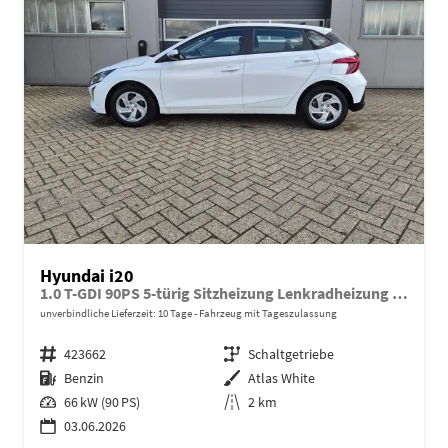
Hyundai i20
1.0 T-GDI 90PS 5-türig Sitzheizung Lenkradheizung Rückf.Kamera PDC Klima Apple CarPlay Android Auto Tempomat Touchscreen
unverbindliche Lieferzeit:
10 Tage
Fahrzeug mit Tageszulassung
Fahrzeugnr.
423662
Getriebe
Schaltgetriebe
Kraftstoff
Benzin
Außenfarbe
Atlas White
Leistung
66 kW (90 PS)
Kilometerstand
2 km
03.06.2026