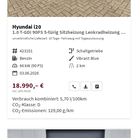
Hyundai i20
1.0 T-GDI 90PS 5-türig Sitzheizung Lenkradheizung Rückf.Kamera PDC Klima Apple CarPlay Android Auto Tempomat Touchscreen
unverbindliche Lieferzeit:
10 Tage
Fahrzeug mit Tageszulassung
Fahrzeugnr.
423101
Getriebe
Schaltgetriebe
Kraftstoff
Benzin
Außenfarbe
Vibrant Blue
Leistung
66 kW (90 PS)
Kilometerstand
2 km
03.06.2026
18.990,– €
Wir rufen Sie an
PDF-Datei, Fahrzeugexposé dru
Drucken, parken oder ve
incl. 19% MwSt.
Verbrauch kombiniert:
5,70 l/100km
CO
-Klasse:
D
2
CO
-Emissionen:
129,00 g/km
2