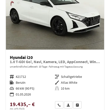
Hyundai i20
1.0 T-GDI Go!, Navi, Kamera, LED, AppConnect, Winter, 16-Zoll, sofort
unverbindliche Lieferzeit:
10 Tage
Fahrzeug mit Tageszulassung
Fahrzeugnr.
421712
Getriebe
Schaltgetriebe
Kraftstoff
Benzin
Außenfarbe
Atlas White
Leistung
66 kW (90 PS)
Kilometerstand
10 km
01.05.2026
19.435,– €
Wir rufen Sie an
PDF-Datei, Fahrzeugexposé dru
Drucken, parken oder ve
incl. 19% MwSt.