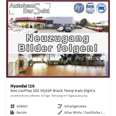
Hyundai i20
Nav CarPlay 16Z StyleP Black Temp Kam DigiCo
unverbindliche Lieferzeit:
10 Tage
Fahrzeug mit Tageszulassung
Fahrzeugnr.
428493
Getriebe
Schaltgetriebe
Kraftstoff
Benzin
Außenfarbe
Atlas White / Dachfarbe in schwa