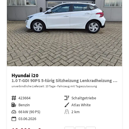
Hyundai i20
1.0 T-GDI 90PS 5-türig Sitzheizung Lenkradheizung Rückf.Kamera PDC Klima Apple CarPlay Android Auto Tempomat Touchscreen
unverbindliche Lieferzeit:
10 Tage
Fahrzeug mit Tageszulassung
Fahrzeugnr.
423664
Getriebe
Schaltgetriebe
Kraftstoff
Benzin
Außenfarbe
Atlas White
Leistung
66 kW (90 PS)
Kilometerstand
2 km
03.06.2026