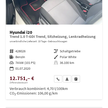
Hyundai i20
Trend 1.0 T-GDI Trend, Sitzheizung, Lenkradheizung
unverbindliche Lieferzeit:
10 Tage
Gebrauchtwagen
Fahrzeugnr.
428026
Getriebe
Schaltgetriebe
Kraftstoff
Benzin
Außenfarbe
Polar White
Leistung
74 kW (101 PS)
Kilometerstand
36.100 km
01.07.2020
12.751,– €
Wir rufen Sie an
PDF-Datei, Fahrzeugexposé dru
Drucken, parken oder ve
Differenzbesteuert
Verbrauch kombiniert:
4,70 l/100km
CO
-Emissionen:
106,00 g/km
2