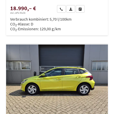
18.990,– €
Wir rufen Sie an
PDF-Datei, Fahrzeugexposé dru
Drucken, parken oder ve
incl. 19% MwSt.
Verbrauch kombiniert:
5,70 l/100km
CO
-Klasse:
D
2
CO
-Emissionen:
129,00 g/km
2