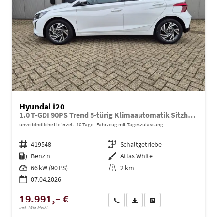
Hyundai i20
1.0 T-GDI 90PS Trend 5-türig Klimaautomatik Sitzheizung Lenkradheizung Rückf.Kamera PDC Apple CarPlay Android Auto Tempomat Touchscreen 16"LM
unverbindliche Lieferzeit:
10 Tage
Fahrzeug mit Tageszulassung
Fahrzeugnr.
419548
Getriebe
Schaltgetriebe
Kraftstoff
Benzin
Außenfarbe
Atlas White
Leistung
66 kW (90 PS)
Kilometerstand
2 km
07.04.2026
19.991,– €
Wir rufen Sie an
PDF-Datei, Fahrzeugexposé dru
Drucken, parken oder ve
incl. 19% MwSt.