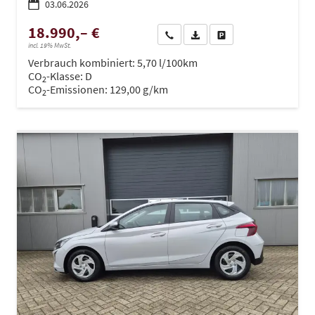
03.06.2026
18.990,– €
Wir rufen Sie an
PDF-Datei, Fahrzeugexposé dru
Drucken, parken oder ve
incl. 19% MwSt.
Verbrauch kombiniert:
5,70 l/100km
CO
-Klasse:
D
2
CO
-Emissionen:
129,00 g/km
2