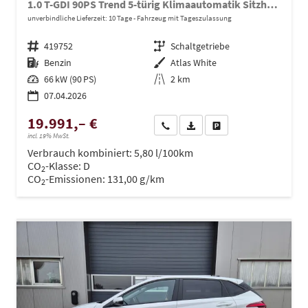
1.0 T-GDI 90PS Trend 5-türig Klimaautomatik Sitzheizung Lenkradheizung Rückf.Kamera PDC Apple CarPlay Android Auto Tempomat Touchscreen 16"LM
unverbindliche Lieferzeit:
10 Tage
Fahrzeug mit Tageszulassung
Fahrzeugnr.
419752
Getriebe
Schaltgetriebe
Kraftstoff
Benzin
Außenfarbe
Atlas White
Leistung
66 kW (90 PS)
Kilometerstand
2 km
07.04.2026
19.991,– €
Wir rufen Sie an
PDF-Datei, Fahrzeugexposé dru
Drucken, parken oder ve
incl. 19% MwSt.
Verbrauch kombiniert:
5,80 l/100km
CO
-Klasse:
D
2
CO
-Emissionen:
131,00 g/km
2