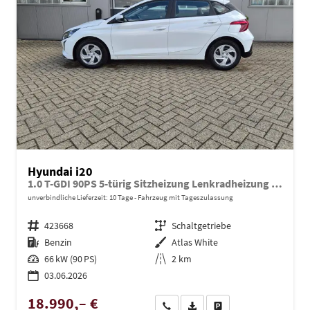
Hyundai i20
1.0 T-GDI 90PS 5-türig Sitzheizung Lenkradheizung Rückf.Kamera PDC Klima Apple CarPlay Android Auto Tempomat Touchscreen
unverbindliche Lieferzeit:
10 Tage
Fahrzeug mit Tageszulassung
Fahrzeugnr.
423668
Getriebe
Schaltgetriebe
Kraftstoff
Benzin
Außenfarbe
Atlas White
Leistung
66 kW (90 PS)
Kilometerstand
2 km
03.06.2026
18.990,– €
Wir rufen Sie an
PDF-Datei, Fahrzeugexposé dru
Drucken, parken oder ve