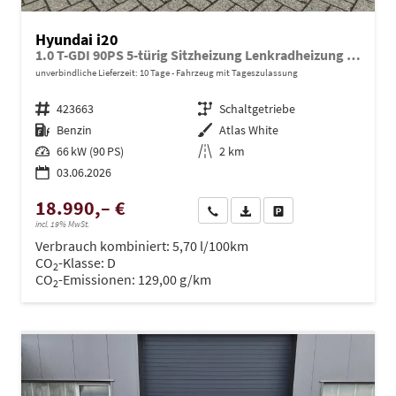
Hyundai i20
1.0 T-GDI 90PS 5-türig Sitzheizung Lenkradheizung Rückf.Kamera PDC Klima Apple CarPlay Android Auto Tempomat Touchscreen
unverbindliche Lieferzeit:
10 Tage
Fahrzeug mit Tageszulassung
Fahrzeugnr.
423663
Getriebe
Schaltgetriebe
Kraftstoff
Benzin
Außenfarbe
Atlas White
Leistung
66 kW (90 PS)
Kilometerstand
2 km
03.06.2026
18.990,– €
Wir rufen Sie an
PDF-Datei, Fahrzeugexposé dru
Drucken, parken oder ve
incl. 19% MwSt.
Verbrauch kombiniert:
5,70 l/100km
CO
-Klasse:
D
2
CO
-Emissionen:
129,00 g/km
2