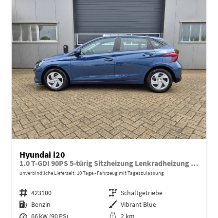
Hyundai i20
1.0 T-GDI 90PS 5-türig Sitzheizung Lenkradheizung Rückf.Kamera PDC Klima Apple CarPlay Android Auto Tempomat Touchscreen
unverbindliche Lieferzeit:
10 Tage
Fahrzeug mit Tageszulassung
Fahrzeugnr.
423100
Getriebe
Schaltgetriebe
Kraftstoff
Benzin
Außenfarbe
Vibrant Blue
Leistung
66 kW (90 PS)
Kilometerstand
2 km