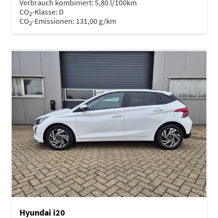
Verbrauch kombiniert:
5,80 l/100km
CO
-Klasse:
D
2
CO
-Emissionen:
131,00 g/km
2
Hyundai i20