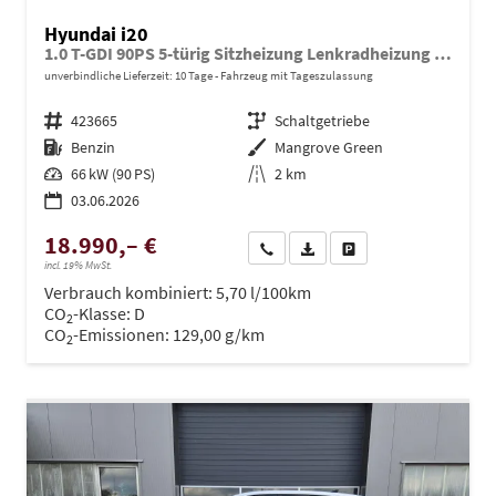
Hyundai i20
1.0 T-GDI 90PS 5-türig Sitzheizung Lenkradheizung Rückf.Kamera PDC Klima Apple CarPlay Android Auto Tempomat Touchscreen
unverbindliche Lieferzeit:
10 Tage
Fahrzeug mit Tageszulassung
Fahrzeugnr.
423665
Getriebe
Schaltgetriebe
Kraftstoff
Benzin
Außenfarbe
Mangrove Green
Leistung
66 kW (90 PS)
Kilometerstand
2 km
03.06.2026
18.990,– €
Wir rufen Sie an
PDF-Datei, Fahrzeugexposé dru
Drucken, parken oder ve
incl. 19% MwSt.
Verbrauch kombiniert:
5,70 l/100km
CO
-Klasse:
D
2
CO
-Emissionen:
129,00 g/km
2