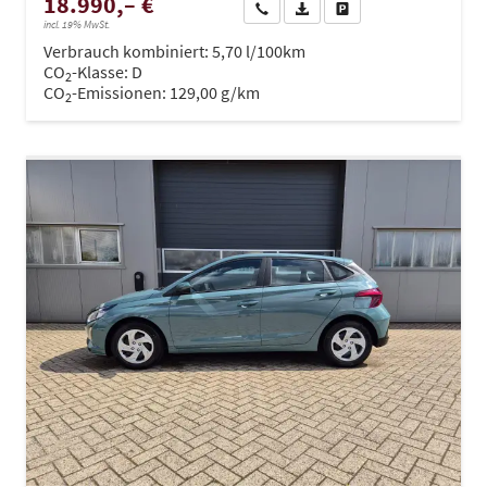
18.990,– €
Wir rufen Sie an
PDF-Datei, Fahrzeugexposé dru
Drucken, parken oder ve
incl. 19% MwSt.
Verbrauch kombiniert:
5,70 l/100km
CO
-Klasse:
D
2
CO
-Emissionen:
129,00 g/km
2