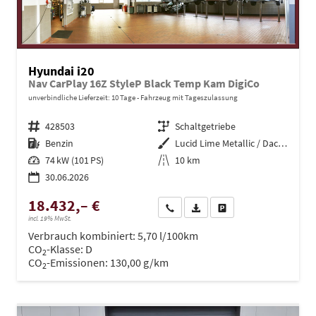
Hyundai i20
Nav CarPlay 16Z StyleP Black Temp Kam DigiCo
unverbindliche Lieferzeit:
10 Tage
Fahrzeug mit Tageszulassung
Fahrzeugnr.
428503
Getriebe
Schaltgetriebe
Kraftstoff
Benzin
Außenfarbe
Lucid Lime Metallic / Dachfarbe
Leistung
74 kW (101 PS)
Kilometerstand
10 km
30.06.2026
18.432,– €
Wir rufen Sie an
PDF-Datei, Fahrzeugexposé dru
Drucken, parken oder ve
incl. 19% MwSt.
Verbrauch kombiniert:
5,70 l/100km
CO
-Klasse:
D
2
CO
-Emissionen:
130,00 g/km
2