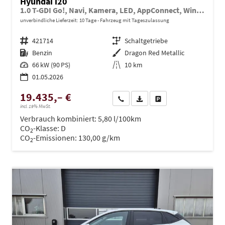
Hyundai i20
1.0 T-GDI Go!, Navi, Kamera, LED, AppConnect, Winter, 16-Zoll, sofort
unverbindliche Lieferzeit:
10 Tage
Fahrzeug mit Tageszulassung
Fahrzeugnr.
421714
Getriebe
Schaltgetriebe
Kraftstoff
Benzin
Außenfarbe
Dragon Red Metallic
Leistung
66 kW (90 PS)
Kilometerstand
10 km
01.05.2026
19.435,– €
Wir rufen Sie an
PDF-Datei, Fahrzeugexposé dru
Drucken, parken oder ve
incl. 19% MwSt.
Verbrauch kombiniert:
5,80 l/100km
CO
-Klasse:
D
2
CO
-Emissionen:
130,00 g/km
2