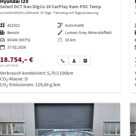
Hyundai i20
Select DCT Nav DigCo 16 CarPlay Kam PDC Temp
unverbindliche Lieferzeit:
10 Tage
Fahrzeug mit Tageszulassung
Fahrzeugnr.
422321
Getriebe
Automatik
Kraftstoff
Benzin
Außenfarbe
Lumen Grey Mineraleffekt
Leistung
66 kW (90 PS)
Kilometerstand
10 km
27.02.2026
18.754,– €
Wir rufen Sie an
PDF-Datei, Fahrzeugexposé drucken
Drucken, parken oder vergleich
incl. 19% MwSt.
i
Verbrauch kombiniert:
5,70 l/100km
CO
-Klasse:
D
2
CO
-Emissionen:
129,00 g/km
2