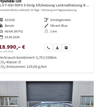
Hyundai i20
1.0 T-GDI 90PS 5-türig Sitzheizung Lenkradheizung Rückf.Kamera PDC Klima Apple CarPlay Android Auto Tempomat Touchscreen
unverbindliche Lieferzeit:
10 Tage
Fahrzeug mit Tageszulassung
Fahrzeugnr.
423100
Getriebe
Schaltgetriebe
Kraftstoff
Benzin
Außenfarbe
Vibrant Blue
Leistung
66 kW (90 PS)
Kilometerstand
2 km
03.06.2026
18.990,– €
en
Wir rufen Sie an
PDF-Datei, Fahrzeugexposé drucken
Drucken, parken oder vergleiche
ncl. 19% MwSt.
Verbrauch kombiniert:
5,70 l/100km
CO
-Klasse:
D
2
CO
-Emissionen:
129,00 g/km
2