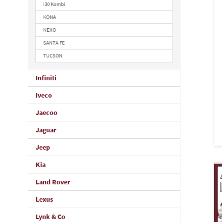
i30 Kombi
KONA
NEXO
SANTA FE
TUCSON
Infiniti
Iveco
Jaecoo
Jaguar
Jeep
Kia
Land Rover
Lexus
Lynk & Co