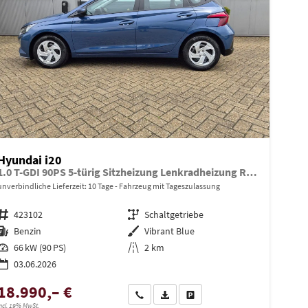
Hyundai i20
1.0 T-GDI 90PS 5-türig Sitzheizung Lenkradheizung Rückf.Kamera PDC Klima Apple CarPlay Android Auto Tempomat Touchscreen
unverbindliche Lieferzeit:
10 Tage
Fahrzeug mit Tageszulassung
Fahrzeugnr.
423102
Getriebe
Schaltgetriebe
Kraftstoff
Benzin
Außenfarbe
Vibrant Blue
Leistung
66 kW (90 PS)
Kilometerstand
2 km
03.06.2026
18.990,– €
en
Wir rufen Sie an
PDF-Datei, Fahrzeugexposé drucken
Drucken, parken oder vergleiche
ncl. 19% MwSt.