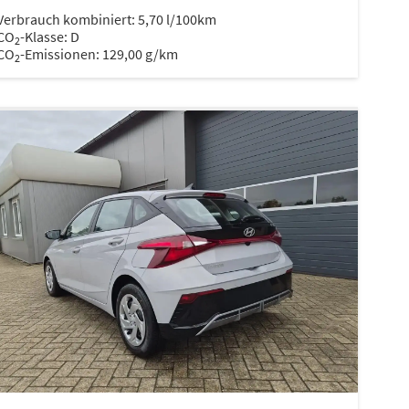
Verbrauch kombiniert:
5,70 l/100km
CO
-Klasse:
D
2
CO
-Emissionen:
129,00 g/km
2