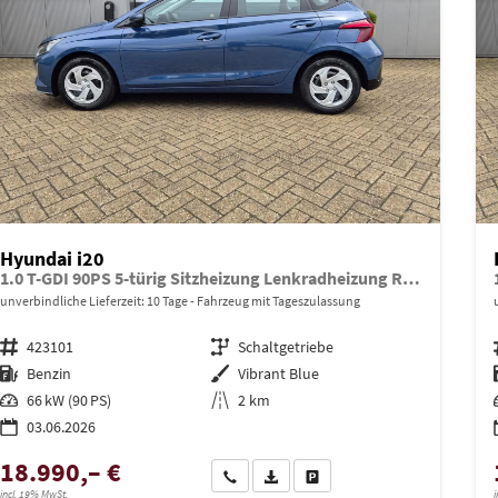
Hyundai i20
1.0 T-GDI 90PS 5-türig Sitzheizung Lenkradheizung Rückf.Kamera PDC Klima Apple CarPlay Android Auto Tempomat Touchscreen
unverbindliche Lieferzeit:
10 Tage
Fahrzeug mit Tageszulassung
Fahrzeugnr.
423101
Getriebe
Schaltgetriebe
Kraftstoff
Benzin
Außenfarbe
Vibrant Blue
Leistung
66 kW (90 PS)
Kilometerstand
2 km
03.06.2026
18.990,– €
Wir rufen Sie an
PDF-Datei, Fahrzeugexposé drucken
Drucken, parken oder vergleich
incl. 19% MwSt.
i