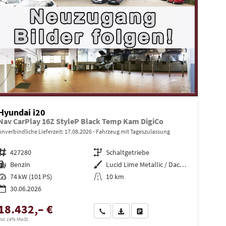
Hyundai i20
Nav CarPlay 16Z StyleP Black Temp Kam DigiCo
unverbindliche Lieferzeit:
17.08.2026
Fahrzeug mit Tageszulassung
Fahrzeugnr.
427280
Getriebe
Schaltgetriebe
Kraftstoff
Benzin
Außenfarbe
Lucid Lime Metallic / Dachfarbe
Leistung
74 kW (101 PS)
Kilometerstand
10 km
30.06.2026
18.432,– €
en
Wir rufen Sie an
PDF-Datei, Fahrzeugexposé drucken
Drucken, parken oder vergleiche
ncl. 19% MwSt.