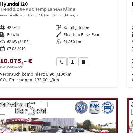
Hyundai i20
Trend 1.2 84 PDC Temp LaneAs Klima
unverbindliche Lieferzeit:
10 Tage
Gebrauchtwagen
Fahrzeugnr.
427860
Getriebe
Schaltgetriebe
Kraftstoff
Benzin
Außenfarbe
Phantom Black Pearl
Leistung
62 kW (84 PS)
Kilometerstand
96.050 km
07.08.2019
10.075,– €
Wir rufen Sie an
PDF-Datei, Fahrzeugexposé drucken
Drucken, parken oder vergleich
Differenzbesteuert
D
Verbrauch kombiniert:
5,90 l/100km
CO
-Emissionen:
133,00 g/km
2