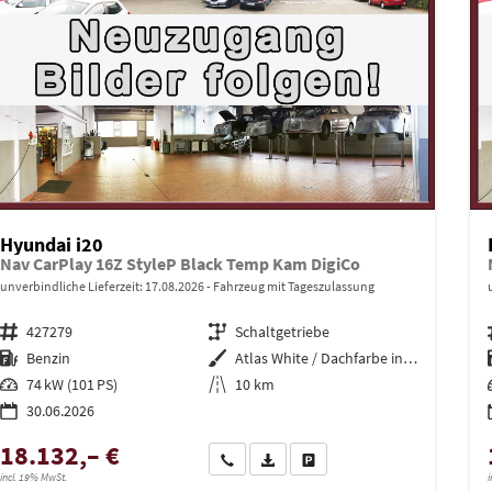
Hyundai i20
Nav CarPlay 16Z StyleP Black Temp Kam DigiCo
unverbindliche Lieferzeit:
17.08.2026
Fahrzeug mit Tageszulassung
Fahrzeugnr.
427279
Getriebe
Schaltgetriebe
Kraftstoff
Benzin
Außenfarbe
Atlas White / Dachfarbe in schwa
Leistung
74 kW (101 PS)
Kilometerstand
10 km
30.06.2026
18.132,– €
Wir rufen Sie an
PDF-Datei, Fahrzeugexposé drucken
Drucken, parken oder vergleich
incl. 19% MwSt.
i