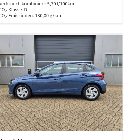
Verbrauch kombiniert:
5,70 l/100km
CO
-Klasse:
D
2
CO
-Emissionen:
130,00 g/km
2