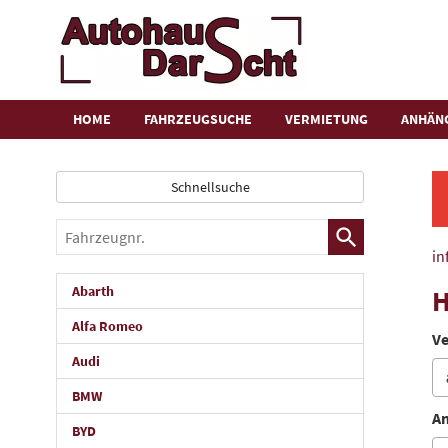
HOME
FAHRZEUGSUCHE
VERMIETUNG
ANHÄN
Schnellsuche
Fahrzeugnr.
in
Abarth
H
Alfa Romeo
Ve
Audi
BMW
An
BYD