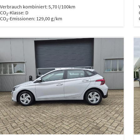
Verbrauch kombiniert:
5,70 l/100km
CO
-Klasse:
D
2
CO
-Emissionen:
129,00 g/km
2