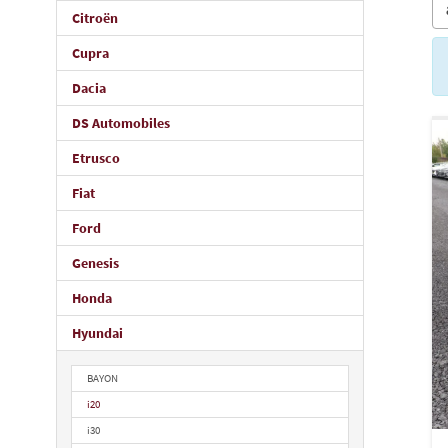
Citroën
Cupra
Dacia
DS Automobiles
Etrusco
Fiat
Ford
Genesis
Honda
Hyundai
BAYON
i20
i30