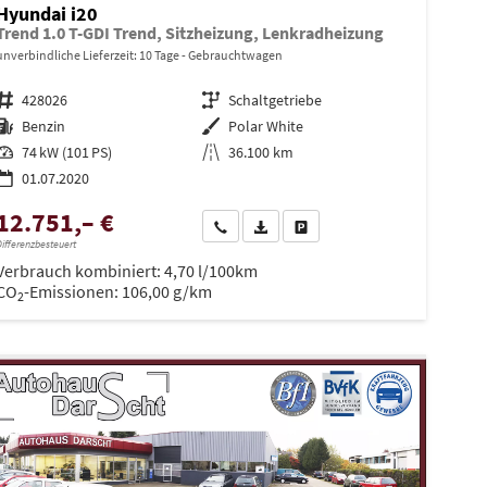
Hyundai i20
Trend 1.0 T-GDI Trend, Sitzheizung, Lenkradheizung
unverbindliche Lieferzeit:
10 Tage
Gebrauchtwagen
Fahrzeugnr.
428026
Getriebe
Schaltgetriebe
Kraftstoff
Benzin
Außenfarbe
Polar White
Leistung
74 kW (101 PS)
Kilometerstand
36.100 km
01.07.2020
12.751,– €
en
Wir rufen Sie an
PDF-Datei, Fahrzeugexposé drucken
Drucken, parken oder vergleiche
ifferenzbesteuert
Verbrauch kombiniert:
4,70 l/100km
CO
-Emissionen:
106,00 g/km
2