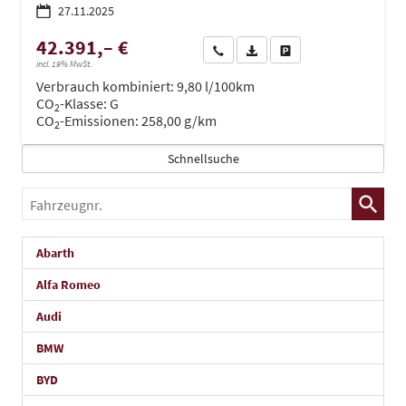
27.11.2025
42.391,– €
Wir rufen Sie an
PDF-Datei, Fahrzeugexposé dru
Drucken, parken oder ve
incl. 19% MwSt.
Verbrauch kombiniert:
9,80 l/100km
CO
-Klasse:
G
2
CO
-Emissionen:
258,00 g/km
2
Schnellsuche
Fahrzeugnr.
Abarth
Alfa Romeo
Audi
BMW
BYD