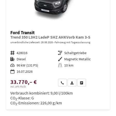
Ford Transit
Trend 350 L3H2 LadeP SHZ AHKVorb Kam 3-S
unverbindliche Lieferzeit:
28.08.2026
Fahrzeug mit Tageszulassung
Fahrzeugnr.
428016
Getriebe
Schaltgetriebe
Kraftstoff
Diesel
Außenfarbe
Magnetic Metallic
Leistung
96 kW (131 PS)
Kilometerstand
10 km
16.07.2026
33.770,– €
Wir rufen Sie an
PDF-Datei, Fahrzeugexposé dru
Drucken, parken oder ve
incl. 19% MwSt.
Verbrauch kombiniert:
9,00 l/100km
CO
-Klasse:
G
2
CO
-Emissionen:
226,00 g/km
2