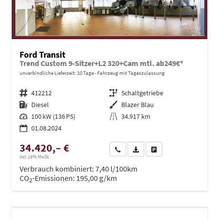
Ford Transit
Trend Custom 9-Sitzer+L2 320+Cam mtl. ab249€*
unverbindliche Lieferzeit:
10 Tage
Fahrzeug mit Tageszulassung
Fahrzeugnr.
412212
Getriebe
Schaltgetriebe
Kraftstoff
Diesel
Außenfarbe
Blazer Blau
Leistung
100 kW (136 PS)
Kilometerstand
34.917 km
01.08.2024
34.420,– €
Wir rufen Sie an
PDF-Datei, Fahrzeugexposé dru
Drucken, parken oder ve
incl. 19% MwSt.
Verbrauch kombiniert:
7,40 l/100km
CO
-Emissionen:
195,00 g/km
2