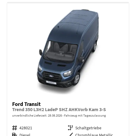
Ford Transit
Trend 350 L3H2 LadeP SHZ AHKVorb Kam 3-S
unverbindliche Lieferzeit:
28.08.2026
Fahrzeug mit Tageszulassung
Fahrzeugnr.
428021
Getriebe
Schaltgetriebe
Kraftstoff
Diesel
Außenfarbe
Chromblaue Metallic