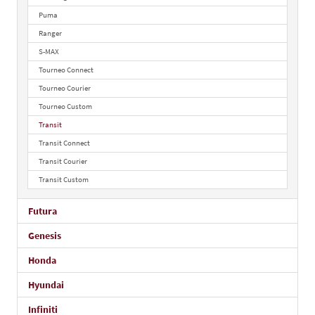
Puma
Ranger
S-MAX
Tourneo Connect
Tourneo Courier
Tourneo Custom
Transit
Transit Connect
Transit Courier
Transit Custom
Futura
Genesis
Honda
Hyundai
Infiniti