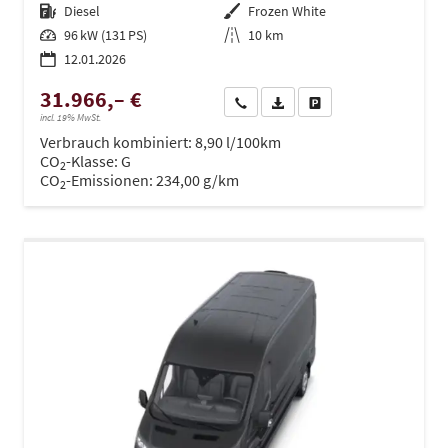
Kraftstoff
Diesel
Außenfarbe
Frozen White
Leistung
96 kW (131 PS)
Kilometerstand
10 km
12.01.2026
31.966,– €
Wir rufen Sie an
PDF-Datei, Fahrzeugexposé dru
Drucken, parken oder ve
incl. 19% MwSt.
Verbrauch kombiniert:
8,90 l/100km
CO
-Klasse:
G
2
CO
-Emissionen:
234,00 g/km
2