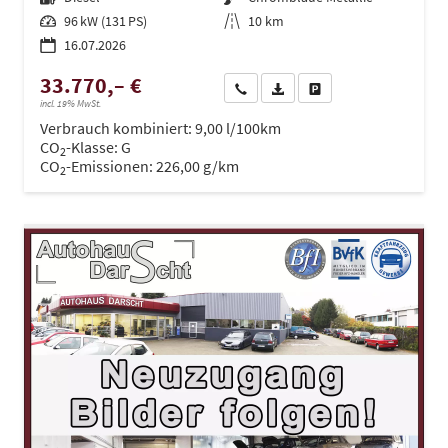
Leistung
96 kW (131 PS)
Kilometerstand
10 km
16.07.2026
33.770,– €
Wir rufen Sie an
PDF-Datei, Fahrzeugexposé dru
Drucken, parken oder ve
incl. 19% MwSt.
Verbrauch kombiniert:
9,00 l/100km
CO
-Klasse:
G
2
CO
-Emissionen:
226,00 g/km
2