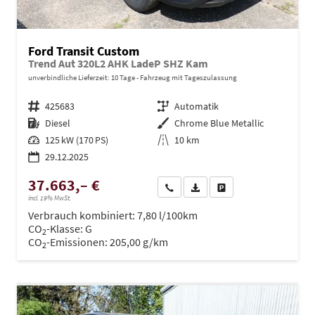
Ford Transit Custom
Trend Aut 320L2 AHK LadeP SHZ Kam
unverbindliche Lieferzeit:
10 Tage
Fahrzeug mit Tageszulassung
Fahrzeugnr.
425683
Getriebe
Automatik
Kraftstoff
Diesel
Außenfarbe
Chrome Blue Metallic
Leistung
125 kW (170 PS)
Kilometerstand
10 km
29.12.2025
37.663,– €
Wir rufen Sie an
PDF-Datei, Fahrzeugexposé dru
Drucken, parken oder ve
incl. 19% MwSt.
Verbrauch kombiniert:
7,80 l/100km
CO
-Klasse:
G
2
CO
-Emissionen:
205,00 g/km
2