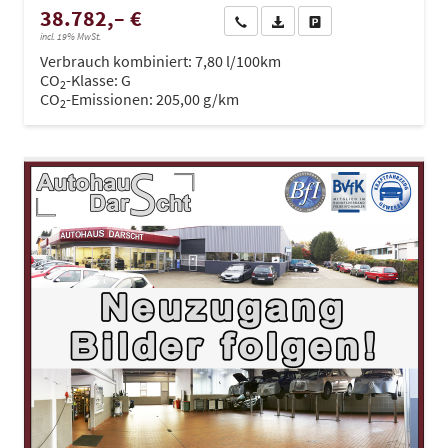
38.782,– €
Wir rufen Sie an
PDF-Datei, Fahrzeugexposé dru
Drucken, parken oder ve
incl. 19% MwSt.
Verbrauch kombiniert:
7,80 l/100km
CO
-Klasse:
G
2
CO
-Emissionen:
205,00 g/km
2