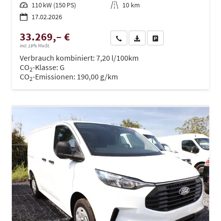
Leistung
110 kW (150 PS)
Kilometerstand
10 km
17.02.2026
33.269,– €
Wir rufen Sie an
PDF-Datei, Fahrzeugexposé dru
Drucken, parken oder ve
incl. 19% MwSt.
Verbrauch kombiniert:
7,20 l/100km
CO
-Klasse:
G
2
CO
-Emissionen:
190,00 g/km
2