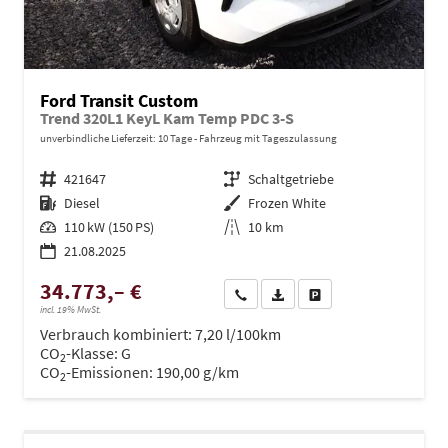
Ford Transit Custom
Trend 320L1 KeyL Kam Temp PDC 3-S
unverbindliche Lieferzeit:
10 Tage
Fahrzeug mit Tageszulassung
Fahrzeugnr.
421647
Getriebe
Schaltgetriebe
Kraftstoff
Diesel
Außenfarbe
Frozen White
Leistung
110 kW (150 PS)
Kilometerstand
10 km
21.08.2025
34.773,– €
Wir rufen Sie an
PDF-Datei, Fahrzeugexposé dru
Drucken, parken oder ve
incl. 19% MwSt.
Verbrauch kombiniert:
7,20 l/100km
CO
-Klasse:
G
2
CO
-Emissionen:
190,00 g/km
2