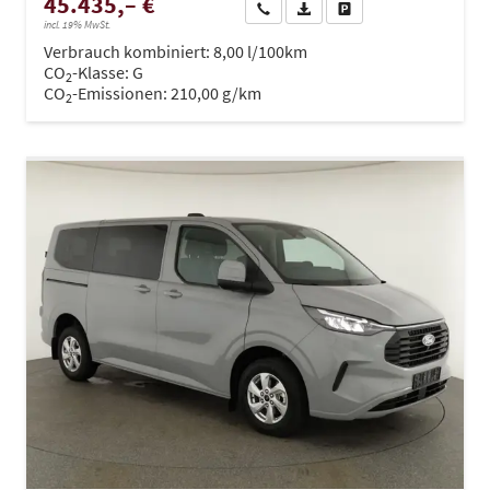
45.435,– €
Wir rufen Sie an
PDF-Datei, Fahrzeugexposé dru
Drucken, parken oder ve
incl. 19% MwSt.
Verbrauch kombiniert:
8,00 l/100km
CO
-Klasse:
G
2
CO
-Emissionen:
210,00 g/km
2