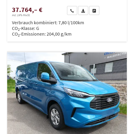
37.764,– €
Wir rufen Sie an
PDF-Datei, Fahrzeugexposé dru
Drucken, parken oder ve
incl. 19% MwSt.
Verbrauch kombiniert:
7,80 l/100km
CO
-Klasse:
G
2
CO
-Emissionen:
204,00 g/km
2