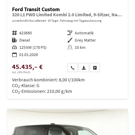
Ford Transit Custom
320 L1 FWD Limited Kombi 2.0 Limited, 9-Sitzer, Navi, FS-beheizbar, Side, Kamera, 4 J.-Garantie
unverbindliche Lieferzeit:
10 Tage
Fahrzeug mit Tageszulassung
Fahrzeugnr.
423685
Getriebe
Automatik
Kraftstoff
Diesel
Außenfarbe
Grey Matter
Leistung
125 kW (170 PS)
Kilometerstand
10 km
01.01.2026
45.435,– €
Wir rufen Sie an
PDF-Datei, Fahrzeugexposé dru
Drucken, parken oder ve
incl. 19% MwSt.
Verbrauch kombiniert:
8,00 l/100km
CO
-Klasse:
G
2
CO
-Emissionen:
210,00 g/km
2