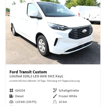
Ford Transit Custom
Limited 320L2 LED AHK SHZ KeyL
unverbindliche Lieferzeit:
10 Tage
Fahrzeug mit Tageszulassung
Fahrzeugnr.
426254
Getriebe
Schaltgetriebe
Kraftstoff
Diesel
Außenfarbe
Frozen White
Leistung
110 kW (150 PS)
Kilometerstand
10 km