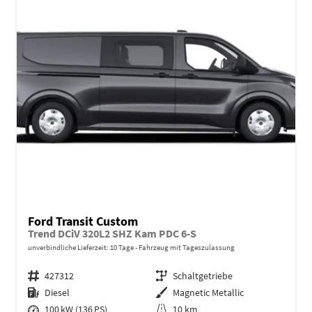
Ford Transit Custom
Trend DCiV 320L2 SHZ Kam PDC 6-S
unverbindliche Lieferzeit:
10 Tage
Fahrzeug mit Tageszulassung
Fahrzeugnr.
427312
Getriebe
Schaltgetriebe
Kraftstoff
Diesel
Außenfarbe
Magnetic Metallic
Leistung
100 kW (136 PS)
Kilometerstand
10 km