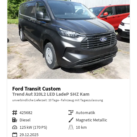
Ford Transit Custom
Trend Aut 320L2 LED LadeP SHZ Kam
unverbindliche Lieferzeit:
10 Tage
Fahrzeug mit Tageszulassung
Fahrzeugnr.
425682
Getriebe
Automatik
Kraftstoff
Diesel
Außenfarbe
Magnetic Metallic
Leistung
125 kW (170 PS)
Kilometerstand
10 km
29.12.2025