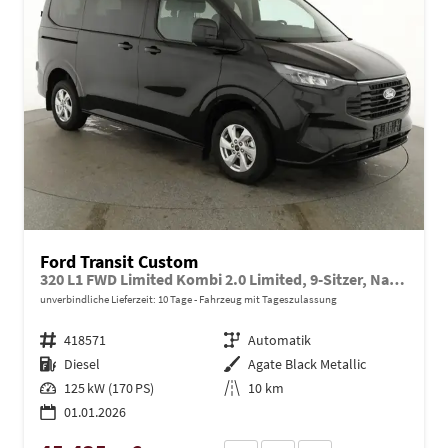
Ford Transit Custom
320 L1 FWD Limited Kombi 2.0 Limited, 9-Sitzer, Navi, FS-beheizbar, Side, Kamera, 4 J.-Garantie
unverbindliche Lieferzeit:
10 Tage
Fahrzeug mit Tageszulassung
Fahrzeugnr.
418571
Getriebe
Automatik
Kraftstoff
Diesel
Außenfarbe
Agate Black Metallic
Leistung
125 kW (170 PS)
Kilometerstand
10 km
01.01.2026