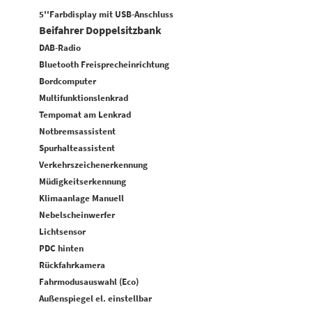
5''Farbdisplay mit USB-Anschluss
Beifahrer Doppelsitzbank
DAB-Radio
Bluetooth Freisprecheinrichtung
Bordcomputer
Multifunktionslenkrad
Tempomat am Lenkrad
Notbremsassistent
Spurhalteassistent
Verkehrszeichenerkennung
Müdigkeitserkennung
Klimaanlage Manuell
Nebelscheinwerfer
Lichtsensor
PDC hinten
Rückfahrkamera
Fahrmodusauswahl (Eco)
Außenspiegel el. einstellbar