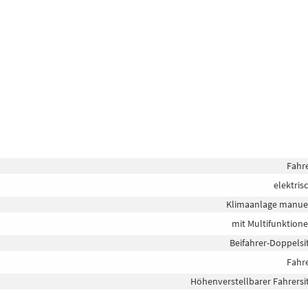
Fahr
elektris
Klimaanlage manue
mit Multifunktion
Beifahrer-Doppelsi
Fahr
Höhenverstellbarer Fahrersi