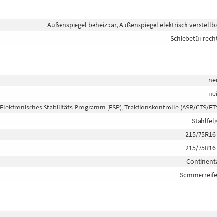
Außenspiegel beheizbar, Außenspiegel elektrisch verstellb
Schiebetür rech
ne
ne
 Elektronisches Stabilitäts-Programm (ESP), Traktionskontrolle (ASR/CTS/ET
Stahlfel
215/75R16
215/75R16
Continent
Sommerreif