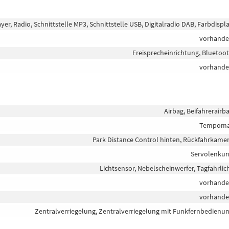
er, Radio, Schnittstelle MP3, Schnittstelle USB, Digitalradio DAB, Farbdispl
vorhand
Freisprecheinrichtung, Bluetoo
vorhand
Airbag, Beifahrerairb
Tempoma
Park Distance Control hinten, Rückfahrkame
Servolenku
Lichtsensor, Nebelscheinwerfer, Tagfahrlic
vorhand
vorhand
Zentralverriegelung, Zentralverriegelung mit Funkfernbedienu