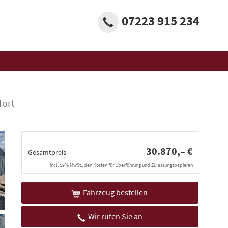
07223 915 234
fort
30.870,– €
Gesamtpreis
incl. 19% MwSt., den Kosten für Überführung und Zulassungspapieren
Fahrzeug bestellen
Wir rufen Sie an