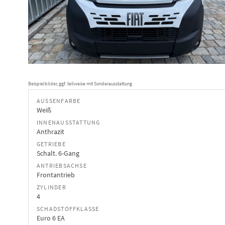
Beispielbilder, ggf. teilweise mit Sonderausstattung
AUSSENFARBE
Weiß
INNENAUSSTATTUNG
Anthrazit
GETRIEBE
Schalt. 6-Gang
ANTRIEBSACHSE
Frontantrieb
ZYLINDER
4
SCHADSTOFFKLASSE
Euro 6 EA