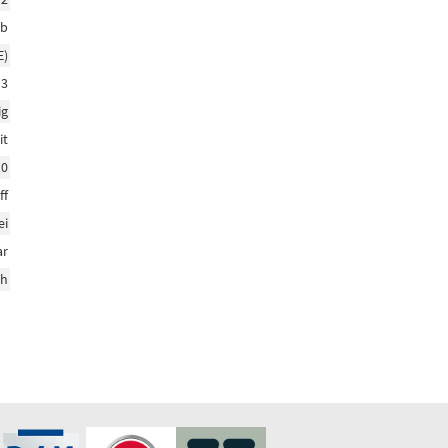
eb
E)
3
ig
it
10
ff
ei
ar
ch