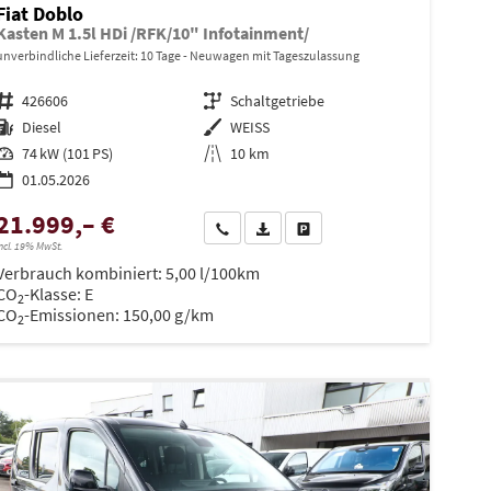
Fiat Doblo
Kasten M 1.5l HDi /RFK/10" Infotainment/
unverbindliche Lieferzeit:
10 Tage
Neuwagen mit Tageszulassung
Fahrzeugnr.
426606
Getriebe
Schaltgetriebe
Kraftstoff
Diesel
Außenfarbe
WEISS
Leistung
74 kW (101 PS)
Kilometerstand
10 km
01.05.2026
21.999,– €
en
Wir rufen Sie an
PDF-Datei, Fahrzeugexposé drucken
Drucken, parken oder vergleiche
ncl. 19% MwSt.
Verbrauch kombiniert:
5,00 l/100km
CO
-Klasse:
E
2
CO
-Emissionen:
150,00 g/km
2