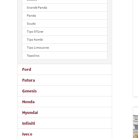
Grande Panda
Panda
Scudo
Tipo 5-Türer
Tipo Kombi
Tipo Limousine
Topolino
Ford
Futura
Genesis
Honda
Hyundai
Infiniti
Iveco