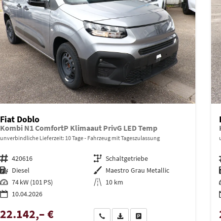
Fiat Doblo
Kombi N1 ComfortP Klimaaut PrivG LED Temp
unverbindliche Lieferzeit:
10 Tage
Fahrzeug mit Tageszulassung
Fahrzeugnr.
420616
Getriebe
Schaltgetriebe
Kraftstoff
Diesel
Außenfarbe
Maestro Grau Metallic
Leistung
74 kW (101 PS)
Kilometerstand
10 km
10.04.2026
22.142,– €
Wir rufen Sie an
PDF-Datei, Fahrzeugexposé drucken
Drucken, parken oder vergleich