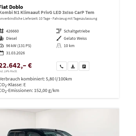
Fiat Doblo
Kombi N1 Klimaaut PrivG LED 3xIso CarP Tem
unverbindliche Lieferzeit:
10 Tage
Fahrzeug mit Tageszulassung
Fahrzeugnr.
426660
Getriebe
Schaltgetriebe
Kraftstoff
Diesel
Außenfarbe
Gelato Weiss
Leistung
96 kW (131 PS)
Kilometerstand
10 km
31.03.2026
22.642,– €
en
Wir rufen Sie an
PDF-Datei, Fahrzeugexposé drucken
Drucken, parken oder vergleiche
ncl. 19% MwSt.
Verbrauch kombiniert:
5,80 l/100km
CO
-Klasse:
E
2
CO
-Emissionen:
152,00 g/km
2