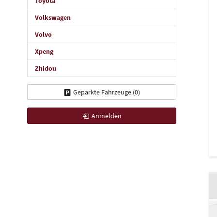
Toyota
Volkswagen
Volvo
Xpeng
Zhidou
Geparkte Fahrzeuge (
0
)
Anmelden