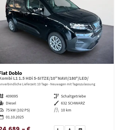
Fiat Doblo
Kombi L1 1.5 HDi 5-SITZE/10"NAVI/180°/LED/
unverbindliche Lieferzeit:
10 Tage
Neuwagen mit Tageszulassung
Fahrzeugnr.
409095
Getriebe
Schaltgetriebe
Kraftstoff
Diesel
Außenfarbe
632 SCHWARZ
Leistung
75 kW (102 PS)
Kilometerstand
10 km
01.10.2025
24.689,– €
en
Wir rufen Sie an
PDF-Datei, Fahrzeugexposé drucken
Drucken, parken oder vergleiche