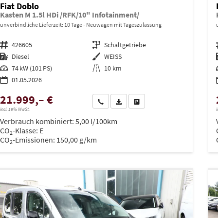
Fiat Doblo
Kasten M 1.5l HDi /RFK/10" Infotainment/
unverbindliche Lieferzeit:
10 Tage
Neuwagen mit Tageszulassung
Fahrzeugnr.
426605
Getriebe
Schaltgetriebe
Kraftstoff
Diesel
Außenfarbe
WEISS
Leistung
74 kW (101 PS)
Kilometerstand
10 km
01.05.2026
21.999,– €
Wir rufen Sie an
PDF-Datei, Fahrzeugexposé drucken
Drucken, parken oder vergleich
incl. 19% MwSt.
i
Verbrauch kombiniert:
5,00 l/100km
CO
-Klasse:
E
2
CO
-Emissionen:
150,00 g/km
2