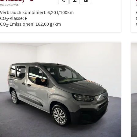
incl. 19% MwSt.
i
Verbrauch kombiniert:
6,20 l/100km
CO
-Klasse:
F
2
CO
-Emissionen:
162,00 g/km
2