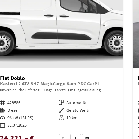
Fiat Doblo
Kasten L2 AT8 SHZ MagicCargo Kam PDC CarPl
unverbindliche Lieferzeit:
10 Tage
Fahrzeug mit Tageszulassung
Fahrzeugnr.
428586
Getriebe
Automatik
Kraftstoff
Diesel
Außenfarbe
Gelato Weiß
Leistung
96 kW (131 PS)
Kilometerstand
10 km
31.07.2026
24.221,– €
Wir rufen Sie an
PDF-Datei, Fahrzeugexposé drucken
Drucken, parken oder vergleich