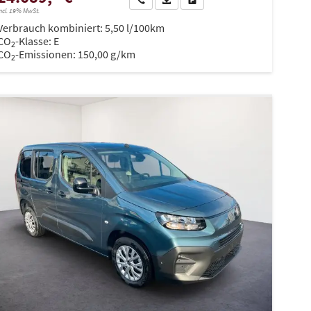
ncl. 19% MwSt.
Verbrauch kombiniert:
5,50 l/100km
CO
-Klasse:
E
2
CO
-Emissionen:
150,00 g/km
2