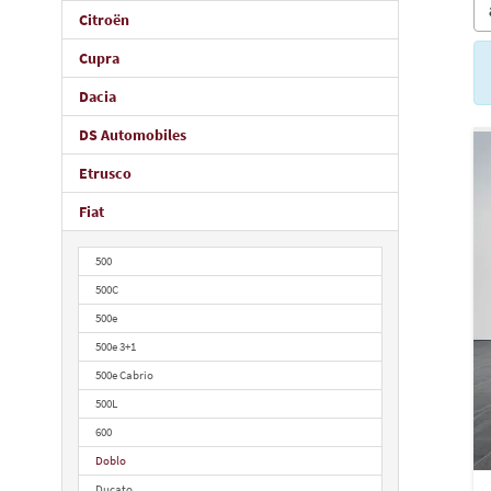
Citroën
Cupra
Dacia
DS Automobiles
Etrusco
Fiat
500
500C
500e
500e 3+1
500e Cabrio
500L
600
Doblo
Ducato