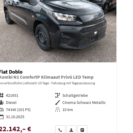
Fiat Doblo
Kombi N1 ComfortP Klimaaut PrivG LED Temp
unverbindliche Lieferzeit:
10 Tage
Fahrzeug mit Tageszulassung
Fahrzeugnr.
421651
Getriebe
Schaltgetriebe
Kraftstoff
Diesel
Außenfarbe
Cinema Schwarz Metallic
Leistung
74 kW (101 PS)
Kilometerstand
10 km
31.10.2025
22.142,– €
en
Wir rufen Sie an
PDF-Datei, Fahrzeugexposé drucken
Drucken, parken oder vergleiche