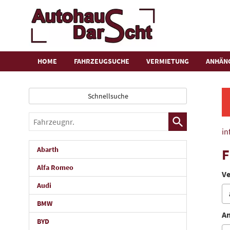
HOME
FAHRZEUGSUCHE
VERMIETUNG
ANHÄN
Schnellsuche
Fahrzeugnr.
in
Abarth
F
Alfa Romeo
Ve
Audi
BMW
An
BYD