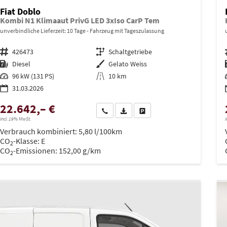
Fiat Doblo
Kombi N1 Klimaaut PrivG LED 3xIso CarP Tem
unverbindliche Lieferzeit:
10 Tage
Fahrzeug mit Tageszulassung
Fahrzeugnr.
426473
Getriebe
Schaltgetriebe
Kraftstoff
Diesel
Außenfarbe
Gelato Weiss
Leistung
96 kW (131 PS)
Kilometerstand
10 km
31.03.2026
22.642,– €
Wir rufen Sie an
PDF-Datei, Fahrzeugexposé drucken
Drucken, parken oder vergleich
incl. 19% MwSt.
i
Verbrauch kombiniert:
5,80 l/100km
CO
-Klasse:
E
2
CO
-Emissionen:
152,00 g/km
2