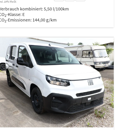
ncl. 19% MwSt.
Verbrauch kombiniert:
5,50 l/100km
CO
-Klasse:
E
2
CO
-Emissionen:
144,00 g/km
2