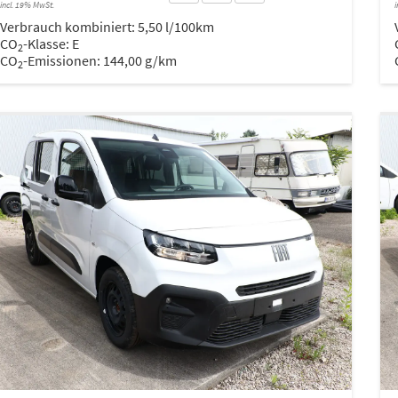
incl. 19% MwSt.
i
Verbrauch kombiniert:
5,50 l/100km
CO
-Klasse:
E
2
CO
-Emissionen:
144,00 g/km
2