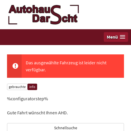
Menü
Das ausgewählte Fahrzeug ist leider nicht
verfügbar.
gebrauchte
info
%configuratorstep%
Gute Fahrt wünscht Ihnen AHD.
Schnellsuche