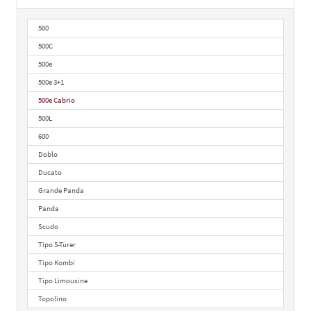
500
500C
500e
500e 3+1
500e Cabrio
500L
600
Doblo
Ducato
Grande Panda
Panda
Scudo
Tipo 5-Türer
Tipo Kombi
Tipo Limousine
Topolino