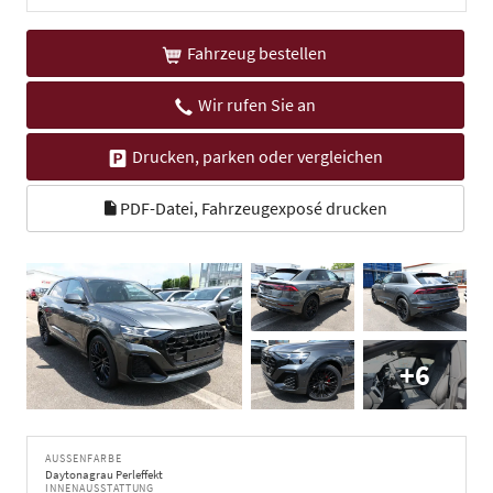
Fahrzeug bestellen
Wir rufen Sie an
Drucken, parken oder vergleichen
PDF-Datei, Fahrzeugexposé drucken
+6
AUSSENFARBE
Daytonagrau Perleffekt
INNENAUSSTATTUNG