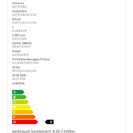
Schwarz
GETRIEBE
Automatik
ANTRIEBSACHSE
Allrad
PARTIKELFILTER
1
HUBRAUM
2.967 ccm
LEISTUNG
210 kW (286 PS)
KRAFTSTOFF
Diesel
KATEGORIE
SUV/Geländewagen/Pickup
KILOMETERSTAND
10 km
ERSTZULASSUNG
25.06.2026
ZUSTAND
unfallfrei
Verbrauch kombiniert:
8,50 l/100km