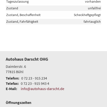
Tageszulassung
vorhanden
Zustand
unfallfrei
Zustand, Beschaffenheit
Scheckheftgepflegt
Zustand, Fahrfähigkeit
fahrtauglich
Autohaus Darscht OHG
Daimlerstr. 6
77815
Bühl
Telefon:
0 72 23 - 915 234
Telefax:
0 72 23 - 915 943 4
E-Mail:
info@autohaus-darscht.de
Öffnungszeiten