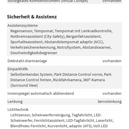
Volldigitales Kombiinstrument (Virtual Cockpit)
vorhanden
Sicherheit & Assistenz
Assistenzsysteme
Regensensor, Tempomat, Tempomat mit Lenkradkontrolle,
Notbremsassistent (City-Safety), Berganfahrassistent,
Spurhalteassistent, Abstandstempomat adaptiv (ACC),
Verkehrzeichenerkennung, Notrufsystem, Abstandswarner,
Geschwindigkeitsbegrenzer
Diebstahl-Alarmanlage
vorhanden
Einparkhilfe
Selbstlenkendes System, Park Distance Control vorne, Park
Distance Control hinten, Rückfahrkamera, 360°-Kamera
(Surround View)
Innenspiegel automatisch abblendend
vorhanden
Lenkung
Servolenkung
Lichttechnik
Lichtsensor, Scheinwerferreinigung, Tagfahrlicht, LED-
Scheinwerfer, Fernlichtassistent, LED-Tagfahrlicht, Laserlicht,
Blendfreies Fernlicht, Kurvenlicht, adaptiv (AFS), Voll-LED