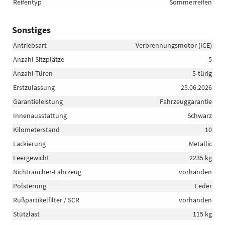
Reifentyp
Sommerreifen
Sonstiges
Antriebsart
Verbrennungsmotor (ICE)
Anzahl Sitzplätze
5
Anzahl Türen
5-türig
Erstzulassung
25.06.2026
Garantieleistung
Fahrzeuggarantie
Innenausstattung
Schwarz
Kilometerstand
10
Lackierung
Metallic
Leergewicht
2235 kg
Nichtraucher-Fahrzeug
vorhanden
Polsterung
Leder
Rußpartikelfilter / SCR
vorhanden
Stützlast
115 kg