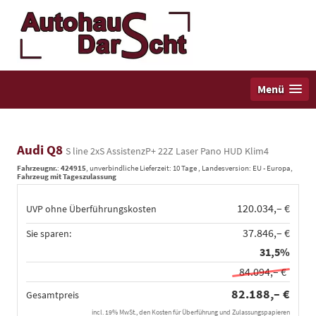
Menü
Audi Q8
S line 2xS AssistenzP+ 22Z Laser Pano HUD Klim4
Fahrzeugnr.
:
424915
, unverbindliche Lieferzeit:
10 Tage
, Landesversion: EU - Europa,
Fahrzeug mit Tageszulassung
120.034,– €
UVP ohne Überführungskosten
37.846,– €
Sie sparen:
31,5%
84.094,– €
82.188,– €
Gesamtpreis
incl. 19% MwSt., den Kosten für Überführung und Zulassungspapieren