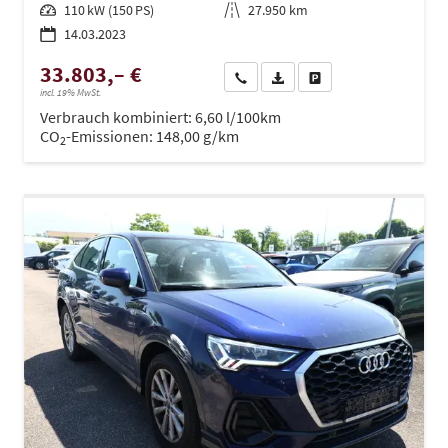
Leistung
110 kW (150 PS)
Kilometerstand
27.950 km
14.03.2023
33.803,– €
Wir rufen Sie an
PDF-Datei, Fahrzeugexposé dru
Drucken, parken oder ve
incl. 19% MwSt.
Verbrauch kombiniert:
6,60 l/100km
CO
-Emissionen:
148,00 g/km
2