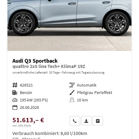
Audi Q3 Sportback
quattro 2xS line Tech+ KlimaP 19Z
unverbindliche Lieferzeit:
10 Tage
Fahrzeug mit Tageszulassung
Fahrzeugnr.
426521
Getriebe
Automatik
Kraftstoff
Benzin
Außenfarbe
Pfeilgrau Perleffekt
Leistung
195 kW (265 PS)
Kilometerstand
10 km
26.06.2026
51.613,– €
Wir rufen Sie an
PDF-Datei, Fahrzeugexposé dru
Drucken, parken oder ve
incl. 19% MwSt.
Verbrauch kombiniert:
8,60 l/100km