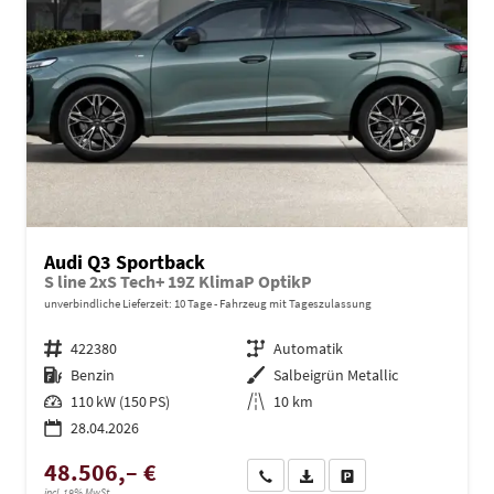
Audi Q3 Sportback
S line 2xS Tech+ 19Z KlimaP OptikP
unverbindliche Lieferzeit:
10 Tage
Fahrzeug mit Tageszulassung
Fahrzeugnr.
422380
Getriebe
Automatik
Kraftstoff
Benzin
Außenfarbe
Salbeigrün Metallic
Leistung
110 kW (150 PS)
Kilometerstand
10 km
28.04.2026
48.506,– €
Wir rufen Sie an
PDF-Datei, Fahrzeugexposé dru
Drucken, parken oder ve
incl. 19% MwSt.