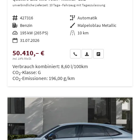
unverbindliche Lieferzeit:
10 Tage
Fahrzeug mit Tageszulassung
Fahrzeugnr.
427316
Getriebe
Automatik
Kraftstoff
Benzin
Außenfarbe
Malpeloblau Metallic
Leistung
195 kW (265 PS)
Kilometerstand
10 km
31.07.2026
50.410,– €
Wir rufen Sie an
PDF-Datei, Fahrzeugexposé dru
Drucken, parken oder ve
incl. 19% MwSt.
Verbrauch kombiniert:
8,60 l/100km
CO
-Klasse:
G
2
CO
-Emissionen:
196,00 g/km
2