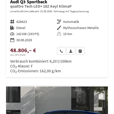
Audi Q3 Sportback
quattro Tech LED+ 18Z Keyl KlimaP
unverbindliche Lieferzeit:
31.08.2026
Fahrzeug mit Tageszulassung
Fahrzeugnr.
428423
Getriebe
Automatik
Kraftstoff
Diesel
Außenfarbe
Mythosschwarz Metallic
Leistung
142 kW (193 PS)
Kilometerstand
10 km
30.06.2026
48.806,– €
Wir rufen Sie an
PDF-Datei, Fahrzeugexposé dru
Drucken, parken oder ve
incl. 19% MwSt.
Verbrauch kombiniert:
6,20 l/100km
CO
-Klasse:
F
2
CO
-Emissionen:
162,00 g/km
2