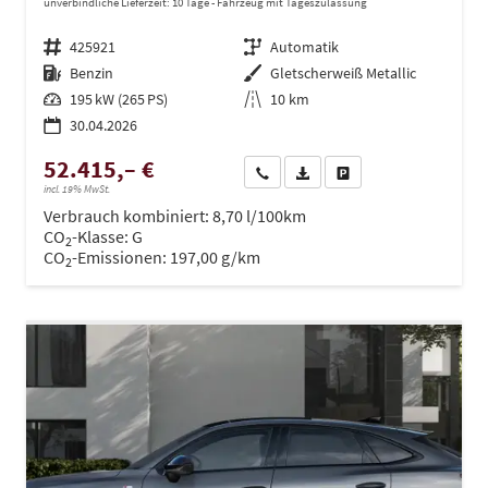
unverbindliche Lieferzeit:
10 Tage
Fahrzeug mit Tageszulassung
Fahrzeugnr.
425921
Getriebe
Automatik
Kraftstoff
Benzin
Außenfarbe
Gletscherweiß Metallic
Leistung
195 kW (265 PS)
Kilometerstand
10 km
30.04.2026
52.415,– €
Wir rufen Sie an
PDF-Datei, Fahrzeugexposé dru
Drucken, parken oder ve
incl. 19% MwSt.
Verbrauch kombiniert:
8,70 l/100km
CO
-Klasse:
G
2
CO
-Emissionen:
197,00 g/km
2