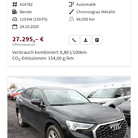
Fahrzeugnr.
414782
Getriebe
Automatik
Kraftstoff
Benzin
Außenfarbe
Chronosgrau Metallic
Leistung
110 kW (150 PS)
Kilometerstand
64.050 km
28.10.2020
27.295,– €
Wir rufen Sie an
PDF-Datei, Fahrzeugexposé dru
Drucken, parken oder ve
Differenzbesteuert
Verbrauch kombiniert:
6,80 l/100km
CO
-Emissionen:
154,00 g/km
2