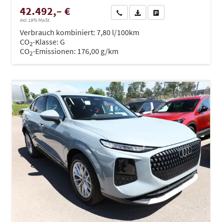
42.492,– €
Wir rufen Sie an
PDF-Datei, Fahrzeugexposé dru
Drucken, parken oder ve
incl. 19% MwSt.
Verbrauch kombiniert:
7,80 l/100km
CO
-Klasse:
G
2
CO
-Emissionen:
176,00 g/km
2