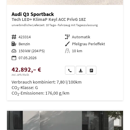
Audi Q3 Sportback
Tech LED+ KlimaP Keyl ACC PrivG 18Z
unverbindliche Lieferzeit:
10 Tage
Fahrzeug mit Tageszulassung
Fahrzeugnr.
423314
Getriebe
Automatik
Kraftstoff
Benzin
Außenfarbe
Pfeilgrau Perleffekt
Leistung
150 kW (204 PS)
Kilometerstand
10 km
07.05.2026
42.892,– €
Wir rufen Sie an
PDF-Datei, Fahrzeugexposé dru
Drucken, parken oder ve
incl. 19% MwSt.
Verbrauch kombiniert:
7,80 l/100km
CO
-Klasse:
G
2
CO
-Emissionen:
176,00 g/km
2