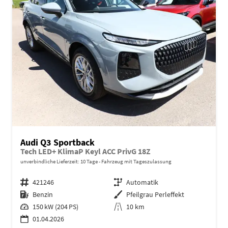
Audi Q3 Sportback
Tech LED+ KlimaP Keyl ACC PrivG 18Z
unverbindliche Lieferzeit:
10 Tage
Fahrzeug mit Tageszulassung
Fahrzeugnr.
421246
Getriebe
Automatik
Kraftstoff
Benzin
Außenfarbe
Pfeilgrau Perleffekt
Leistung
150 kW (204 PS)
Kilometerstand
10 km
01.04.2026