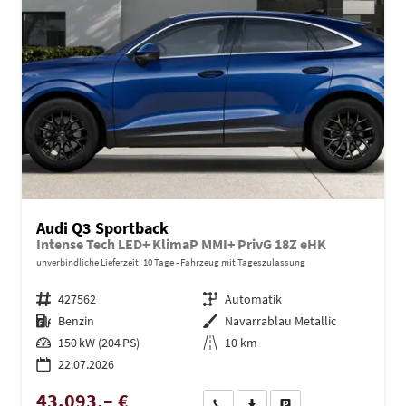
Audi Q3 Sportback
Intense Tech LED+ KlimaP MMI+ PrivG 18Z eHK
unverbindliche Lieferzeit:
10 Tage
Fahrzeug mit Tageszulassung
Fahrzeugnr.
427562
Getriebe
Automatik
Kraftstoff
Benzin
Außenfarbe
Navarrablau Metallic
Leistung
150 kW (204 PS)
Kilometerstand
10 km
22.07.2026
43.093,– €
Wir rufen Sie an
PDF-Datei, Fahrzeugexposé dru
Drucken, parken oder ve