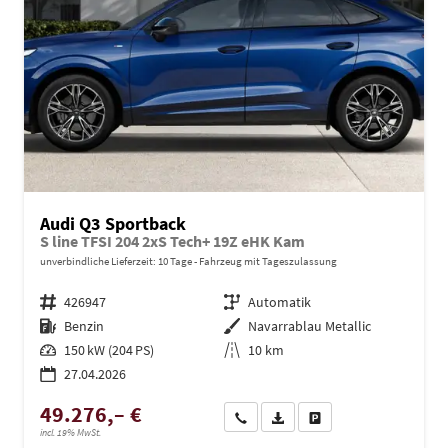
Audi Q3 Sportback
S line TFSI 204 2xS Tech+ 19Z eHK Kam
unverbindliche Lieferzeit:
10 Tage
Fahrzeug mit Tageszulassung
Fahrzeugnr.
426947
Getriebe
Automatik
Kraftstoff
Benzin
Außenfarbe
Navarrablau Metallic
Leistung
150 kW (204 PS)
Kilometerstand
10 km
27.04.2026
49.276,– €
Wir rufen Sie an
PDF-Datei, Fahrzeugexposé dru
Drucken, parken oder ve
incl. 19% MwSt.