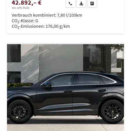
42.892,– €
Wir rufen Sie an
PDF-Datei, Fahrzeugexposé dru
Drucken, parken oder ve
incl. 19% MwSt.
Verbrauch kombiniert:
7,80 l/100km
CO
-Klasse:
G
2
CO
-Emissionen:
176,00 g/km
2