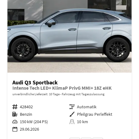
Audi Q3 Sportback
Intense Tech LED+ KlimaP PrivG MMI+ 18Z eHK
unverbindliche Lieferzeit:
10 Tage
Fahrzeug mit Tageszulassung
Fahrzeugnr.
428402
Getriebe
Automatik
Kraftstoff
Benzin
Außenfarbe
Pfeilgrau Perleffekt
Leistung
150 kW (204 PS)
Kilometerstand
10 km
29.06.2026