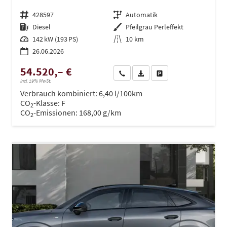
Fahrzeugnr.
428597
Getriebe
Automatik
Kraftstoff
Diesel
Außenfarbe
Pfeilgrau Perleffekt
Leistung
142 kW (193 PS)
Kilometerstand
10 km
26.06.2026
54.520,– €
Wir rufen Sie an
PDF-Datei, Fahrzeugexposé dru
Drucken, parken oder ve
incl. 19% MwSt.
Verbrauch kombiniert:
6,40 l/100km
CO
-Klasse:
F
2
CO
-Emissionen:
168,00 g/km
2