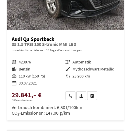
Audi Q3 Sportback
35 1.5 TFSI 150 S-tronic MMI LED
unverbindliche Lieferzeit:
10 Tage
Gebrauchtwagen
Fahrzeugnr.
423076
Getriebe
Automatik
Kraftstoff
Benzin
Außenfarbe
Mythosschwarz Metallic
Leistung
110 kW (150 PS)
Kilometerstand
23.900 km
30.07.2021
29.841,– €
Wir rufen Sie an
PDF-Datei, Fahrzeugexposé dru
Drucken, parken oder ve
Differenzbesteuert
Verbrauch kombiniert:
6,50 l/100km
CO
-Emissionen:
147,00 g/km
2