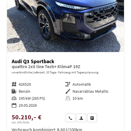
Audi Q3 Sportback
quattro 2xS line Tech+ KlimaP 19Z
unverbindliche Lieferzeit:
10 Tage
Fahrzeug mit Tageszulassung
Fahrzeugnr.
426520
Getriebe
Automatik
Kraftstoff
Benzin
Außenfarbe
Navarrablau Metallic
Leistung
195 kW (265 PS)
Kilometerstand
10 km
29.05.2026
50.210,– €
Wir rufen Sie an
PDF-Datei, Fahrzeugexposé dru
Drucken, parken oder ve
incl. 19% MwSt.
Verbrauch kombiniert:
8,60 l/100km