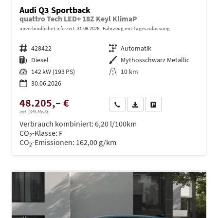
Audi Q3 Sportback
quattro Tech LED+ 18Z Keyl KlimaP
unverbindliche Lieferzeit:
31.08.2026
Fahrzeug mit Tageszulassung
Fahrzeugnr.
428422
Getriebe
Automatik
Kraftstoff
Diesel
Außenfarbe
Mythosschwarz Metallic
Leistung
142 kW (193 PS)
Kilometerstand
10 km
30.06.2026
48.205,– €
Wir rufen Sie an
PDF-Datei, Fahrzeugexposé dru
Drucken, parken oder ve
incl. 19% MwSt.
Verbrauch kombiniert:
6,20 l/100km
CO
-Klasse:
F
2
CO
-Emissionen:
162,00 g/km
2