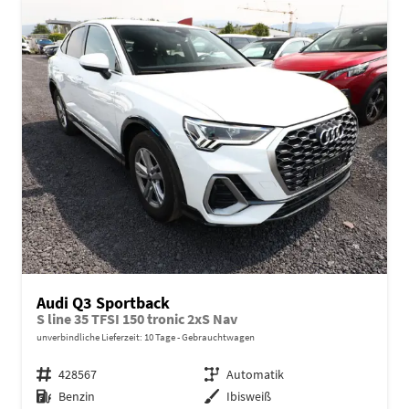
Audi Q3 Sportback
S line 35 TFSI 150 tronic 2xS Nav
unverbindliche Lieferzeit:
10 Tage
Gebrauchtwagen
Fahrzeugnr.
428567
Getriebe
Automatik
Kraftstoff
Benzin
Außenfarbe
Ibisweiß