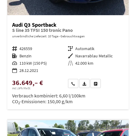
Audi Q3 Sportback
S line 35 TFSI 150 tronic Pano
unverbindliche Lieferzeit:
10 Tage
Gebrauchtwagen
Fahrzeugnr.
426559
Getriebe
Automatik
Kraftstoff
Benzin
Außenfarbe
Navarrablau Metallic
Leistung
110 kW (150 PS)
Kilometerstand
42.000 km
28.12.2021
36.649,– €
Wir rufen Sie an
PDF-Datei, Fahrzeugexposé dru
Drucken, parken oder ve
incl. 19% MwSt.
Verbrauch kombiniert:
6,60 l/100km
CO
-Emissionen:
150,00 g/km
2