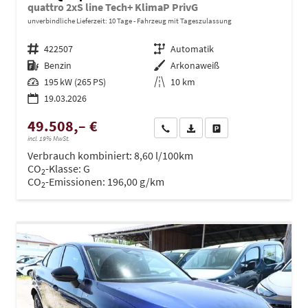
quattro 2xS line Tech+ KlimaP PrivG
unverbindliche Lieferzeit:
10 Tage
Fahrzeug mit Tageszulassung
Fahrzeugnr.
422507
Getriebe
Automatik
Kraftstoff
Benzin
Außenfarbe
Arkonaweiß
Leistung
195 kW (265 PS)
Kilometerstand
10 km
19.03.2026
49.508,– €
Wir rufen Sie an
PDF-Datei, Fahrzeugexposé dru
Drucken, parken oder ve
incl. 19% MwSt.
Verbrauch kombiniert:
8,60 l/100km
CO
-Klasse:
G
2
CO
-Emissionen:
196,00 g/km
2