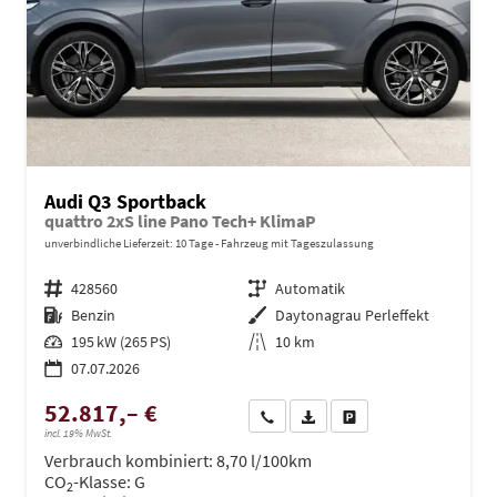
Audi Q3 Sportback
quattro 2xS line Pano Tech+ KlimaP
unverbindliche Lieferzeit:
10 Tage
Fahrzeug mit Tageszulassung
Fahrzeugnr.
428560
Getriebe
Automatik
Kraftstoff
Benzin
Außenfarbe
Daytonagrau Perleffekt
Leistung
195 kW (265 PS)
Kilometerstand
10 km
07.07.2026
52.817,– €
Wir rufen Sie an
PDF-Datei, Fahrzeugexposé dru
Drucken, parken oder ve
incl. 19% MwSt.
Verbrauch kombiniert:
8,70 l/100km
CO
-Klasse:
G
2