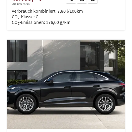
incl. 19% MwSt.
Verbrauch kombiniert:
7,80 l/100km
CO
-Klasse:
G
2
CO
-Emissionen:
176,00 g/km
2