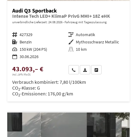
Audi Q3 Sportback
Intense Tech LED+ KlimaP PrivG MMI+ 18Z eHK
unverbindliche Lieferzeit:
24.08.2026
Fahrzeug mit Tageszulassung
Fahrzeugnr.
427329
Getriebe
Automatik
Kraftstoff
Benzin
Außenfarbe
Mythosschwarz Metallic
Leistung
150 kW (204 PS)
Kilometerstand
10 km
30.06.2026
43.093,– €
Wir rufen Sie an
PDF-Datei, Fahrzeugexposé dru
Drucken, parken oder ve
incl. 19% MwSt.
Verbrauch kombiniert:
7,80 l/100km
CO
-Klasse:
G
2
CO
-Emissionen:
176,00 g/km
2