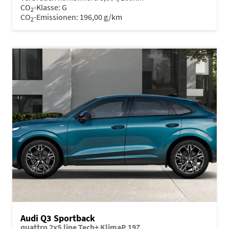
CO
-Klasse:
G
2
CO
-Emissionen:
196,00 g/km
2
Audi Q3 Sportback
quattro 2xS line Tech+ KlimaP 19Z