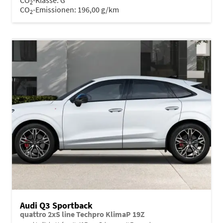
CO
-Klasse:
G
2
CO
-Emissionen:
196,00 g/km
2
Audi Q3 Sportback
quattro 2xS line Techpro KlimaP 19Z