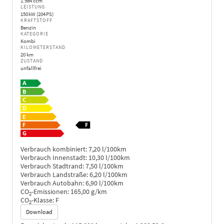
1.984 ccm
LEISTUNG
150 kW (204 PS)
KRAFTSTOFF
Benzin
KATEGORIE
Kombi
KILOMETERSTAND
20 km
ZUSTAND
unfallfrei
Verbrauch kombiniert:
7,20 l/100km
Verbrauch Innenstadt:
10,30 l/100km
Verbrauch Stadtrand:
7,50 l/100km
Verbrauch Landstraße:
6,20 l/100km
Verbrauch Autobahn:
6,90 l/100km
CO
-Emissionen:
165,00 g/km
2
CO
-Klasse:
F
2
Download