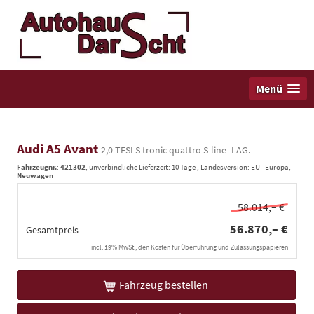
Menü
Audi A5 Avant
2,0 TFSI S tronic quattro S-line -LAG.
Fahrzeugnr.
:
421302
, unverbindliche Lieferzeit:
10 Tage
, Landesversion: EU - Europa,
Neuwagen
58.014,– €
56.870,– €
Gesamtpreis
incl. 19% MwSt., den Kosten für Überführung und Zulassungspapieren
Fahrzeug bestellen