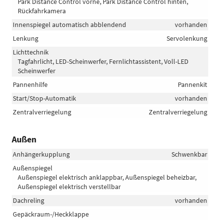
Park Distance Control vorne, Park Distance Control hinten,
Rückfahrkamera
Innenspiegel automatisch abblendend
vorhanden
Lenkung
Servolenkung
Lichttechnik
Tagfahrlicht, LED-Scheinwerfer, Fernlichtassistent, Voll-LED
Scheinwerfer
Pannenhilfe
Pannenkit
Start/Stop-Automatik
vorhanden
Zentralverriegelung
Zentralverriegelung
Außen
Anhängerkupplung
Schwenkbar
Außenspiegel
Außenspiegel elektrisch anklappbar, Außenspiegel beheizbar,
Außenspiegel elektrisch verstellbar
Dachreling
vorhanden
Gepäckraum-/Heckklappe