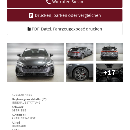
Wir rufen Sie an
Drucken, parken oder vergleichen
PDF-Datei, Fahrzeugexposé drucken
+17
AUSSENFARBE
Daytonagrau Metallic (6Y)
INNENAUSSTATTUNG
Schwarz
GETRIEBE
Automatik
ANTRIEBSACHSE
Allrad
HUBRAUM