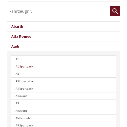
Fahrzeugnr.
Abarth
Alfa Romeo
Audi
A1
A1 Sportback
A3
A3 Limousine
A3 Sportback
A4 Avant
A5
A5 Avant
A5 Cabriolet
A5 Sportback