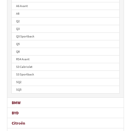
A6 Avant
A8
Q2
Q3
Q3 Sportback
Q5
Q8
RS4 Avant
S3 Cabriolet
S3 Sportback
SQ2
SQ5
BMW
BYD
Citroën