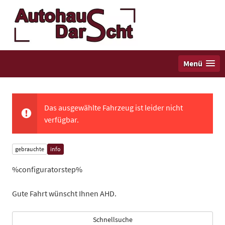
Menü
Das ausgewählte Fahrzeug ist leider nicht
verfügbar.
gebrauchte
info
%configuratorstep%
Gute Fahrt wünscht Ihnen AHD.
Schnellsuche