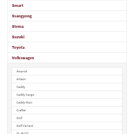
Smart
Ssangyong
Stema
Suzuki
Toyota
Volkswagen
Amarok
Arteon
Caddy
Caddy Cargo
Caddy Maxi
Crafter
Golf
Golf Variant
ID. BUZZ