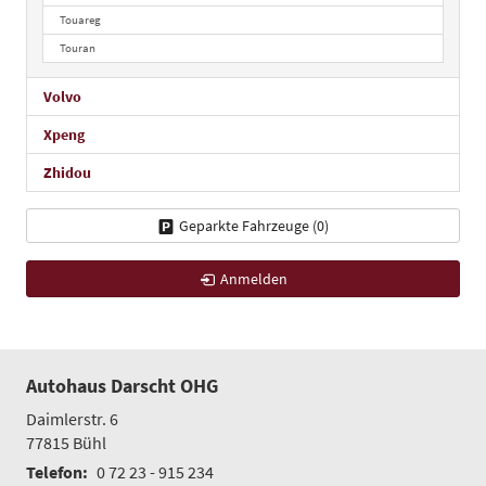
Touareg
Touran
Volvo
Xpeng
Zhidou
Geparkte Fahrzeuge (
0
)
Anmelden
Autohaus Darscht OHG
Daimlerstr. 6
77815
Bühl
Telefon:
0 72 23 - 915 234