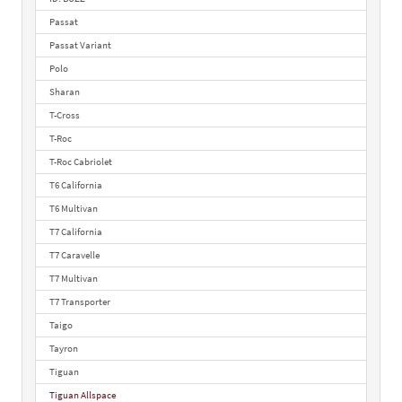
Passat
Passat Variant
Polo
Sharan
T-Cross
T-Roc
T-Roc Cabriolet
T6 California
T6 Multivan
T7 California
T7 Caravelle
T7 Multivan
T7 Transporter
Taigo
Tayron
Tiguan
Tiguan Allspace