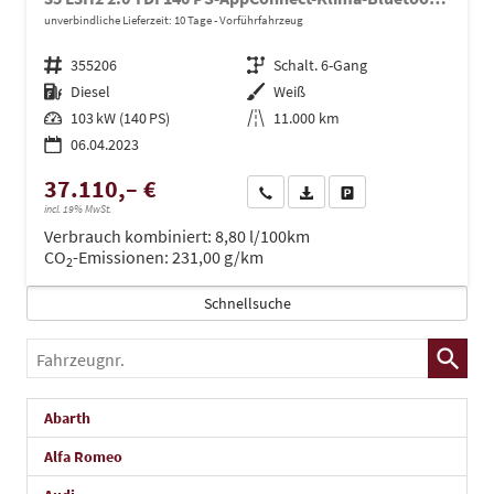
unverbindliche Lieferzeit:
10 Tage
Vorführfahrzeug
Fahrzeugnr.
355206
Getriebe
Schalt. 6-Gang
Kraftstoff
Diesel
Außenfarbe
Weiß
Leistung
103 kW (140 PS)
Kilometerstand
11.000 km
06.04.2023
37.110,– €
Wir rufen Sie an
PDF-Datei, Fahrzeugexposé dru
Drucken, parken oder ve
incl. 19% MwSt.
Verbrauch kombiniert:
8,80 l/100km
CO
-Emissionen:
231,00 g/km
2
Schnellsuche
Fahrzeugnr.
Abarth
Alfa Romeo