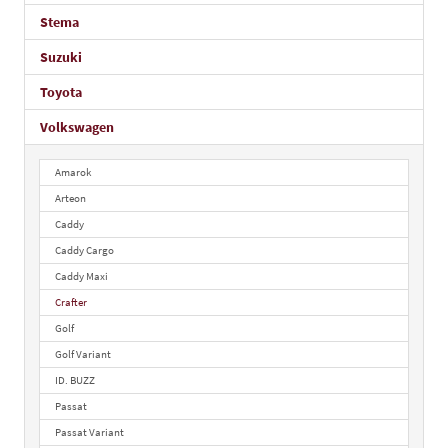
Stema
Suzuki
Toyota
Volkswagen
Amarok
Arteon
Caddy
Caddy Cargo
Caddy Maxi
Crafter
Golf
Golf Variant
ID. BUZZ
Passat
Passat Variant