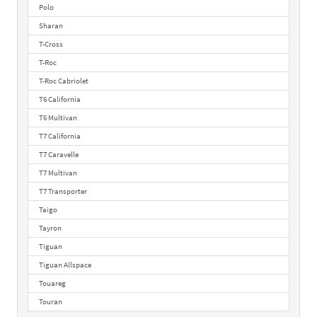
Polo
Sharan
T-Cross
T-Roc
T-Roc Cabriolet
T6 California
T6 Multivan
T7 California
T7 Caravelle
T7 Multivan
T7 Transporter
Taigo
Tayron
Tiguan
Tiguan Allspace
Touareg
Touran