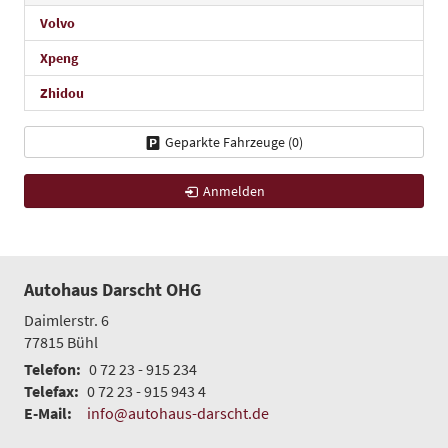
Volvo
Xpeng
Zhidou
Geparkte Fahrzeuge (
0
)
Anmelden
Autohaus Darscht OHG
Daimlerstr. 6
77815
Bühl
Telefon:
0 72 23 - 915 234
Telefax:
0 72 23 - 915 943 4
E-Mail:
info@autohaus-darscht.de