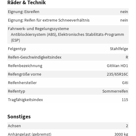
Räder & Technik
Eignung: Eisreifen
nein
Eignung: Reifen für extreme Schneeverhältnis
nein
Fahrwerk- und Regelungssysteme
Antiblockiersystem (ABS), Elektronisches Stabilitäts-Programm
(ESP)
Felgentyp
Stahlfelge
Reifen-Geschwindigkeitsindex
R
Reifenbezeichnung
GitiVan HD1
Reifengröße vorne
235/65R16C
Reifenhersteller
Giti
Reifentyp
Sommerreifen
Tragfähigkeitsindex
115
Sonstiges
Achsen
2
Anhängelast (gebremst)
3000 kg