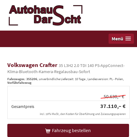
Menü
Volkswagen Crafter
35 L3H2 2.0 TDI 140 PS-AppConnect-
Klima-Bluetooth-Kamera-Regalausbau-Sofort
Fahrzeugnr.
:
355206
, unverbindliche Lieferzeit:
10 Tage
, Landesversion: PL - Polen,
Vorführfahrzeug
50.630,– €
37.110,– €
Gesamtpreis
incl. 19% MwSt., den Kosten für Überführung und Zulassungspapieren
Fahrzeug bestellen