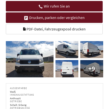
Wir rufen Sie an
Drucken, parken oder vergleichen
PDF-Datei, Fahrzeugexposé drucken
+9
AUSSENFARBE
Weiß
INNENAUSSTATTUNG
Anthrazit
GETRIEBE
Schalt. 6-Gang
ANTRIEBSACHSE