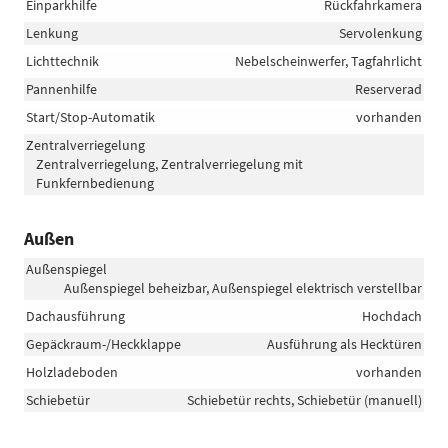
Einparkhilfe
Rückfahrkamera
Lenkung
Servolenkung
Lichttechnik
Nebelscheinwerfer, Tagfahrlicht
Pannenhilfe
Reserverad
Start/Stop-Automatik
vorhanden
Zentralverriegelung
Zentralverriegelung, Zentralverriegelung mit
Funkfernbedienung
Außen
Außenspiegel
Außenspiegel beheizbar, Außenspiegel elektrisch verstellbar
Dachausführung
Hochdach
Gepäckraum-/Heckklappe
Ausführung als Hecktüren
Holzladeboden
vorhanden
Schiebetür
Schiebetür rechts, Schiebetür (manuell)