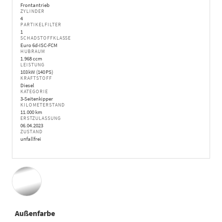
Frontantrieb
ZYLINDER
4
PARTIKELFILTER
1
SCHADSTOFFKLASSE
Euro 6d-ISC-FCM
HUBRAUM
1.968 ccm
LEISTUNG
103 kW (140 PS)
KRAFTSTOFF
Diesel
KATEGORIE
3-Seitenkipper
KILOMETERSTAND
11.000 km
ERSTZULASSUNG
06.04.2023
ZUSTAND
unfallfrei
Außenfarbe