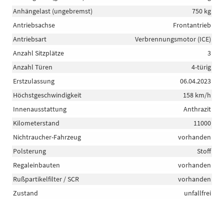
Anhängelast (ungebremst)
750 kg
Antriebsachse
Frontantrieb
Antriebsart
Verbrennungsmotor (ICE)
Anzahl Sitzplätze
3
Anzahl Türen
4-türig
Erstzulassung
06.04.2023
Höchstgeschwindigkeit
158 km/h
Innenausstattung
Anthrazit
Kilometerstand
11000
Nichtraucher-Fahrzeug
vorhanden
Polsterung
Stoff
Regaleinbauten
vorhanden
Rußpartikelfilter / SCR
vorhanden
Zustand
unfallfrei