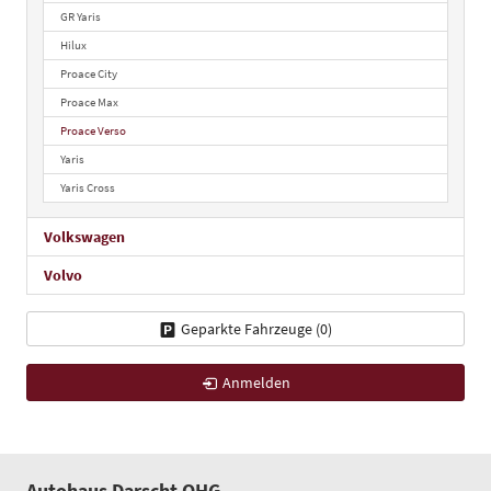
GR Yaris
Hilux
Proace City
Proace Max
Proace Verso
Yaris
Yaris Cross
Volkswagen
Volvo
Geparkte Fahrzeuge (
0
)
Anmelden
Autohaus Darscht OHG