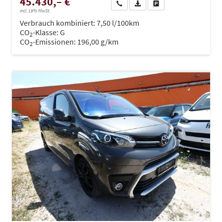
45.430,– €
Wir rufen Sie an
PDF-Datei, Fahrzeugexposé dru
Drucken, parken oder ve
incl. 19% MwSt.
Verbrauch kombiniert:
7,50 l/100km
CO
-Klasse:
G
2
CO
-Emissionen:
196,00 g/km
2