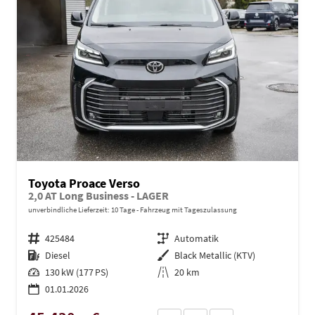
Toyota Proace Verso
2,0 AT Long Business - LAGER
unverbindliche Lieferzeit:
10 Tage
Fahrzeug mit Tageszulassung
Fahrzeugnr.
425484
Getriebe
Automatik
Kraftstoff
Diesel
Außenfarbe
Black Metallic (KTV)
Leistung
130 kW (177 PS)
Kilometerstand
20 km
01.01.2026