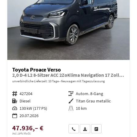
Toyota Proace Verso
2,0 D-4 L2 8-Sitzer ACC 2ZoKlima Navigation 17 Zoll Alufelgen Parksensoren Rückfahrkamera LED Scheinwerfer
unverbindliche Lieferzeit:
10 Tage
Neuwagen mit Tageszulassung
Fahrzeugnr.
427204
Getriebe
Autom. 8-Gang
Kraftstoff
Diesel
Außenfarbe
Titan Grau metallic
Leistung
130 kW (177 PS)
Kilometerstand
10 km
20.07.2026
47.936,– €
Wir rufen Sie an
PDF-Datei, Fahrzeugexposé dru
Drucken, parken oder ve
incl. 19% MwSt.