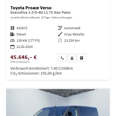
Toyota Proace Verso
Executive 2.0 D-4D L1 7S Nav Pano
unverbindliche Lieferzeit:
10 Tage
Gebrauchtwagen
Fahrzeugnr.
425672
Getriebe
Automatik
Kraftstoff
Diesel
Außenfarbe
Grau Metallic
Leistung
130 kW (177 PS)
Kilometerstand
23.250 km
22.02.2024
45.646,– €
Wir rufen Sie an
PDF-Datei, Fahrzeugexposé dru
Drucken, parken oder ve
Differenzbesteuert
Verbrauch kombiniert:
7,40 l/100km
CO
-Emissionen:
195,00 g/km
2