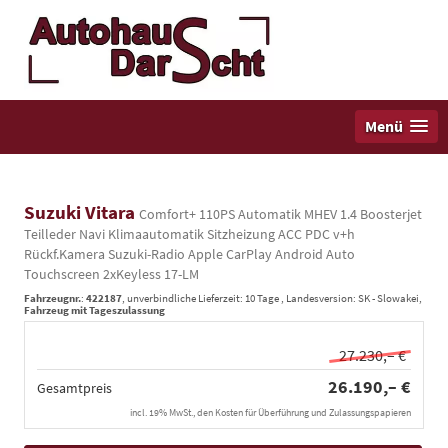
Menü
Suzuki Vitara
Comfort+ 110PS Automatik MHEV 1.4 Boosterjet
Teilleder Navi Klimaautomatik Sitzheizung ACC PDC v+h
Rückf.Kamera Suzuki-Radio Apple CarPlay Android Auto
Touchscreen 2xKeyless 17-LM
Fahrzeugnr.
:
422187
, unverbindliche Lieferzeit:
10 Tage
, Landesversion: SK - Slowakei,
Fahrzeug mit Tageszulassung
27.230,– €
26.190,– €
Gesamtpreis
incl. 19% MwSt., den Kosten für Überführung und Zulassungspapieren