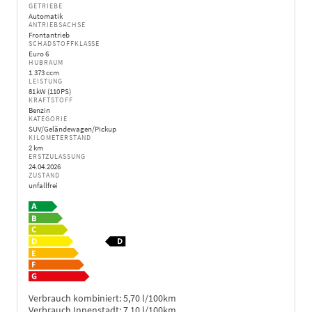
GETRIEBE
Automatik
ANTRIEBSACHSE
Frontantrieb
SCHADSTOFFKLASSE
Euro 6
HUBRAUM
1.373 ccm
LEISTUNG
81 kW (110 PS)
KRAFTSTOFF
Benzin
KATEGORIE
SUV/Geländewagen/Pickup
KILOMETERSTAND
2 km
ERSTZULASSUNG
24.04.2026
ZUSTAND
unfallfrei
Verbrauch kombiniert:
5,70 l/100km
Verbrauch Innenstadt:
7,10 l/100km