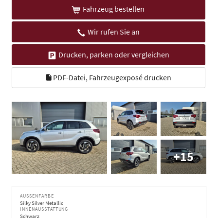
Fahrzeug bestellen
Wir rufen Sie an
Drucken, parken oder vergleichen
PDF-Datei, Fahrzeugexposé drucken
+15
AUSSENFARBE
Silky Silver Metallic
INNENAUSSTATTUNG
Schwarz