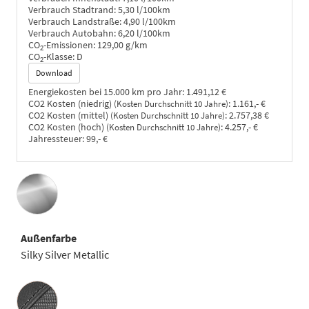
Verbrauch Stadtrand:
5,30 l/100km
Verbrauch Landstraße:
4,90 l/100km
Verbrauch Autobahn:
6,20 l/100km
CO
-Emissionen:
129,00 g/km
2
CO
-Klasse:
D
2
Download
Energiekosten bei 15.000 km pro Jahr:
1.491,12 €
CO2 Kosten (niedrig)
:
1.161,- €
(Kosten Durchschnitt 10 Jahre)
CO2 Kosten (mittel)
:
2.757,38 €
(Kosten Durchschnitt 10 Jahre)
CO2 Kosten (hoch)
:
4.257,- €
(Kosten Durchschnitt 10 Jahre)
Jahressteuer:
99,- €
Außenfarbe
Silky Silver Metallic
Innenausstattung