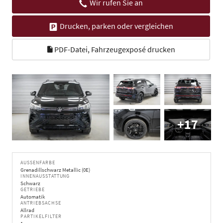
Wir rufen Sie an
Drucken, parken oder vergleichen
PDF-Datei, Fahrzeugexposé drucken
+17
AUSSENFARBE
Grenadillschwarz Metallic (0E)
INNENAUSSTATTUNG
Schwarz
GETRIEBE
Automatik
ANTRIEBSACHSE
Allrad
PARTIKELFILTER