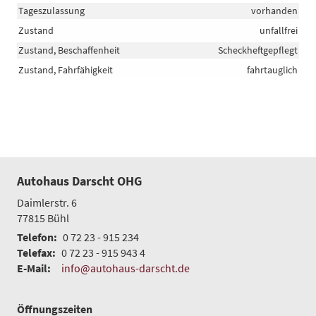
Tageszulassung
vorhanden
Zustand
unfallfrei
Zustand, Beschaffenheit
Scheckheftgepflegt
Zustand, Fahrfähigkeit
fahrtauglich
Autohaus Darscht OHG
Daimlerstr. 6
77815
Bühl
Telefon:
0 72 23 - 915 234
Telefax:
0 72 23 - 915 943 4
E-Mail:
info@autohaus-darscht.de
Öffnungszeiten