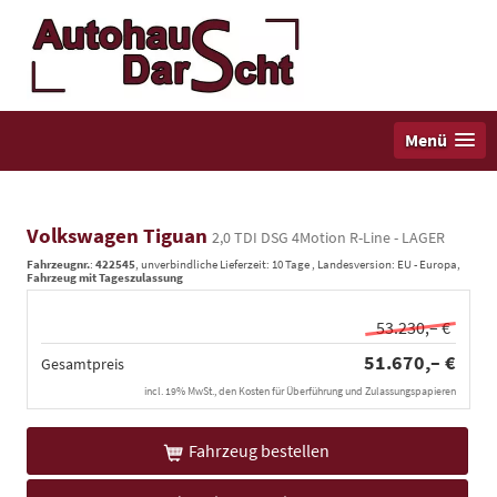
Menü
Volkswagen Tiguan
2,0 TDI DSG 4Motion R-Line - LAGER
Fahrzeugnr.
:
422545
, unverbindliche Lieferzeit:
10 Tage
, Landesversion: EU - Europa,
Fahrzeug mit Tageszulassung
53.230,– €
51.670,– €
Gesamtpreis
incl. 19% MwSt., den Kosten für Überführung und Zulassungspapieren
Fahrzeug bestellen