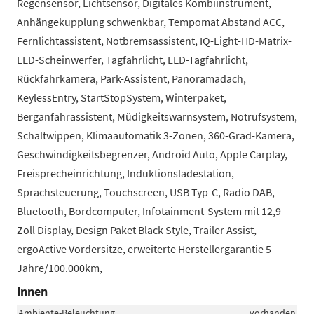
Regensensor, Lichtsensor, Digitales Kombiinstrument,
Anhängekupplung schwenkbar, Tempomat Abstand ACC,
Fernlichtassistent, Notbremsassistent, IQ-Light-HD-Matrix-
LED-Scheinwerfer, Tagfahrlicht, LED-Tagfahrlicht,
Rückfahrkamera, Park-Assistent, Panoramadach,
KeylessEntry, StartStopSystem, Winterpaket,
Berganfahrassistent, Müdigkeitswarnsystem, Notrufsystem,
Schaltwippen, Klimaautomatik 3-Zonen, 360-Grad-Kamera,
Geschwindigkeitsbegrenzer, Android Auto, Apple Carplay,
Freisprecheinrichtung, Induktionsladestation,
Sprachsteuerung, Touchscreen, USB Typ-C, Radio DAB,
Bluetooth, Bordcomputer, Infotainment-System mit 12,9
Zoll Display, Design Paket Black Style, Trailer Assist,
ergoActive Vordersitze, erweiterte Herstellergarantie 5
Jahre/100.000km,
Innen
Ambiente-Beleuchtung
vorhanden