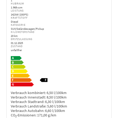
1
HUBRAUM
1.968 ccm
LEISTUNG
142 kW (193 PS)
KRAFTSTOFF
Diesel
KATEGORIE
SUV/Geländewagen/Pickup
KILOMETERSTAND
20 km
ERSTZULASSUNG
01.12.2025
ZUSTAND
unfallfrei
Verbrauch kombiniert:
6,50 l/100km
Verbrauch Innenstadt:
8,50 l/100km
Verbrauch Stadtrand:
6,30 l/100km
Verbrauch Landstraße:
5,60 l/100km
Verbrauch Autobahn:
6,60 l/100km
CO
-Emissionen:
171,00 g/km
2