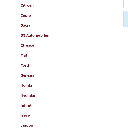
Citroën
Cupra
Dacia
DS Automobiles
Etrusco
Fiat
Ford
Genesis
Honda
Hyundai
Infiniti
Iveco
Jaecoo