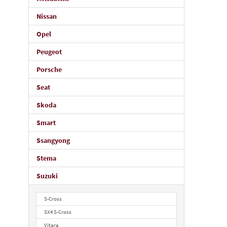
Nissan
Opel
Peugeot
Porsche
Seat
Skoda
Smart
Ssangyong
Stema
Suzuki
S-Cross
SX4 S-Cross
Vitara