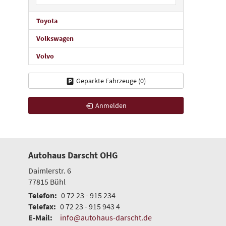
Toyota
Volkswagen
Volvo
Geparkte Fahrzeuge (
0
)
Anmelden
Autohaus Darscht OHG
Daimlerstr. 6
77815
Bühl
Telefon:
0 72 23 - 915 234
Telefax:
0 72 23 - 915 943 4
E-Mail:
info@autohaus-darscht.de