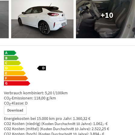
+10
Verbrauch kombiniert:
5,20 l/100km
CO
-Emissionen:
118,00 g/km
2
CO
-Klasse:
D
2
Download
Energiekosten bei 15.000 km pro Jahr:
1.360,32 €
CO2 Kosten (niedrig)
:
1.062,- €
(Kosten Durchschnitt 10 Jahre)
CO2 Kosten (mittel)
:
2.522,25 €
(Kosten Durchschnitt 10 Jahre)
CO2 Kosten (hoch)
:
3.894,- €
(Kosten Durchschnitt 10 Jahre)