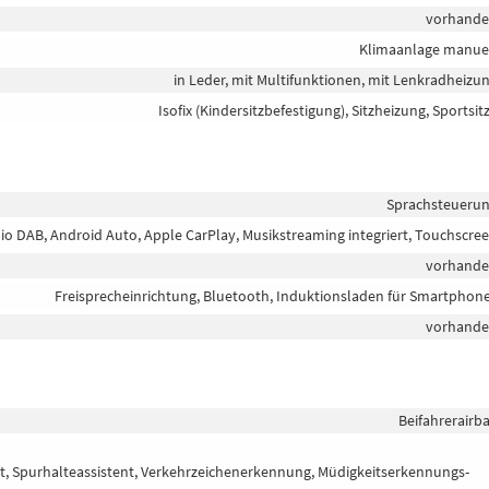
vorhand
Klimaanlage manue
in Leder, mit Multifunktionen, mit Lenkradheizu
Isofix (Kindersitzbefestigung), Sitzheizung, Sportsit
Sprachsteueru
adio DAB, Android Auto, Apple CarPlay, Musikstreaming integriert, Touchscre
vorhand
Freisprecheinrichtung, Bluetooth, Induktionsladen für Smartphon
vorhand
Beifahrerairb
nt, Spurhalteassistent, Verkehrzeichenerkennung, Müdigkeitserkennungs-