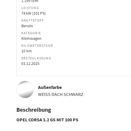
1.199 ccm
LEISTUNG
74 kW (101 PS)
KRAFTSTOFF
Benzin
KATEGORIE
Kleinwagen
KILOMETERSTAND
10 km
ERSTZULASSUNG
01.12.2025
Außenfarbe
WEISS DACH SCHWARZ
Beschreibung
OPEL CORSA 1.2 GS MIT 100 PS