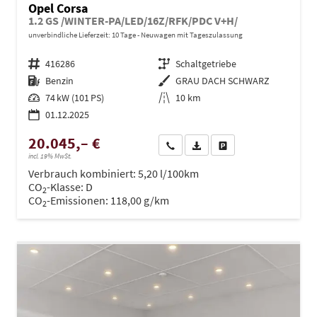
Opel Corsa
1.2 GS /WINTER-PA/LED/16Z/RFK/PDC V+H/
unverbindliche Lieferzeit:
10 Tage
Neuwagen mit Tageszulassung
Fahrzeugnr.
416286
Getriebe
Schaltgetriebe
Kraftstoff
Benzin
Außenfarbe
GRAU DACH SCHWARZ
Leistung
74 kW (101 PS)
Kilometerstand
10 km
01.12.2025
20.045,– €
Wir rufen Sie an
PDF-Datei, Fahrzeugexposé dru
Drucken, parken oder ve
incl. 19% MwSt.
Verbrauch kombiniert:
5,20 l/100km
CO
-Klasse:
D
2
CO
-Emissionen:
118,00 g/km
2