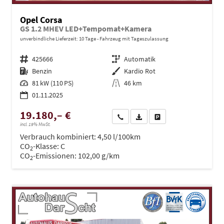
Opel Corsa
GS 1.2 MHEV LED+Tempomat+Kamera
unverbindliche Lieferzeit:
10 Tage
Fahrzeug mit Tageszulassung
Fahrzeugnr.
425666
Getriebe
Automatik
Kraftstoff
Benzin
Außenfarbe
Kardio Rot
Leistung
81 kW (110 PS)
Kilometerstand
46 km
01.11.2025
19.180,– €
Wir rufen Sie an
PDF-Datei, Fahrzeugexposé dru
Drucken, parken oder ve
incl. 19% MwSt.
Verbrauch kombiniert:
4,50 l/100km
CO
-Klasse:
C
2
CO
-Emissionen:
102,00 g/km
2