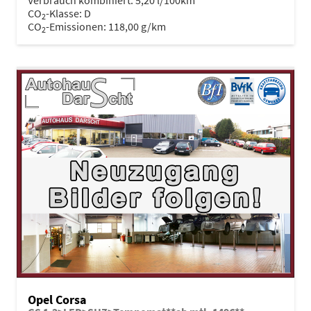
Verbrauch kombiniert:
5,20 l/100km
CO
-Klasse:
D
2
CO
-Emissionen:
118,00 g/km
2
Opel Corsa