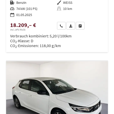
Kraftstoff
Benzin
Außenfarbe
WEISS
Leistung
74 kW (101 PS)
Kilometerstand
10 km
01.05.2025
18.209,– €
Wir rufen Sie an
PDF-Datei, Fahrzeugexposé dru
Drucken, parken oder ve
incl. 19% MwSt.
Verbrauch kombiniert:
5,20 l/100km
CO
-Klasse:
D
2
CO
-Emissionen:
118,00 g/km
2