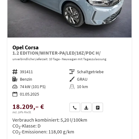
Opel Corsa
1.2 EDITION/WINTER-PA/LED/16Z/PDC H/
unverbindliche Lieferzeit:
10 Tage
Neuwagen mit Tageszulassung
Fahrzeugnr.
391411
Getriebe
Schaltgetriebe
Kraftstoff
Benzin
Außenfarbe
GRAU
Leistung
74 kW (101 PS)
Kilometerstand
10 km
01.05.2025
18.209,– €
Wir rufen Sie an
PDF-Datei, Fahrzeugexposé dru
Drucken, parken oder ve
incl. 19% MwSt.
Verbrauch kombiniert:
5,20 l/100km
CO
-Klasse:
D
2
CO
-Emissionen:
118,00 g/km
2