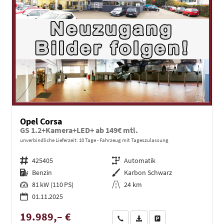
Opel Corsa
GS 1.2+Kamera+LED+ ab 149€ mtl.
unverbindliche Lieferzeit:
10 Tage
Fahrzeug mit Tageszulassung
Fahrzeugnr.
425405
Getriebe
Automatik
Kraftstoff
Benzin
Außenfarbe
Karbon Schwarz
Leistung
81 kW (110 PS)
Kilometerstand
24 km
01.11.2025
19.989,– €
Wir rufen Sie an
PDF-Datei, Fahrzeugexposé dru
Drucken, parken oder ve