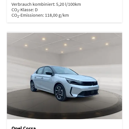
Verbrauch kombiniert:
5,20 l/100km
CO
-Klasse:
D
2
CO
-Emissionen:
118,00 g/km
2
Opel Corsa