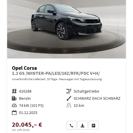
Opel Corsa
1.2 GS /WINTER-PA/LED/16Z/RFK/PDC V+H/
unverbindliche Lieferzeit:
10 Tage
Neuwagen mit Tageszulassung
Fahrzeugnr.
416288
Getriebe
Schaltgetriebe
Kraftstoff
Benzin
Außenfarbe
SCHWARZ DACH SCHWARZ
Leistung
74 kW (101 PS)
Kilometerstand
10 km
01.12.2025
20.045,– €
Wir rufen Sie an
PDF-Datei, Fahrzeugexposé dru
Drucken, parken oder ve
incl. 19% MwSt.