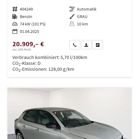
Fahrzeugnr.
404249
Getriebe
Automatik
Kraftstoff
Benzin
Außenfarbe
GRAU
Leistung
74 kW (101 PS)
Kilometerstand
10 km
01.04.2025
20.909,– €
Wir rufen Sie an
PDF-Datei, Fahrzeugexposé dru
Drucken, parken oder ve
incl. 19% MwSt.
Verbrauch kombiniert:
5,70 l/100km
CO
-Klasse:
D
2
CO
-Emissionen:
128,00 g/km
2