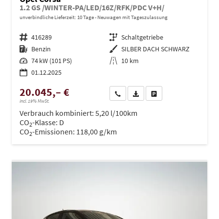
1.2 GS /WINTER-PA/LED/16Z/RFK/PDC V+H/
unverbindliche Lieferzeit:
10 Tage
Neuwagen mit Tageszulassung
Fahrzeugnr.
416289
Getriebe
Schaltgetriebe
Kraftstoff
Benzin
Außenfarbe
SILBER DACH SCHWARZ
Leistung
74 kW (101 PS)
Kilometerstand
10 km
01.12.2025
20.045,– €
Wir rufen Sie an
PDF-Datei, Fahrzeugexposé dru
Drucken, parken oder ve
incl. 19% MwSt.
Verbrauch kombiniert:
5,20 l/100km
CO
-Klasse:
D
2
CO
-Emissionen:
118,00 g/km
2