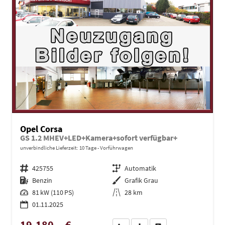
Opel Corsa
GS 1.2 MHEV+LED+Kamera+sofort verfügbar+
unverbindliche Lieferzeit:
10 Tage
Vorführwagen
Fahrzeugnr.
425755
Getriebe
Automatik
Kraftstoff
Benzin
Außenfarbe
Grafik Grau
Leistung
81 kW (110 PS)
Kilometerstand
28 km
01.11.2025
19.180,– €