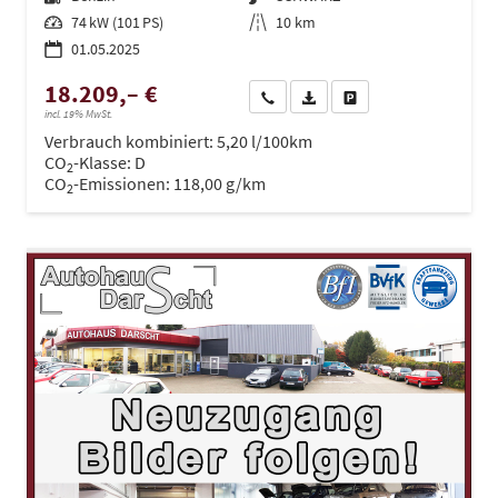
Leistung
74 kW (101 PS)
Kilometerstand
10 km
01.05.2025
18.209,– €
Wir rufen Sie an
PDF-Datei, Fahrzeugexposé dru
Drucken, parken oder ve
incl. 19% MwSt.
Verbrauch kombiniert:
5,20 l/100km
CO
-Klasse:
D
2
CO
-Emissionen:
118,00 g/km
2