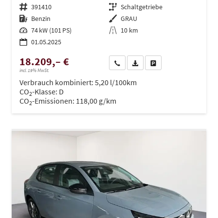
Fahrzeugnr.
391410
Getriebe
Schaltgetriebe
Kraftstoff
Benzin
Außenfarbe
GRAU
Leistung
74 kW (101 PS)
Kilometerstand
10 km
01.05.2025
18.209,– €
Wir rufen Sie an
PDF-Datei, Fahrzeugexposé dru
Drucken, parken oder ve
incl. 19% MwSt.
Verbrauch kombiniert:
5,20 l/100km
CO
-Klasse:
D
2
CO
-Emissionen:
118,00 g/km
2