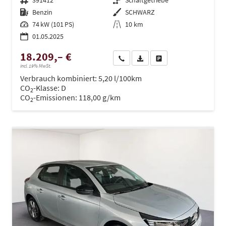
Fahrzeugnr.
391412
Getriebe
Schaltgetriebe
Kraftstoff
Benzin
Außenfarbe
SCHWARZ
Leistung
74 kW (101 PS)
Kilometerstand
10 km
01.05.2025
18.209,– €
Wir rufen Sie an
PDF-Datei, Fahrzeugexposé dru
Drucken, parken oder ve
incl. 19% MwSt.
Verbrauch kombiniert:
5,20 l/100km
CO
-Klasse:
D
2
CO
-Emissionen:
118,00 g/km
2