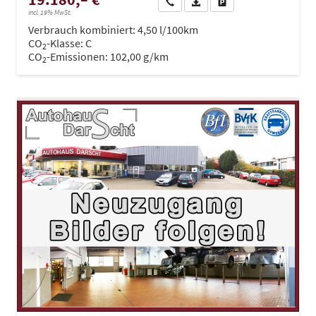
Wir rufen Sie an
PDF-Datei, Fahrzeugexposé dru
Drucken, parken oder ve
incl. 19% MwSt.
Verbrauch kombiniert:
4,50 l/100km
CO
-Klasse:
C
2
CO
-Emissionen:
102,00 g/km
2