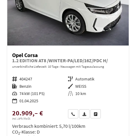
Opel Corsa
1.2 EDITION AT8 /WINTER-PA/LED/16Z/PDC H/
unverbindliche Lieferzeit:
10 Tage
Neuwagen mit Tageszulassung
Fahrzeugnr.
404247
Getriebe
Automatik
Kraftstoff
Benzin
Außenfarbe
WEISS
Leistung
74 kW (101 PS)
Kilometerstand
10 km
01.04.2025
20.909,– €
Wir rufen Sie an
PDF-Datei, Fahrzeugexposé dru
Drucken, parken oder ve
incl. 19% MwSt.
Verbrauch kombiniert:
5,70 l/100km
CO
-Klasse:
D
2