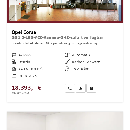
Opel Corsa
GS 1.2-LED-ACC-Kamera-SHZ-sofort verfügbar
unverbindliche Lieferzeit:
10 Tage
Fahrzeug mit Tageszulassung
Fahrzeugnr.
426865
Getriebe
Automatik
Kraftstoff
Benzin
Außenfarbe
Karbon Schwarz
Leistung
74 kW (101 PS)
Kilometerstand
15.216 km
01.07.2025
18.393,– €
Wir rufen Sie an
PDF-Datei, Fahrzeugexposé dru
Drucken, parken oder ve
incl. 19% MwSt.