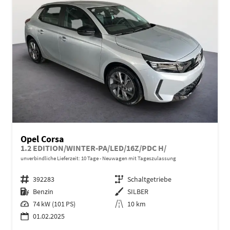
Opel Corsa
1.2 EDITION/WINTER-PA/LED/16Z/PDC H/
unverbindliche Lieferzeit:
10 Tage
Neuwagen mit Tageszulassung
Fahrzeugnr.
392283
Getriebe
Schaltgetriebe
Kraftstoff
Benzin
Außenfarbe
SILBER
Leistung
74 kW (101 PS)
Kilometerstand
10 km
01.02.2025