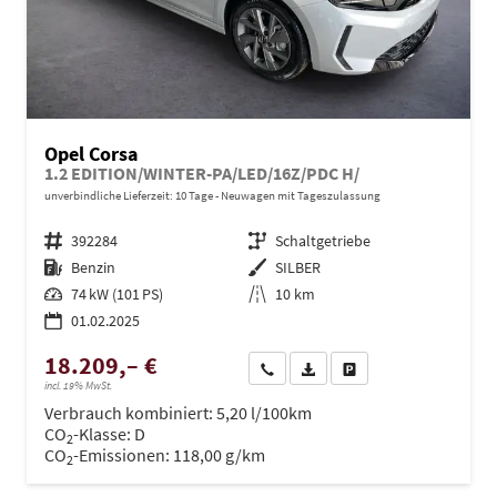
Opel Corsa
1.2 EDITION/WINTER-PA/LED/16Z/PDC H/
unverbindliche Lieferzeit:
10 Tage
Neuwagen mit Tageszulassung
Fahrzeugnr.
392284
Getriebe
Schaltgetriebe
Kraftstoff
Benzin
Außenfarbe
SILBER
Leistung
74 kW (101 PS)
Kilometerstand
10 km
01.02.2025
18.209,– €
Wir rufen Sie an
PDF-Datei, Fahrzeugexposé dru
Drucken, parken oder ve
incl. 19% MwSt.
Verbrauch kombiniert:
5,20 l/100km
CO
-Klasse:
D
2
CO
-Emissionen:
118,00 g/km
2