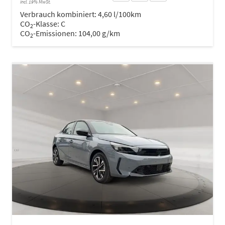
incl. 19% MwSt.
Verbrauch kombiniert:
4,60 l/100km
CO
-Klasse:
C
2
CO
-Emissionen:
104,00 g/km
2