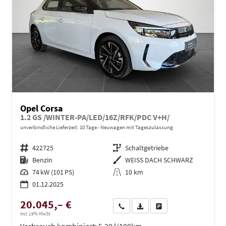
Opel Corsa
1.2 GS /WINTER-PA/LED/16Z/RFK/PDC V+H/
unverbindliche Lieferzeit:
10 Tage
Neuwagen mit Tageszulassung
Fahrzeugnr.
422725
Getriebe
Schaltgetriebe
Kraftstoff
Benzin
Außenfarbe
WEISS DACH SCHWARZ
Leistung
74 kW (101 PS)
Kilometerstand
10 km
01.12.2025
20.045,– €
Wir rufen Sie an
PDF-Datei, Fahrzeugexposé dru
Drucken, parken oder ve
incl. 19% MwSt.