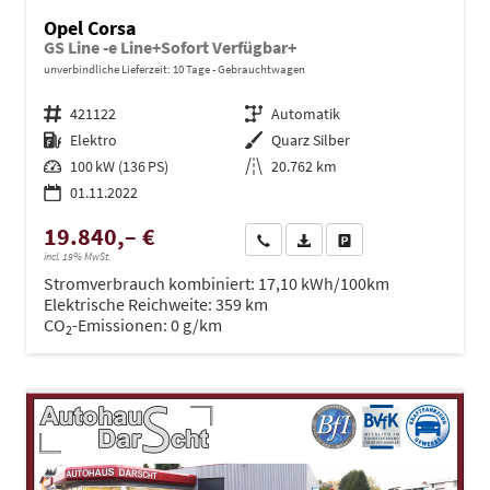
Opel Corsa
GS Line -e Line+Sofort Verfügbar+
unverbindliche Lieferzeit:
10 Tage
Gebrauchtwagen
Fahrzeugnr.
421122
Getriebe
Automatik
Kraftstoff
Elektro
Außenfarbe
Quarz Silber
Leistung
100 kW (136 PS)
Kilometerstand
20.762 km
01.11.2022
19.840,– €
Wir rufen Sie an
PDF-Datei, Fahrzeugexposé dru
Drucken, parken oder ve
incl. 19% MwSt.
Stromverbrauch kombiniert:
17,10 kWh/100km
Elektrische Reichweite:
359 km
CO
-Emissionen:
0 g/km
2