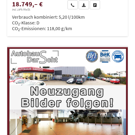
18.749,– €
Wir rufen Sie an
PDF-Datei, Fahrzeugexposé dru
Drucken, parken oder ve
incl. 19% MwSt.
Verbrauch kombiniert:
5,20 l/100km
CO
-Klasse:
D
2
CO
-Emissionen:
118,00 g/km
2