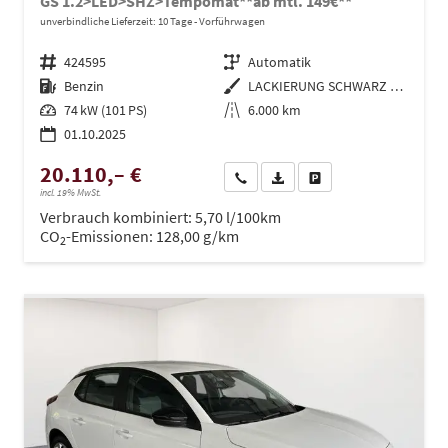
GS 1.2>LED>SHZ>Tempomat**ab mtl. 149€**
unverbindliche Lieferzeit:
10 Tage
Vorführwagen
Fahrzeugnr.
424595
Getriebe
Automatik
Kraftstoff
Benzin
Außenfarbe
LACKIERUNG SCHWARZ PERLA NERA/TYP AUSSENVERKLEIDUNG METALLIC-LACKIERUNG
Leistung
74 kW (101 PS)
Kilometerstand
6.000 km
01.10.2025
20.110,– €
Wir rufen Sie an
PDF-Datei, Fahrzeugexposé dru
Drucken, parken oder ve
incl. 19% MwSt.
Verbrauch kombiniert:
5,70 l/100km
CO
-Emissionen:
128,00 g/km
2