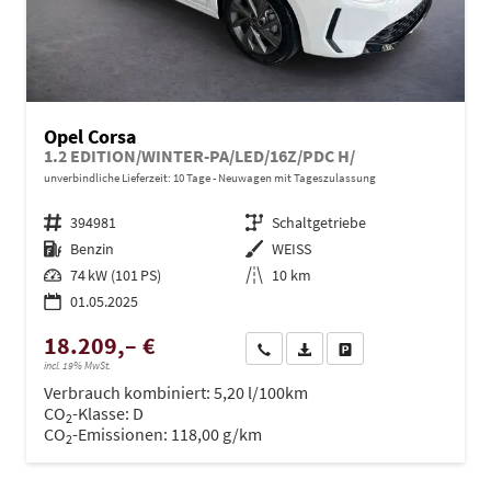
Opel Corsa
1.2 EDITION/WINTER-PA/LED/16Z/PDC H/
unverbindliche Lieferzeit:
10 Tage
Neuwagen mit Tageszulassung
Fahrzeugnr.
394981
Getriebe
Schaltgetriebe
Kraftstoff
Benzin
Außenfarbe
WEISS
Leistung
74 kW (101 PS)
Kilometerstand
10 km
01.05.2025
18.209,– €
Wir rufen Sie an
PDF-Datei, Fahrzeugexposé dru
Drucken, parken oder ve
incl. 19% MwSt.
Verbrauch kombiniert:
5,20 l/100km
CO
-Klasse:
D
2
CO
-Emissionen:
118,00 g/km
2