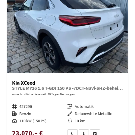
Kia XCeed
STYLE MY26 1.6 T-GDI 150 PS -7DCT-Navi-SHZ-beheizbares Lenkrad-Klimaautomatik 2Zonen-LED-Kamera-PDC-16"Alu-Sofort
unverbindliche Lieferzeit:
10 Tage
Neuwagen
Fahrzeugnr.
427296
Getriebe
Automatik
Kraftstoff
Benzin
Außenfarbe
Deluxewhite Metallic
Leistung
110 kW (150 PS)
Kilometerstand
10 km
23.070,– €
Wir rufen Sie an
PDF-Datei, Fahrzeugexposé dru
Drucken, parken oder ve