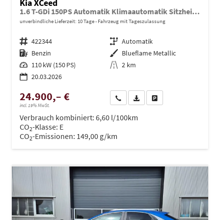
Kia XCeed
1.6 T-GDi 150PS Automatik Klimaautomatik Sitzheizung Lenkradheizung Navi PDC Rückf.Kamera abged.Scheiben Apple CarPlay Android Auto
unverbindliche Lieferzeit:
10 Tage
Fahrzeug mit Tageszulassung
Fahrzeugnr.
422344
Getriebe
Automatik
Kraftstoff
Benzin
Außenfarbe
Blueflame Metallic
Leistung
110 kW (150 PS)
Kilometerstand
2 km
20.03.2026
24.900,– €
Wir rufen Sie an
PDF-Datei, Fahrzeugexposé dru
Drucken, parken oder ve
incl. 19% MwSt.
Verbrauch kombiniert:
6,60 l/100km
CO
-Klasse:
E
2
CO
-Emissionen:
149,00 g/km
2