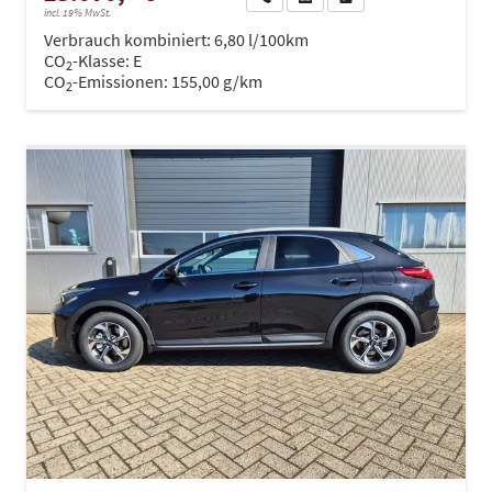
incl. 19% MwSt.
Verbrauch kombiniert:
6,80 l/100km
CO
-Klasse:
E
2
CO
-Emissionen:
155,00 g/km
2