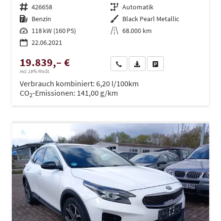
Fahrzeugnr.
426658
Getriebe
Automatik
Kraftstoff
Benzin
Außenfarbe
Black Pearl Metallic
Leistung
118 kW (160 PS)
Kilometerstand
68.000 km
22.06.2021
19.839,– €
Wir rufen Sie an
PDF-Datei, Fahrzeugexposé dru
Drucken, parken oder ve
incl. 19% MwSt.
Verbrauch kombiniert:
6,20 l/100km
CO
-Emissionen:
141,00 g/km
2