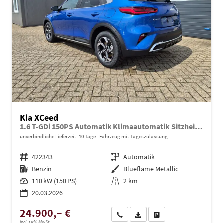
Kia XCeed
1.6 T-GDi 150PS Automatik Klimaautomatik Sitzheizung Lenkradheizung Navi PDC Rückf.Kamera abged.Scheiben Apple CarPlay Android Auto
unverbindliche Lieferzeit:
10 Tage
Fahrzeug mit Tageszulassung
Fahrzeugnr.
422343
Getriebe
Automatik
Kraftstoff
Benzin
Außenfarbe
Blueflame Metallic
Leistung
110 kW (150 PS)
Kilometerstand
2 km
20.03.2026
24.900,– €
Wir rufen Sie an
PDF-Datei, Fahrzeugexposé dru
Drucken, parken oder ve
incl. 19% MwSt.