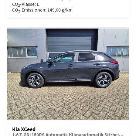
CO
-Klasse:
E
2
CO
-Emissionen:
149,00 g/km
2
Kia XCeed
1.6 T-GDi 150PS Automatik Klimaautomatik Sitzheizung Lenkradheizung Navi PDC Rückf.Kamera abged.Scheiben Apple CarPlay Android Auto