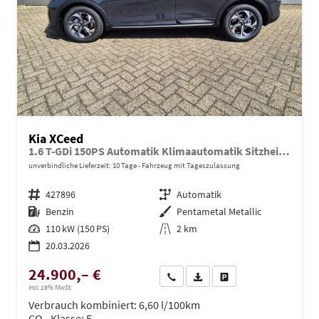
Kia XCeed
1.6 T-GDi 150PS Automatik Klimaautomatik Sitzheizung Lenkradheizung Navi PDC Rückf.Kamera abged.Scheiben Apple CarPlay Android Auto
unverbindliche Lieferzeit:
10 Tage
Fahrzeug mit Tageszulassung
Fahrzeugnr.
427896
Getriebe
Automatik
Kraftstoff
Benzin
Außenfarbe
Pentametal Metallic
Leistung
110 kW (150 PS)
Kilometerstand
2 km
20.03.2026
24.900,– €
Wir rufen Sie an
PDF-Datei, Fahrzeugexposé dru
Drucken, parken oder ve
incl. 19% MwSt.
Verbrauch kombiniert:
6,60 l/100km
CO
-Klasse:
E