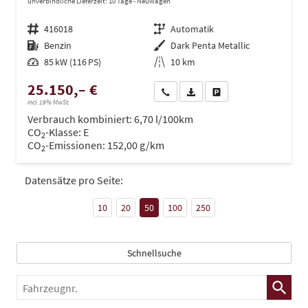
unverbindliche Lieferzeit:
10 Tage
Neuwagen
Fahrzeugnr.
416018
Getriebe
Automatik
Kraftstoff
Benzin
Außenfarbe
Dark Penta Metallic
Leistung
85 kW (116 PS)
Kilometerstand
10 km
25.150,– €
Wir rufen Sie an
PDF-Datei, Fahrzeugexposé dru
Drucken, parken oder ve
incl. 19% MwSt.
Verbrauch kombiniert:
6,70 l/100km
CO
-Klasse:
E
2
CO
-Emissionen:
152,00 g/km
2
Datensätze pro Seite:
10
20
50
100
250
Schnellsuche
Fahrzeugnr.