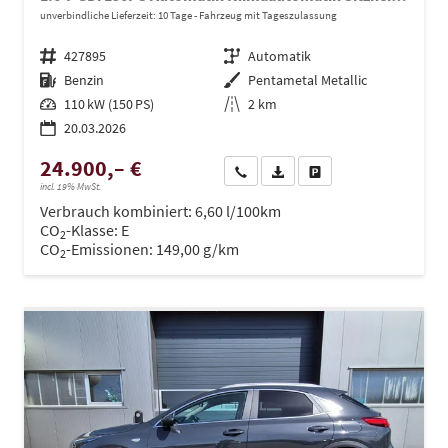
unverbindliche Lieferzeit:
10 Tage
Fahrzeug mit Tageszulassung
Fahrzeugnr.
427895
Getriebe
Automatik
Kraftstoff
Benzin
Außenfarbe
Pentametal Metallic
Leistung
110 kW (150 PS)
Kilometerstand
2 km
20.03.2026
24.900,– €
Wir rufen Sie an
PDF-Datei, Fahrzeugexposé dru
Drucken, parken oder ve
incl. 19% MwSt.
Verbrauch kombiniert:
6,60 l/100km
CO
-Klasse:
E
2
CO
-Emissionen:
149,00 g/km
2