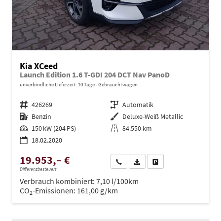
Kia XCeed
Launch Edition 1.6 T-GDI 204 DCT Nav PanoD
unverbindliche Lieferzeit:
10 Tage
Gebrauchtwagen
Fahrzeugnr.
426269
Getriebe
Automatik
Kraftstoff
Benzin
Außenfarbe
Deluxe-Weiß Metallic
Leistung
150 kW (204 PS)
Kilometerstand
84.550 km
18.02.2020
19.953,– €
Wir rufen Sie an
PDF-Datei, Fahrzeugexposé dru
Drucken, parken oder ve
Differenzbesteuert
Verbrauch kombiniert:
7,10 l/100km
CO
-Emissionen:
161,00 g/km
2