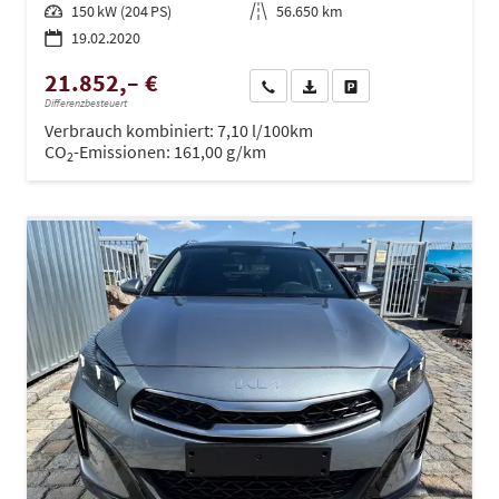
Leistung
150 kW (204 PS)
Kilometerstand
56.650 km
19.02.2020
21.852,– €
Wir rufen Sie an
PDF-Datei, Fahrzeugexposé dru
Drucken, parken oder ve
Differenzbesteuert
Verbrauch kombiniert:
7,10 l/100km
CO
-Emissionen:
161,00 g/km
2