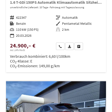
1.6 T-GDi 150PS Automatik Klimaautomatik Sitzheizung Lenkradheizung Navi PDC Rückf.Kamera abged.Scheiben Apple CarPlay Android Auto
unverbindliche Lieferzeit:
10 Tage
Fahrzeug mit Tageszulassung
Fahrzeugnr.
422347
Getriebe
Automatik
Kraftstoff
Benzin
Außenfarbe
Pentametal Metallic
Leistung
110 kW (150 PS)
Kilometerstand
2 km
20.03.2026
24.900,– €
Wir rufen Sie an
PDF-Datei, Fahrzeugexposé dru
Drucken, parken oder ve
incl. 19% MwSt.
Verbrauch kombiniert:
6,60 l/100km
CO
-Klasse:
E
2
CO
-Emissionen:
149,00 g/km
2