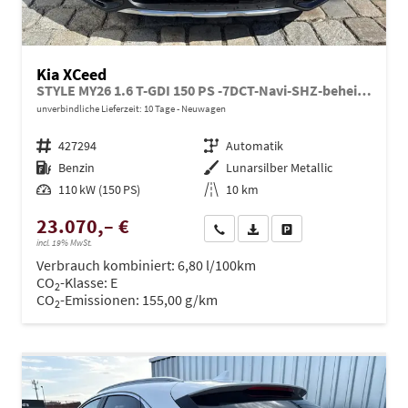
Kia XCeed
STYLE MY26 1.6 T-GDI 150 PS -7DCT-Navi-SHZ-beheizbares Lenkrad-Klimaautomatik 2Zonen-LED-Kamera-PDC-16"Alu-Sofort
unverbindliche Lieferzeit:
10 Tage
Neuwagen
Fahrzeugnr.
427294
Getriebe
Automatik
Kraftstoff
Benzin
Außenfarbe
Lunarsilber Metallic
Leistung
110 kW (150 PS)
Kilometerstand
10 km
23.070,– €
Wir rufen Sie an
PDF-Datei, Fahrzeugexposé dru
Drucken, parken oder ve
incl. 19% MwSt.
Verbrauch kombiniert:
6,80 l/100km
CO
-Klasse:
E
2
CO
-Emissionen:
155,00 g/km
2