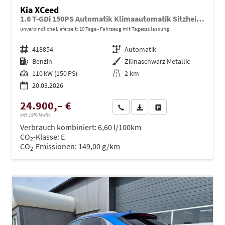
Kia XCeed
1.6 T-GDi 150PS Automatik Klimaautomatik Sitzheizung Lenkradheizung Navi PDC Rückf.Kamera abged.Scheiben Apple CarPlay Android Auto
unverbindliche Lieferzeit:
10 Tage
Fahrzeug mit Tageszulassung
Fahrzeugnr.
418854
Getriebe
Automatik
Kraftstoff
Benzin
Außenfarbe
Zilinaschwarz Metallic
Leistung
110 kW (150 PS)
Kilometerstand
2 km
20.03.2026
24.900,– €
Wir rufen Sie an
PDF-Datei, Fahrzeugexposé dru
Drucken, parken oder ve
incl. 19% MwSt.
Verbrauch kombiniert:
6,60 l/100km
CO
-Klasse:
E
2
CO
-Emissionen:
149,00 g/km
2