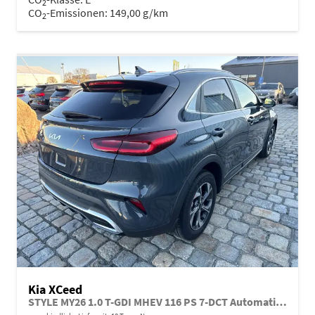
2
CO
-Emissionen:
149,00 g/km
2
Kia XCeed
STYLE MY26 1.0 T-GDI MHEV 116 PS 7-DCT Automatik-Teilleder-Navi-SHZ-beheizbares Lenkrad-Klimaautomatik 2Zonen-LED-Kamera-2xPDC-16"Alu-Sofort