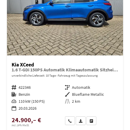
Kia XCeed
1.6 T-GDi 150PS Automatik Klimaautomatik Sitzheizung Lenkradheizung Navi PDC Rückf.Kamera abged.Scheiben Apple CarPlay Android Auto
unverbindliche Lieferzeit:
10 Tage
Fahrzeug mit Tageszulassung
Fahrzeugnr.
422346
Getriebe
Automatik
Kraftstoff
Benzin
Außenfarbe
Blueflame Metallic
Leistung
110 kW (150 PS)
Kilometerstand
2 km
20.03.2026
24.900,– €
Wir rufen Sie an
PDF-Datei, Fahrzeugexposé dru
Drucken, parken oder ve
incl. 19% MwSt.