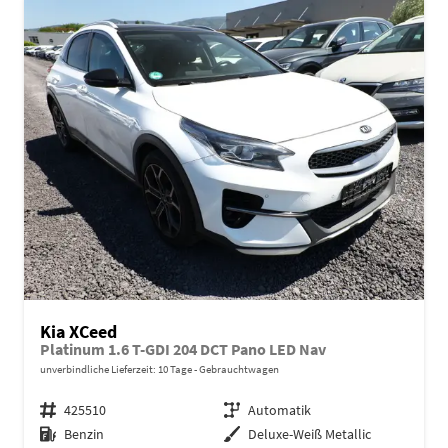
Kia XCeed
Platinum 1.6 T-GDI 204 DCT Pano LED Nav
unverbindliche Lieferzeit:
10 Tage
Gebrauchtwagen
Fahrzeugnr.
425510
Getriebe
Automatik
Kraftstoff
Benzin
Außenfarbe
Deluxe-Weiß Metallic