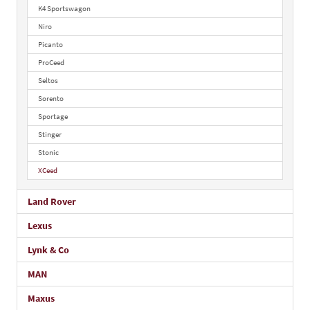
K4 Sportswagon
Niro
Picanto
ProCeed
Seltos
Sorento
Sportage
Stinger
Stonic
XCeed
Land Rover
Lexus
Lynk & Co
MAN
Maxus