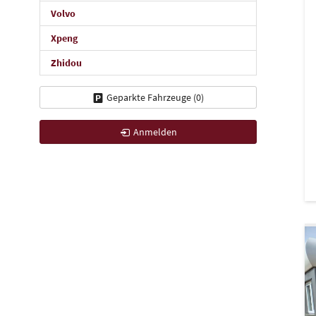
Volvo
Xpeng
Zhidou
Geparkte Fahrzeuge (
0
)
Anmelden