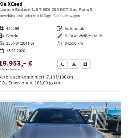
Kia XCeed
Launch Edition 1.6 T-GDI 204 DCT Nav PanoD
unverbindliche Lieferzeit:
10 Tage
Gebrauchtwagen
Fahrzeugnr.
426269
Getriebe
Automatik
Kraftstoff
Benzin
Außenfarbe
Deluxe-Weiß Metallic
Leistung
150 kW (204 PS)
Kilometerstand
84.550 km
18.02.2020
19.953,– €
en
Wir rufen Sie an
PDF-Datei, Fahrzeugexposé drucken
Drucken, parken oder vergleiche
ifferenzbesteuert
Verbrauch kombiniert:
7,10 l/100km
CO
-Emissionen:
161,00 g/km
2