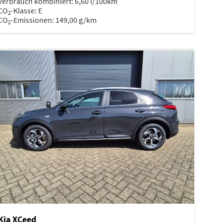
Verbrauch kombiniert:
6,60 l/100km
CO
-Klasse:
E
2
CO
-Emissionen:
149,00 g/km
2
Kia XCeed