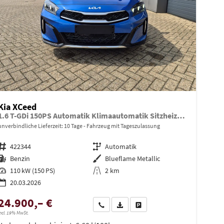
Kia XCeed
1.6 T-GDi 150PS Automatik Klimaautomatik Sitzheizung Lenkradheizung Navi PDC Rückf.Kamera abged.Scheiben Apple CarPlay Android Auto
unverbindliche Lieferzeit:
10 Tage
Fahrzeug mit Tageszulassung
Fahrzeugnr.
422344
Getriebe
Automatik
Kraftstoff
Benzin
Außenfarbe
Blueflame Metallic
Leistung
110 kW (150 PS)
Kilometerstand
2 km
20.03.2026
24.900,– €
en
Wir rufen Sie an
PDF-Datei, Fahrzeugexposé drucken
Drucken, parken oder vergleiche
ncl. 19% MwSt.