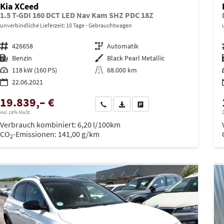
Kia XCeed
1.5 T-GDI 160 DCT LED Nav Kam SHZ PDC 18Z
unverbindliche Lieferzeit:
10 Tage
Gebrauchtwagen
Fahrzeugnr.
426658
Getriebe
Automatik
Kraftstoff
Benzin
Außenfarbe
Black Pearl Metallic
Leistung
118 kW (160 PS)
Kilometerstand
68.000 km
22.06.2021
19.839,– €
Wir rufen Sie an
PDF-Datei, Fahrzeugexposé drucken
Drucken, parken oder vergleich
incl. 19% MwSt.
D
Verbrauch kombiniert:
6,20 l/100km
CO
-Emissionen:
141,00 g/km
2