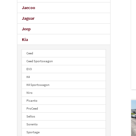
Jaecoo
Jaguar
Jeep
Kia
Ceed
Ceed Sportswagon
EV3
K4
K4 Sportswagon
Niro
Picanto
ProCeed
Seltos
Sorento
Sportage