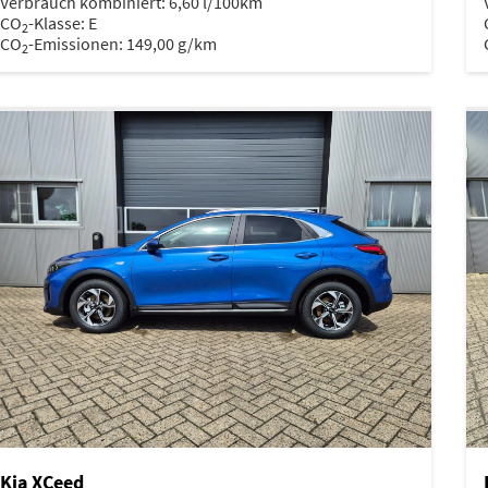
Verbrauch kombiniert:
6,60 l/100km
CO
-Klasse:
E
2
CO
-Emissionen:
149,00 g/km
2
Kia XCeed