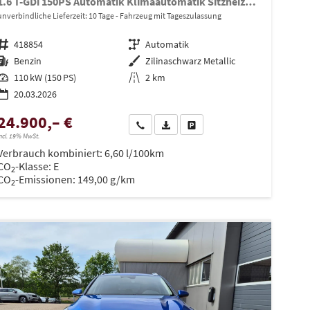
1.6 T-GDi 150PS Automatik Klimaautomatik Sitzheizung Lenkradheizung Navi PDC Rückf.Kamera abged.Scheiben Apple CarPlay Android Auto
unverbindliche Lieferzeit:
10 Tage
Fahrzeug mit Tageszulassung
Fahrzeugnr.
418854
Getriebe
Automatik
Kraftstoff
Benzin
Außenfarbe
Zilinaschwarz Metallic
Leistung
110 kW (150 PS)
Kilometerstand
2 km
20.03.2026
24.900,– €
en
Wir rufen Sie an
PDF-Datei, Fahrzeugexposé drucken
Drucken, parken oder vergleiche
ncl. 19% MwSt.
Verbrauch kombiniert:
6,60 l/100km
CO
-Klasse:
E
2
CO
-Emissionen:
149,00 g/km
2