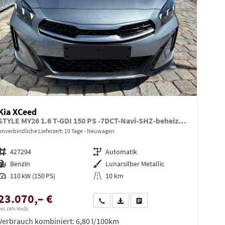
Kia XCeed
STYLE MY26 1.6 T-GDI 150 PS -7DCT-Navi-SHZ-beheizbares Lenkrad-Klimaautomatik 2Zonen-LED-Kamera-PDC-16"Alu-Sofort
unverbindliche Lieferzeit:
10 Tage
Neuwagen
Fahrzeugnr.
427294
Getriebe
Automatik
Kraftstoff
Benzin
Außenfarbe
Lunarsilber Metallic
Leistung
110 kW (150 PS)
Kilometerstand
10 km
23.070,– €
Wir rufen Sie an
PDF-Datei, Fahrzeugexposé drucken
Drucken, parken oder vergleiche
ncl. 19% MwSt.
en
Verbrauch kombiniert:
6,80 l/100km