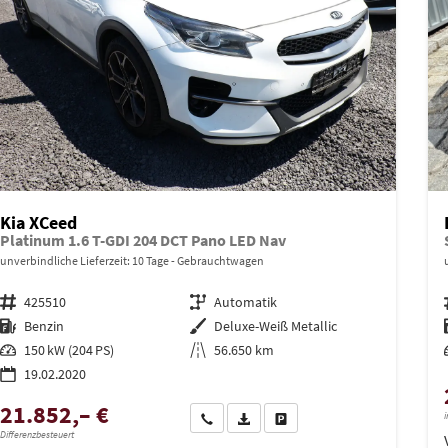
Kia XCeed
Platinum 1.6 T-GDI 204 DCT Pano LED Nav
unverbindliche Lieferzeit:
10 Tage
Gebrauchtwagen
Fahrzeugnr.
425510
Getriebe
Automatik
Kraftstoff
Benzin
Außenfarbe
Deluxe-Weiß Metallic
Leistung
150 kW (204 PS)
Kilometerstand
56.650 km
19.02.2020
21.852,– €
i
Wir rufen Sie an
PDF-Datei, Fahrzeugexposé drucken
Drucken, parken oder vergleich
Differenzbesteuert