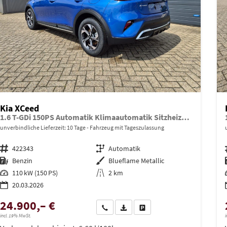
Kia XCeed
1.6 T-GDi 150PS Automatik Klimaautomatik Sitzheizung Lenkradheizung Navi PDC Rückf.Kamera abged.Scheiben Apple CarPlay Android Auto
unverbindliche Lieferzeit:
10 Tage
Fahrzeug mit Tageszulassung
Fahrzeugnr.
422343
Getriebe
Automatik
Kraftstoff
Benzin
Außenfarbe
Blueflame Metallic
Leistung
110 kW (150 PS)
Kilometerstand
2 km
20.03.2026
24.900,– €
Wir rufen Sie an
PDF-Datei, Fahrzeugexposé drucken
Drucken, parken oder vergleich
incl. 19% MwSt.
i