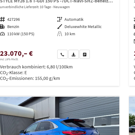
STYLE MY26 1.6 T-GDI 150 PS -7DCT-Navi-SHZ-beheizbares Lenkrad-Klimaautomatik 2Zonen-LED-Kamera-PDC-16"Alu-Sofort
unverbindliche Lieferzeit:
10 Tage
Neuwagen
Fahrzeugnr.
427296
Getriebe
Automatik
Kraftstoff
Benzin
Außenfarbe
Deluxewhite Metallic
Leistung
110 kW (150 PS)
Kilometerstand
10 km
23.070,– €
Wir rufen Sie an
PDF-Datei, Fahrzeugexposé drucken
Drucken, parken oder vergleich
incl. 19% MwSt.
i
Verbrauch kombiniert:
6,80 l/100km
CO
-Klasse:
E
2
CO
-Emissionen:
155,00 g/km
2