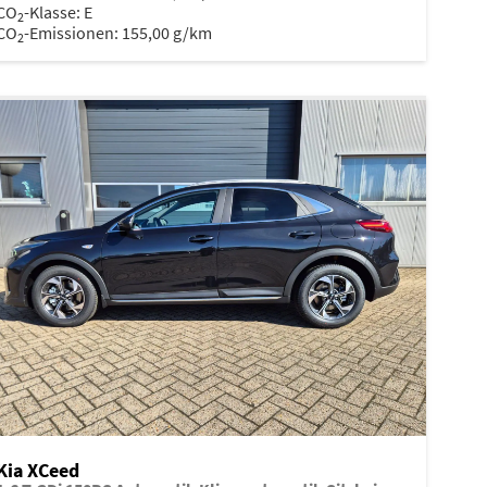
CO
-Klasse:
E
2
CO
-Emissionen:
155,00 g/km
2
Kia XCeed