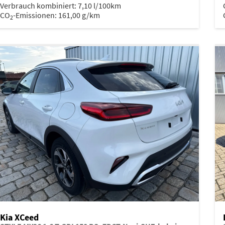
Verbrauch kombiniert:
7,10 l/100km
CO
-Emissionen:
161,00 g/km
2
Kia XCeed