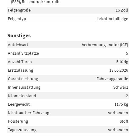
(ESP), Reifendruckkontrolle
Felgengröße
16 Zoll
Felgentyp
Leichtmetallfelge
Sonstiges
Antriebsart
Verbrennungsmotor (ICE)
Anzahl Sitzplätze
5
Anzahl Türen
5-türig
Erstzulassung
13.05.2026
Garantieleistung
Fahrzeuggarantie
Innenausstattung
Schwarz
Kilometerstand
2
Leergewicht
1175 kg
Nichtraucher-Fahrzeug
vorhanden
Polsterung
Stoff
Tageszulassung
vorhanden