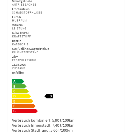
Schaltgetriebe
ANTRIEBSACHSE
Frontantrieb
SCHADSTOFFKLASSE
Euro 6
HUBRAUM
998 ccm
LEISTUNG
66 kW (90 PS)
KRAFTSTOFF
Benzin
KATEGORIE
SUV/Geländewagen/Pickup
KILOMETERSTAND
2 km
ERSTZULASSUNG
13.05.2026
ZUSTAND
unfallfrei
Verbrauch kombiniert:
5,90 l/100km
Verbrauch Innenstadt:
7,40 l/100km
Verbrauch Stadtrand:
5,60 l/100km