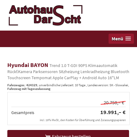
Menü
Hyundai BAYON
Trend 1.0 T-GDI 90PS Klimaautomatik
Rückf.Kamera Parksensoren Sitzheizung Lenkradheizung Bluetooth
Touchscreen Tempomat Apple CarPlay + Android Auto 16"LM
Fahrzeugnr.
:
424329
, unverbindliche Lieferzeit:
10 Tage
, Landesversion: SK - Slowakei,
Fahrzeug mit Tageszulassung
20.750,– €
19.991,– €
Gesamtpreis
incl. 19% MwSt., den Kosten für Überführung und Zulassungspapieren
Fahrzeug bestellen