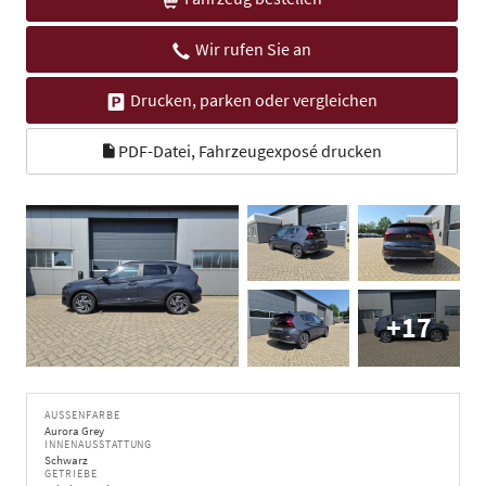
Wir rufen Sie an
Drucken, parken oder vergleichen
PDF-Datei, Fahrzeugexposé drucken
+17
AUSSENFARBE
Aurora Grey
INNENAUSSTATTUNG
Schwarz
GETRIEBE