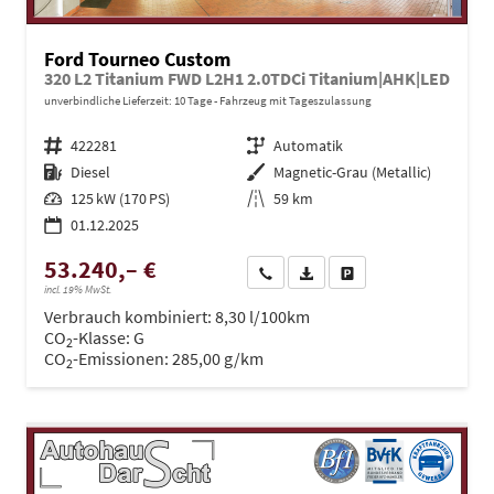
Ford Tourneo Custom
320 L2 Titanium FWD L2H1 2.0TDCi Titanium|AHK|LED
unverbindliche Lieferzeit:
10 Tage
Fahrzeug mit Tageszulassung
Fahrzeugnr.
422281
Getriebe
Automatik
Kraftstoff
Diesel
Außenfarbe
Magnetic-Grau (Metallic)
Leistung
125 kW (170 PS)
Kilometerstand
59 km
01.12.2025
53.240,– €
Wir rufen Sie an
PDF-Datei, Fahrzeugexposé dru
Drucken, parken oder ve
incl. 19% MwSt.
Verbrauch kombiniert:
8,30 l/100km
CO
-Klasse:
G
2
CO
-Emissionen:
285,00 g/km
2