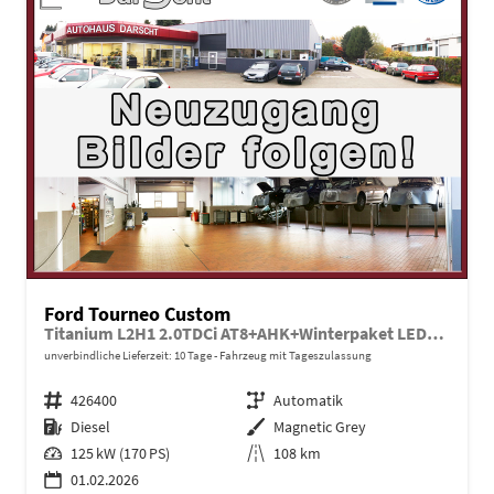
Ford Tourneo Custom
Titanium L2H1 2.0TDCi AT8+AHK+Winterpaket LED+Anhängerkupplung+B&O
unverbindliche Lieferzeit:
10 Tage
Fahrzeug mit Tageszulassung
Fahrzeugnr.
426400
Getriebe
Automatik
Kraftstoff
Diesel
Außenfarbe
Magnetic Grey
Leistung
125 kW (170 PS)
Kilometerstand
108 km
01.02.2026