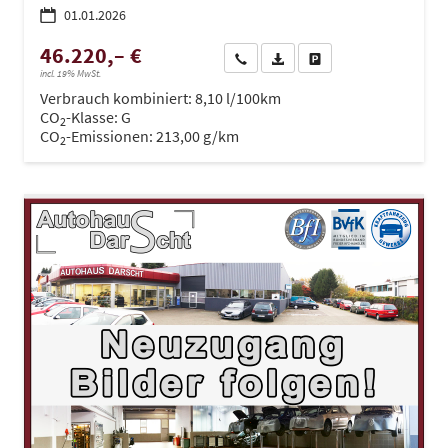
01.01.2026
46.220,– €
Wir rufen Sie an
PDF-Datei, Fahrzeugexposé dru
Drucken, parken oder ve
incl. 19% MwSt.
Verbrauch kombiniert:
8,10 l/100km
CO
-Klasse:
G
2
CO
-Emissionen:
213,00 g/km
2