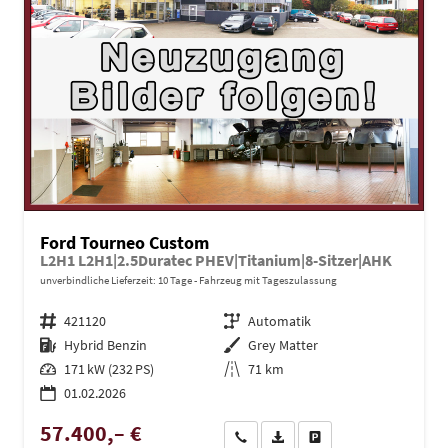
Ford Tourneo Custom
L2H1 L2H1|2.5Duratec PHEV|Titanium|8-Sitzer|AHK
unverbindliche Lieferzeit:
10 Tage
Fahrzeug mit Tageszulassung
Fahrzeugnr.
421120
Getriebe
Automatik
Kraftstoff
Hybrid Benzin
Außenfarbe
Grey Matter
Leistung
171 kW (232 PS)
Kilometerstand
71 km
01.02.2026
57.400,– €
Wir rufen Sie an
PDF-Datei, Fahrzeugexposé dru
Drucken, parken oder ve