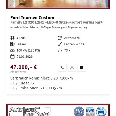
Ford Tourneo Custom
Family L2 320 L2H1 +LED+8 Sitzer+sofort verfügbar+
unverbindliche Lieferzeit:
10 Tage
Fahrzeug mit Tageszulassung
Fahrzeugnr.
422059
Getriebe
Automatik
Kraftstoff
Diesel
Außenfarbe
Frozen White
Leistung
100 kW (136 PS)
Kilometerstand
73 km
01.01.2026
47.000,– €
Wir rufen Sie an
PDF-Datei, Fahrzeugexposé dru
Drucken, parken oder ve
incl. 19% MwSt.
Verbrauch kombiniert:
8,20 l/100km
CO
-Klasse:
G
2
CO
-Emissionen:
215,00 g/km
2