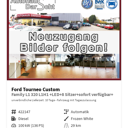
Ford Tourneo Custom
Family L1 320 L1H1 +LED+8 Sitzer+sofort verfügbar+
unverbindliche Lieferzeit:
10 Tage
Fahrzeug mit Tageszulassung
Fahrzeugnr.
422147
Getriebe
Automatik
Kraftstoff
Diesel
Außenfarbe
Frozen White
Leistung
100 kW (136 PS)
Kilometerstand
29 km