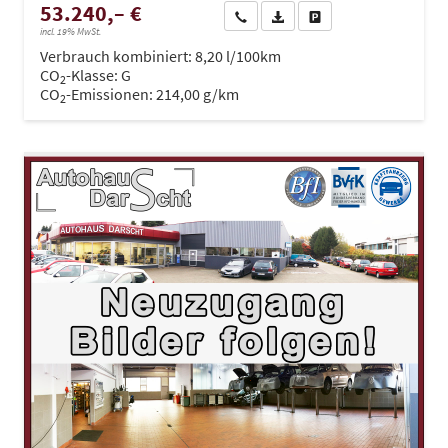
53.240,– €
Wir rufen Sie an
PDF-Datei, Fahrzeugexposé dru
Drucken, parken oder ve
incl. 19% MwSt.
Verbrauch kombiniert:
8,20 l/100km
CO
-Klasse:
G
2
CO
-Emissionen:
214,00 g/km
2