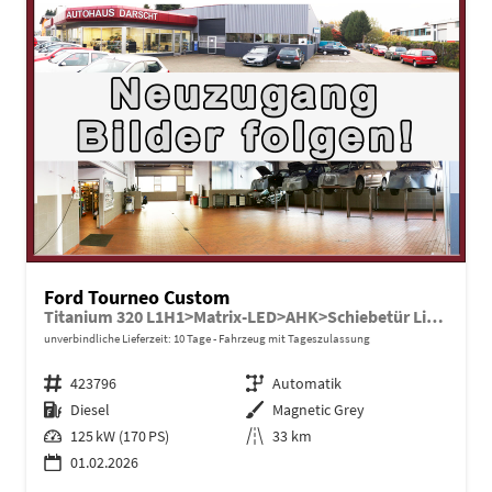
Ford Tourneo Custom
Titanium 320 L1H1>Matrix-LED>AHK>Schiebetür Li+Re
unverbindliche Lieferzeit:
10 Tage
Fahrzeug mit Tageszulassung
Fahrzeugnr.
423796
Getriebe
Automatik
Kraftstoff
Diesel
Außenfarbe
Magnetic Grey
Leistung
125 kW (170 PS)
Kilometerstand
33 km
01.02.2026