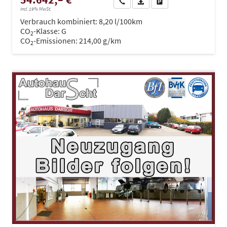
Wir rufen Sie an
PDF-Datei, Fahrzeugexposé dru
Drucken, parken oder ve
incl. 19% MwSt.
Verbrauch kombiniert:
8,20 l/100km
CO
-Klasse:
G
2
CO
-Emissionen:
214,00 g/km
2