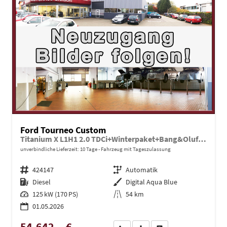
Ford Tourneo Custom
Titanium X L1H1 2.0 TDCi+Winterpaket+Bang&Olufsen
unverbindliche Lieferzeit:
10 Tage
Fahrzeug mit Tageszulassung
Fahrzeugnr.
424147
Getriebe
Automatik
Kraftstoff
Diesel
Außenfarbe
Digital Aqua Blue
Leistung
125 kW (170 PS)
Kilometerstand
54 km
01.05.2026
54.642,– €