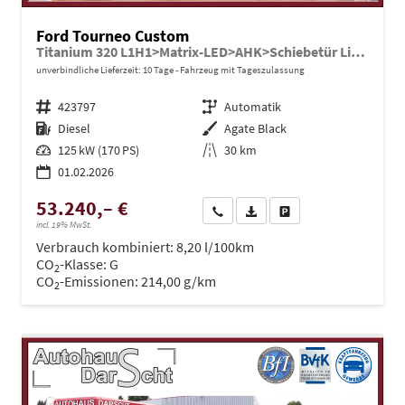
Ford Tourneo Custom
Titanium 320 L1H1>Matrix-LED>AHK>Schiebetür Li+Re
unverbindliche Lieferzeit:
10 Tage
Fahrzeug mit Tageszulassung
Fahrzeugnr.
423797
Getriebe
Automatik
Kraftstoff
Diesel
Außenfarbe
Agate Black
Leistung
125 kW (170 PS)
Kilometerstand
30 km
01.02.2026
53.240,– €
Wir rufen Sie an
PDF-Datei, Fahrzeugexposé dru
Drucken, parken oder ve
incl. 19% MwSt.
Verbrauch kombiniert:
8,20 l/100km
CO
-Klasse:
G
2
CO
-Emissionen:
214,00 g/km
2