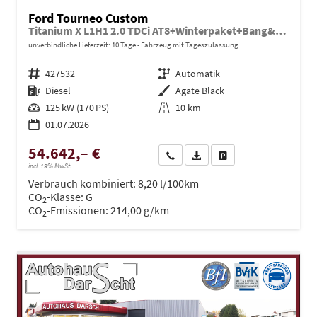
Ford Tourneo Custom
Titanium X L1H1 2.0 TDCi AT8+Winterpaket+Bang&Olufsen
unverbindliche Lieferzeit:
10 Tage
Fahrzeug mit Tageszulassung
Fahrzeugnr.
427532
Getriebe
Automatik
Kraftstoff
Diesel
Außenfarbe
Agate Black
Leistung
125 kW (170 PS)
Kilometerstand
10 km
01.07.2026
54.642,– €
Wir rufen Sie an
PDF-Datei, Fahrzeugexposé dru
Drucken, parken oder ve
incl. 19% MwSt.
Verbrauch kombiniert:
8,20 l/100km
CO
-Klasse:
G
2
CO
-Emissionen:
214,00 g/km
2