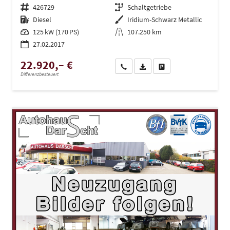
Fahrzeugnr.
426729
Getriebe
Schaltgetriebe
Kraftstoff
Diesel
Außenfarbe
Iridium-Schwarz Metallic
Leistung
125 kW (170 PS)
Kilometerstand
107.250 km
27.02.2017
22.920,– €
Wir rufen Sie an
PDF-Datei, Fahrzeugexposé dru
Drucken, parken oder ve
Differenzbesteuert