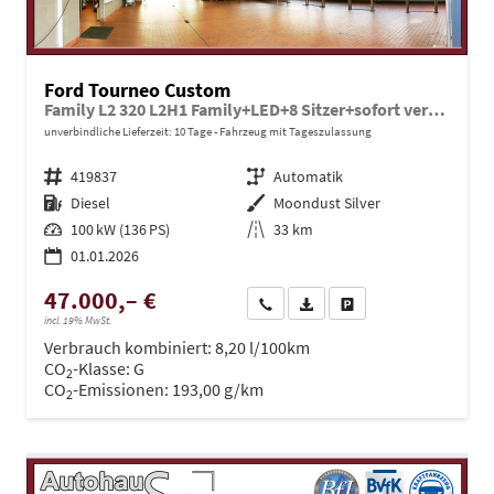
Ford Tourneo Custom
Family L2 320 L2H1 Family+LED+8 Sitzer+sofort verfügbar++
unverbindliche Lieferzeit:
10 Tage
Fahrzeug mit Tageszulassung
Fahrzeugnr.
419837
Getriebe
Automatik
Kraftstoff
Diesel
Außenfarbe
Moondust Silver
Leistung
100 kW (136 PS)
Kilometerstand
33 km
01.01.2026
47.000,– €
Wir rufen Sie an
PDF-Datei, Fahrzeugexposé dru
Drucken, parken oder ve
incl. 19% MwSt.
Verbrauch kombiniert:
8,20 l/100km
CO
-Klasse:
G
2
CO
-Emissionen:
193,00 g/km
2