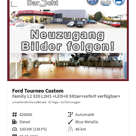
Ford Tourneo Custom
Family L2 320 L2H1 +LED+8 Sitzer+sofort verfügbar+
unverbindliche Lieferzeit:
10 Tage
Vorführwagen
Fahrzeugnr.
420040
Getriebe
Automatik
Kraftstoff
Diesel
Außenfarbe
Blue Metallic
Leistung
100 kW (136 PS)
Kilometerstand
46 km