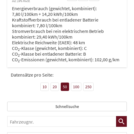
incl. 19% MwSt.
Energieverbrauch (gewichtet, kombiniert):
7,80 l/100km + 14,20 kWh/100km
Kraftstoffverbrauch bei entladener Batterie
kombiniert:
7,80 l/100km
Stromverbrauch bei rein elektrischem Betrieb
kombiniert:
29,40 kWh/100km
Elektrische Reichweite (EAER):
48 km
CO
-Klasse (gewichtet, kombiniert):
C
2
CO
-Klasse bei entladener Batterie:
B
2
CO
-Emissionen (gewichtet, kombiniert):
102,00 g/km
2
Datensätze pro Seite:
10
20
50
100
250
Schnellsuche
Fahrzeugnr.