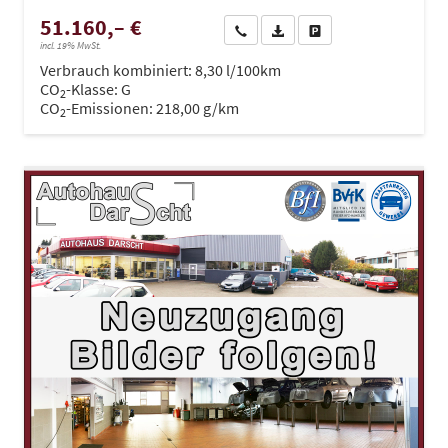
51.160,– €
Wir rufen Sie an
PDF-Datei, Fahrzeugexposé dru
Drucken, parken oder ve
incl. 19% MwSt.
Verbrauch kombiniert:
8,30 l/100km
CO
-Klasse:
G
2
CO
-Emissionen:
218,00 g/km
2