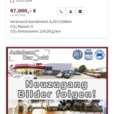
01.01.2026
47.000,– €
Wir rufen Sie an
PDF-Datei, Fahrzeugexposé dru
Drucken, parken oder ve
incl. 19% MwSt.
Verbrauch kombiniert:
8,20 l/100km
CO
-Klasse:
G
2
CO
-Emissionen:
214,00 g/km
2