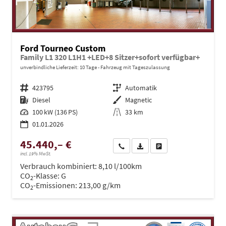
Ford Tourneo Custom
Family L1 320 L1H1 +LED+8 Sitzer+sofort verfügbar+
unverbindliche Lieferzeit:
10 Tage
Fahrzeug mit Tageszulassung
Fahrzeugnr.
423795
Getriebe
Automatik
Kraftstoff
Diesel
Außenfarbe
Magnetic
Leistung
100 kW (136 PS)
Kilometerstand
33 km
01.01.2026
45.440,– €
Wir rufen Sie an
PDF-Datei, Fahrzeugexposé dru
Drucken, parken oder ve
incl. 19% MwSt.
Verbrauch kombiniert:
8,10 l/100km
CO
-Klasse:
G
2
CO
-Emissionen:
213,00 g/km
2