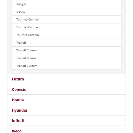
Ranger
S-MAX
Tourneo Connect
Tourneo Courier
Tourneo Custom
Transit
Transit Connect
Transit Courier
Transit Custom
Futura
Genesis
Honda
Hyundai
Infiniti
Iveco