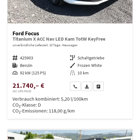
Ford Focus
Titanium X ACC Nav LED Kam TotW KeyFree
unverbindliche Lieferzeit:
10 Tage
Neuwagen
Fahrzeugnr.
425903
Getriebe
Schaltgetriebe
Kraftstoff
Benzin
Außenfarbe
Frozen White
Leistung
92 kW (125 PS)
Kilometerstand
10 km
21.740,– €
Wir rufen Sie an
PDF-Datei, Fahrzeugexposé dru
Drucken, parken oder ve
incl. 19% MwSt.
Verbrauch kombiniert:
5,20 l/100km
CO
-Klasse:
D
2
CO
-Emissionen:
118,00 g/km
2