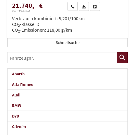
21.740,– €
Wir rufen Sie an
PDF-Datei, Fahrzeugexposé dru
Drucken, parken oder ve
incl. 19% MwSt.
Verbrauch kombiniert:
5,20 l/100km
CO
-Klasse:
D
2
CO
-Emissionen:
118,00 g/km
2
Schnellsuche
Fahrzeugnr.
Abarth
Alfa Romeo
Audi
BMW
BYD
Citroën