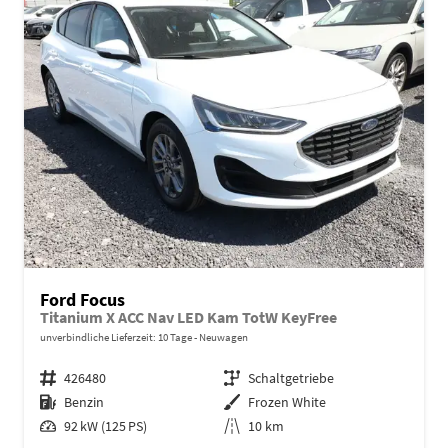
Ford Focus
Titanium X ACC Nav LED Kam TotW KeyFree
unverbindliche Lieferzeit:
10 Tage
Neuwagen
Fahrzeugnr.
426480
Getriebe
Schaltgetriebe
Kraftstoff
Benzin
Außenfarbe
Frozen White
Leistung
92 kW (125 PS)
Kilometerstand
10 km