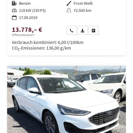
Kraftstoff
Benzin
Außenfarbe
Frost-Weiß
Leistung
110 kW (150 PS)
Kilometerstand
72.500 km
17.09.2019
13.778,– €
Wir rufen Sie an
PDF-Datei, Fahrzeugexposé dru
Drucken, parken oder ve
Differenzbesteuert
Verbrauch kombiniert:
6,00 l/100km
CO
-Emissionen:
136,00 g/km
2