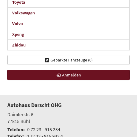
Toyota
Volkswagen
Volvo
Xpeng
Zhidou
Geparkte Fahrzeuge (
0
)
Anmelden
Autohaus Darscht OHG
Daimlerstr. 6
77815
Bühl
Telefon:
0 72 23 - 915 234
Telefax:
0 72 23 - 915 943 4