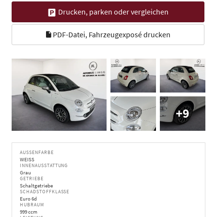
Drucken, parken oder vergleichen
PDF-Datei, Fahrzeugexposé drucken
+9
AUSSENFARBE
WEISS
INNENAUSSTATTUNG
Grau
GETRIEBE
Schaltgetriebe
SCHADSTOFFKLASSE
Euro 6d
HUBRAUM
999 ccm