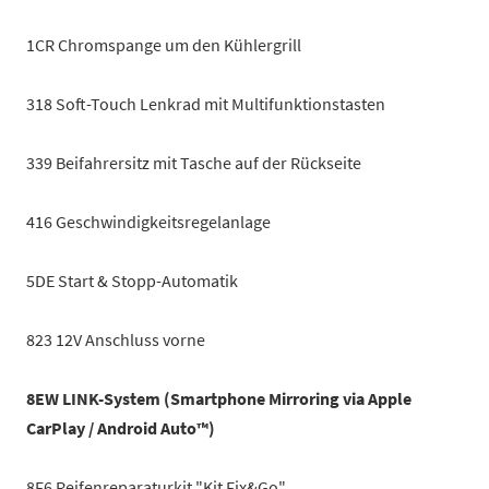
1CR Chromspange um den Kühlergrill
318 Soft-Touch Lenkrad mit Multifunktionstasten
339 Beifahrersitz mit Tasche auf der Rückseite
416 Geschwindigkeitsregelanlage
5DE Start & Stopp-Automatik
823 12V Anschluss vorne
8EW LINK-System (Smartphone Mirroring via Apple
CarPlay / Android Auto™)
8F6 Reifenreparaturkit "Kit Fix&Go"