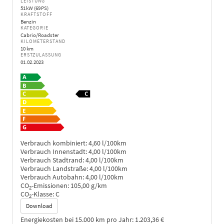
LEISTUNG
51 kW (69 PS)
KRAFTSTOFF
Benzin
KATEGORIE
Cabrio/Roadster
KILOMETERSTAND
10 km
ERSTZULASSUNG
01.02.2023
Verbrauch kombiniert:
4,60 l/100km
Verbrauch Innenstadt:
4,00 l/100km
Verbrauch Stadtrand:
4,00 l/100km
Verbrauch Landstraße:
4,00 l/100km
Verbrauch Autobahn:
4,00 l/100km
CO
-Emissionen:
105,00 g/km
2
CO
-Klasse:
C
2
Download
Energiekosten bei 15.000 km pro Jahr:
1.203,36 €