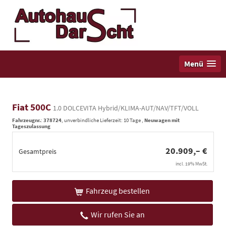
Menü
Fiat 500C
1.0 DOLCEVITA Hybrid/KLIMA-AUT/NAV/TFT/VOLL
Fahrzeugnr.
:
378724
, unverbindliche Lieferzeit:
10 Tage
,
Neuwagen mit
Tageszulassung
20.909,– €
Gesamtpreis
incl. 19% MwSt.
Fahrzeug bestellen
Wir rufen Sie an