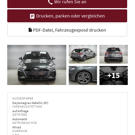
Wir rufen Sie an
Drucken, parken oder vergleichen
PDF-Datei, Fahrzeugexposé drucken
+15
AUSSENFARBE
Daytonagrau Metallic (6Y)
INNENAUSSTATTUNG
auf Anfrage
GETRIEBE
Automatik
ANTRIEBSACHSE
Allrad
HUBRAUM