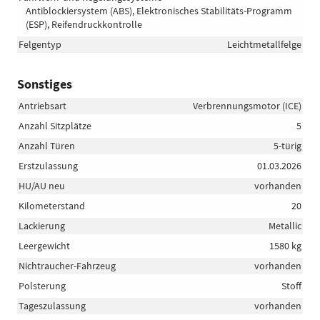
Antiblockiersystem (ABS), Elektronisches Stabilitäts-Programm
(ESP), Reifendruckkontrolle
Felgentyp
Leichtmetallfelge
Sonstiges
Antriebsart
Verbrennungsmotor (ICE)
Anzahl Sitzplätze
5
Anzahl Türen
5-türig
Erstzulassung
01.03.2026
HU/AU neu
vorhanden
Kilometerstand
20
Lackierung
Metallic
Leergewicht
1580 kg
Nichtraucher-Fahrzeug
vorhanden
Polsterung
Stoff
Tageszulassung
vorhanden