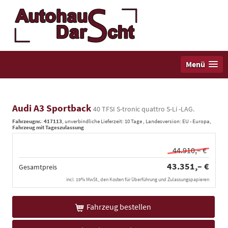
Menü
Audi A3 Sportback
40 TFSI S-tronic quattro S-Li -LAG.
Fahrzeugnr.
:
417113
, unverbindliche Lieferzeit:
10 Tage
, Landesversion: EU - Europa,
Fahrzeug mit Tageszulassung
44.910,– €
43.351,– €
Gesamtpreis
incl. 19% MwSt., den Kosten für Überführung und Zulassungspapieren
Fahrzeug bestellen