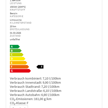
1.984 ccm
LEISTUNG
150 kW (204 PS)
KRAFTSTOFF
Benzin
KATEGORIE
Limousine
KILOMETERSTAND
20 km
ERSTZULASSUNG
01.03.2026
ZUSTAND
unfallfrei
Verbrauch kombiniert:
7,10 l/100km
Verbrauch Innenstadt:
9,90 l/100km
Verbrauch Stadtrand:
7,20 l/100km
Verbrauch Landstraße:
6,10 l/100km
Verbrauch Autobahn:
6,90 l/100km
CO
-Emissionen:
161,00 g/km
2
CO
-Klasse:
F
2