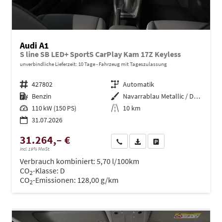
Audi A1
S line SB LED+ SportS CarPlay Kam 17Z Keyless
unverbindliche Lieferzeit:
10 Tage
Fahrzeug mit Tageszulassung
Fahrzeugnr.
427802
Getriebe
Automatik
Kraftstoff
Benzin
Außenfarbe
Navarrablau Metallic / Dachfarbe
Leistung
110 kW (150 PS)
Kilometerstand
10 km
31.07.2026
31.264,– €
Wir rufen Sie an
PDF-Datei, Fahrzeugexposé dru
Drucken, parken oder ve
incl. 19% MwSt.
Verbrauch kombiniert:
5,70 l/100km
CO
-Klasse:
D
2
CO
-Emissionen:
128,00 g/km
2