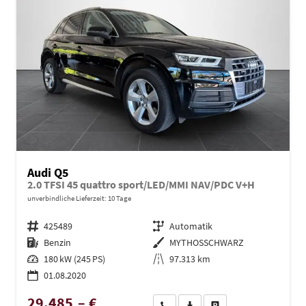
Audi Q5
2.0 TFSI 45 quattro sport/LED/MMI NAV/PDC V+H
unverbindliche Lieferzeit:
10 Tage
Fahrzeugnr.
425489
Getriebe
Automatik
Kraftstoff
Benzin
Außenfarbe
MYTHOSSCHWARZ
Leistung
180 kW (245 PS)
Kilometerstand
97.313 km
01.08.2020
29.485,– €
Wir rufen Sie an
PDF-Datei, Fahrzeugexposé dru
Drucken, parken oder ve