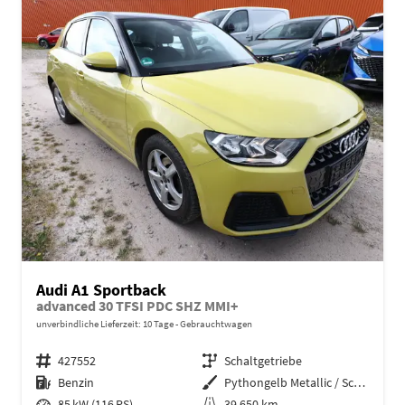
Audi A1 Sportback
advanced 30 TFSI PDC SHZ MMI+
unverbindliche Lieferzeit:
10 Tage
Gebrauchtwagen
Fahrzeugnr.
427552
Getriebe
Schaltgetriebe
Kraftstoff
Benzin
Außenfarbe
Pythongelb Metallic / Schwarz
Leistung
85 kW (116 PS)
Kilometerstand
39.650 km