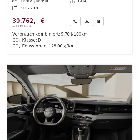
Leistung
110 kW (150 PS)
Kilometerstand
10 km
31.07.2026
30.762,– €
Wir rufen Sie an
PDF-Datei, Fahrzeugexposé dru
Drucken, parken oder ve
incl. 19% MwSt.
Verbrauch kombiniert:
5,70 l/100km
CO
-Klasse:
D
2
CO
-Emissionen:
128,00 g/km
2