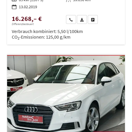
13.02.2019
16.268,– €
Wir rufen Sie an
PDF-Datei, Fahrzeugexposé dru
Drucken, parken oder ve
Differenzbesteuert
Verbrauch kombiniert:
5,50 l/100km
CO
-Emissionen:
125,00 g/km
2