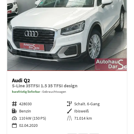
Audi Q2
S-Line 35TFSI 1.5 35 TFSI design
kurzfristig lieferbar
Gebrauchtwagen
Fahrzeugnr.
428030
Getriebe
Schalt. 6-Gang
Kraftstoff
Benzin
Außenfarbe
Ibisweiß
Leistung
110 kW (150 PS)
Kilometerstand
71.014 km
02.04.2020