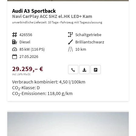
Audi A3 Sportback
Navi CarPlay ACC SHZ el.HK LED+ Kam
unverbindliche Lieferzeit:
10 Tage
Fahrzeug mit Tageszulassung
Fahrzeugnr.
426556
Getriebe
Schaltgetriebe
Kraftstoff
Diesel
Außenfarbe
Brilliantschwarz
Leistung
85 kW (116 PS)
Kilometerstand
10 km
27.05.2026
29.259,– €
Wir rufen Sie an
PDF-Datei, Fahrzeugexposé dru
Drucken, parken oder ve
incl. 19% MwSt.
Verbrauch kombiniert:
4,50 l/100km
CO
-Klasse:
D
2
CO
-Emissionen:
118,00 g/km
2