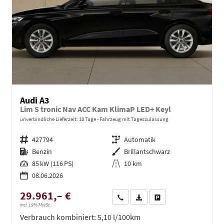
Audi A3
Lim S tronic Nav ACC Kam KlimaP LED+ Keyl
unverbindliche Lieferzeit:
10 Tage
Fahrzeug mit Tageszulassung
Fahrzeugnr.
427794
Getriebe
Automatik
Kraftstoff
Benzin
Außenfarbe
Brillantschwarz
Leistung
85 kW (116 PS)
Kilometerstand
10 km
08.06.2026
29.961,– €
Wir rufen Sie an
PDF-Datei, Fahrzeugexposé dru
Drucken, parken oder ve
incl. 19% MwSt.
Verbrauch kombiniert:
5,10 l/100km