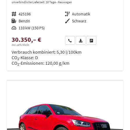
unverbindliche Lieferzeit:
10 Tage
Neuwagen
Fahrzeugnr.
425196
Getriebe
Automatik
Kraftstoff
Benzin
Außenfarbe
Schwarz
Leistung
110 kW (150 PS)
30.350,– €
Wir rufen Sie an
PDF-Datei, Fahrzeugexposé dru
Drucken, parken oder ve
incl. 19% MwSt.
Verbrauch kombiniert:
5,30 l/100km
CO
-Klasse:
D
2
CO
-Emissionen:
120,00 g/km
2