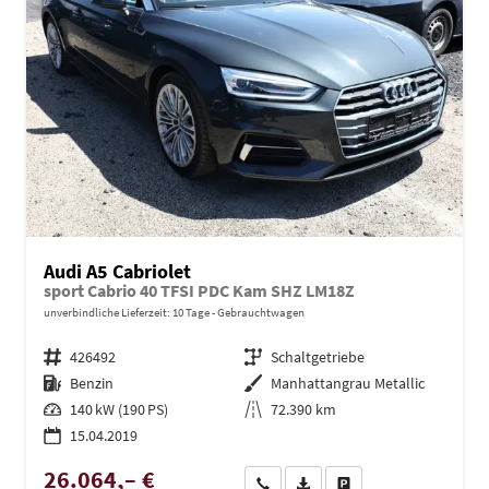
Audi A5 Cabriolet
sport Cabrio 40 TFSI PDC Kam SHZ LM18Z
unverbindliche Lieferzeit:
10 Tage
Gebrauchtwagen
Fahrzeugnr.
426492
Getriebe
Schaltgetriebe
Kraftstoff
Benzin
Außenfarbe
Manhattangrau Metallic
Leistung
140 kW (190 PS)
Kilometerstand
72.390 km
15.04.2019
26.064,– €
Wir rufen Sie an
PDF-Datei, Fahrzeugexposé dru
Drucken, parken oder ve