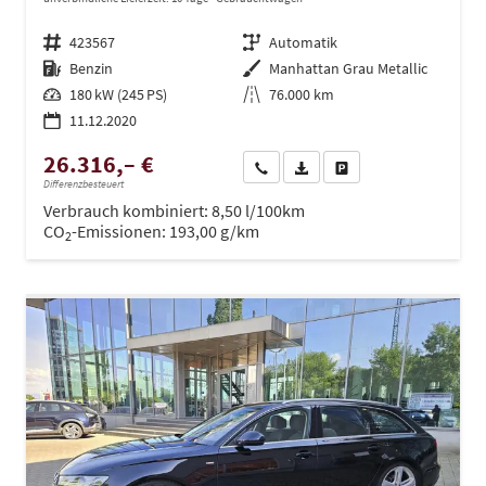
Fahrzeugnr.
423567
Getriebe
Automatik
Kraftstoff
Benzin
Außenfarbe
Manhattan Grau Metallic
Leistung
180 kW (245 PS)
Kilometerstand
76.000 km
11.12.2020
26.316,– €
Wir rufen Sie an
PDF-Datei, Fahrzeugexposé dru
Drucken, parken oder ve
Differenzbesteuert
Verbrauch kombiniert:
8,50 l/100km
CO
-Emissionen:
193,00 g/km
2