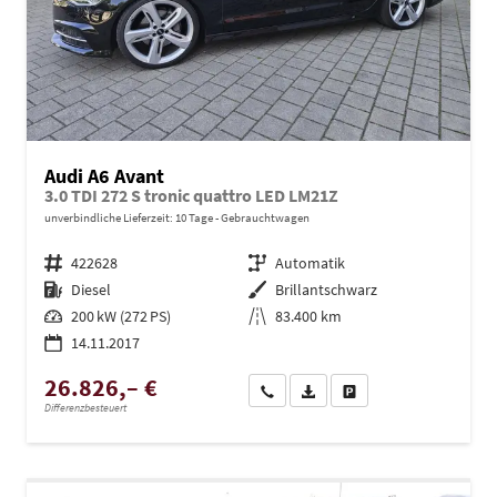
Audi A6 Avant
3.0 TDI 272 S tronic quattro LED LM21Z
unverbindliche Lieferzeit:
10 Tage
Gebrauchtwagen
Fahrzeugnr.
422628
Getriebe
Automatik
Kraftstoff
Diesel
Außenfarbe
Brillantschwarz
Leistung
200 kW (272 PS)
Kilometerstand
83.400 km
14.11.2017
26.826,– €
Wir rufen Sie an
PDF-Datei, Fahrzeugexposé dru
Drucken, parken oder ve
Differenzbesteuert