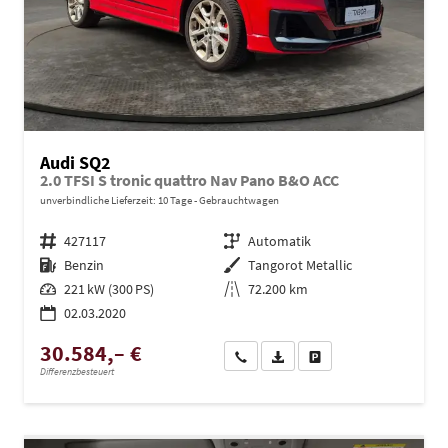
Audi SQ2
2.0 TFSI S tronic quattro Nav Pano B&O ACC
unverbindliche Lieferzeit:
10 Tage
Gebrauchtwagen
Fahrzeugnr.
427117
Getriebe
Automatik
Kraftstoff
Benzin
Außenfarbe
Tangorot Metallic
Leistung
221 kW (300 PS)
Kilometerstand
72.200 km
02.03.2020
30.584,– €
Wir rufen Sie an
PDF-Datei, Fahrzeugexposé dru
Drucken, parken oder ve
Differenzbesteuert