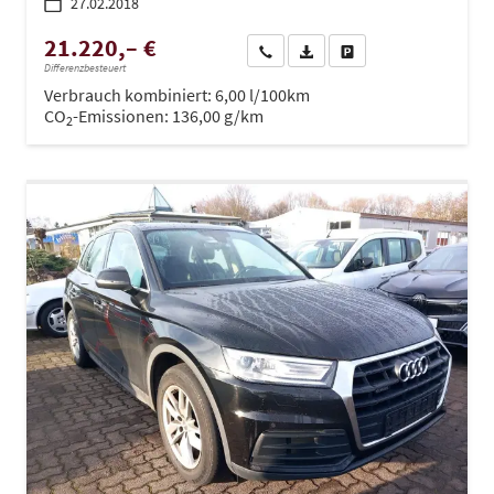
27.02.2018
21.220,– €
Wir rufen Sie an
PDF-Datei, Fahrzeugexposé dru
Drucken, parken oder ve
Differenzbesteuert
Verbrauch kombiniert:
6,00 l/100km
CO
-Emissionen:
136,00 g/km
2