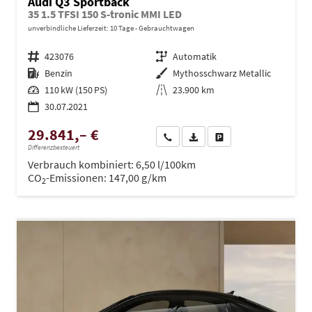
Audi Q3 Sportback
35 1.5 TFSI 150 S-tronic MMI LED
unverbindliche Lieferzeit:
10 Tage
Gebrauchtwagen
Fahrzeugnr.
423076
Getriebe
Automatik
Kraftstoff
Benzin
Außenfarbe
Mythosschwarz Metallic
Leistung
110 kW (150 PS)
Kilometerstand
23.900 km
30.07.2021
29.841,– €
Wir rufen Sie an
PDF-Datei, Fahrzeugexposé dru
Drucken, parken oder ve
Differenzbesteuert
Verbrauch kombiniert:
6,50 l/100km
CO
-Emissionen:
147,00 g/km
2