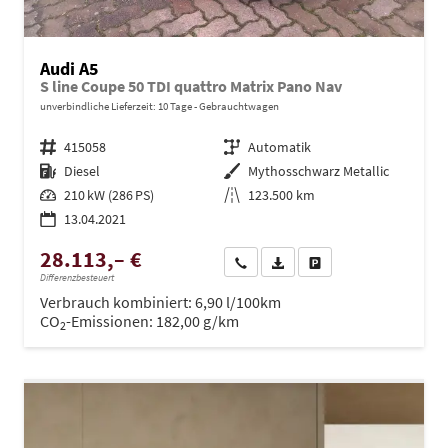
Audi A5
S line Coupe 50 TDI quattro Matrix Pano Nav
unverbindliche Lieferzeit:
10 Tage
Gebrauchtwagen
Fahrzeugnr.
415058
Getriebe
Automatik
Kraftstoff
Diesel
Außenfarbe
Mythosschwarz Metallic
Leistung
210 kW (286 PS)
Kilometerstand
123.500 km
13.04.2021
28.113,– €
Wir rufen Sie an
PDF-Datei, Fahrzeugexposé dru
Drucken, parken oder ve
Differenzbesteuert
Verbrauch kombiniert:
6,90 l/100km
CO
-Emissionen:
182,00 g/km
2