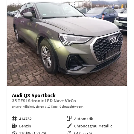
Audi Q3 Sportback
35 TFSI S tronic LED Nav+ VirCo
unverbindliche Lieferzeit:
10 Tage
Gebrauchtwagen
Fahrzeugnr.
414782
Getriebe
Automatik
Kraftstoff
Benzin
Außenfarbe
Chronosgrau Metallic
Leistung
110 kW (150 PS)
Kilometerstand
64.050 km