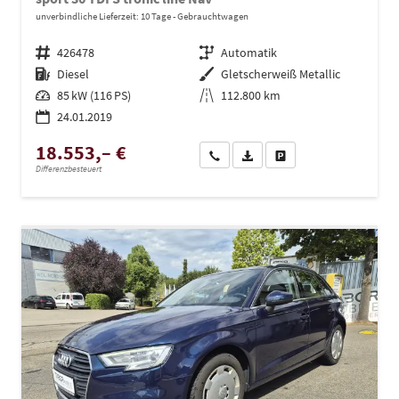
unverbindliche Lieferzeit:
10 Tage
Gebrauchtwagen
Fahrzeugnr.
426478
Getriebe
Automatik
Kraftstoff
Diesel
Außenfarbe
Gletscherweiß Metallic
Leistung
85 kW (116 PS)
Kilometerstand
112.800 km
24.01.2019
18.553,– €
Wir rufen Sie an
PDF-Datei, Fahrzeugexposé dru
Drucken, parken oder ve
Differenzbesteuert