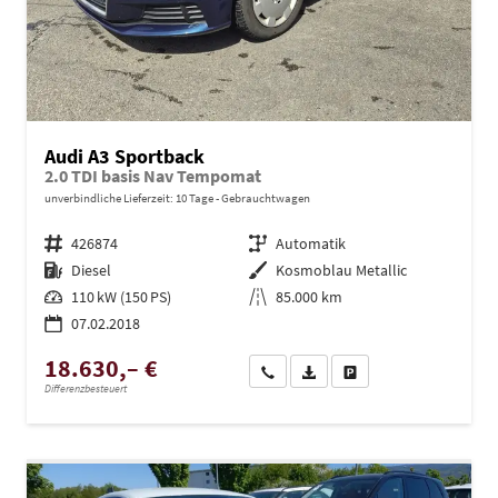
Audi A3 Sportback
2.0 TDI basis Nav Tempomat
unverbindliche Lieferzeit:
10 Tage
Gebrauchtwagen
Fahrzeugnr.
426874
Getriebe
Automatik
Kraftstoff
Diesel
Außenfarbe
Kosmoblau Metallic
Leistung
110 kW (150 PS)
Kilometerstand
85.000 km
07.02.2018
18.630,– €
Wir rufen Sie an
PDF-Datei, Fahrzeugexposé dru
Drucken, parken oder ve
Differenzbesteuert