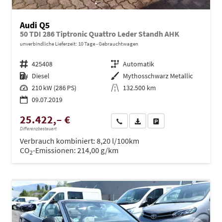
Audi Q5
50 TDI 286 Tiptronic Quattro Leder Standh AHK
unverbindliche Lieferzeit:
10 Tage
Gebrauchtwagen
Fahrzeugnr.
425408
Getriebe
Automatik
Kraftstoff
Diesel
Außenfarbe
Mythosschwarz Metallic
Leistung
210 kW (286 PS)
Kilometerstand
132.500 km
09.07.2019
25.422,– €
Wir rufen Sie an
PDF-Datei, Fahrzeugexposé dru
Drucken, parken oder ve
Differenzbesteuert
Verbrauch kombiniert:
8,20 l/100km
CO
-Emissionen:
214,00 g/km
2