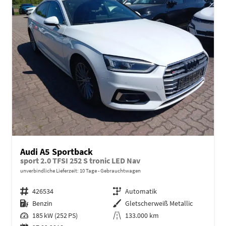
Audi A5 Sportback
sport 2.0 TFSI 252 S tronic LED Nav
unverbindliche Lieferzeit:
10 Tage
Gebrauchtwagen
Fahrzeugnr.
426534
Getriebe
Automatik
Kraftstoff
Benzin
Außenfarbe
Gletscherweiß Metallic
Leistung
185 kW (252 PS)
Kilometerstand
133.000 km