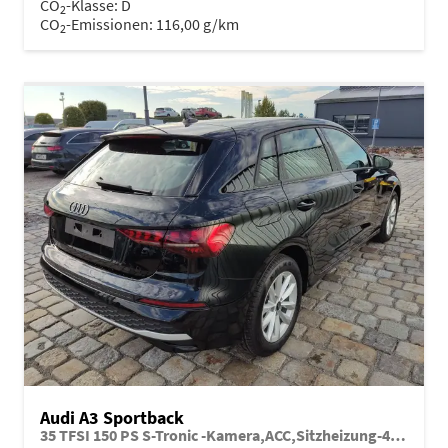
CO
-Klasse:
D
2
CO
-Emissionen:
116,00 g/km
2
Audi A3 Sportback
35 TFSI 150 PS S-Tronic -Kamera,ACC,Sitzheizung-4 Jahre Garantie-Sofort