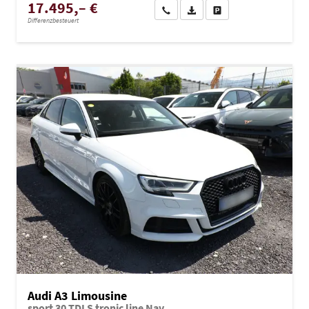
17.495,– €
Wir rufen Sie an
PDF-Datei, Fahrzeugexposé dru
Drucken, parken oder ve
Differenzbesteuert
Audi A3 Limousine
sport 30 TDI S tronic line Nav