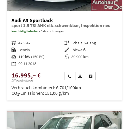
Audi A3 Sportback
sport 1.5 TSI AHK elk.schwenkbar, Inspektion neu
kurzfristig lieferbar
Gebrauchtwagen
Fahrzeugnr.
425342
Getriebe
Schalt. 6-Gang
Kraftstoff
Benzin
Außenfarbe
Ibisweiß
Leistung
110 kW (150 PS)
Kilometerstand
89.900 km
09.11.2018
16.995,– €
Wir rufen Sie an
PDF-Datei, Fahrzeugexposé dru
Drucken, parken oder ve
Differenzbesteuert
Verbrauch kombiniert:
6,70 l/100km
CO
-Emissionen:
151,00 g/km
2