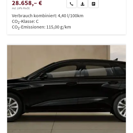
28.658,– €
Wir rufen Sie an
PDF-Datei, Fahrzeugexposé dru
Drucken, parken oder ve
incl. 19% MwSt.
Verbrauch kombiniert:
4,40 l/100km
CO
-Klasse:
C
2
CO
-Emissionen:
115,00 g/km
2