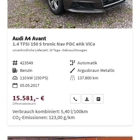
Audi A4 Avant
1.4 TFSI 150 S tronic Nav PDC eHk ViCo
unverbindliche Lieferzeit:
10 Tage
Gebrauchtwagen
Fahrzeugnr.
423549
Getriebe
Automatik
Kraftstoff
Benzin
Außenfarbe
Argusbraun Metallic
Leistung
110 kW (150 PS)
Kilometerstand
137.800 km
05.05.2017
15.581,– €
Wir rufen Sie an
PDF-Datei, Fahrzeugexposé dru
Drucken, parken oder ve
Differenzbesteuert
Verbrauch kombiniert:
5,40 l/100km
CO
-Emissionen:
123,00 g/km
2