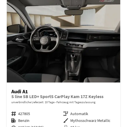
Audi A1
S line SB LED+ SportS CarPlay Kam 17Z Keyless
unverbindliche Lieferzeit:
10 Tage
Fahrzeug mit Tageszulassung
Fahrzeugnr.
427805
Getriebe
Automatik
Kraftstoff
Benzin
Außenfarbe
Mythosschwarz Metallic