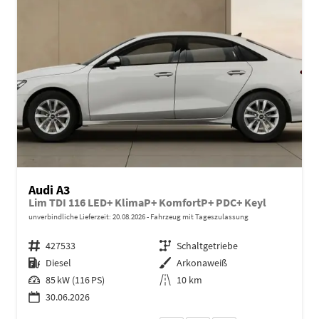
Audi A3
Lim TDI 116 LED+ KlimaP+ KomfortP+ PDC+ Keyl
unverbindliche Lieferzeit:
20.08.2026
Fahrzeug mit Tageszulassung
Fahrzeugnr.
427533
Getriebe
Schaltgetriebe
Kraftstoff
Diesel
Außenfarbe
Arkonaweiß
Leistung
85 kW (116 PS)
Kilometerstand
10 km
30.06.2026