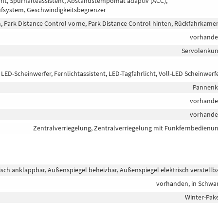
t, Spurhalteassistent, Abstandstempomat adaptiv (ACC),
fsystem, Geschwindigkeitsbegrenzer
 Park Distance Control vorne, Park Distance Control hinten, Rückfahrkame
vorhand
Servolenku
LED-Scheinwerfer, Fernlichtassistent, LED-Tagfahrlicht, Voll-LED Scheinwerf
Pannenk
vorhand
vorhand
Zentralverriegelung, Zentralverriegelung mit Funkfernbedienu
isch anklappbar, Außenspiegel beheizbar, Außenspiegel elektrisch verstellb
vorhanden, in Schwa
Winter-Pak