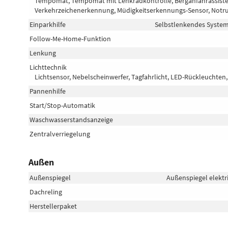
Tempomat, Tempomat mit Lenkradkontrolle, Berganfahrassisten
Verkehrzeichenerkennung, Müdigkeitserkennungs-Sensor, Notru
Einparkhilfe
Selbstlenkendes System,
Follow-Me-Home-Funktion
Lenkung
Lichttechnik
Lichtsensor, Nebelscheinwerfer, Tagfahrlicht, LED-Rückleuchten, 
Pannenhilfe
Start/Stop-Automatik
Waschwasserstandsanzeige
Zentralverriegelung
Außen
Außenspiegel
Außenspiegel elektr
Dachreling
Herstellerpaket