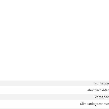
vorhand
elektrisch 4-fa
vorhand
Klimaanlage manue