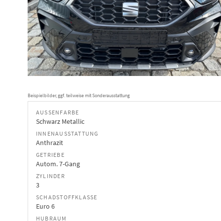
Beispielbilder, ggf. teilweise mit Sonderausstattung
AUSSENFARBE
Schwarz Metallic
INNENAUSSTATTUNG
Anthrazit
GETRIEBE
Autom. 7-Gang
ZYLINDER
3
SCHADSTOFFKLASSE
Euro 6
HUBRAUM