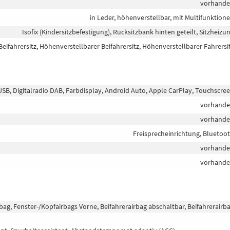
vorhand
in Leder, höhenverstellbar, mit Multifunktion
Isofix (Kindersitzbefestigung), Rücksitzbank hinten geteilt, Sitzheizu
eifahrersitz, Höhenverstellbarer Beifahrersitz, Höhenverstellbarer Fahrersi
 USB, Digitalradio DAB, Farbdisplay, Android Auto, Apple CarPlay, Touchscre
vorhand
vorhand
Freisprecheinrichtung, Bluetoo
vorhand
vorhand
bag, Fenster-/Kopfairbags Vorne, Beifahrerairbag abschaltbar, Beifahrerairb