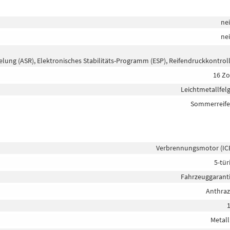
ne
ne
elung (ASR), Elektronisches Stabilitäts-Programm (ESP), Reifendruckkontrol
16 Zo
Leichtmetallfel
Sommerreif
Verbrennungsmotor (IC
5-tür
Fahrzeuggarant
Anthraz
Metall