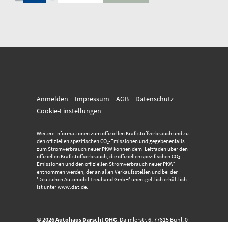
Anmelden
Impressum
AGB
Datenschutz
Cookie-Einstellungen
Weitere Informationen zum offiziellen Kraftstoffverbrauch und zu
den offiziellen spezifischen CO
-Emissionen und gegebenenfalls
2
zum Stromverbrauch neuer PKW können dem 'Leitfaden über den
offiziellen Kraftstoffverbrauch, die offiziellen spezifischen CO
-
2
Emissionen und den offiziellen Stromverbrauch neuer PKW'
entnommen werden, der an allen Verkaufsstellen und bei der
'Deutschen Automobil Treuhand GmbH' unentgeltlich erhältlich
ist unter www.dat.de.
© 2026
Autohaus Darscht OHG
,
Daimlerstr. 6
,
77815
Bühl,
0