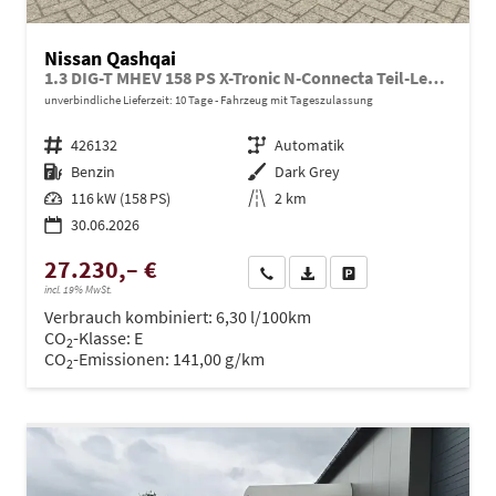
Nissan Qashqai
1.3 DIG-T MHEV 158 PS X-Tronic N-Connecta Teil-Leder PanoGlasdach Klimaautomatik Sitzheizung Lenkradheizung Navi ACC PDC v+h 360°Kamera DAB Bluetooth Touchscreen Apple CarPlay Android Auto 18"LM
unverbindliche Lieferzeit:
10 Tage
Fahrzeug mit Tageszulassung
Fahrzeugnr.
426132
Getriebe
Automatik
Kraftstoff
Benzin
Außenfarbe
Dark Grey
Leistung
116 kW (158 PS)
Kilometerstand
2 km
30.06.2026
27.230,– €
Wir rufen Sie an
PDF-Datei, Fahrzeugexposé dru
Drucken, parken oder ve
incl. 19% MwSt.
Verbrauch kombiniert:
6,30 l/100km
CO
-Klasse:
E
2
CO
-Emissionen:
141,00 g/km
2