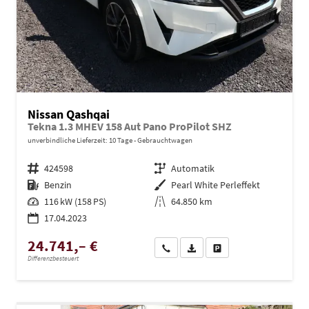
Nissan Qashqai
Tekna 1.3 MHEV 158 Aut Pano ProPilot SHZ
unverbindliche Lieferzeit:
10 Tage
Gebrauchtwagen
Fahrzeugnr.
424598
Getriebe
Automatik
Kraftstoff
Benzin
Außenfarbe
Pearl White Perleffekt
Leistung
116 kW (158 PS)
Kilometerstand
64.850 km
17.04.2023
24.741,– €
Wir rufen Sie an
PDF-Datei, Fahrzeugexposé dru
Drucken, parken oder ve
Differenzbesteuert