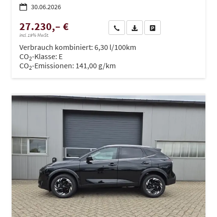
30.06.2026
27.230,– €
Wir rufen Sie an
PDF-Datei, Fahrzeugexposé dru
Drucken, parken oder ve
incl. 19% MwSt.
Verbrauch kombiniert:
6,30 l/100km
CO
-Klasse:
E
2
CO
-Emissionen:
141,00 g/km
2