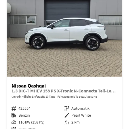
Nissan Qashqai
1.3 DIG-T MHEV 158 PS X-Tronic N-Connecta Teil-Leder PanoGlasdach Klimaautomatik Sitzheizung Lenkradheizung Navi ACC PDC v+h 360°Kamera DAB Bluetooth Touchscreen Apple CarPlay Android Auto 18"LM
unverbindliche Lieferzeit:
10 Tage
Fahrzeug mit Tageszulassung
Fahrzeugnr.
425554
Getriebe
Automatik
Kraftstoff
Benzin
Außenfarbe
Pearl White
Leistung
116 kW (158 PS)
Kilometerstand
2 km