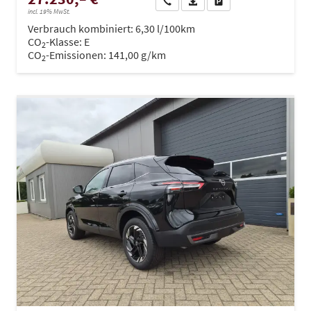
Wir rufen Sie an
PDF-Datei, Fahrzeugexposé dru
Drucken, parken oder ve
incl. 19% MwSt.
Verbrauch kombiniert:
6,30 l/100km
CO
-Klasse:
E
2
CO
-Emissionen:
141,00 g/km
2