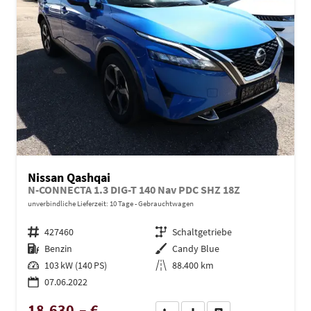
Nissan Qashqai
N-CONNECTA 1.3 DIG-T 140 Nav PDC SHZ 18Z
unverbindliche Lieferzeit:
10 Tage
Gebrauchtwagen
Fahrzeugnr.
427460
Getriebe
Schaltgetriebe
Kraftstoff
Benzin
Außenfarbe
Candy Blue
Leistung
103 kW (140 PS)
Kilometerstand
88.400 km
07.06.2022
18.630,– €