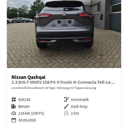
Nissan Qashqai
1.3 DIG-T MHEV 158 PS X-Tronic N-Connecta Teil-Leder PanoGlasdach Klimaautomatik Sitzheizung Lenkradheizung Navi ACC PDC v+h 360°Kamera DAB Bluetooth Touchscreen Apple CarPlay Android Auto 18"LM
unverbindliche Lieferzeit:
10 Tage
Fahrzeug mit Tageszulassung
Fahrzeugnr.
426136
Getriebe
Automatik
Kraftstoff
Benzin
Außenfarbe
Dark Grey
Leistung
116 kW (158 PS)
Kilometerstand
2 km
30.06.2026