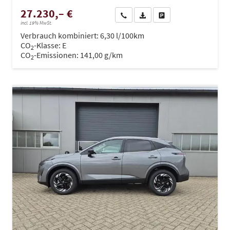
27.230,– €
Wir rufen Sie an
PDF-Datei, Fahrzeugexposé dru
Drucken, parken oder ve
incl. 19% MwSt.
Verbrauch kombiniert:
6,30 l/100km
CO
-Klasse:
E
2
CO
-Emissionen:
141,00 g/km
2