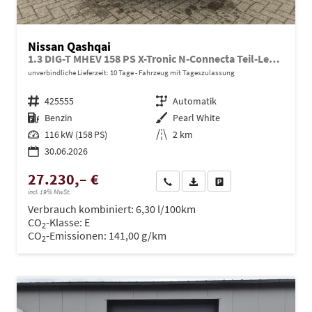
Nissan Qashqai
1.3 DIG-T MHEV 158 PS X-Tronic N-Connecta Teil-Leder PanoGlasdach Klimaautomatik Sitzheizung Lenkradheizung Navi ACC PDC v+h 360°Kamera DAB Bluetooth Touchscreen Apple CarPlay Android Auto 18"LM
unverbindliche Lieferzeit:
10 Tage
Fahrzeug mit Tageszulassung
Fahrzeugnr.
425555
Getriebe
Automatik
Kraftstoff
Benzin
Außenfarbe
Pearl White
Leistung
116 kW (158 PS)
Kilometerstand
2 km
30.06.2026
27.230,– €
Wir rufen Sie an
PDF-Datei, Fahrzeugexposé dru
Drucken, parken oder ve
incl. 19% MwSt.
Verbrauch kombiniert:
6,30 l/100km
CO
-Klasse:
E
2
CO
-Emissionen:
141,00 g/km
2