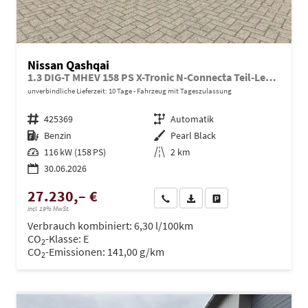
Nissan Qashqai
1.3 DIG-T MHEV 158 PS X-Tronic N-Connecta Teil-Leder PanoGlasdach Klimaautomatik Sitzheizung Lenkradheizung Navi ACC PDC v+h 360°Kamera DAB Bluetooth Touchscreen Apple CarPlay Android Auto 18"LM
unverbindliche Lieferzeit:
10 Tage
Fahrzeug mit Tageszulassung
Fahrzeugnr.
425369
Getriebe
Automatik
Kraftstoff
Benzin
Außenfarbe
Pearl Black
Leistung
116 kW (158 PS)
Kilometerstand
2 km
30.06.2026
27.230,– €
Wir rufen Sie an
PDF-Datei, Fahrzeugexposé dru
Drucken, parken oder ve
incl. 19% MwSt.
Verbrauch kombiniert:
6,30 l/100km
CO
-Klasse:
E
2
CO
-Emissionen:
141,00 g/km
2