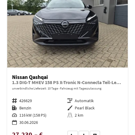
Nissan Qashqai
1.3 DIG-T MHEV 158 PS X-Tronic N-Connecta Teil-Leder PanoGlasdach Klimaautomatik Sitzheizung Lenkradheizung Navi ACC PDC v+h 360°Kamera DAB Bluetooth Touchscreen Apple CarPlay Android Auto 18"LM
unverbindliche Lieferzeit:
10 Tage
Fahrzeug mit Tageszulassung
Fahrzeugnr.
426629
Getriebe
Automatik
Kraftstoff
Benzin
Außenfarbe
Pearl Black
Leistung
116 kW (158 PS)
Kilometerstand
2 km
30.06.2026
27.230,– €