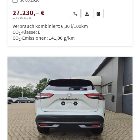
30.06.2026
27.230,– €
Wir rufen Sie an
PDF-Datei, Fahrzeugexposé dru
Drucken, parken oder ve
incl. 19% MwSt.
Verbrauch kombiniert:
6,30 l/100km
CO
-Klasse:
E
2
CO
-Emissionen:
141,00 g/km
2