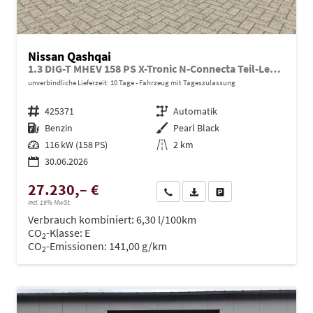
Nissan Qashqai
1.3 DIG-T MHEV 158 PS X-Tronic N-Connecta Teil-Leder PanoGlasdach Klimaautomatik Sitzheizung Lenkradheizung Navi ACC PDC v+h 360°Kamera DAB Bluetooth Touchscreen Apple CarPlay Android Auto 18"LM
unverbindliche Lieferzeit:
10 Tage
Fahrzeug mit Tageszulassung
Fahrzeugnr.
425371
Getriebe
Automatik
Kraftstoff
Benzin
Außenfarbe
Pearl Black
Leistung
116 kW (158 PS)
Kilometerstand
2 km
30.06.2026
27.230,– €
Wir rufen Sie an
PDF-Datei, Fahrzeugexposé dru
Drucken, parken oder ve
incl. 19% MwSt.
Verbrauch kombiniert:
6,30 l/100km
CO
-Klasse:
E
2
CO
-Emissionen:
141,00 g/km
2