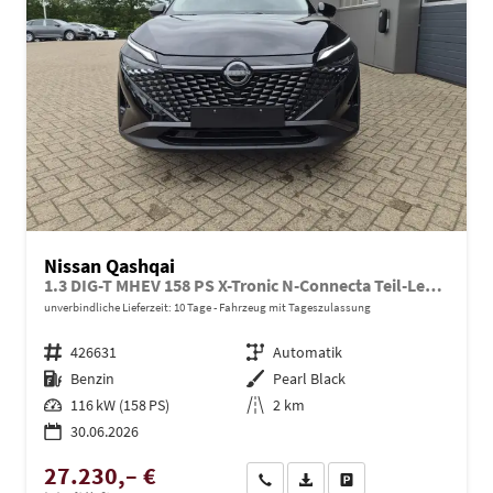
Nissan Qashqai
1.3 DIG-T MHEV 158 PS X-Tronic N-Connecta Teil-Leder PanoGlasdach Klimaautomatik Sitzheizung Lenkradheizung Navi ACC PDC v+h 360°Kamera DAB Bluetooth Touchscreen Apple CarPlay Android Auto 18"LM
unverbindliche Lieferzeit:
10 Tage
Fahrzeug mit Tageszulassung
Fahrzeugnr.
426631
Getriebe
Automatik
Kraftstoff
Benzin
Außenfarbe
Pearl Black
Leistung
116 kW (158 PS)
Kilometerstand
2 km
30.06.2026
27.230,– €
Wir rufen Sie an
PDF-Datei, Fahrzeugexposé dru
Drucken, parken oder ve