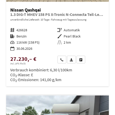
Nissan Qashqai
1.3 DIG-T MHEV 158 PS X-Tronic N-Connecta Teil-Leder PanoGlasdach Klimaautomatik Sitzheizung Lenkradheizung Navi ACC PDC v+h 360°Kamera DAB Bluetooth Touchscreen Apple CarPlay Android Auto 18"LM
unverbindliche Lieferzeit:
10 Tage
Fahrzeug mit Tageszulassung
Fahrzeugnr.
426628
Getriebe
Automatik
Kraftstoff
Benzin
Außenfarbe
Pearl Black
Leistung
116 kW (158 PS)
Kilometerstand
2 km
30.06.2026
27.230,– €
Wir rufen Sie an
PDF-Datei, Fahrzeugexposé dru
Drucken, parken oder ve
incl. 19% MwSt.
Verbrauch kombiniert:
6,30 l/100km
CO
-Klasse:
E
2
CO
-Emissionen:
141,00 g/km
2