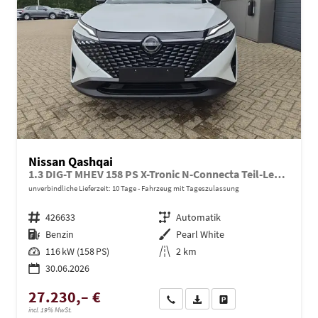
Nissan Qashqai
1.3 DIG-T MHEV 158 PS X-Tronic N-Connecta Teil-Leder PanoGlasdach Klimaautomatik Sitzheizung Lenkradheizung Navi ACC PDC v+h 360°Kamera DAB Bluetooth Touchscreen Apple CarPlay Android Auto 18"LM
unverbindliche Lieferzeit:
10 Tage
Fahrzeug mit Tageszulassung
Fahrzeugnr.
426633
Getriebe
Automatik
Kraftstoff
Benzin
Außenfarbe
Pearl White
Leistung
116 kW (158 PS)
Kilometerstand
2 km
30.06.2026
27.230,– €
Wir rufen Sie an
PDF-Datei, Fahrzeugexposé dru
Drucken, parken oder ve
incl. 19% MwSt.