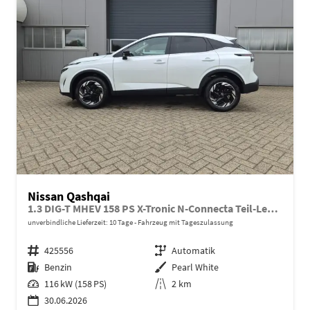
Nissan Qashqai
1.3 DIG-T MHEV 158 PS X-Tronic N-Connecta Teil-Leder PanoGlasdach Klimaautomatik Sitzheizung Lenkradheizung Navi ACC PDC v+h 360°Kamera DAB Bluetooth Touchscreen Apple CarPlay Android Auto 18"LM
unverbindliche Lieferzeit:
10 Tage
Fahrzeug mit Tageszulassung
Fahrzeugnr.
425556
Getriebe
Automatik
Kraftstoff
Benzin
Außenfarbe
Pearl White
Leistung
116 kW (158 PS)
Kilometerstand
2 km
30.06.2026