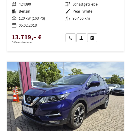
Fahrzeugnr.
424390
Getriebe
Schaltgetriebe
Kraftstoff
Benzin
Außenfarbe
Pearl White
Leistung
120 kW (163 PS)
Kilometerstand
95.450 km
05.02.2018
13.719,– €
Wir rufen Sie an
PDF-Datei, Fahrzeugexposé dru
Drucken, parken oder ve
Differenzbesteuert