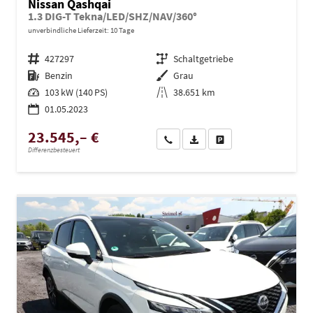
Nissan Qashqai
1.3 DIG-T Tekna/LED/SHZ/NAV/360°
unverbindliche Lieferzeit:
10 Tage
Fahrzeugnr.
427297
Getriebe
Schaltgetriebe
Kraftstoff
Benzin
Außenfarbe
Grau
Leistung
103 kW (140 PS)
Kilometerstand
38.651 km
01.05.2023
23.545,– €
Wir rufen Sie an
PDF-Datei, Fahrzeugexposé dru
Drucken, parken oder ve
Differenzbesteuert