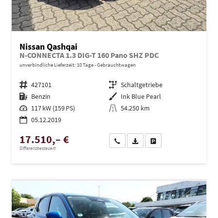
Nissan Qashqai
N-CONNECTA 1.3 DIG-T 160 Pano SHZ PDC
unverbindliche Lieferzeit:
10 Tage
Gebrauchtwagen
Fahrzeugnr.
427101
Getriebe
Schaltgetriebe
Kraftstoff
Benzin
Außenfarbe
Ink Blue Pearl
Leistung
117 kW (159 PS)
Kilometerstand
54.250 km
05.12.2019
17.510,– €
Wir rufen Sie an
PDF-Datei, Fahrzeugexposé dru
Drucken, parken oder ve
Differenzbesteuert