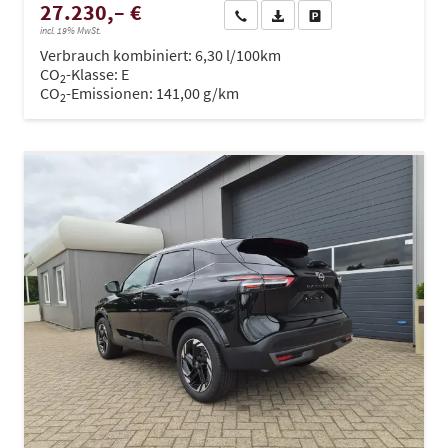
27.230,– €
Wir rufen Sie an
PDF-Datei, Fahrzeugexposé dru
Drucken, parken oder ve
incl. 19% MwSt.
Verbrauch kombiniert:
6,30 l/100km
CO
-Klasse:
E
2
CO
-Emissionen:
141,00 g/km
2