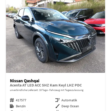
Nissan Qashqai
Acenta AT LED ACC SHZ Kam Keyl LHZ PDC
unverbindliche Lieferzeit:
10 Tage
Fahrzeug mit Tageszulassung
Fahrzeugnr.
417577
Getriebe
Automatik
Kraftstoff
Benzin
Außenfarbe
Deep Ocean