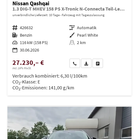
Nissan Qashqai
1.3 DIG-T MHEV 158 PS X-Tronic N-Connecta Teil-Leder PanoGlasdach Klimaautomatik Sitzheizung Lenkradheizung Navi ACC PDC v+h 360°Kamera DAB Bluetooth Touchscreen Apple CarPlay Android Auto 18"LM
unverbindliche Lieferzeit:
10 Tage
Fahrzeug mit Tageszulassung
Fahrzeugnr.
426632
Getriebe
Automatik
Kraftstoff
Benzin
Außenfarbe
Pearl White
Leistung
116 kW (158 PS)
Kilometerstand
2 km
30.06.2026
27.230,– €
Wir rufen Sie an
PDF-Datei, Fahrzeugexposé dru
Drucken, parken oder ve
incl. 19% MwSt.
Verbrauch kombiniert:
6,30 l/100km
CO
-Klasse:
E
2
CO
-Emissionen:
141,00 g/km
2