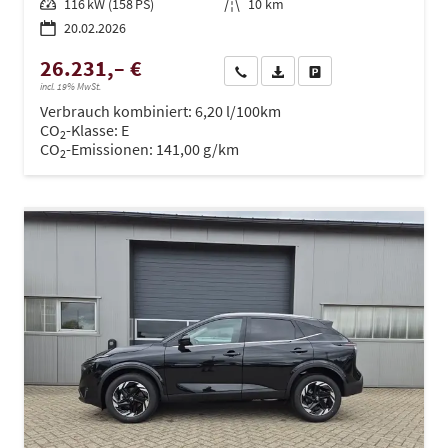
Leistung
116 kW (158 PS)
Kilometerstand
10 km
20.02.2026
26.231,– €
Wir rufen Sie an
PDF-Datei, Fahrzeugexposé dru
Drucken, parken oder ve
incl. 19% MwSt.
Verbrauch kombiniert:
6,20 l/100km
CO
-Klasse:
E
2
CO
-Emissionen:
141,00 g/km
2