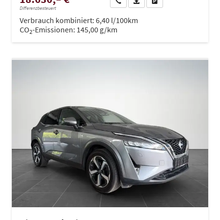
Wir rufen Sie an
PDF-Datei, Fahrzeugexposé dru
Drucken, parken oder ve
Differenzbesteuert
Verbrauch kombiniert:
6,40 l/100km
CO
-Emissionen:
145,00 g/km
2