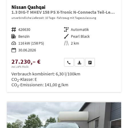
Nissan Qashqai
1.3 DIG-T MHEV 158 PS X-Tronic N-Connecta Teil-Leder PanoGlasdach Klimaautomatik Sitzheizung Lenkradheizung Navi ACC PDC v+h 360°Kamera DAB Bluetooth Touchscreen Apple CarPlay Android Auto 18"LM
unverbindliche Lieferzeit:
10 Tage
Fahrzeug mit Tageszulassung
Fahrzeugnr.
426630
Getriebe
Automatik
Kraftstoff
Benzin
Außenfarbe
Pearl Black
Leistung
116 kW (158 PS)
Kilometerstand
2 km
30.06.2026
27.230,– €
Wir rufen Sie an
PDF-Datei, Fahrzeugexposé dru
Drucken, parken oder ve
incl. 19% MwSt.
Verbrauch kombiniert:
6,30 l/100km
CO
-Klasse:
E
2
CO
-Emissionen:
141,00 g/km
2