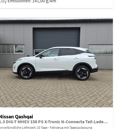
CO
-Emissionen:
141,00 g/km
2
Nissan Qashqai
1.3 DIG-T MHEV 158 PS X-Tronic N-Connecta Teil-Leder PanoGlasdach Klimaautomatik Sitzheizung Lenkradheizung Navi ACC PDC v+h 360°Kamera DAB Bluetooth Touchscreen Apple CarPlay Android Auto 18"LM
unverbindliche Lieferzeit:
10 Tage
Fahrzeug mit Tageszulassung