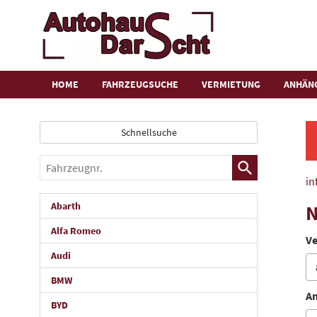
HOME
FAHRZEUGSUCHE
VERMIETUNG
ANHÄN
Schnellsuche
Fahrzeugnr.
in
Abarth
N
Alfa Romeo
Ve
Audi
BMW
An
BYD