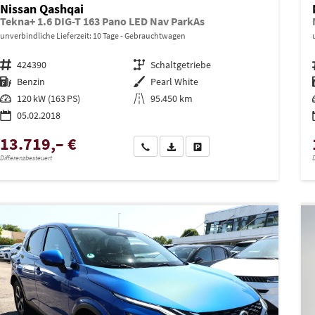
Nissan Qashqai
Tekna+ 1.6 DIG-T 163 Pano LED Nav ParkAs
unverbindliche Lieferzeit:
10 Tage
Gebrauchtwagen
Fahrzeugnr.
424390
Getriebe
Schaltgetriebe
Kraftstoff
Benzin
Außenfarbe
Pearl White
Leistung
120 kW (163 PS)
Kilometerstand
95.450 km
05.02.2018
13.719,– €
Wir rufen Sie an
PDF-Datei, Fahrzeugexposé drucken
Drucken, parken oder vergleich
Differenzbesteuert
D