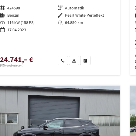
Fahrzeugnr.
424598
Getriebe
Automatik
Kraftstoff
Benzin
Außenfarbe
Pearl White Perleffekt
Leistung
116 kW (158 PS)
Kilometerstand
64.850 km
17.04.2023
i
24.741,– €
Wir rufen Sie an
PDF-Datei, Fahrzeugexposé drucken
Drucken, parken oder vergleich
Differenzbesteuert