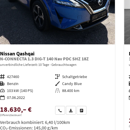
Nissan Qashqai
N-CONNECTA 1.3 DIG-T 140 Nav PDC SHZ 18Z
unverbindliche Lieferzeit:
10 Tage
Gebrauchtwagen
Fahrzeugnr.
427460
Getriebe
Schaltgetriebe
Kraftstoff
Benzin
Außenfarbe
Candy Blue
Leistung
103 kW (140 PS)
Kilometerstand
88.400 km
07.06.2022
18.630,– €
Wir rufen Sie an
PDF-Datei, Fahrzeugexposé drucken
Drucken, parken oder vergleich
Differenzbesteuert
Verbrauch kombiniert:
6,40 l/100km
D
CO
-Emissionen:
145,00 g/km
2