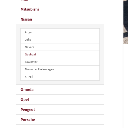
Mitsubishi
Nissan
Ariya
Juke
Navara
Qashqai
Townstar
Townstar Lieferwagen
X-Trail
Omoda
Opel
Peugeot
Porsche