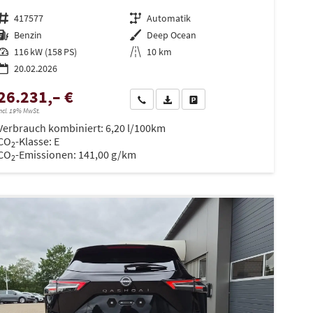
Fahrzeugnr.
417577
Getriebe
Automatik
Kraftstoff
Benzin
Außenfarbe
Deep Ocean
Leistung
116 kW (158 PS)
Kilometerstand
10 km
20.02.2026
26.231,– €
Wir rufen Sie an
PDF-Datei, Fahrzeugexposé drucken
Drucken, parken oder vergleiche
ncl. 19% MwSt.
Verbrauch kombiniert:
6,20 l/100km
en
CO
-Klasse:
E
2
CO
-Emissionen:
141,00 g/km
2