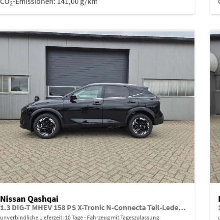
CO
-Emissionen:
141,00 g/km
2
Nissan Qashqai
1.3 DIG-T MHEV 158 PS X-Tronic N-Connecta Teil-Leder PanoGlasdach Klimaautomatik Sitzheizung Lenkradheizung Navi ACC PDC v+h 360°Kamera DAB Bluetooth Touchscreen Apple CarPlay Android Auto 18"LM
unverbindliche Lieferzeit:
10 Tage
Fahrzeug mit Tageszulassung