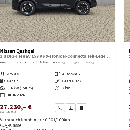
Nissan Qashqai
1.3 DIG-T MHEV 158 PS X-Tronic N-Connecta Teil-Leder PanoGlasdach Klimaautomatik Sitzheizung Lenkradheizung Navi ACC PDC v+h 360°Kamera DAB Bluetooth Touchscreen Apple CarPlay Android Auto 18"LM
unverbindliche Lieferzeit:
10 Tage
Fahrzeug mit Tageszulassung
Fahrzeugnr.
425369
Getriebe
Automatik
Kraftstoff
Benzin
Außenfarbe
Pearl Black
Leistung
116 kW (158 PS)
Kilometerstand
2 km
30.06.2026
27.230,– €
Wir rufen Sie an
PDF-Datei, Fahrzeugexposé drucken
Drucken, parken oder vergleich
incl. 19% MwSt.
i
Verbrauch kombiniert:
6,30 l/100km
CO
-Klasse:
E
2