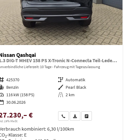
Nissan Qashqai
1.3 DIG-T MHEV 158 PS X-Tronic N-Connecta Teil-Leder PanoGlasdach Klimaautomatik Sitzheizung Lenkradheizung Navi ACC PDC v+h 360°Kamera DAB Bluetooth Touchscreen Apple CarPlay Android Auto 18"LM
unverbindliche Lieferzeit:
10 Tage
Fahrzeug mit Tageszulassung
Fahrzeugnr.
425370
Getriebe
Automatik
Kraftstoff
Benzin
Außenfarbe
Pearl Black
Leistung
116 kW (158 PS)
Kilometerstand
2 km
30.06.2026
27.230,– €
en
Wir rufen Sie an
PDF-Datei, Fahrzeugexposé drucken
Drucken, parken oder vergleiche
ncl. 19% MwSt.
Verbrauch kombiniert:
6,30 l/100km
CO
-Klasse:
E
2