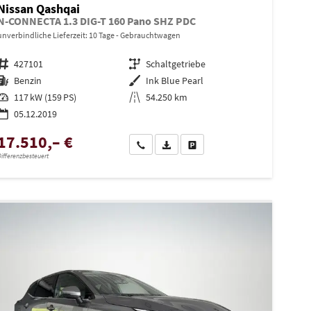
Nissan Qashqai
N-CONNECTA 1.3 DIG-T 160 Pano SHZ PDC
unverbindliche Lieferzeit:
10 Tage
Gebrauchtwagen
Fahrzeugnr.
427101
Getriebe
Schaltgetriebe
Kraftstoff
Benzin
Außenfarbe
Ink Blue Pearl
Leistung
117 kW (159 PS)
Kilometerstand
54.250 km
05.12.2019
17.510,– €
en
Wir rufen Sie an
PDF-Datei, Fahrzeugexposé drucken
Drucken, parken oder vergleiche
ifferenzbesteuert