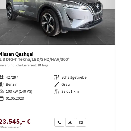
Nissan Qashqai
1.3 DIG-T Tekna/LED/SHZ/NAV/360°
unverbindliche Lieferzeit:
10 Tage
Fahrzeugnr.
427297
Getriebe
Schaltgetriebe
Kraftstoff
Benzin
Außenfarbe
Grau
Leistung
103 kW (140 PS)
Kilometerstand
38.651 km
01.05.2023
en
23.545,– €
Wir rufen Sie an
PDF-Datei, Fahrzeugexposé drucken
Drucken, parken oder vergleiche
ifferenzbesteuert