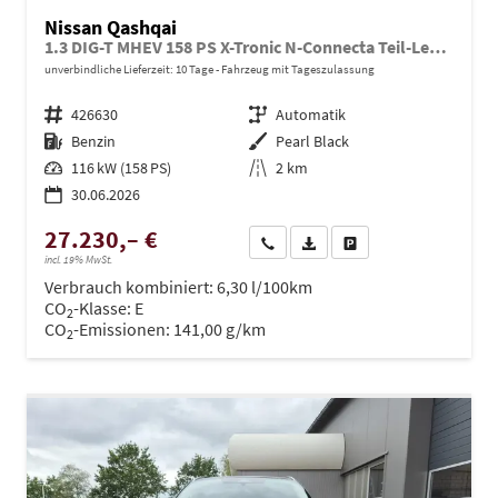
Nissan Qashqai
1.3 DIG-T MHEV 158 PS X-Tronic N-Connecta Teil-Leder PanoGlasdach Klimaautomatik Sitzheizung Lenkradheizung Navi ACC PDC v+h 360°Kamera DAB Bluetooth Touchscreen Apple CarPlay Android Auto 18"LM
unverbindliche Lieferzeit:
10 Tage
Fahrzeug mit Tageszulassung
Fahrzeugnr.
426630
Getriebe
Automatik
Kraftstoff
Benzin
Außenfarbe
Pearl Black
Leistung
116 kW (158 PS)
Kilometerstand
2 km
30.06.2026
27.230,– €
Wir rufen Sie an
PDF-Datei, Fahrzeugexposé dru
Drucken, parken oder ve
incl. 19% MwSt.
Verbrauch kombiniert:
6,30 l/100km
CO
-Klasse:
E
2
CO
-Emissionen:
141,00 g/km
2