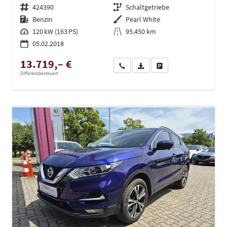
Fahrzeugnr.
424390
Getriebe
Schaltgetriebe
Kraftstoff
Benzin
Außenfarbe
Pearl White
Leistung
120 kW (163 PS)
Kilometerstand
95.450 km
05.02.2018
13.719,– €
Wir rufen Sie an
PDF-Datei, Fahrzeugexposé dru
Drucken, parken oder ve
Differenzbesteuert