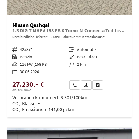
Nissan Qashqai
1.3 DIG-T MHEV 158 PS X-Tronic N-Connecta Teil-Leder PanoGlasdach Klimaautomatik Sitzheizung Lenkradheizung Navi ACC PDC v+h 360°Kamera DAB Bluetooth Touchscreen Apple CarPlay Android Auto 18"LM
unverbindliche Lieferzeit:
10 Tage
Fahrzeug mit Tageszulassung
Fahrzeugnr.
425371
Getriebe
Automatik
Kraftstoff
Benzin
Außenfarbe
Pearl Black
Leistung
116 kW (158 PS)
Kilometerstand
2 km
30.06.2026
27.230,– €
Wir rufen Sie an
PDF-Datei, Fahrzeugexposé dru
Drucken, parken oder ve
incl. 19% MwSt.
Verbrauch kombiniert:
6,30 l/100km
CO
-Klasse:
E
2
CO
-Emissionen:
141,00 g/km
2