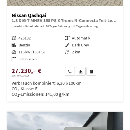
Nissan Qashqai
1.3 DIG-T MHEV 158 PS X-Tronic N-Connecta Teil-Leder PanoGlasdach Klimaautomatik Sitzheizung Lenkradheizung Navi ACC PDC v+h 360°Kamera DAB Bluetooth Touchscreen Apple CarPlay Android Auto 18"LM
unverbindliche Lieferzeit:
10 Tage
Fahrzeug mit Tageszulassung
Fahrzeugnr.
426132
Getriebe
Automatik
Kraftstoff
Benzin
Außenfarbe
Dark Grey
Leistung
116 kW (158 PS)
Kilometerstand
2 km
30.06.2026
27.230,– €
Wir rufen Sie an
PDF-Datei, Fahrzeugexposé dru
Drucken, parken oder ve
incl. 19% MwSt.
Verbrauch kombiniert:
6,30 l/100km
CO
-Klasse:
E
2
CO
-Emissionen:
141,00 g/km
2