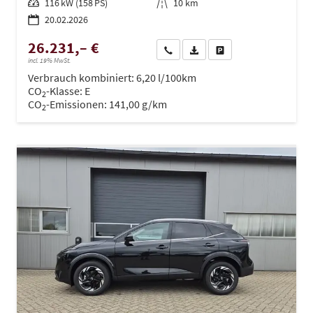
Leistung
116 kW (158 PS)
Kilometerstand
10 km
20.02.2026
26.231,– €
Wir rufen Sie an
PDF-Datei, Fahrzeugexposé dru
Drucken, parken oder ve
incl. 19% MwSt.
Verbrauch kombiniert:
6,20 l/100km
CO
-Klasse:
E
2
CO
-Emissionen:
141,00 g/km
2