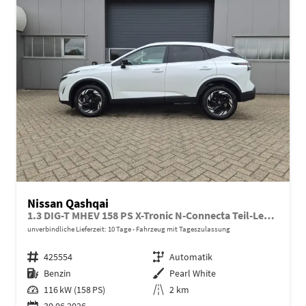
Nissan Qashqai
1.3 DIG-T MHEV 158 PS X-Tronic N-Connecta Teil-Leder PanoGlasdach Klimaautomatik Sitzheizung Lenkradheizung Navi ACC PDC v+h 360°Kamera DAB Bluetooth Touchscreen Apple CarPlay Android Auto 18"LM
unverbindliche Lieferzeit:
10 Tage
Fahrzeug mit Tageszulassung
Fahrzeugnr.
425554
Getriebe
Automatik
Kraftstoff
Benzin
Außenfarbe
Pearl White
Leistung
116 kW (158 PS)
Kilometerstand
2 km