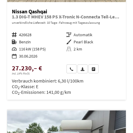
Nissan Qashqai
1.3 DIG-T MHEV 158 PS X-Tronic N-Connecta Teil-Leder PanoGlasdach Klimaautomatik Sitzheizung Lenkradheizung Navi ACC PDC v+h 360°Kamera DAB Bluetooth Touchscreen Apple CarPlay Android Auto 18"LM
unverbindliche Lieferzeit:
10 Tage
Fahrzeug mit Tageszulassung
Fahrzeugnr.
426628
Getriebe
Automatik
Kraftstoff
Benzin
Außenfarbe
Pearl Black
Leistung
116 kW (158 PS)
Kilometerstand
2 km
30.06.2026
27.230,– €
Wir rufen Sie an
PDF-Datei, Fahrzeugexposé dru
Drucken, parken oder ve
incl. 19% MwSt.
Verbrauch kombiniert:
6,30 l/100km
CO
-Klasse:
E
2
CO
-Emissionen:
141,00 g/km
2