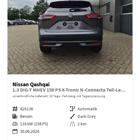
Nissan Qashqai
1.3 DIG-T MHEV 158 PS X-Tronic N-Connecta Teil-Leder PanoGlasdach Klimaautomatik Sitzheizung Lenkradheizung Navi ACC PDC v+h 360°Kamera DAB Bluetooth Touchscreen Apple CarPlay Android Auto 18"LM
unverbindliche Lieferzeit:
10 Tage
Fahrzeug mit Tageszulassung
Fahrzeugnr.
426136
Getriebe
Automatik
Kraftstoff
Benzin
Außenfarbe
Dark Grey
Leistung
116 kW (158 PS)
Kilometerstand
2 km
30.06.2026