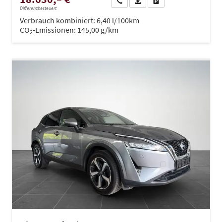
Wir rufen Sie an
PDF-Datei, Fahrzeugexposé dru
Drucken, parken oder ve
Differenzbesteuert
Verbrauch kombiniert:
6,40 l/100km
CO
-Emissionen:
145,00 g/km
2