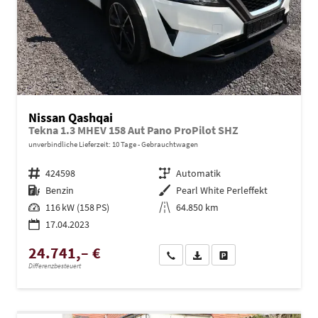
Nissan Qashqai
Tekna 1.3 MHEV 158 Aut Pano ProPilot SHZ
unverbindliche Lieferzeit:
10 Tage
Gebrauchtwagen
Fahrzeugnr.
424598
Getriebe
Automatik
Kraftstoff
Benzin
Außenfarbe
Pearl White Perleffekt
Leistung
116 kW (158 PS)
Kilometerstand
64.850 km
17.04.2023
24.741,– €
Wir rufen Sie an
PDF-Datei, Fahrzeugexposé dru
Drucken, parken oder ve
Differenzbesteuert