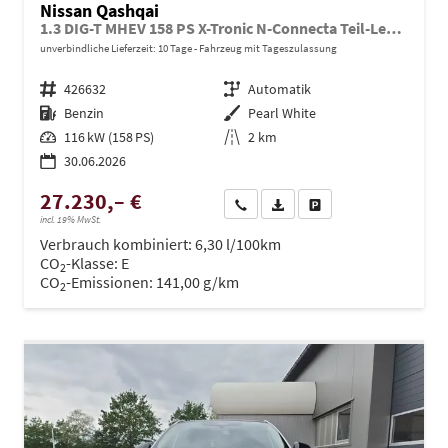
Nissan Qashqai
1.3 DIG-T MHEV 158 PS X-Tronic N-Connecta Teil-Leder PanoGlasdach Klimaautomatik Sitzheizung Lenkradheizung Navi ACC PDC v+h 360°Kamera DAB Bluetooth Touchscreen Apple CarPlay Android Auto 18"LM
unverbindliche Lieferzeit:
10 Tage
Fahrzeug mit Tageszulassung
Fahrzeugnr.
426632
Getriebe
Automatik
Kraftstoff
Benzin
Außenfarbe
Pearl White
Leistung
116 kW (158 PS)
Kilometerstand
2 km
30.06.2026
27.230,– €
Wir rufen Sie an
PDF-Datei, Fahrzeugexposé dru
Drucken, parken oder ve
incl. 19% MwSt.
Verbrauch kombiniert:
6,30 l/100km
CO
-Klasse:
E
2
CO
-Emissionen:
141,00 g/km
2