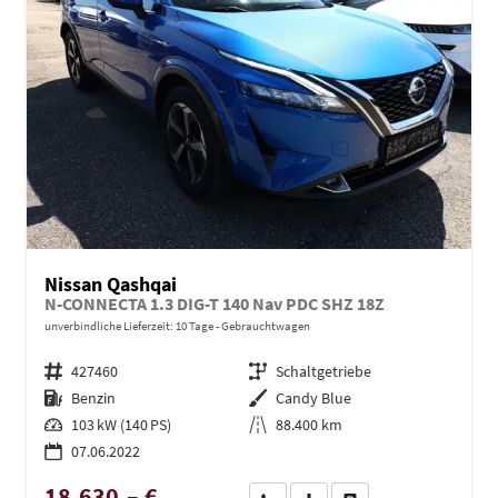
Nissan Qashqai
N-CONNECTA 1.3 DIG-T 140 Nav PDC SHZ 18Z
unverbindliche Lieferzeit:
10 Tage
Gebrauchtwagen
Fahrzeugnr.
427460
Getriebe
Schaltgetriebe
Kraftstoff
Benzin
Außenfarbe
Candy Blue
Leistung
103 kW (140 PS)
Kilometerstand
88.400 km
07.06.2022
18.630,– €