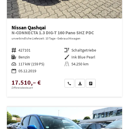
Nissan Qashqai
N-CONNECTA 1.3 DIG-T 160 Pano SHZ PDC
unverbindliche Lieferzeit:
10 Tage
Gebrauchtwagen
Fahrzeugnr.
427101
Getriebe
Schaltgetriebe
Kraftstoff
Benzin
Außenfarbe
Ink Blue Pearl
Leistung
117 kW (159 PS)
Kilometerstand
54.250 km
05.12.2019
17.510,– €
Wir rufen Sie an
PDF-Datei, Fahrzeugexposé dru
Drucken, parken oder ve
Differenzbesteuert