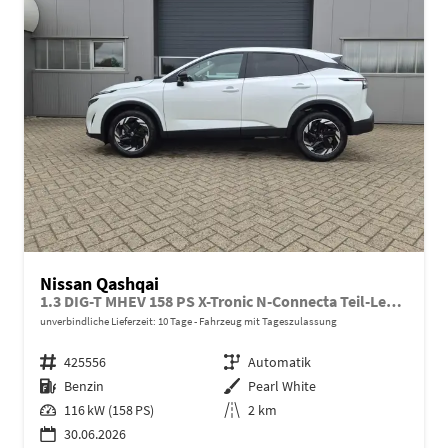
Nissan Qashqai
1.3 DIG-T MHEV 158 PS X-Tronic N-Connecta Teil-Leder PanoGlasdach Klimaautomatik Sitzheizung Lenkradheizung Navi ACC PDC v+h 360°Kamera DAB Bluetooth Touchscreen Apple CarPlay Android Auto 18"LM
unverbindliche Lieferzeit:
10 Tage
Fahrzeug mit Tageszulassung
Fahrzeugnr.
425556
Getriebe
Automatik
Kraftstoff
Benzin
Außenfarbe
Pearl White
Leistung
116 kW (158 PS)
Kilometerstand
2 km
30.06.2026