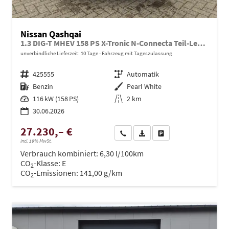
Nissan Qashqai
1.3 DIG-T MHEV 158 PS X-Tronic N-Connecta Teil-Leder PanoGlasdach Klimaautomatik Sitzheizung Lenkradheizung Navi ACC PDC v+h 360°Kamera DAB Bluetooth Touchscreen Apple CarPlay Android Auto 18"LM
unverbindliche Lieferzeit:
10 Tage
Fahrzeug mit Tageszulassung
Fahrzeugnr.
425555
Getriebe
Automatik
Kraftstoff
Benzin
Außenfarbe
Pearl White
Leistung
116 kW (158 PS)
Kilometerstand
2 km
30.06.2026
27.230,– €
Wir rufen Sie an
PDF-Datei, Fahrzeugexposé dru
Drucken, parken oder ve
incl. 19% MwSt.
Verbrauch kombiniert:
6,30 l/100km
CO
-Klasse:
E
2
CO
-Emissionen:
141,00 g/km
2