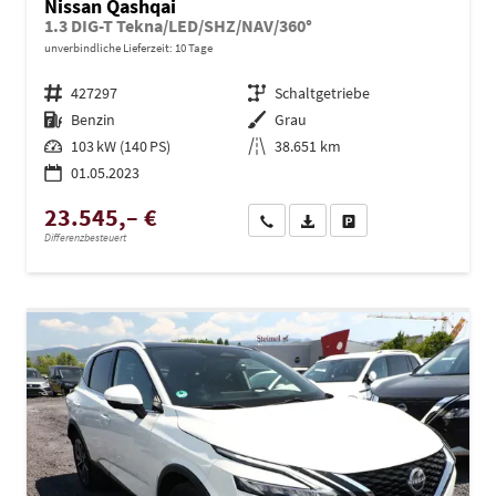
Nissan Qashqai
1.3 DIG-T Tekna/LED/SHZ/NAV/360°
unverbindliche Lieferzeit:
10 Tage
Fahrzeugnr.
427297
Getriebe
Schaltgetriebe
Kraftstoff
Benzin
Außenfarbe
Grau
Leistung
103 kW (140 PS)
Kilometerstand
38.651 km
01.05.2023
23.545,– €
Wir rufen Sie an
PDF-Datei, Fahrzeugexposé dru
Drucken, parken oder ve
Differenzbesteuert