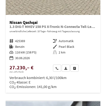
Nissan Qashqai
1.3 DIG-T MHEV 158 PS X-Tronic N-Connecta Teil-Leder PanoGlasdach Klimaautomatik Sitzheizung Lenkradheizung Navi ACC PDC v+h 360°Kamera DAB Bluetooth Touchscreen Apple CarPlay Android Auto 18"LM
unverbindliche Lieferzeit:
10 Tage
Fahrzeug mit Tageszulassung
Fahrzeugnr.
425369
Getriebe
Automatik
Kraftstoff
Benzin
Außenfarbe
Pearl Black
Leistung
116 kW (158 PS)
Kilometerstand
2 km
30.06.2026
27.230,– €
Wir rufen Sie an
PDF-Datei, Fahrzeugexposé dru
Drucken, parken oder ve
incl. 19% MwSt.
Verbrauch kombiniert:
6,30 l/100km
CO
-Klasse:
E
2
CO
-Emissionen:
141,00 g/km
2