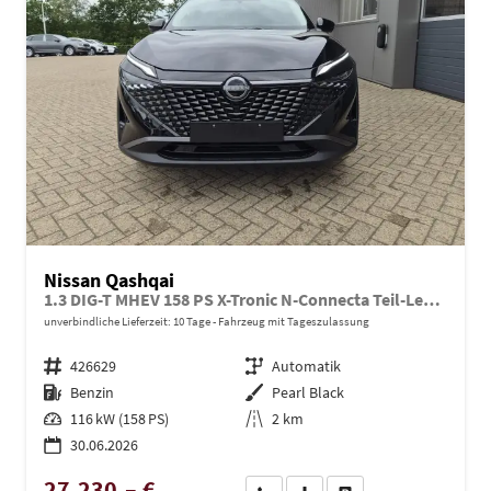
Nissan Qashqai
1.3 DIG-T MHEV 158 PS X-Tronic N-Connecta Teil-Leder PanoGlasdach Klimaautomatik Sitzheizung Lenkradheizung Navi ACC PDC v+h 360°Kamera DAB Bluetooth Touchscreen Apple CarPlay Android Auto 18"LM
unverbindliche Lieferzeit:
10 Tage
Fahrzeug mit Tageszulassung
Fahrzeugnr.
426629
Getriebe
Automatik
Kraftstoff
Benzin
Außenfarbe
Pearl Black
Leistung
116 kW (158 PS)
Kilometerstand
2 km
30.06.2026
27.230,– €