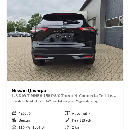
Nissan Qashqai
1.3 DIG-T MHEV 158 PS X-Tronic N-Connecta Teil-Leder PanoGlasdach Klimaautomatik Sitzheizung Lenkradheizung Navi ACC PDC v+h 360°Kamera DAB Bluetooth Touchscreen Apple CarPlay Android Auto 18"LM
unverbindliche Lieferzeit:
10 Tage
Fahrzeug mit Tageszulassung
Fahrzeugnr.
425370
Getriebe
Automatik
Kraftstoff
Benzin
Außenfarbe
Pearl Black
Leistung
116 kW (158 PS)
Kilometerstand
2 km