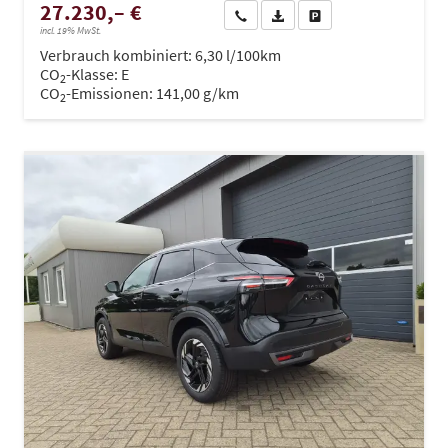
27.230,– €
Wir rufen Sie an
PDF-Datei, Fahrzeugexposé dru
Drucken, parken oder ve
incl. 19% MwSt.
Verbrauch kombiniert:
6,30 l/100km
CO
-Klasse:
E
2
CO
-Emissionen:
141,00 g/km
2