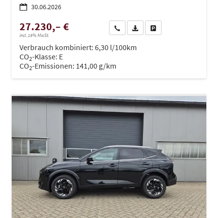
30.06.2026
27.230,– €
Wir rufen Sie an
PDF-Datei, Fahrzeugexposé dru
Drucken, parken oder ve
incl. 19% MwSt.
Verbrauch kombiniert:
6,30 l/100km
CO
-Klasse:
E
2
CO
-Emissionen:
141,00 g/km
2