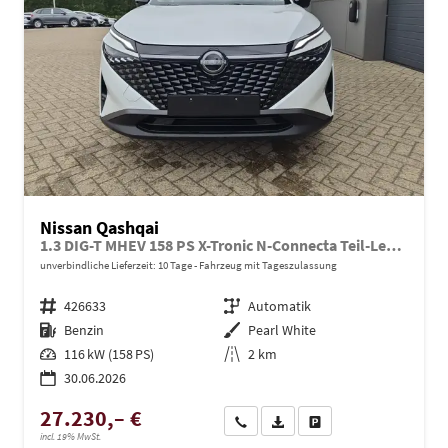
Nissan Qashqai
1.3 DIG-T MHEV 158 PS X-Tronic N-Connecta Teil-Leder PanoGlasdach Klimaautomatik Sitzheizung Lenkradheizung Navi ACC PDC v+h 360°Kamera DAB Bluetooth Touchscreen Apple CarPlay Android Auto 18"LM
unverbindliche Lieferzeit:
10 Tage
Fahrzeug mit Tageszulassung
Fahrzeugnr.
426633
Getriebe
Automatik
Kraftstoff
Benzin
Außenfarbe
Pearl White
Leistung
116 kW (158 PS)
Kilometerstand
2 km
30.06.2026
27.230,– €
Wir rufen Sie an
PDF-Datei, Fahrzeugexposé dru
Drucken, parken oder ve
incl. 19% MwSt.