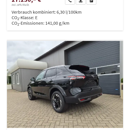
Wir rufen Sie an
PDF-Datei, Fahrzeugexposé dru
Drucken, parken oder ve
incl. 19% MwSt.
Verbrauch kombiniert:
6,30 l/100km
CO
-Klasse:
E
2
CO
-Emissionen:
141,00 g/km
2