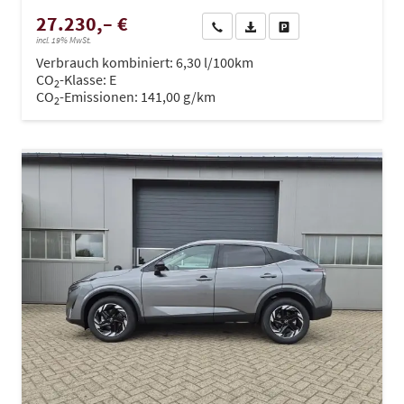
27.230,– €
Wir rufen Sie an
PDF-Datei, Fahrzeugexposé dru
Drucken, parken oder ve
incl. 19% MwSt.
Verbrauch kombiniert:
6,30 l/100km
CO
-Klasse:
E
2
CO
-Emissionen:
141,00 g/km
2