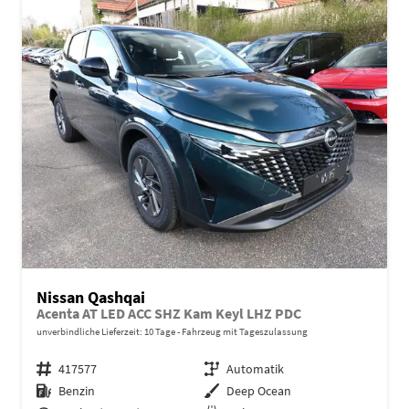
Nissan Qashqai
Acenta AT LED ACC SHZ Kam Keyl LHZ PDC
unverbindliche Lieferzeit:
10 Tage
Fahrzeug mit Tageszulassung
Fahrzeugnr.
417577
Getriebe
Automatik
Kraftstoff
Benzin
Außenfarbe
Deep Ocean