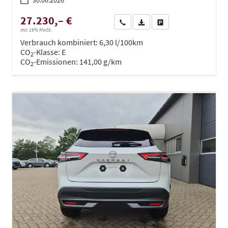
30.06.2026
27.230,– €
Wir rufen Sie an
PDF-Datei, Fahrzeugexposé dru
Drucken, parken oder ve
incl. 19% MwSt.
Verbrauch kombiniert:
6,30 l/100km
CO
-Klasse:
E
2
CO
-Emissionen:
141,00 g/km
2