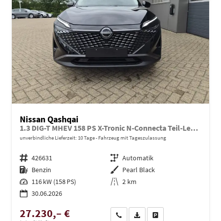
Nissan Qashqai
1.3 DIG-T MHEV 158 PS X-Tronic N-Connecta Teil-Leder PanoGlasdach Klimaautomatik Sitzheizung Lenkradheizung Navi ACC PDC v+h 360°Kamera DAB Bluetooth Touchscreen Apple CarPlay Android Auto 18"LM
unverbindliche Lieferzeit:
10 Tage
Fahrzeug mit Tageszulassung
Fahrzeugnr.
426631
Getriebe
Automatik
Kraftstoff
Benzin
Außenfarbe
Pearl Black
Leistung
116 kW (158 PS)
Kilometerstand
2 km
30.06.2026
27.230,– €
Wir rufen Sie an
PDF-Datei, Fahrzeugexposé dru
Drucken, parken oder ve