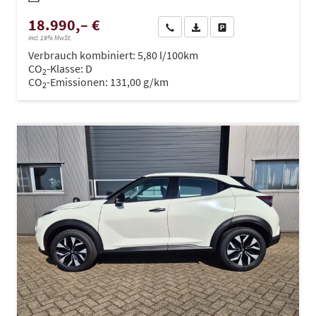
18.990,– €
Wir rufen Sie an
PDF-Datei, Fahrzeugexposé dru
Drucken, parken oder ve
incl. 19% MwSt.
Verbrauch kombiniert:
5,80 l/100km
CO
-Klasse:
D
2
CO
-Emissionen:
131,00 g/km
2