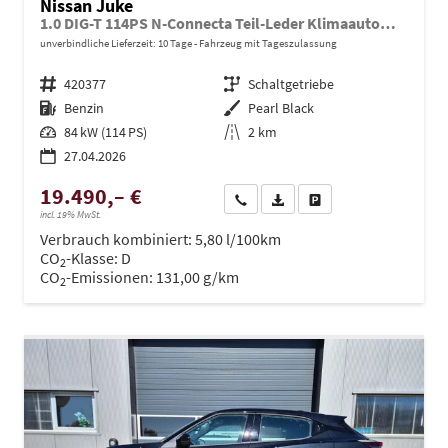
Nissan Juke
1.0 DIG-T 114PS N-Connecta Teil-Leder Klimaautomatik PDC v+h Rückf.Kamera Bluetooth Touchscreen Apple CarPlay Android Auto 17"LM
unverbindliche Lieferzeit:
10 Tage
Fahrzeug mit Tageszulassung
Fahrzeugnr.
420377
Getriebe
Schaltgetriebe
Kraftstoff
Benzin
Außenfarbe
Pearl Black
Leistung
84 kW (114 PS)
Kilometerstand
2 km
27.04.2026
19.490,– €
Wir rufen Sie an
PDF-Datei, Fahrzeugexposé dru
Drucken, parken oder ve
incl. 19% MwSt.
Verbrauch kombiniert:
5,80 l/100km
CO
-Klasse:
D
2
CO
-Emissionen:
131,00 g/km
2