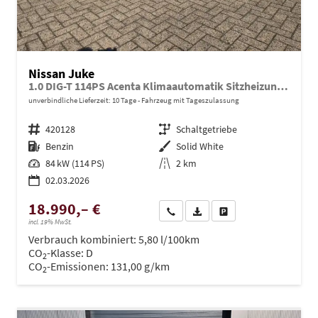
Nissan Juke
1.0 DIG-T 114PS Acenta Klimaautomatik Sitzheizung Rückf.Kamera Bluetooth Touchscreen wireless Apple CarPlay Android Auto
unverbindliche Lieferzeit:
10 Tage
Fahrzeug mit Tageszulassung
Fahrzeugnr.
420128
Getriebe
Schaltgetriebe
Kraftstoff
Benzin
Außenfarbe
Solid White
Leistung
84 kW (114 PS)
Kilometerstand
2 km
02.03.2026
18.990,– €
Wir rufen Sie an
PDF-Datei, Fahrzeugexposé dru
Drucken, parken oder ve
incl. 19% MwSt.
Verbrauch kombiniert:
5,80 l/100km
CO
-Klasse:
D
2
CO
-Emissionen:
131,00 g/km
2