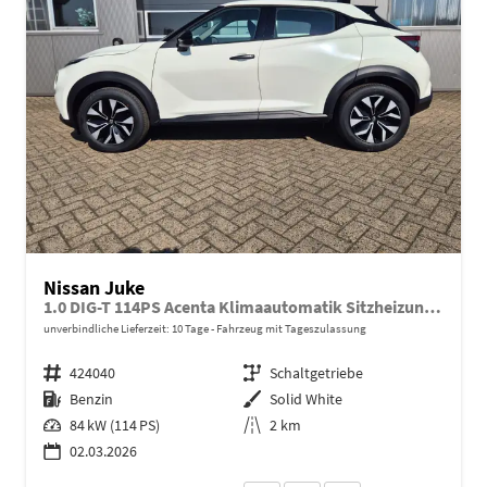
Nissan Juke
1.0 DIG-T 114PS Acenta Klimaautomatik Sitzheizung Rückf.Kamera Bluetooth Touchscreen wireless Apple CarPlay Android Auto
unverbindliche Lieferzeit:
10 Tage
Fahrzeug mit Tageszulassung
Fahrzeugnr.
424040
Getriebe
Schaltgetriebe
Kraftstoff
Benzin
Außenfarbe
Solid White
Leistung
84 kW (114 PS)
Kilometerstand
2 km
02.03.2026