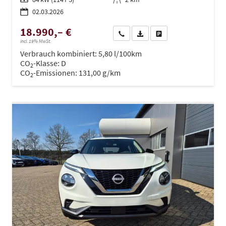
02.03.2026
18.990,– €
Wir rufen Sie an
PDF-Datei, Fahrzeugexposé dru
Drucken, parken oder ve
incl. 19% MwSt.
Verbrauch kombiniert:
5,80 l/100km
CO
-Klasse:
D
2
CO
-Emissionen:
131,00 g/km
2