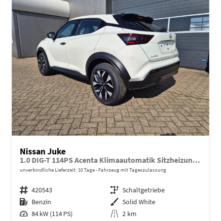
Nissan Juke
1.0 DIG-T 114PS Acenta Klimaautomatik Sitzheizung Rückf.Kamera Bluetooth Touchscreen wireless Apple CarPlay Android Auto
unverbindliche Lieferzeit:
10 Tage
Fahrzeug mit Tageszulassung
Fahrzeugnr.
420543
Getriebe
Schaltgetriebe
Kraftstoff
Benzin
Außenfarbe
Solid White
Leistung
84 kW (114 PS)
Kilometerstand
2 km