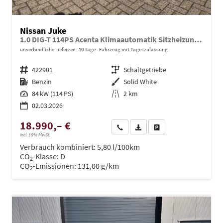
Nissan Juke
1.0 DIG-T 114PS Acenta Klimaautomatik Sitzheizung Rückf.Kamera Bluetooth Touchscreen wireless Apple CarPlay Android Auto
unverbindliche Lieferzeit:
10 Tage
Fahrzeug mit Tageszulassung
Fahrzeugnr.
422901
Getriebe
Schaltgetriebe
Kraftstoff
Benzin
Außenfarbe
Solid White
Leistung
84 kW (114 PS)
Kilometerstand
2 km
02.03.2026
18.990,– €
Wir rufen Sie an
PDF-Datei, Fahrzeugexposé dru
Drucken, parken oder ve
incl. 19% MwSt.
Verbrauch kombiniert:
5,80 l/100km
CO
-Klasse:
D
2
CO
-Emissionen:
131,00 g/km
2