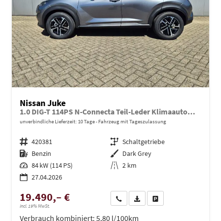
Nissan Juke
1.0 DIG-T 114PS N-Connecta Teil-Leder Klimaautomatik PDC v+h Rückf.Kamera Bluetooth Touchscreen Apple CarPlay Android Auto 17"LM
unverbindliche Lieferzeit:
10 Tage
Fahrzeug mit Tageszulassung
Fahrzeugnr.
420381
Getriebe
Schaltgetriebe
Kraftstoff
Benzin
Außenfarbe
Dark Grey
Leistung
84 kW (114 PS)
Kilometerstand
2 km
27.04.2026
19.490,– €
Wir rufen Sie an
PDF-Datei, Fahrzeugexposé dru
Drucken, parken oder ve
incl. 19% MwSt.
Verbrauch kombiniert:
5,80 l/100km