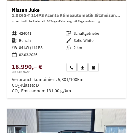
Nissan Juke
1.0 DIG-T 114PS Acenta Klimaautomatik Sitzheizung Rückf.Kamera Bluetooth Touchscreen wireless Apple CarPlay Android Auto
unverbindliche Lieferzeit:
10 Tage
Fahrzeug mit Tageszulassung
Fahrzeugnr.
424041
Getriebe
Schaltgetriebe
Kraftstoff
Benzin
Außenfarbe
Solid White
Leistung
84 kW (114 PS)
Kilometerstand
2 km
02.03.2026
18.990,– €
Wir rufen Sie an
PDF-Datei, Fahrzeugexposé dru
Drucken, parken oder ve
incl. 19% MwSt.
Verbrauch kombiniert:
5,80 l/100km
CO
-Klasse:
D
2
CO
-Emissionen:
131,00 g/km
2