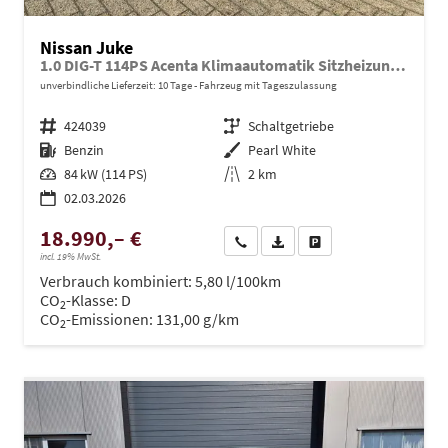
Nissan Juke
1.0 DIG-T 114PS Acenta Klimaautomatik Sitzheizung Rückf.Kamera Bluetooth Touchscreen wireless Apple CarPlay Android Auto
unverbindliche Lieferzeit:
10 Tage
Fahrzeug mit Tageszulassung
Fahrzeugnr.
424039
Getriebe
Schaltgetriebe
Kraftstoff
Benzin
Außenfarbe
Pearl White
Leistung
84 kW (114 PS)
Kilometerstand
2 km
02.03.2026
18.990,– €
Wir rufen Sie an
PDF-Datei, Fahrzeugexposé dru
Drucken, parken oder ve
incl. 19% MwSt.
Verbrauch kombiniert:
5,80 l/100km
CO
-Klasse:
D
2
CO
-Emissionen:
131,00 g/km
2