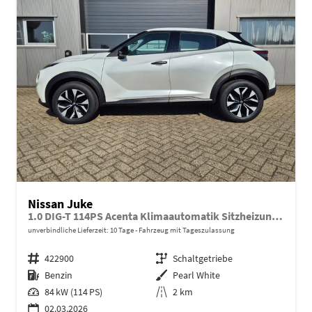
Nissan Juke
1.0 DIG-T 114PS Acenta Klimaautomatik Sitzheizung Rückf.Kamera Bluetooth Touchscreen wireless Apple CarPlay Android Auto
unverbindliche Lieferzeit:
10 Tage
Fahrzeug mit Tageszulassung
Fahrzeugnr.
422900
Getriebe
Schaltgetriebe
Kraftstoff
Benzin
Außenfarbe
Pearl White
Leistung
84 kW (114 PS)
Kilometerstand
2 km
02.03.2026