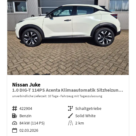
Nissan Juke
1.0 DIG-T 114PS Acenta Klimaautomatik Sitzheizung Rückf.Kamera Bluetooth Touchscreen wireless Apple CarPlay Android Auto
unverbindliche Lieferzeit:
10 Tage
Fahrzeug mit Tageszulassung
Fahrzeugnr.
422904
Getriebe
Schaltgetriebe
Kraftstoff
Benzin
Außenfarbe
Solid White
Leistung
84 kW (114 PS)
Kilometerstand
2 km
02.03.2026