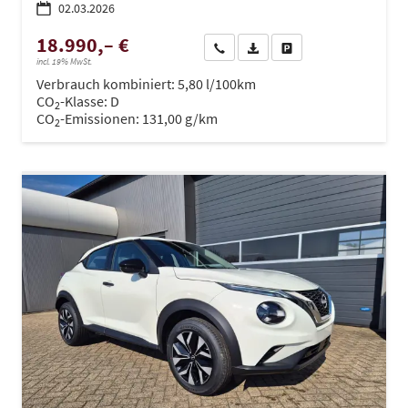
02.03.2026
18.990,– €
Wir rufen Sie an
PDF-Datei, Fahrzeugexposé dru
Drucken, parken oder ve
incl. 19% MwSt.
Verbrauch kombiniert:
5,80 l/100km
CO
-Klasse:
D
2
CO
-Emissionen:
131,00 g/km
2