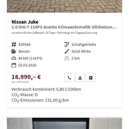
Nissan Juke
1.0 DIG-T 114PS Acenta Klimaautomatik Sitzheizung Rückf.Kamera Bluetooth Touchscreen wireless Apple CarPlay Android Auto
unverbindliche Lieferzeit:
10 Tage
Fahrzeug mit Tageszulassung
Fahrzeugnr.
420544
Getriebe
Schaltgetriebe
Kraftstoff
Benzin
Außenfarbe
Solid White
Leistung
84 kW (114 PS)
Kilometerstand
2 km
02.03.2026
18.990,– €
Wir rufen Sie an
PDF-Datei, Fahrzeugexposé dru
Drucken, parken oder ve
incl. 19% MwSt.
Verbrauch kombiniert:
5,80 l/100km
CO
-Klasse:
D
2
CO
-Emissionen:
131,00 g/km
2