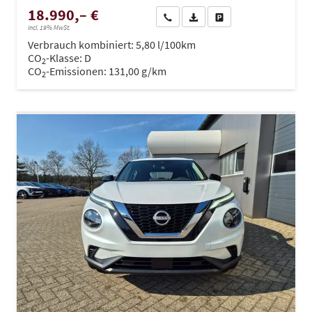
18.990,– €
Wir rufen Sie an
PDF-Datei, Fahrzeugexposé dru
Drucken, parken oder ve
incl. 19% MwSt.
Verbrauch kombiniert:
5,80 l/100km
CO
-Klasse:
D
2
CO
-Emissionen:
131,00 g/km
2