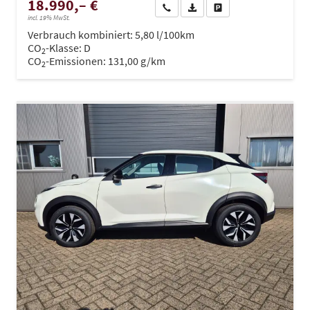
18.990,– €
Wir rufen Sie an
PDF-Datei, Fahrzeugexposé dru
Drucken, parken oder ve
incl. 19% MwSt.
Verbrauch kombiniert:
5,80 l/100km
CO
-Klasse:
D
2
CO
-Emissionen:
131,00 g/km
2