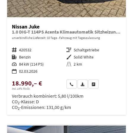
Nissan Juke
1.0 DIG-T 114PS Acenta Klimaautomatik Sitzheizung Rückf.Kamera Bluetooth Touchscreen wireless Apple CarPlay Android Auto
unverbindliche Lieferzeit:
10 Tage
Fahrzeug mit Tageszulassung
Fahrzeugnr.
420532
Getriebe
Schaltgetriebe
Kraftstoff
Benzin
Außenfarbe
Solid White
Leistung
84 kW (114 PS)
Kilometerstand
2 km
02.03.2026
18.990,– €
Wir rufen Sie an
PDF-Datei, Fahrzeugexposé dru
Drucken, parken oder ve
incl. 19% MwSt.
Verbrauch kombiniert:
5,80 l/100km
CO
-Klasse:
D
2
CO
-Emissionen:
131,00 g/km
2