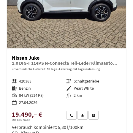
Nissan Juke
1.0 DIG-T 114PS N-Connecta Teil-Leder Klimaautomatik PDC v+h Rückf.Kamera Bluetooth Touchscreen Apple CarPlay Android Auto 17"LM
unverbindliche Lieferzeit:
10 Tage
Fahrzeug mit Tageszulassung
Fahrzeugnr.
420383
Getriebe
Schaltgetriebe
Kraftstoff
Benzin
Außenfarbe
Pearl White
Leistung
84 kW (114 PS)
Kilometerstand
2 km
27.04.2026
19.490,– €
Wir rufen Sie an
PDF-Datei, Fahrzeugexposé dru
Drucken, parken oder ve
incl. 19% MwSt.
Verbrauch kombiniert:
5,80 l/100km
CO
-Klasse:
D