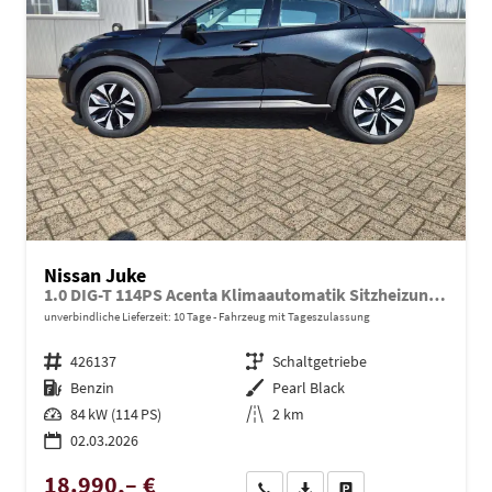
Nissan Juke
1.0 DIG-T 114PS Acenta Klimaautomatik Sitzheizung Rückf.Kamera Bluetooth Touchscreen wireless Apple CarPlay Android Auto
unverbindliche Lieferzeit:
10 Tage
Fahrzeug mit Tageszulassung
Fahrzeugnr.
426137
Getriebe
Schaltgetriebe
Kraftstoff
Benzin
Außenfarbe
Pearl Black
Leistung
84 kW (114 PS)
Kilometerstand
2 km
02.03.2026
18.990,– €
Wir rufen Sie an
PDF-Datei, Fahrzeugexposé dru
Drucken, parken oder ve