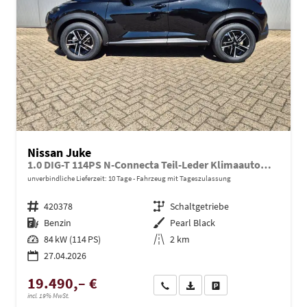
Nissan Juke
1.0 DIG-T 114PS N-Connecta Teil-Leder Klimaautomatik PDC v+h Rückf.Kamera Bluetooth Touchscreen Apple CarPlay Android Auto 17"LM
unverbindliche Lieferzeit:
10 Tage
Fahrzeug mit Tageszulassung
Fahrzeugnr.
420378
Getriebe
Schaltgetriebe
Kraftstoff
Benzin
Außenfarbe
Pearl Black
Leistung
84 kW (114 PS)
Kilometerstand
2 km
27.04.2026
19.490,– €
Wir rufen Sie an
PDF-Datei, Fahrzeugexposé dru
Drucken, parken oder ve
incl. 19% MwSt.