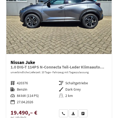
Nissan Juke
1.0 DIG-T 114PS N-Connecta Teil-Leder Klimaautomatik PDC v+h Rückf.Kamera Bluetooth Touchscreen Apple CarPlay Android Auto 17"LM
unverbindliche Lieferzeit:
10 Tage
Fahrzeug mit Tageszulassung
Fahrzeugnr.
420376
Getriebe
Schaltgetriebe
Kraftstoff
Benzin
Außenfarbe
Dark Grey
Leistung
84 kW (114 PS)
Kilometerstand
2 km
27.04.2026
19.490,– €
Wir rufen Sie an
PDF-Datei, Fahrzeugexposé dru
Drucken, parken oder ve
incl. 19% MwSt.