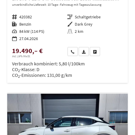
unverbindliche Lieferzeit:
10 Tage
Fahrzeug mit Tageszulassung
Fahrzeugnr.
420382
Getriebe
Schaltgetriebe
Kraftstoff
Benzin
Außenfarbe
Dark Grey
Leistung
84 kW (114 PS)
Kilometerstand
2 km
27.04.2026
19.490,– €
Wir rufen Sie an
PDF-Datei, Fahrzeugexposé dru
Drucken, parken oder ve
incl. 19% MwSt.
Verbrauch kombiniert:
5,80 l/100km
CO
-Klasse:
D
2
CO
-Emissionen:
131,00 g/km
2