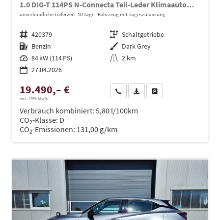
1.0 DIG-T 114PS N-Connecta Teil-Leder Klimaautomatik PDC v+h Rückf.Kamera Bluetooth Touchscreen Apple CarPlay Android Auto 17"LM
unverbindliche Lieferzeit:
10 Tage
Fahrzeug mit Tageszulassung
Fahrzeugnr.
420379
Getriebe
Schaltgetriebe
Kraftstoff
Benzin
Außenfarbe
Dark Grey
Leistung
84 kW (114 PS)
Kilometerstand
2 km
27.04.2026
19.490,– €
Wir rufen Sie an
PDF-Datei, Fahrzeugexposé dru
Drucken, parken oder ve
incl. 19% MwSt.
Verbrauch kombiniert:
5,80 l/100km
CO
-Klasse:
D
2
CO
-Emissionen:
131,00 g/km
2