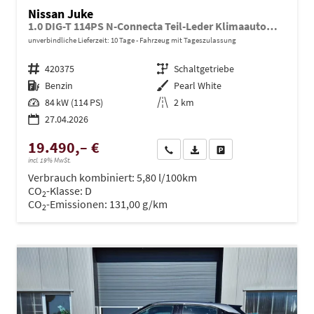
Nissan Juke
1.0 DIG-T 114PS N-Connecta Teil-Leder Klimaautomatik PDC v+h Rückf.Kamera Bluetooth Touchscreen Apple CarPlay Android Auto 17"LM
unverbindliche Lieferzeit:
10 Tage
Fahrzeug mit Tageszulassung
Fahrzeugnr.
420375
Getriebe
Schaltgetriebe
Kraftstoff
Benzin
Außenfarbe
Pearl White
Leistung
84 kW (114 PS)
Kilometerstand
2 km
27.04.2026
19.490,– €
Wir rufen Sie an
PDF-Datei, Fahrzeugexposé dru
Drucken, parken oder ve
incl. 19% MwSt.
Verbrauch kombiniert:
5,80 l/100km
CO
-Klasse:
D
2
CO
-Emissionen:
131,00 g/km
2