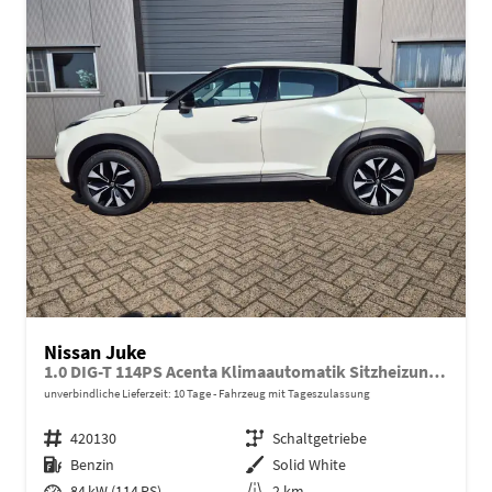
Nissan Juke
1.0 DIG-T 114PS Acenta Klimaautomatik Sitzheizung Rückf.Kamera Bluetooth Touchscreen wireless Apple CarPlay Android Auto
unverbindliche Lieferzeit:
10 Tage
Fahrzeug mit Tageszulassung
Fahrzeugnr.
420130
Getriebe
Schaltgetriebe
Kraftstoff
Benzin
Außenfarbe
Solid White
Leistung
84 kW (114 PS)
Kilometerstand
2 km