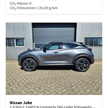
CO
-Klasse:
D
2
CO
-Emissionen:
131,00 g/km
2
Nissan Juke
1.0 DIG-T 114PS N-Connecta Teil-Leder Klimaautomatik PDC v+h Rückf.Kamera Bluetooth Touchscreen Apple CarPlay Android Auto 17"LM