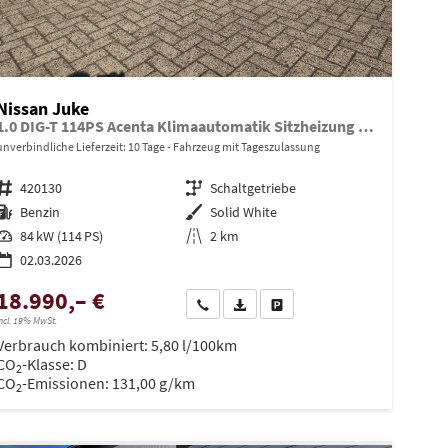
Nissan Juke
1.0 DIG-T 114PS Acenta Klimaautomatik Sitzheizung Rückf.Kamera Bluetooth Touchscreen wireless Apple CarPlay Android Auto
unverbindliche Lieferzeit:
10 Tage
Fahrzeug mit Tageszulassung
Fahrzeugnr.
420130
Getriebe
Schaltgetriebe
Kraftstoff
Benzin
Außenfarbe
Solid White
Leistung
84 kW (114 PS)
Kilometerstand
2 km
02.03.2026
18.990,– €
en
Wir rufen Sie an
PDF-Datei, Fahrzeugexposé drucken
Drucken, parken oder vergleiche
ncl. 19% MwSt.
Verbrauch kombiniert:
5,80 l/100km
CO
-Klasse:
D
2
CO
-Emissionen:
131,00 g/km
2