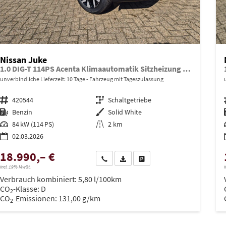
Nissan Juke
1.0 DIG-T 114PS Acenta Klimaautomatik Sitzheizung Rückf.Kamera Bluetooth Touchscreen wireless Apple CarPlay Android Auto
unverbindliche Lieferzeit:
10 Tage
Fahrzeug mit Tageszulassung
Fahrzeugnr.
420544
Getriebe
Schaltgetriebe
Kraftstoff
Benzin
Außenfarbe
Solid White
Leistung
84 kW (114 PS)
Kilometerstand
2 km
02.03.2026
18.990,– €
Wir rufen Sie an
PDF-Datei, Fahrzeugexposé drucken
Drucken, parken oder vergleich
incl. 19% MwSt.
i
Verbrauch kombiniert:
5,80 l/100km
CO
-Klasse:
D
2
CO
-Emissionen:
131,00 g/km
2