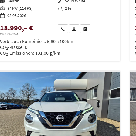
Kraftstoff
Benzin
Außenfarbe
Solid White
Leistung
84 kW (114 PS)
Kilometerstand
2 km
02.03.2026
18.990,– €
Wir rufen Sie an
PDF-Datei, Fahrzeugexposé drucken
Drucken, parken oder vergleich
incl. 19% MwSt.
i
Verbrauch kombiniert:
5,80 l/100km
CO
-Klasse:
D
2
CO
-Emissionen:
131,00 g/km
2