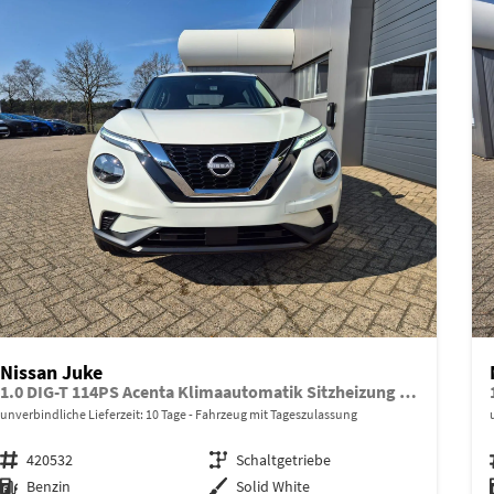
Nissan Juke
1.0 DIG-T 114PS Acenta Klimaautomatik Sitzheizung Rückf.Kamera Bluetooth Touchscreen wireless Apple CarPlay Android Auto
unverbindliche Lieferzeit:
10 Tage
Fahrzeug mit Tageszulassung
Fahrzeugnr.
420532
Getriebe
Schaltgetriebe
Kraftstoff
Benzin
Außenfarbe
Solid White