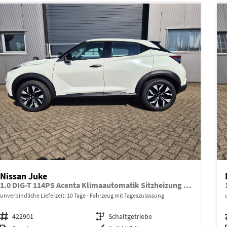
Nissan Juke
1.0 DIG-T 114PS Acenta Klimaautomatik Sitzheizung Rückf.Kamera Bluetooth Touchscreen wireless Apple CarPlay Android Auto
unverbindliche Lieferzeit:
10 Tage
Fahrzeug mit Tageszulassung
Fahrzeugnr.
422901
Getriebe
Schaltgetriebe