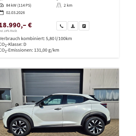
Leistung
84 kW (114 PS)
Kilometerstand
2 km
02.03.2026
18.990,– €
en
Wir rufen Sie an
PDF-Datei, Fahrzeugexposé drucken
Drucken, parken oder vergleiche
ncl. 19% MwSt.
Verbrauch kombiniert:
5,80 l/100km
CO
-Klasse:
D
2
CO
-Emissionen:
131,00 g/km
2