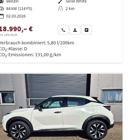
Kraftstoff
Benzin
Außenfarbe
Solid White
Leistung
84 kW (114 PS)
Kilometerstand
2 km
02.03.2026
18.990,– €
en
Wir rufen Sie an
PDF-Datei, Fahrzeugexposé drucken
Drucken, parken oder vergleiche
ncl. 19% MwSt.
Verbrauch kombiniert:
5,80 l/100km
CO
-Klasse:
D
2
CO
-Emissionen:
131,00 g/km
2