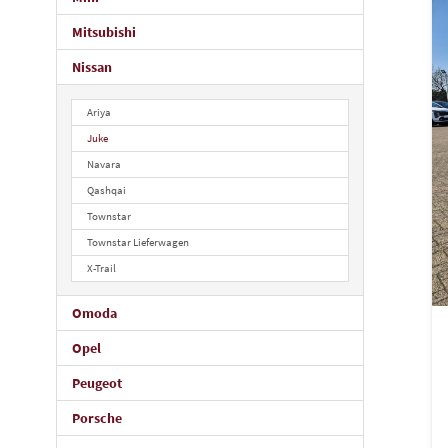
Mitsubishi
Nissan
Ariya
Juke
Navara
Qashqai
Townstar
Townstar Lieferwagen
X-Trail
Omoda
Opel
Peugeot
Porsche