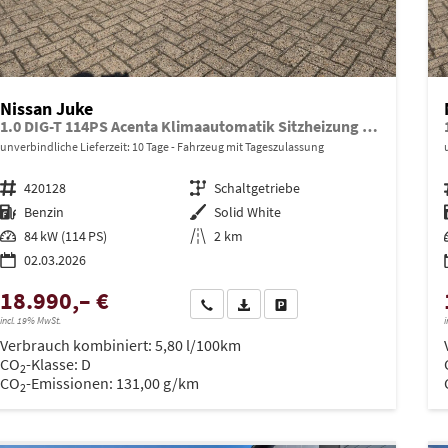
Nissan Juke
1.0 DIG-T 114PS Acenta Klimaautomatik Sitzheizung Rückf.Kamera Bluetooth Touchscreen wireless Apple CarPlay Android Auto
unverbindliche Lieferzeit:
10 Tage
Fahrzeug mit Tageszulassung
Fahrzeugnr.
420128
Getriebe
Schaltgetriebe
Kraftstoff
Benzin
Außenfarbe
Solid White
Leistung
84 kW (114 PS)
Kilometerstand
2 km
02.03.2026
18.990,– €
Wir rufen Sie an
PDF-Datei, Fahrzeugexposé drucken
Drucken, parken oder vergleich
incl. 19% MwSt.
i
Verbrauch kombiniert:
5,80 l/100km
CO
-Klasse:
D
2
CO
-Emissionen:
131,00 g/km
2