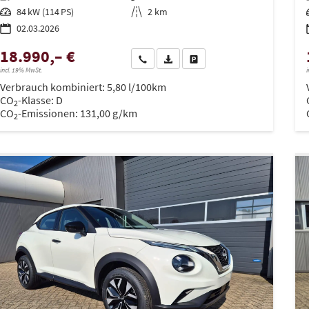
Leistung
84 kW (114 PS)
Kilometerstand
2 km
02.03.2026
18.990,– €
Wir rufen Sie an
PDF-Datei, Fahrzeugexposé drucken
Drucken, parken oder vergleich
incl. 19% MwSt.
i
Verbrauch kombiniert:
5,80 l/100km
CO
-Klasse:
D
2
CO
-Emissionen:
131,00 g/km
2