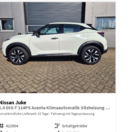
Nissan Juke
1.0 DIG-T 114PS Acenta Klimaautomatik Sitzheizung Rückf.Kamera Bluetooth Touchscreen wireless Apple CarPlay Android Auto
unverbindliche Lieferzeit:
10 Tage
Fahrzeug mit Tageszulassung
Fahrzeugnr.
422904
Getriebe
Schaltgetriebe