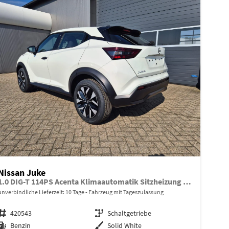
Nissan Juke
1.0 DIG-T 114PS Acenta Klimaautomatik Sitzheizung Rückf.Kamera Bluetooth Touchscreen wireless Apple CarPlay Android Auto
unverbindliche Lieferzeit:
10 Tage
Fahrzeug mit Tageszulassung
Fahrzeugnr.
420543
Getriebe
Schaltgetriebe
Kraftstoff
Benzin
Außenfarbe
Solid White