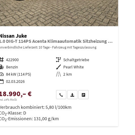
Nissan Juke
1.0 DIG-T 114PS Acenta Klimaautomatik Sitzheizung Rückf.Kamera Bluetooth Touchscreen wireless Apple CarPlay Android Auto
unverbindliche Lieferzeit:
10 Tage
Fahrzeug mit Tageszulassung
Fahrzeugnr.
422900
Getriebe
Schaltgetriebe
Kraftstoff
Benzin
Außenfarbe
Pearl White
Leistung
84 kW (114 PS)
Kilometerstand
2 km
02.03.2026
18.990,– €
en
Wir rufen Sie an
PDF-Datei, Fahrzeugexposé drucken
Drucken, parken oder vergleiche
ncl. 19% MwSt.
Verbrauch kombiniert:
5,80 l/100km
CO
-Klasse:
D
2
CO
-Emissionen:
131,00 g/km
2