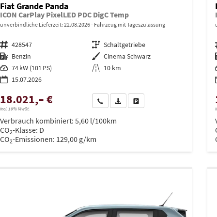
Fiat Grande Panda
ICON CarPlay PixelLED PDC DigC Temp
unverbindliche Lieferzeit:
22.08.2026
Fahrzeug mit Tageszulassung
Fahrzeugnr.
428547
Getriebe
Schaltgetriebe
Kraftstoff
Benzin
Außenfarbe
Cinema Schwarz
Leistung
74 kW (101 PS)
Kilometerstand
10 km
15.07.2026
18.021,– €
Wir rufen Sie an
PDF-Datei, Fahrzeugexposé drucken
Drucken, parken oder vergleich
incl. 19% MwSt.
i
Verbrauch kombiniert:
5,60 l/100km
CO
-Klasse:
D
2
CO
-Emissionen:
129,00 g/km
2