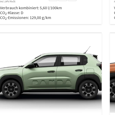
incl. 19% MwSt.
i
Verbrauch kombiniert:
5,60 l/100km
CO
-Klasse:
D
2
CO
-Emissionen:
129,00 g/km
2