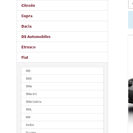
Citroën
Cupra
Dacia
DS Automobiles
Etrusco
Fiat
500
500C
500e
500e 3+1
500e Cabrio
500L
600
Doblo
Ducato