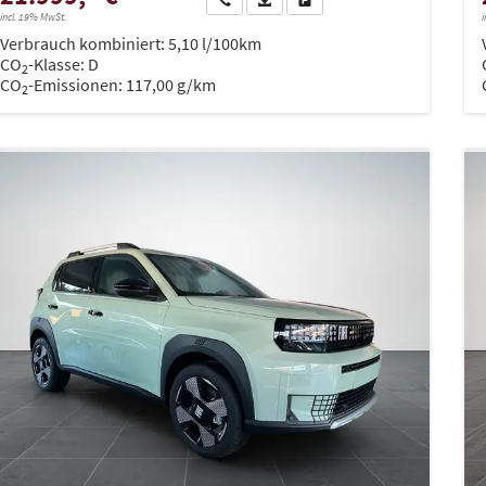
incl. 19% MwSt.
i
Verbrauch kombiniert:
5,10 l/100km
CO
-Klasse:
D
2
CO
-Emissionen:
117,00 g/km
2