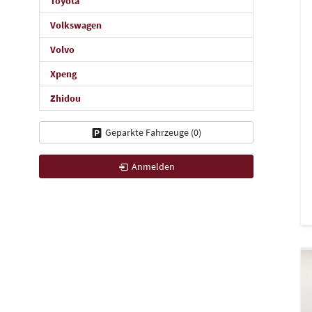
Toyota
Volkswagen
Volvo
Xpeng
Zhidou
Geparkte Fahrzeuge (
0
)
Anmelden