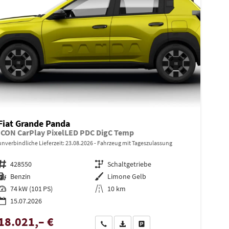
Fiat Grande Panda
ICON CarPlay PixelLED PDC DigC Temp
unverbindliche Lieferzeit:
23.08.2026
Fahrzeug mit Tageszulassung
Fahrzeugnr.
428550
Getriebe
Schaltgetriebe
Kraftstoff
Benzin
Außenfarbe
Limone Gelb
Leistung
74 kW (101 PS)
Kilometerstand
10 km
15.07.2026
18.021,– €
en
Wir rufen Sie an
PDF-Datei, Fahrzeugexposé drucken
Drucken, parken oder vergleiche