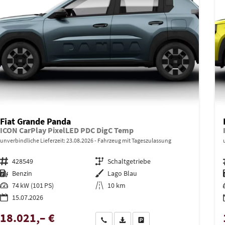
Fiat Grande Panda
ICON CarPlay PixelLED PDC DigC Temp
unverbindliche Lieferzeit:
23.08.2026
Fahrzeug mit Tageszulassung
Fahrzeugnr.
428549
Getriebe
Schaltgetriebe
Kraftstoff
Benzin
Außenfarbe
Lago Blau
Leistung
74 kW (101 PS)
Kilometerstand
10 km
15.07.2026
18.021,– €
Wir rufen Sie an
PDF-Datei, Fahrzeugexposé drucken
Drucken, parken oder vergleich