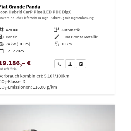
Fiat Grande Panda
Icon Hybrid CarP PixelLED PDC DigC
unverbindliche Lieferzeit:
10 Tage
Fahrzeug mit Tageszulassung
Fahrzeugnr.
428366
Getriebe
Automatik
Kraftstoff
Benzin
Außenfarbe
Luna Bronze Metallic
Leistung
74 kW (101 PS)
Kilometerstand
10 km
12.12.2025
19.186,– €
en
Wir rufen Sie an
PDF-Datei, Fahrzeugexposé drucken
Drucken, parken oder vergleiche
ncl. 19% MwSt.
Verbrauch kombiniert:
5,10 l/100km
CO
-Klasse:
D
2
CO
-Emissionen:
116,00 g/km
2