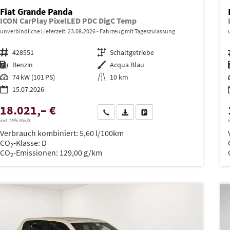
Fiat Grande Panda
ICON CarPlay PixelLED PDC DigC Temp
unverbindliche Lieferzeit:
23.08.2026
Fahrzeug mit Tageszulassung
Fahrzeugnr.
428551
Getriebe
Schaltgetriebe
Kraftstoff
Benzin
Außenfarbe
Acqua Blau
Leistung
74 kW (101 PS)
Kilometerstand
10 km
15.07.2026
18.021,– €
Wir rufen Sie an
PDF-Datei, Fahrzeugexposé drucken
Drucken, parken oder vergleich
incl. 19% MwSt.
i
Verbrauch kombiniert:
5,60 l/100km
CO
-Klasse:
D
2
CO
-Emissionen:
129,00 g/km
2