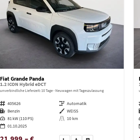
Fiat Grande Panda
1.2 ICON Hybrid eDCT
unverbindliche Lieferzeit:
10 Tage
Neuwagen mit Tageszulassung
Fahrzeugnr.
405626
Getriebe
Automatik
Kraftstoff
Benzin
Außenfarbe
WEISS
Leistung
81 kW (110 PS)
Kilometerstand
10 km
01.10.2025
21.999,– €
Wir rufen Sie an
PDF-Datei, Fahrzeugexposé drucken
Drucken, parken oder vergleich