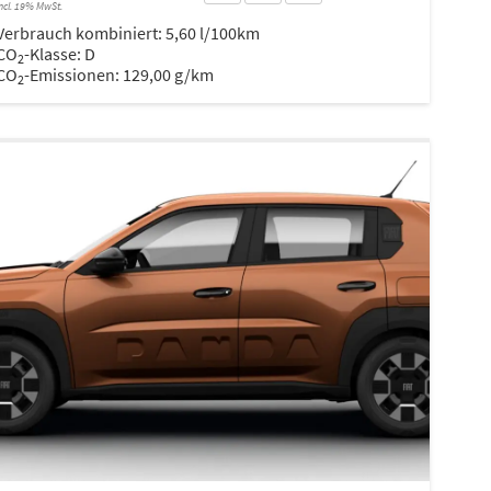
ncl. 19% MwSt.
Verbrauch kombiniert:
5,60 l/100km
CO
-Klasse:
D
2
CO
-Emissionen:
129,00 g/km
2