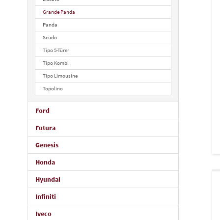
Grande Panda
Panda
Scudo
Tipo 5-Türer
Tipo Kombi
Tipo Limousine
Topolino
Ford
Futura
Genesis
Honda
Hyundai
Infiniti
Iveco