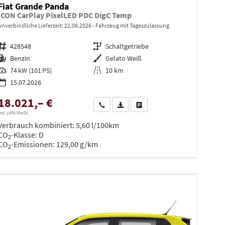
Fiat Grande Panda
ICON CarPlay PixelLED PDC DigC Temp
unverbindliche Lieferzeit:
22.08.2026
Fahrzeug mit Tageszulassung
Fahrzeugnr.
428548
Getriebe
Schaltgetriebe
Kraftstoff
Benzin
Außenfarbe
Gelato Weiß
Leistung
74 kW (101 PS)
Kilometerstand
10 km
15.07.2026
18.021,– €
en
Wir rufen Sie an
PDF-Datei, Fahrzeugexposé drucken
Drucken, parken oder vergleiche
ncl. 19% MwSt.
Verbrauch kombiniert:
5,60 l/100km
CO
-Klasse:
D
2
CO
-Emissionen:
129,00 g/km
2