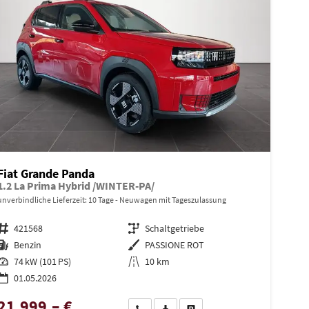
Fiat Grande Panda
1.2 La Prima Hybrid /WINTER-PA/
unverbindliche Lieferzeit:
10 Tage
Neuwagen mit Tageszulassung
Fahrzeugnr.
421568
Getriebe
Schaltgetriebe
Kraftstoff
Benzin
Außenfarbe
PASSIONE ROT
Leistung
74 kW (101 PS)
Kilometerstand
10 km
01.05.2026
21.999,– €
en
Wir rufen Sie an
PDF-Datei, Fahrzeugexposé drucken
Drucken, parken oder vergleiche