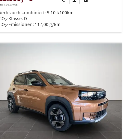
ncl. 19% MwSt.
Verbrauch kombiniert:
5,10 l/100km
CO
-Klasse:
D
2
CO
-Emissionen:
117,00 g/km
2